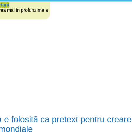
rtant
rea mai în profunzime a
e folosită ca pretext pentru crear
mondiale