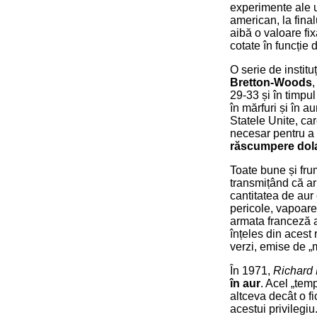
experimente ale un
american, la final
aibă o valoare fi
cotate în funcție d
O serie de instit
Bretton-Woods
29-33 și în timpul
în mărfuri și în a
Statele Unite, car
necesar pentru a
răscumpere dola
Toate bune și fr
transmițând că ar
cantitatea de aur
pericole, vapoare
armata franceză a
înțeles din acest 
verzi, emise de „m
În 1971,
Richard
în aur
. Acel „tem
altceva decât o f
acestui privilegiu