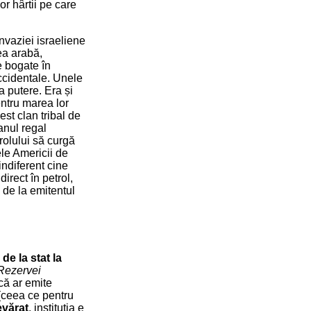
or hârtii pe care
invaziei israeliene
ea arabă,
e bogate în
occidentale. Unele
a putere. Era și
entru marea lor
st clan tribal de
anul regal
rolului să curgă
ele Americii de
indiferent cine
irect în petrol,
 de la emitentul
de la stat la
Rezervei
că ar emite
 (ceea ce pentru
evărat
, instituția e