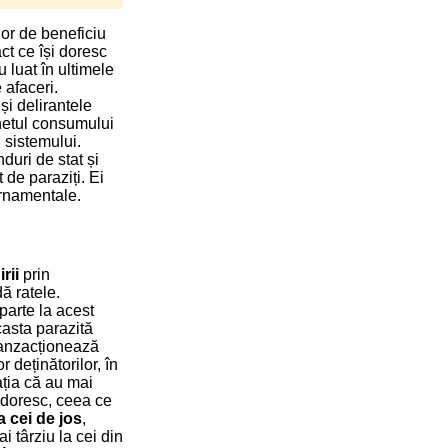
lor de beneficiu
act ce își doresc
u luat în ultimele
 afaceri.
i delirantele
netul consumului
i sistemului.
duri de stat și
 de paraziți. Ei
ernamentale.
rii
prin
ă ratele.
parte la acest
casta parazită
ranzacționează
 deținătorilor, în
ția că au mai
e doresc, ceea ce
 cei de jos
,
 târziu la cei din