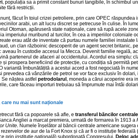
ri
, populația sa a primit constant bunuri tangibile, în schimbul un
te fără restricții.
nunț, făcut în toiul crizei petroliere, prin care OPEC răspundea 
cinilor arabi, un alt lucru discret se petrecuse în culise. În lum
riul Otoman, apăruseră state naționale, care să rupă acele zon
a imperiului muribund al turcilor, în cea a imperiilor coloniale 
eate erau atât de inventate că purtau numele familiei instalate l
ud, un clan războinic descoperit de un agent secret britanic, p
ă: aveau în custodie accesul la Mecca. Devenit familie regală, ace
nă partenerul de afaceri al occidentului. Acordul era simplu: cl
 și prospera beneficiind de protecție, cu condiția să permită pet
. O variantă îmbunătățită a acestui acord a fost negociată în num
 prevedea că vânzările de petrol se vor face exclusiv în dolari, 
 Se năștea astfel
petrodolarul
, moneda a cărui acoperire era ind
rile, care făceau importuri trebuiau să împrumute mai întâi dolari
, care nu mai sunt naționale
etrecut fără ca popoarele să afle, e
transferul băncilor centrale 
Banca Angliei a marcat premiera, urmată de formarea în 1913 a
or Unite
. Numele înșelător al băncii centrale americane sugera 
ezervelor de aur de la Fort Knox și că ar fi o instituție federală
ce prin
instituție națională
) subordonată Congresului.
Deloc ad