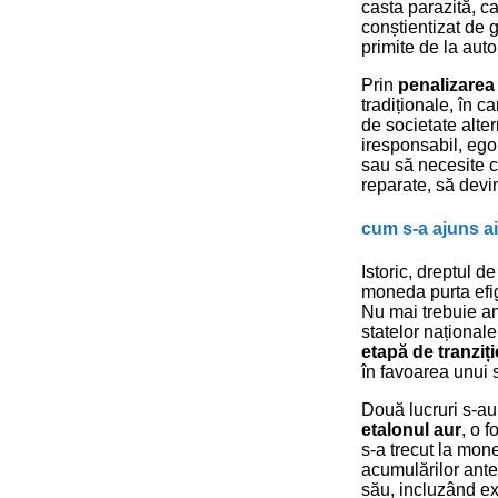
casta parazită, c
conștientizat de g
primite de la auto
Prin
penalizarea
tradiționale, în 
de societate altern
iresponsabil, ego
sau să necesite c
reparate, să dev
cum s-a ajuns ai
Istoric, dreptul 
moneda purta efigi
Nu mai trebuie ami
statelor naționale
etapă de tranziți
în favoarea unui s
Două lucruri s-au
etalonul aur
, o 
s-a trecut la mon
acumulărilor anter
său, incluzând ex