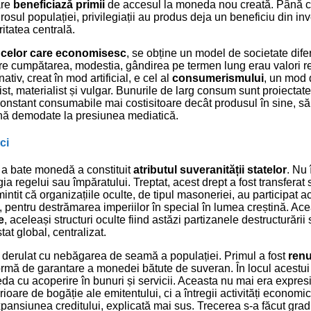
are
beneficiază primii
de accesul la moneda nou creată. Până c
rosul populației, privilegiații au produs deja un beneficiu din inv
ritatea centrală.
 celor care economisesc
, se obține un model de societate difer
care cumpătarea, modestia, gândirea pe termen lung erau valori r
ativ, creat în mod artificial, e cel al
consumerismului
, un mod 
ist, materialist și vulgar. Bunurile de larg consum sunt proiectat
onstant consumabile mai costisitoare decât produsul în sine, să 
ină demodate la presiunea mediatică.
ci
de a bate monedă a constituit
atributul suveranității statelor
. Nu 
a regelui sau împăratului. Treptat, acest drept a fost transferat 
ntit că organizațiile oculte, de tipul masoneriei, au participat ac
, pentru destrămarea imperiilor în special în lumea creștină. Ace
e
, aceleași structuri oculte fiind astăzi partizanele destructurării 
tat global, centralizat.
 derulat cu nebăgarea de seamă a populației. Primul a fost
renu
formă de garantare a monedei bătute de suveran. În locul acestu
eda cu acoperire în bunuri și servicii. Aceasta nu mai era expres
ioare de bogăție ale emitentului, ci a întregii activități economice
pansiunea creditului, explicată mai sus. Trecerea s-a făcut grad