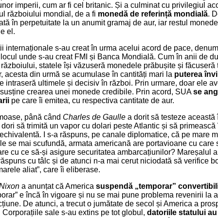
or imperii, cum ar fi cel britanic. Și a culminat cu privilegiul ac
ul războiului mondial, de a fi
monedă de referință mondială
. 
xată în perpetuitate la un anumit gramaj de aur, iar restul monede
e el.
uții internaționale s-au creat în urma acelui acord de pace, denum
, locul unde s-au creat FMI și Banca Mondială. Cum în anii de d
 războiului, statele își văzuseră monedele prăbușite și făcuseră t
ur, acesta din urmă se acumulase în cantități mari la
puterea înv
e intraseră ultimele și decisiv în război. Prin urmare, doar ele a
 susține crearea unei monede credibile. Prin acord, SUA
se ang
rii
pe care îi emitea, cu respectiva cantitate de aur.
umoase, până când
Charles de Gaulle
a dorit să testeze această 
 dori să trimită un vapor cu dolari peste Atlantic și să primească
 echivalentă. I s-a răspuns, pe canale diplomatice, că pe mare m
le se mai scufundă, armata americană are portavioane cu care să
re cu ce să-și asigure securitatea ambarcațiunilor? Mareșalul a
răspuns cu tâlc și de atunci n-a mai cerut niciodată să verifice bo
arele aliat”, care îi eliberase.
 Nixon
a anunțat că America
suspendă „temporar” convertibili
porar” e încă în vigoare și nu se mai pune problema revenirii la a
icțiune. De atunci, a trecut o jumătate de secol și America a pro
. Corporațiile sale s-au extins pe tot globul,
datoriile statului au