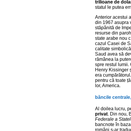
trilioane de dola
statul le putea emi
Anterior acestui a
din 1967 asupra ve
stăpânită de Impe
resurse din parohi
state arabe nou cr
cazul Casei de Sa
calitate simbolic
Saud avea să devi
rămânea la putere
spre restul lumii
Henry Kissinger și
era cumpărătorul.
pentru că toate ță
lor, America.
băncile centrale
Al doilea lucru, p
privat
. Din nou, 
Federale a Statel
bancnote în baza r
români s-ar tradu