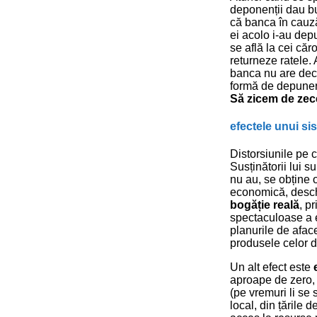
deponenții dau buz
că banca în cauză
ei acolo i-au depus
se află la cei căr
returneze ratele. 
banca nu are decât 
formă de depuneri
Să zicem de zece
efectele unui sis
Distorsiunile pe
Susținătorii lui 
nu au, se obține 
economică, deschid
bogăție reală
, p
spectaculoase a e
planurile de afac
produsele celor di
Un alt efect este
aproape de zero, 
(pe vremuri li se
local, din țările 