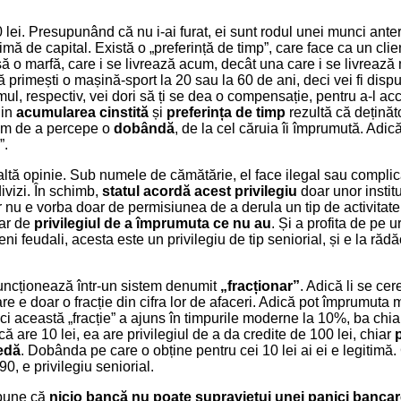
 lei. Presupunând că nu i-ai furat, ei sunt rodul unei munci anter
mă de capital. Există o „preferință de timp”, care face ca un cli
ă o marfă, care i se livrează acum, decât una care i se livrează 
 primești o mașină-sport la 20 sau la 60 de ani, deci vei fi disp
mul, respectiv, vei dori să ți se dea o compensație, pentru a-l ac
Din
acumularea cinstită
și
preferința de timp
rezultă că deținăto
tim de a percepe o
dobândă
, de la cel căruia îi împrumută. Adică
”.
 altă opinie. Sub numele de cămătărie, el face ilegal sau compli
divizi. În schimb,
statul acordă acest privilegiu
doar unor institu
 nu e vorba doar de permisiunea de a derula un tip de activitat
iar de
privilegiul de a împrumuta ce nu au
. Și a profita de pe 
meni feudali, acesta este un privilegiu de tip seniorial, și e la rădă
uncționează într-un sistem denumit
„fracționar”
. Adică li se ce
are e doar o fracție din cifra lor de afaceri. Adică pot împrumuta 
i această „fracție” a ajuns în timpurile moderne la 10%, ba chiar
 are 10 lei, ea are privilegiul de a da credite de 100 lei, chiar
p
edă
. Dobânda pe care o obține pentru cei 10 lei ai ei e legitimă
90, e privilegiu seniorial.
spune că
nicio bancă nu poate supraviețui unei panici banca