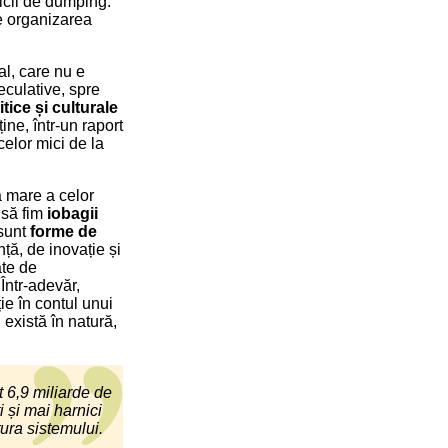
ticii de dumping.
de organizarea
al, care nu e
peculative, spre
litice și culturale
ine, într-un raport
celor mici de la
a mare a celor
i să fim
iobagii
 sunt
forme de
nță, de inovație și
ate de
Într-adevăr,
ie în contul unui
 există în natură,
 6,9 miliarde de
 și mai harnici
tura sistemului.