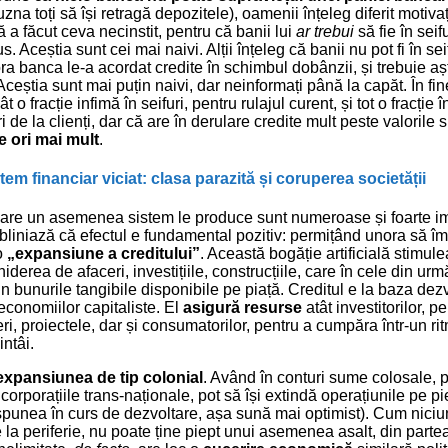
na toți să își retragă depozitele), oamenii înțeleg diferit motivaț
 a făcut ceva necinstit, pentru că banii lui
ar trebui
să fie în seif
. Aceștia sunt cei mai naivi. Alții înțeleg că banii nu pot fi în sei
ora banca le-a acordat credite în schimbul dobânzii, și trebuie a
Aceștia sunt mai puțin naivi, dar neinformați până la capăt. În fin
o fracție infimă în seifuri, pentru rulajul curent, și tot o fracție î
 de la clienți, dar că are în derulare credite mult peste valorile
 ori mai mult
.
tem financiar viciat: clasa parazită și coruperea societății
 care un asemenea sistem le produce sunt numeroase și foarte i
subliniază că efectul e fundamental pozitiv: permițând unora să 
o
„expansiune a creditului”
. Această bogăție artificială stimule
erea de afaceri, investițiile, construcțiile, care în cele din ur
rin bunurile tangibile disponibile pe piață. Creditul e la baza dezv
conomiilor capitaliste. El
asigură resurse
atât investitorilor, p
eri, proiectele, dar și consumatorilor, pentru a cumpăra într-un r
ntâi.
expansiunea de tip colonial
. Având în conturi sume colosale, 
corporațiile trans-naționale, pot să își extindă operațiunile pe p
 spunea în curs de dezvoltare, așa sună mai optimist). Cum niciun
de la periferie, nu poate ține piept unui asemenea asalt, din parte