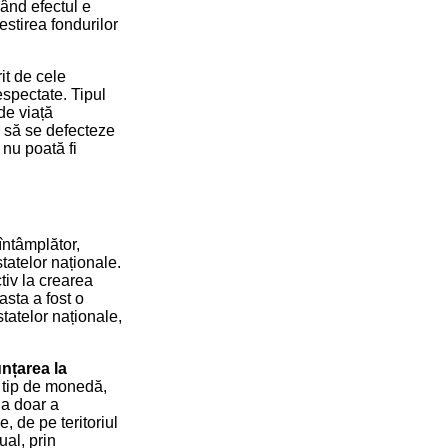
ând efectul e
estirea fondurilor
it de cele
espectate. Tipul
de viață
e să se defecteze
nu poată fi
întâmplător,
statelor naționale.
tiv la crearea
asta a fost o
statelor naționale,
nțarea la
i tip de monedă,
ia doar a
, de pe teritoriul
ual, prin