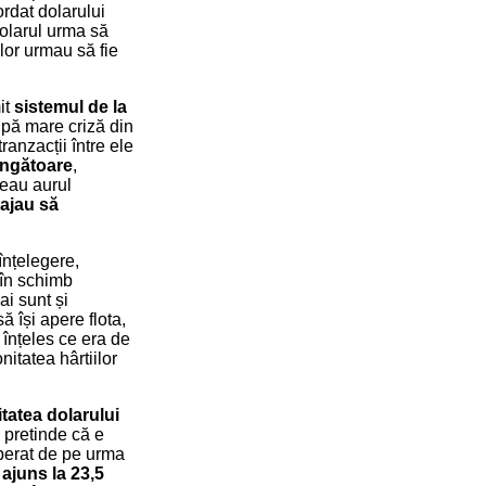
ordat dolarului
Dolarul urma să
lor urmau să fie
it
sistemul de la
upă mare criză din
ranzacții între ele
ingătoare
,
veau aurul
ajau să
înțelegere,
 în schimb
ai sunt și
 își apere flota,
 înțeles ce era de
nitatea hârtiilor
tatea dolarului
 pretinde că e
sperat de pe urma
 ajuns la 23,5