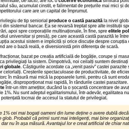
nelimitate,
de facto
, are loc o
cucerire economică
similară poli
alul său, acumulat cinstit, e falimentat de prețurile mai mici și 
petitorului care are un capital de împrumut.
rivilegiu de tip seniorial
produce o castă parazită
la nivel glob
ei din sistemul bancar. Ea se revarsă treptat spre alte instituții s
rări, apoi spre corporațiile multinaționale, în fine, spre
elitele po
diul universitar și presă), pe care această castă parazită le întreț
ția acestui sistem e implicită și orice discuție despre corupția 
ând are o bază reală, e diversionistă prin diferența de scară.
fracționar, bazat pe creația artificială de bogăție, corupe și mas
ca privilegiați la sistem. Dimpotrivă, noi ceilalți suntem destinaț
ri globale
. Câștigurile acordate ca „venit pasiv” castei parazite
or celorlalți. Creșterile spectaculoase de productivitate, de eficie
torc în măsură mai mică la popoarele lumii, pentru că sunt erod
ăție, disproporționat mai rapidă, în rândurile castei parazitare. 
ște
într-un ritm amețitor, ducând la o șocantă concentrare de avuț
e 1%. Nu sunt adeptul egalitarismului, într-adevăr, egalitatea nu
 potențată tocmai de accesul la statutul de privilegiat.
 1% cei mai bogați oameni din lume deține o avere dublă decât
glob. Probabil că primii sunt mai inteligenți, mai bine organizați
, dar nu în așa măsură. Avantajul lor e creat artificial de chiar na