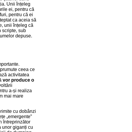
ia. Unii înțeleg
urile ei, pentru că
furi, pentru că ei
șteptat ca aceia să
e, unii înțeleg că
n scripte, sub
 sumelor depuse.
mportante.
împrumute ceea ce
ază activitatea
mă
vor produce o
oltării
entru a-și realiza
itm mai mare
primite cu dobânzi
iețe „emergente”
 întreprinzător
a unor giganți cu