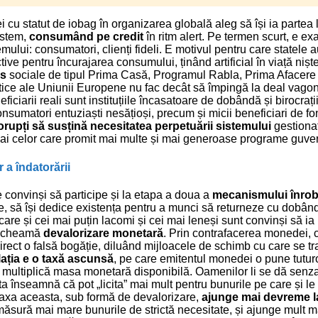
i cu statut de iobag în organizarea globală aleg să își ia partea 
istem,
consumând pe credit
în ritm alert. Pe termen scurt, e ex
emului: consumatori, clienți fideli. E motivul pentru care statele a
ive pentru încurajarea consumului, ținând artificial în viață niște
ns
sociale de tipul Prima Casă, Programul Rabla, Prima Afacere ș
tice ale Uniunii Europene nu fac decât să împingă la deal vago
eficiarii reali sunt instituțiile încasatoare de dobândă și birocrați
nsumatori entuziaști nesățioși, precum și micii beneficiari de fon
orupți să susțină necesitatea perpetuării sistemului
gestionat
li ai celor care promit mai multe și mai generoase programe guv
 a îndatorării
e convinși să participe și la etapa a doua a
mecanismului înrobi
, să își dedice existența pentru a munci să returneze cu dobând
are și cei mai puțin lacomi și cei mai leneși sunt convinși să ia 
e cheamă
devalorizare monetară
. Prin contrafacerea monedei, 
rect o falsă bogăție, diluând mijloacele de schimb cu care se t
lația e o taxă ascunsă
, pe care emitentul monedei o pune tuturor
multiplică masa monetară disponibilă. Oamenilor li se dă senza
ta înseamnă că pot „licita” mai mult pentru bunurile pe care și l
 Taxa aceasta, sub formă de devalorizare,
ajunge mai devreme la
măsură mai mare bunurile de strictă necesitate, și ajunge mult mai