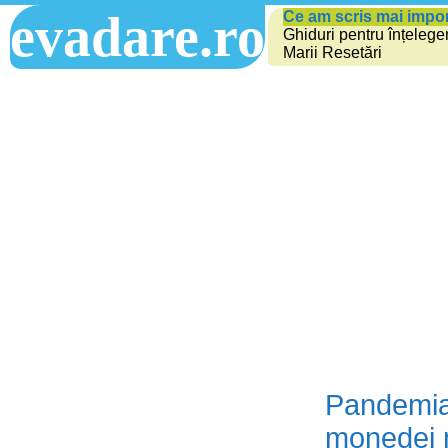
evadare.ro
Ce am scris mai impo
Ghiduri pentru înțelege
Marii Resetări
Pandemia 
monedei 