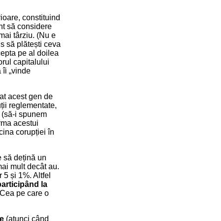
ioare, constituind
ent să considere
mai târziu. (Nu e
us să plătești ceva
cepta pe al doilea
rul capitalului
 îi „vinde
cat acest gen de
ții reglementate,
e (să-i spunem
urma acestui
cina corupției în
re să dețină un
mai mult decât au.
 5 și 1%. Altfel
articipând la
. Cea pe care o
re
(atunci când