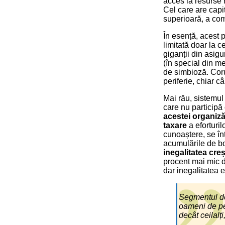
acces la resurse 
Cel care are capit
superioară, a com
În esență, acest p
limitată doar la c
giganții din asigu
(în special din me
de simbioză. Corup
periferie, chiar c
Mai rău, sistemul 
care nu participă 
acestei organiză
taxare
a eforturil
cunoaștere, se în
acumulările de bog
inegalitatea cre
procent mai mic d
dar inegalitatea e
Segmentul de
oameni de pe 
decât ceilalți