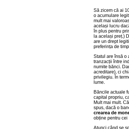
Să zicem că ai 10
o acumulare legiti
mult mai valoroas
același lucru dacă
în plus pentru pri
la același preț.) 
are un drept legi
preferința de timp
Statul are însă o
tranzacții între in
numite bănci. Dar
acreditare), ci ch
privilegiu. În ter
lume.
Băncile actuale f
capital propriu, c
Mult mai mult. Căc
spus, dacă o bancă
crearea de mon
obține pentru cei 
Atunci când se 