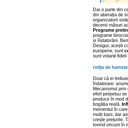
Dar o parte din ce
din aberația de s
organizatorii sist
decenii măsuri act
Programe preti
programe birocra
și îndatorării. Ben
Desigur, acești co
europene, sunt
c
sunt votanți fide
rotița de hamster
Doar că ei trebui
îndatorare: anume
Mecanismul prin c
efort perpetuu s
produce în mod di
bogăția reală.
Inf
momentul în care 
mulți bani, dar as
crește prețurile.
lovind oricum în 