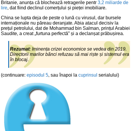
Britanie, anunța că blochează retragerile pentr
3,2 miliarde de
lire
, dat fiind declinul comerțului și pieței imobiliare.
China se lupta deja de peste o lună cu virusul, dar bursele
internaționale nu păreau deranjate. Abia atacul decisiv la
prețul petrolului, dat de Mohammad bin Salman, prințul Arabiei
Saudite, a creat „furtuna perfectă” și a declanșat prăbușirea.
Rezumat
: Iminența crizei economice se vedea din 2019.
Directorii marilor bănci refuzau să mai riște și sistemul era
în blocaj.
(continuare:
episodul 5
, sau înapoi la
cuprinsul
serialului)