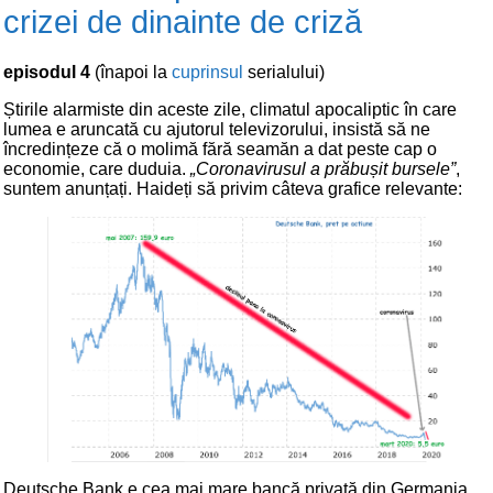
crizei de dinainte de criză
episodul 4
(înapoi la
cuprinsul
serialului)
Știrile alarmiste din aceste zile, climatul apocaliptic în care
lumea e aruncată cu ajutorul televizorului, insistă să ne
încredințeze că o molimă fără seamăn a dat peste cap o
economie, care duduia.
„Coronavirusul a prăbușit bursele”
,
suntem anunțați. Haideți să privim câteva grafice relevante:
Deutsche Bank e cea mai mare bancă privată din Germania.