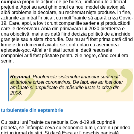
cumpăra
propriile acțiuni de pe bursă, umflându-le artificial
prețurile. Apoi au avut ghinionul ca noul model de avion să
aibă probleme la decolare, au rechemat niște produse. În fine,
acțiunile au intrat în picaj, cu mult înainte să apară criza Covid-
19. Care, apoi, a lovit crunt companiile aeriene și producătorii
care le deserveau. Abia din primăvara lui 2020 pierderea e
una obiectivă, mai ales dată fiind decizia politică de a închide
granițele sau a sista zborurile. Dar nu ar fi fost prima dată când
firmele din domeniul aviatic se confruntau cu asemenea
episoade-șoc. Altfel ar fi stat lucrurile, dacă resursele
companiei ar fi fost păstrate pentru zile negre, când cerul era
senin.
Rezumat
: Problemele sistemului financiar sunt mult
anterioare crizei coronavirus. De fapt, ele au fost doar
amânate și amplificate de măsurile luate la criza din
2008.
turbulențele din septembrie
Cu patru luni înainte ca nebunia Covid-19 să cuprindă
planeta, se întâmpla ceva cu economia lumii, care nu prindea
niciun jurnal de știri. Și dacă Esca ar fi deschis panicată