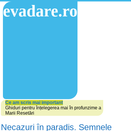
evadare.ro
Ce am scris mai important
Ghiduri pentru înțelegerea mai în profunzime a
Marii Resetări
Necazuri în paradis. Semnele