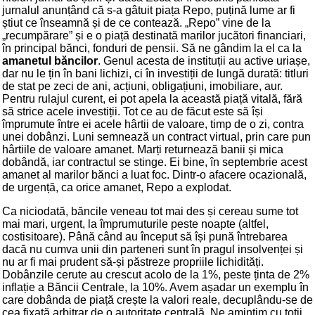
jurnalul anunțând că s-a gâtuit piața Repo, puțină lume ar fi
știut ce înseamnă și de ce contează. „Repo” vine de la
„recumpărare” și e o piață destinată marilor jucători financiari,
în principal bănci, fonduri de pensii. Să ne gândim la el ca la
amanetul băncilor
. Genul acesta de instituții au active uriașe,
dar nu le țin în bani lichizi, ci în investiții de lungă durată: titluri
de stat pe zeci de ani, acțiuni, obligațiuni, imobiliare, aur.
Pentru rulajul curent, ei pot apela la această piață vitală, fără
să strice acele investiții. Tot ce au de făcut este să își
împrumute între ei acele hârtii de valoare, timp de o zi, contra
unei dobânzi. Luni semnează un contract virtual, prin care pun
hârtiile de valoare amanet. Marți returnează banii și mica
dobândă, iar contractul se stinge. Ei bine, în septembrie acest
amanet al marilor bănci a luat foc. Dintr-o afacere ocazională,
de urgență, ca orice amanet, Repo a explodat.
Ca niciodată, băncile veneau tot mai des și cereau sume tot
mai mari, urgent, la împrumuturile peste noapte (altfel,
costisitoare). Până când au început să își pună întrebarea
dacă nu cumva unii din parteneri sunt în pragul insolvenței și
nu ar fi mai prudent să-și păstreze propriile lichidități.
Dobânzile cerute au crescut acolo de la 1%, peste ținta de 2%
inflație a Băncii Centrale, la 10%. Avem așadar un exemplu în
care dobânda de piață crește la valori reale, decuplându-se de
cea fixată arbitrar de o autoritate centrală. Ne amintim cu toții