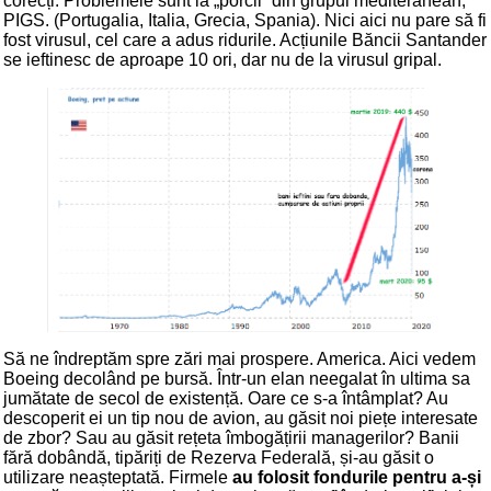
corecți. Problemele sunt la „porcii” din grupul mediteranean,
PIGS. (Portugalia, Italia, Grecia, Spania). Nici aici nu pare să fi
fost virusul, cel care a adus ridurile. Acțiunile Băncii Santander
se ieftinesc de aproape 10 ori, dar nu de la virusul gripal.
Să ne îndreptăm spre zări mai prospere. America. Aici vedem
Boeing decolând pe bursă. Într-un elan neegalat în ultima sa
jumătate de secol de existență. Oare ce s-a întâmplat? Au
descoperit ei un tip nou de avion, au găsit noi piețe interesate
de zbor? Sau au găsit rețeta îmbogățirii managerilor? Banii
fără dobândă, tipăriți de Rezerva Federală, și-au găsit o
utilizare neașteptată. Firmele
au folosit fondurile pentru a-și