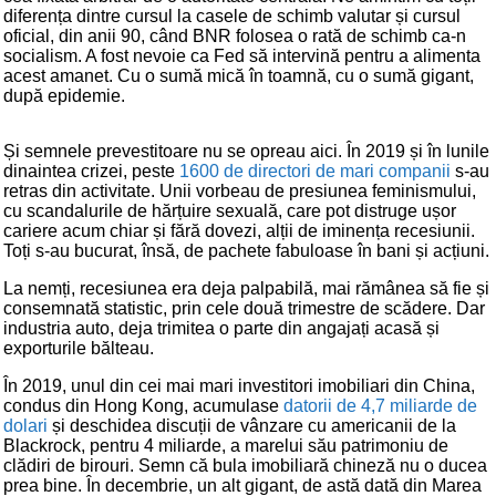
diferența dintre cursul la casele de schimb valutar și cursul
oficial, din anii 90, când BNR folosea o rată de schimb ca-n
socialism. A fost nevoie ca Fed să intervină pentru a alimenta
acest amanet. Cu o sumă mică în toamnă, cu o sumă gigant,
după epidemie.
Și semnele prevestitoare nu se opreau aici. În 2019 și în lunile
dinaintea crizei, peste
1600 de directori de mari companii
s-au
retras din activitate. Unii vorbeau de presiunea feminismului,
cu scandalurile de hărțuire sexuală, care pot distruge ușor
cariere acum chiar și fără dovezi, alții de iminența recesiunii.
Toți s-au bucurat, însă, de pachete fabuloase în bani și acțiuni.
La nemți, recesiunea era deja palpabilă, mai rămânea să fie și
consemnată statistic, prin cele două trimestre de scădere. Dar
industria auto, deja trimitea o parte din angajați acasă și
exporturile bălteau.
În 2019, unul din cei mai mari investitori imobiliari din China,
condus din Hong Kong, acumulase
datorii de 4,7 miliarde de
dolari
și deschidea discuții de vânzare cu americanii de la
Blackrock, pentru 4 miliarde, a marelui său patrimoniu de
clădiri de birouri. Semn că bula imobiliară chineză nu o ducea
prea bine. În decembrie, un alt gigant, de astă dată din Marea