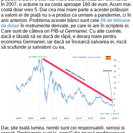
În 2007, o acțiune la ea costa aproape 160 de euro. Acum mai
costă doar vreo 5. Dar cea mai mare parte a acestei prăbușiri
a valorii ei de piață nu s-a produs ca urmare a pandemiei, ci în
anii anteriori. Problema acestei bănci sunt cele
49 de trilioane
de dolari
în instrumente derivate, pe care le are în scriptele ei.
Care sunt de câteva ori PIB-ul Germaniei. Cu alte cuvinte,
dacă e lăsată să se ducă de râpă, e deranj mare pentru
economia Germaniei, iar dacă se încearcă salvarea ei, riscă
să scufunde și salvatorii cu ea.
Dar, știe toată lumea, nemții sunt cei responsabili, serioși și