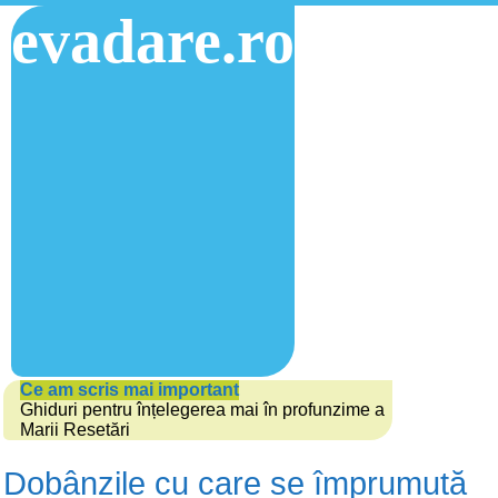
evadare.ro
Ce am scris mai important
Ghiduri pentru înțelegerea mai în profunzime a
Marii Resetări
Dobânzile cu care se împrumută