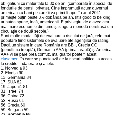
obligaţiuni cu maturitate la 30 de ani (cumpărate în special de
fondurile de pensii private). Cine împrumută acum guvernul
american cu bani pe care îi va primi înapoi în anul 2041
primeşte puţin peste 3% dobândă pe an. (It’s good to be king!,
ar putea spune, încă, americanii. E privilegiul de a avea cea
mai mare economie din lume şi singura monedă neretrasă din
circulaţie de două secole.)
Sunt multe modalităţi de evaluare a riscului de ţară, cele mai
populare fiind sistemele de evaluare ale agenţiilor de rating.
Dacă un sistem în care România are BB+, Grecia CC
(penultima treaptă), Germania AAA (prima treaptă) şi America
AA+ vi se pare prea confuz, mai grăitor poate fi acest
clasament
în care se punctează de la riscuri politice, la acces
la credite, îndatorare şi altele:
1. Norvegia 93
2. Elveţia 90
13. Germania 84
17. SUA 82
19. Japoni1 81
31. Israel 74
36. China 72
52. Rusia 61
56. Grecia 60
59. Bulgaria 59
73. Romania 68