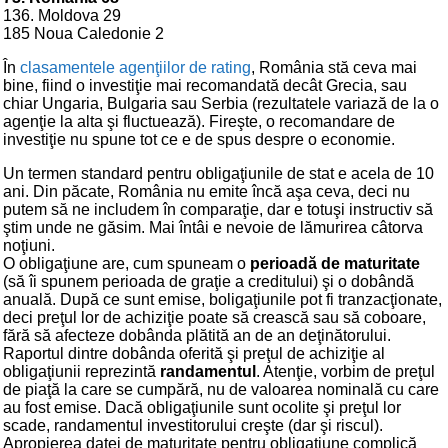
136. Moldova 29
185 Noua Caledonie 2
În
clasamentele agenţiilor de rating
, România stă ceva mai
bine, fiind o investiţie mai recomandată decât Grecia, sau
chiar Ungaria, Bulgaria sau Serbia (rezultatele variază de la o
agenţie la alta şi fluctuează). Fireşte, o recomandare de
investiţie nu spune tot ce e de spus despre o economie.
Un termen standard pentru obligaţiunile de stat e acela de 10
ani. Din păcate, România nu emite încă aşa ceva, deci nu
putem să ne includem în comparaţie, dar e totuşi instructiv să
ştim unde ne găsim. Mai întâi e nevoie de lămurirea câtorva
noţiuni.
O obligaţiune are, cum spuneam o
perioadă de maturitate
(să îi spunem perioada de graţie a creditului) şi o dobândă
anuală. După ce sunt emise, boligaţiunile pot fi tranzacţionate,
deci preţul lor de achiziţie poate să crească sau să coboare,
fără să afecteze dobânda plătită an de an deţinătorului.
Raportul dintre dobânda oferită şi preţul de achiziţie al
obligaţiunii reprezintă
randamentul
. Atenţie, vorbim de preţul
de piaţă la care se cumpără, nu de valoarea nominală cu care
au fost emise. Dacă obligaţiunile sunt ocolite şi preţul lor
scade, randamentul investitorului creşte (dar şi riscul).
Apropierea datei de maturitate pentru obligaţiune complică