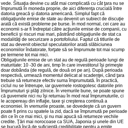
vede. Situaţia devine cu atât mai complicată cu cât ţara nu se
împrumută în moneda proprie, de aici diferenţa crucială între
datoria greacă şi datoria americană. Simplul fapt că
obligaţiunile emise de state au devenit un subiect de discuţie
arată că există probleme pe burse. În mod normal, cei care au
economii s-ar fi îndreptat către acţiunile emise de companii, cu
beneficii şi riscuri mai mari, păstrând obligaţiunile de stat ca
modalităţi de securizare a portofoliului. Faptul că titlurile de
stat au devenit obiectul speculatorilor arată slăbiciunea
economiilor îndatorate, forţate să se împrumute tot mai scump
pe termene tot mai mici.
Obligaţiunile emise de un stat au de regulă perioade lungi de
maturitate: 10 -30 de ani, timp în care investitorul îşi primeşte
doar dobânda (de regulă, de două ori pe an). După perioada
respectivă, urmează momentul delicat al scadenţei, când ţara
trebuie să returneze efectiv suma împrumutată. În practică,
ciclul nu se întrerupe, iar guvernele rostogolesc datoriile prin
împrumuturi şi plăţi zilnice. În vremurile bune, se poate spune
că guvernele nici nu îşi returnau în mod real împrumuturile, ci
le acopereau din inflaţie, taxe şi creşterea continuă a
economiei. În vremurile proaste, se dovedeşte că un guvern
poate fi prins cu spatele la zid, dacă se împrumută pe perioade
din ce în ce mai mici, şi nu mai apucă să returneze vechile
credite. Ţări mai norocoase ca SUA, Japonia şi unele din UE
se bucură încă de suficientă credibilitate pentru a emite