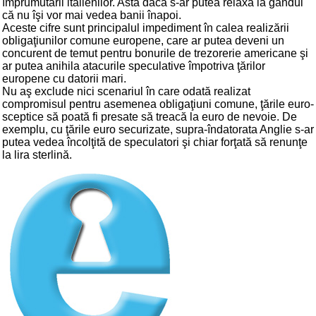
împrumutării italienilor. Asta dacă s-ar putea relaxa la gândul
că nu îşi vor mai vedea banii înapoi.
Aceste cifre sunt principalul impediment în calea realizării
obligaţiunilor comune europene, care ar putea deveni un
concurent de temut pentru bonurile de trezorerie americane şi
ar putea anihila atacurile speculative împotriva ţărilor
europene cu datorii mari.
Nu aş exclude nici scenariul în care odată realizat
compromisul pentru asemenea obligaţiuni comune, ţările euro-
sceptice să poată fi presate să treacă la euro de nevoie. De
exemplu, cu ţările euro securizate, supra-îndatorata Anglie s-ar
putea vedea încolţită de speculatori şi chiar forţată să renunţe
la lira sterlină.