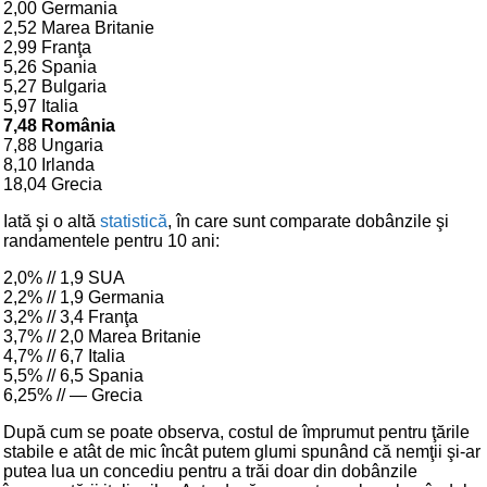
2,00 Germania
2,52 Marea Britanie
2,99 Franţa
5,26 Spania
5,27 Bulgaria
5,97 Italia
7,48 România
7,88 Ungaria
8,10 Irlanda
18,04 Grecia
Iată şi o altă
statistică
, în care sunt comparate dobânzile şi
randamentele pentru 10 ani:
2,0% // 1,9 SUA
2,2% // 1,9 Germania
3,2% // 3,4 Franţa
3,7% // 2,0 Marea Britanie
4,7% // 6,7 Italia
5,5% // 6,5 Spania
6,25% // — Grecia
După cum se poate observa, costul de împrumut pentru ţările
stabile e atât de mic încât putem glumi spunând că nemţii şi-ar
putea lua un concediu pentru a trăi doar din dobânzile