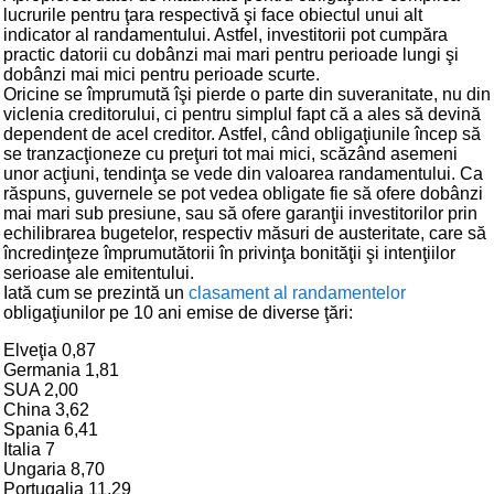
lucrurile pentru ţara respectivă şi face obiectul unui alt
indicator al randamentului. Astfel, investitorii pot cumpăra
practic datorii cu dobânzi mai mari pentru perioade lungi şi
dobânzi mai mici pentru perioade scurte.
Oricine se împrumută îşi pierde o parte din suveranitate, nu din
viclenia creditorului, ci pentru simplul fapt că a ales să devină
dependent de acel creditor. Astfel, când obligaţiunile încep să
se tranzacţioneze cu preţuri tot mai mici, scăzând asemeni
unor acţiuni, tendinţa se vede din valoarea randamentului. Ca
răspuns, guvernele se pot vedea obligate fie să ofere dobânzi
mai mari sub presiune, sau să ofere garanţii investitorilor prin
echilibrarea bugetelor, respectiv măsuri de austeritate, care să
încredinţeze împrumutătorii în privinţa bonităţii şi intenţiilor
serioase ale emitentului.
Iată cum se prezintă un
clasament al randamentelor
obligaţiunilor pe 10 ani emise de diverse ţări:
Elveţia 0,87
Germania 1,81
SUA 2,00
China 3,62
Spania 6,41
Italia 7
Ungaria 8,70
Portugalia 11,29