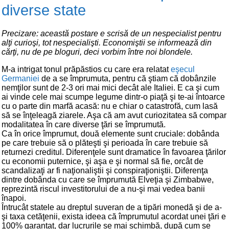
diverse state
Precizare: această postare e scrisă de un nespecialist pentru
alţi curioşi, tot nespecialişti. Economiştii se informează din
cărţi, nu de pe bloguri, deci vorbim între noi blondele.
M-a intrigat tonul prăpăstios cu care era relatat
eşecul
Germaniei
de a se împrumuta, pentru că ştiam că dobânzile
nemţilor sunt de 2-3 ori mai mici decât ale Italiei. E ca şi cum
ai vinde cele mai scumpe legume dintr-o piaţă şi te-ai întoarce
cu o parte din marfă acasă: nu e chiar o catastrofă, cum lasă
să se înţeleagă ziarele. Aşa că am avut curiozitatea să compar
modalitatea în care diverse ţări se împrumută.
Ca în orice împrumut, două elemente sunt cruciale: dobânda
pe care trebuie să o plăteşti şi perioada în care trebuie să
returnezi creditul. Diferenţele sunt dramatice în favoarea ţărilor
cu economii puternice, şi aşa e şi normal să fie, orcât de
scandalizaţi ar fi naţionaliştii şi conspiraţioniştii. Diferenţa
dintre dobânda cu care se împrumută Elveţia şi Zimbabwe,
reprezintă riscul investitorului de a nu-şi mai vedea banii
înapoi.
Întrucât statele au dreptul suveran de a tipări monedă şi de a-
şi taxa cetăţenii, exista ideea că împrumutul acordat unei ţări e
100% garantat, dar lucrurile se mai schimbă, după cum se