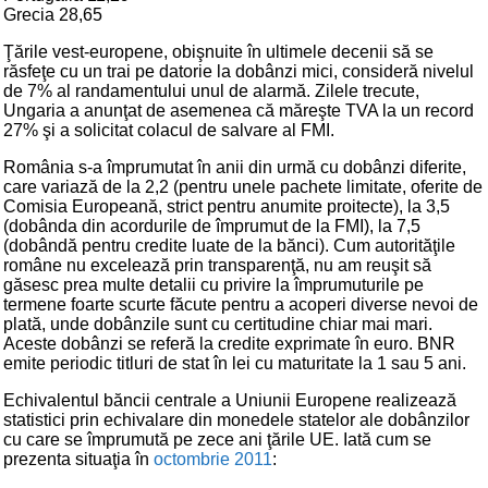
Grecia 28,65
Ţările vest-europene, obişnuite în ultimele decenii să se
răsfeţe cu un trai pe datorie la dobânzi mici, consideră nivelul
de 7% al randamentului unul de alarmă. Zilele trecute,
Ungaria a anunţat de asemenea că măreşte TVA la un record
27% şi a solicitat colacul de salvare al FMI.
România s-a împrumutat în anii din urmă cu dobânzi diferite,
care variază de la 2,2 (pentru unele pachete limitate, oferite de
Comisia Europeană, strict pentru anumite proitecte), la 3,5
(dobânda din acordurile de împrumut de la FMI), la 7,5
(dobândă pentru credite luate de la bănci). Cum autorităţile
române nu excelează prin transparenţă, nu am reuşit să
găsesc prea multe detalii cu privire la împrumuturile pe
termene foarte scurte făcute pentru a acoperi diverse nevoi de
plată, unde dobânzile sunt cu certitudine chiar mai mari.
Aceste dobânzi se referă la credite exprimate în euro. BNR
emite periodic titluri de stat în lei cu maturitate la 1 sau 5 ani.
Echivalentul băncii centrale a Uniunii Europene realizează
statistici prin echivalare din monedele statelor ale dobânzilor
cu care se împrumută pe zece ani ţările UE. Iată cum se
prezenta situaţia în
octombrie 2011
: