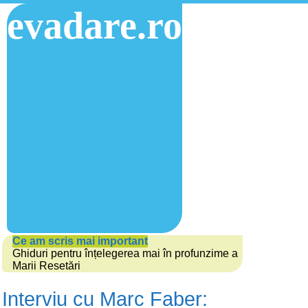
evadare.ro
Ce am scris mai important
Ghiduri pentru înțelegerea mai în profunzime a
Marii Resetări
Interviu cu Marc Faber: