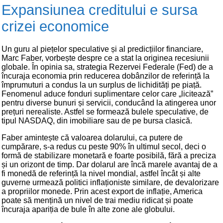
Expansiunea creditului e sursa
crizei economice
Un guru al piețelor speculative și al predicțiilor financiare,
Marc Faber, vorbește despre ce a stat la originea recesiunii
globale. În opinia sa, strategia Rezervei Federale (Fed) de a
încuraja economia prin reducerea dobânzilor de referință la
împrumuturi a condus la un surplus de lichidități pe piață.
Fenomenul aduce fonduri suplimentare celor care „licitează”
pentru diverse bunuri și servicii, conducând la atingerea unor
prețuri nerealiste. Astfel se formează bulele speculative, de
tipul NASDAQ, din imobiliare sau de pe bursa clasică.
Faber amintește că valoarea dolarului, ca putere de
cumpărare, s-a redus cu peste 90% în ultimul secol, deci o
formă de stabilizare monetară e foarte posibilă, fără a preciza
și un orizont de timp. Dar dolarul are încă marele avantaj de a
fi monedă de referință la nivel mondial, astfel încât și alte
guverne urmează politici inflaționiste similare, de devalorizare
a propriilor monede. Prin acest export de inflație, America
poate să mențină un nivel de trai mediu ridicat și poate
încuraja apariția de bule în alte zone ale globului.