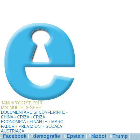
JANUARY 21ST, 2013
MAI MULTE DESPRE:
DOCUMENTARE SI CONFERINTE
•
CHINA
•
CRIZA
•
CRIZA
ECONOMICA
•
FINANTE
•
MARC
FABER
•
PREVIZIUNI
•
SCOALA
AUSTRIACA
#
Facebook
| #
demografie
| #
Epstein
| #
război
| #
Trump
|