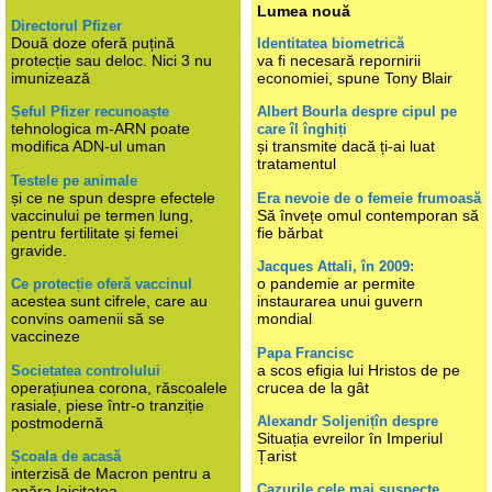
Lumea nouă
Directorul Pfizer
Două doze oferă puțină
Identitatea biometrică
protecție sau deloc. Nici 3 nu
va fi necesară repornirii
imunizează
economiei, spune Tony Blair
Șeful Pfizer recunoaște
Albert Bourla despre cipul pe
tehnologica m-ARN poate
care îl înghiți
modifica ADN-ul uman
și transmite dacă ți-ai luat
tratamentul
Testele pe animale
și ce ne spun despre efectele
Era nevoie de o femeie frumoasă
vaccinului pe termen lung,
Să învețe omul contemporan să
pentru fertilitate și femei
fie bărbat
gravide.
Jacques Attali, în 2009:
o pandemie ar permite
Ce protecție oferă vaccinul
acestea sunt cifrele, care au
instaurarea unui guvern
convins oamenii să se
mondial
vaccineze
Papa Francisc
a scos efigia lui Hristos de pe
Societatea controlului
operațiunea corona, răscoalele
crucea de la gât
rasiale, piese într-o tranziție
Alexandr Soljenițîn despre
postmodernă
Situația evreilor în Imperiul
Țarist
Școala de acasă
interzisă de Macron pentru a
Cazurile cele mai suspecte
apăra laicitatea