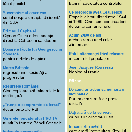
bani în societatea controlului
făcut posibil
Ce ideologie avea Ceaușescu
Suveranismul american
Etapele dictaturilor dintre 1944
serial despre dreapta disidentă
și 1989. Cine sunt continuatorii
din SUA
de azi ai comunismului
Primarul Capitalei
Acum 2400 de ani
Ciprian Ciucu a fost angajat
orchestrarea unei crize
direct la Cotroceni ca student
alimentare
Dosarele făcute lui Georgescu și
Rolul alternanței frică relaxare
Șoșoacă
în controlul populației
pentru delicte de opinie
Jean Jacques Rousseau
Marea Britanie
ideolog al tiraniei
regresul unei societăți a
progresului
Război
Resursele României
De când ar trebui să numărăm
Cine exploatează mineralele la
victimele?
noi în țară
Partea cenzurată de presa
oficială
„Trump e compromis de Israel”
documente ale FBI
Dați afară de la serviciu
că nu au vorbit de Putin
Ginerele fondatorului PRO TV
numit în fruntea Băncii Centrale
Imagini din satelit
care arată încercuirea Kievului
Industria pornografiei