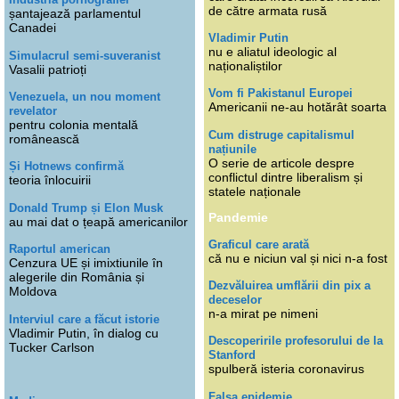
de către armata rusă
șantajează parlamentul
Canadei
Vladimir Putin
nu e aliatul ideologic al
Simulacrul semi-suveranist
naționaliștilor
Vasalii patrioți
Vom fi Pakistanul Europei
Venezuela, un nou moment
Americanii ne-au hotărât soarta
revelator
pentru colonia mentală
Cum distruge capitalismul
românească
națiunile
O serie de articole despre
Și Hotnews confirmă
conflictul dintre liberalism și
teoria înlocuirii
statele naționale
Donald Trump și Elon Musk
Pandemie
au mai dat o țeapă americanilor
Graficul care arată
Raportul american
că nu e niciun val și nici n-a fost
Cenzura UE și imixtiunile în
alegerile din România și
Dezvăluirea umflării din pix a
Moldova
deceselor
n-a mirat pe nimeni
Interviul care a făcut istorie
Vladimir Putin, în dialog cu
Descoperirile profesorului de la
Tucker Carlson
Stanford
spulberă isteria coronavirus
Falsa epidemie