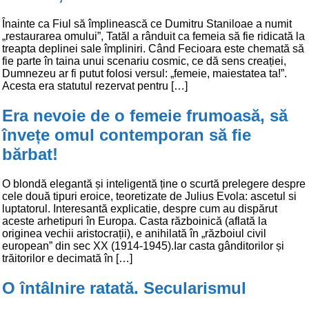
Înainte ca Fiul să împlinească ce Dumitru Staniloae a numit
„restaurarea omului”, Tatăl a rânduit ca femeia să fie ridicată la
treapta deplinei sale împliniri. Când Fecioara este chemată să
fie parte în taina unui scenariu cosmic, ce dă sens creației,
Dumnezeu ar fi putut folosi versul: „femeie, maiestatea ta!”.
Acesta era statutul rezervat pentru […]
Era nevoie de o femeie frumoasă, să
învețe omul contemporan să fie
bărbat!
O blondă elegantă și inteligentă ține o scurtă prelegere despre
cele două tipuri eroice, teoretizate de Julius Evola: ascetul si
luptatorul. Interesantă explicatie, despre cum au dispărut
aceste arhetipuri în Europa. Casta războinică (aflată la
originea vechii aristocrații), e anihilată în „războiul civil
european” din sec XX (1914-1945).Iar casta gânditorilor și
trăitorilor e decimată în […]
O întâlnire ratată. Secularismul