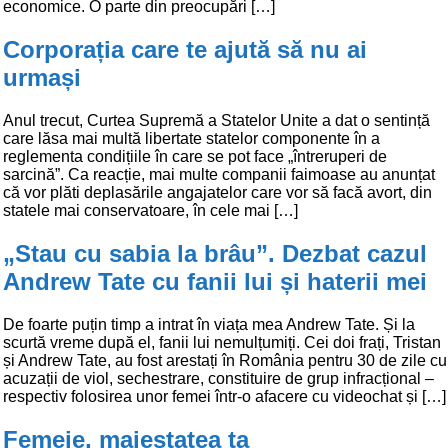
economice. O parte din preocupări […]
Corporația care te ajută să nu ai
urmași
Anul trecut, Curtea Supremă a Statelor Unite a dat o sentință
care lăsa mai multă libertate statelor componente în a
reglementa condițiile în care se pot face „întreruperi de
sarcină”. Ca reacție, mai multe companii faimoase au anunțat
că vor plăti deplasările angajatelor care vor să facă avort, din
statele mai conservatoare, în cele mai […]
„Stau cu sabia la brâu”. Dezbat cazul
Andrew Tate cu fanii lui și haterii mei
De foarte puțin timp a intrat în viața mea Andrew Tate. Și la
scurtă vreme după el, fanii lui nemulțumiți. Cei doi frați, Tristan
și Andrew Tate, au fost arestați în România pentru 30 de zile cu
acuzații de viol, sechestrare, constituire de grup infracțional –
respectiv folosirea unor femei într-o afacere cu videochat și […]
Femeie, maiestatea ta