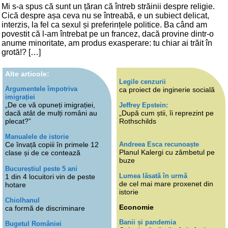
Mi s-a spus că sunt un țăran că întreb străinii despre religie.
Cică despre așa ceva nu se întreabă, e un subiect delicat,
interzis, la fel ca sexul și preferințele politice. Ba când am
povestit că l-am întrebat pe un francez, dacă provine dintr-o
anume minoritate, am produs exasperare: tu chiar ai trăit în
grotă!? […]
Alte articole:
Legile cenzurii
Argumentele împotriva
ca proiect de inginerie socială
imigrației
„De ce vă opuneți imigrației,
Jeffrey Epstein:
dacă atât de mulți români au
„După cum știi, îi reprezint pe
plecat?”
Rothschilds
Manualele de istorie
Andreea Esca recunoaște
Ce învață copiii în primele 12
Planul Kalergi cu zâmbetul pe
clase și de ce contează
buze
Bucureștiul peste 5 ani
Lumea lăsată în urmă
1 din 4 locuitori vin de peste
de cel mai mare proxenet din
hotare
istorie
Chiolhanul
Economie
ca formă de discriminare
Banii și pandemia
Bugetul României