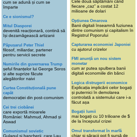
Cele două săptămâni când
cum se adună și cum se
fiecare „caz” a costat 12
împarte
milioane de dolari
Ce e sionismul?
Opțiunea Omarova
Banii digitali înseamnă fuziunea
Mitul Diasporei
dintre comunism și capitalism în
devenită reacționară, contină să
Registrul Poporului
își dezamăgească artizanii
Capturarea economiei Japoniei
Păpușarul Peter Thiel
cu ajutorul crizelor
filosof, miliardar, partener
pentru servicii secrete
FMI anunță un nou sistem
monetar
Numirile din guvernarea Trump
cum ar putea spulbera banii
șeful finanțelor lui George Soros
digitali economiile din bănci
și alte suprize făcute
alegătorilor naivi
Logica distrugerii economice
Explicația implicării celor bogați
Curtea Constituțională pune
și puternici în demolarea
capăt
controlată a sistemului care i-a
democrației din post-comunism
făcut așa
Cei trei ciobănei
Bogații lumii
care exportă mioarele
mai bogați cu 10 trilioane de $
României: Mahmud, Ahmad și
de la începutul crizei
Aswad
Omul transformat în marfă
Comunismul sovietic
chiar și săracii pot fi sursă de
Gulagul și bancherii, care l-au