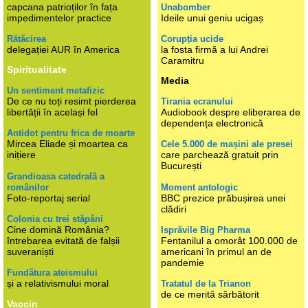
capcana patrioților în fața
Unabomber
impedimentelor practice
Ideile unui geniu ucigaș
Rătăcirea
Corupția ucide
delegației AUR în America
la fosta firmă a lui Andrei
Caramitru
Spiritualitate
Media
Un sentiment metafizic
De ce nu toți resimt pierderea
Tirania ecranului
libertății în același fel
Audiobook despre eliberarea de
dependența electronică
Antidot pentru frica de moarte
Mircea Eliade și moartea ca
Cele 5.000 de mașini ale presei
inițiere
care parchează gratuit prin
București
Grandioasa catedrală a
românilor
Moment antologic
Foto-reportaj serial
BBC prezice prăbușirea unei
clădiri
Colonia cu trei stăpâni
Cine domină România?
Isprăvile Big Pharma
întrebarea evitată de falșii
Fentanilul a omorât 100.000 de
suveraniști
americani în primul an de
pandemie
Fundătura ateismului
și a relativismului moral
Tratatul de la Trianon
de ce merită sărbătorit
Vaccin