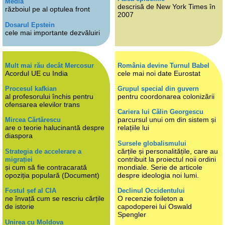
Media
descrisă de New York Times în
războiul pe al optulea front
2007
Dosarul Epstein
cele mai importante dezvăluiri
Mult mai rău decât Mercosur
România devine Turnul Babel
Acordul UE cu India
cele mai noi date Eurostat
Procesul kafkian
Grupul special din guvern
al profesorului închis pentru
pentru coordonarea colonizării
ofensarea elevilor trans
Cariera lui Călin Georgescu
parcursul unui om din sistem și
Mircea Cărtărescu
are o teorie halucinantă despre
relațiile lui
diaspora
Sursele globalismului
cărțile și personalitățile, care au
Strategia de accelerare a
contribuit la proiectul noii ordini
migrației
și cum să fie contracarată
mondiale. Serie de articole
opoziția populară (Document)
despre ideologia noi lumi.
Fostul șef al CIA
Declinul Occidentului
ne învață cum se rescriu cărțile
O recenzie foileton a
de istorie
capodoperei lui Oswald
Spengler
Unirea cu Moldova