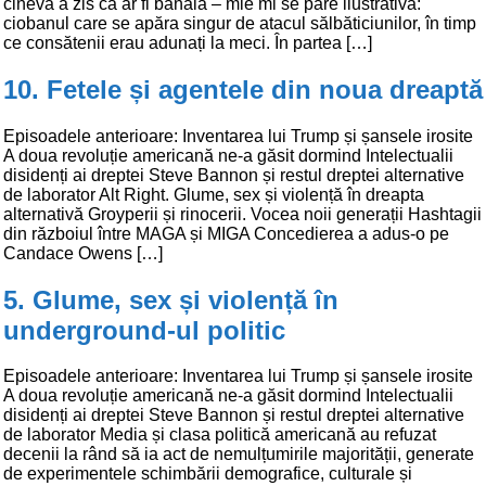
cineva a zis că ar fi banală – mie mi se pare ilustrativă:
ciobanul care se apăra singur de atacul sălbăticiunilor, în timp
ce consătenii erau adunați la meci. În partea […]
10. Fetele și agentele din noua dreaptă
Episoadele anterioare: Inventarea lui Trump și șansele irosite
A doua revoluție americană ne-a găsit dormind Intelectualii
disidenți ai dreptei Steve Bannon și restul dreptei alternative
de laborator Alt Right. Glume, sex și violență în dreapta
alternativă Groyperii și rinocerii. Vocea noii generații Hashtagii
din războiul între MAGA și MIGA Concedierea a adus-o pe
Candace Owens […]
5. Glume, sex și violență în
underground-ul politic
Episoadele anterioare: Inventarea lui Trump și șansele irosite
A doua revoluție americană ne-a găsit dormind Intelectualii
disidenți ai dreptei Steve Bannon și restul dreptei alternative
de laborator Media și clasa politică americană au refuzat
decenii la rând să ia act de nemulțumirile majorității, generate
de experimentele schimbării demografice, culturale și