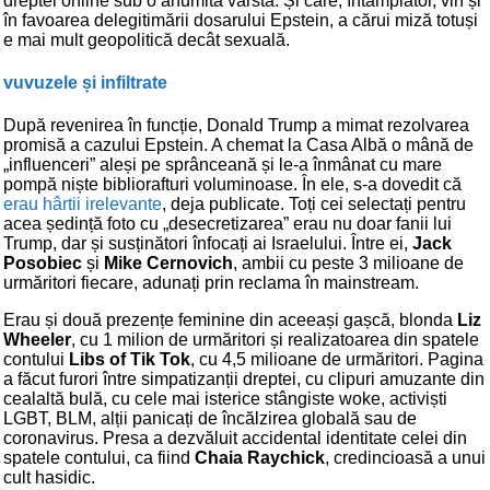
dreptei online sub o anumită vârstă. Și care, întâmplător, vin și
în favoarea delegitimării dosarului Epstein, a cărui miză totuși
e mai mult geopolitică decât sexuală.
vuvuzele și infiltrate
După revenirea în funcție, Donald Trump a mimat rezolvarea
promisă a cazului Epstein. A chemat la Casa Albă o mână de
„influenceri” aleși pe sprânceană și le-a înmânat cu mare
pompă niște bibliorafturi voluminoase. În ele, s-a dovedit că
erau hârtii irelevante
, deja publicate. Toți cei selectați pentru
acea ședință foto cu „desecretizarea” erau nu doar fanii lui
Trump, dar și susținători înfocați ai Israelului. Între ei,
Jack
Posobiec
și
Mike Cernovich
, ambii cu peste 3 milioane de
urmăritori fiecare, adunați prin reclama în mainstream.
Erau și două prezențe feminine din aceeași gașcă, blonda
Liz
Wheeler
, cu 1 milion de urmăritori și realizatoarea din spatele
contului
Libs of Tik Tok
, cu 4,5 milioane de urmăritori. Pagina
a făcut furori între simpatizanții dreptei, cu clipuri amuzante din
cealaltă bulă, cu cele mai isterice stângiste woke, activiști
LGBT, BLM, alții panicați de încălzirea globală sau de
coronavirus. Presa a dezvăluit accidental identitate celei din
spatele contului, ca fiind
Chaia Raychick
, credincioasă a unui
cult hasidic.