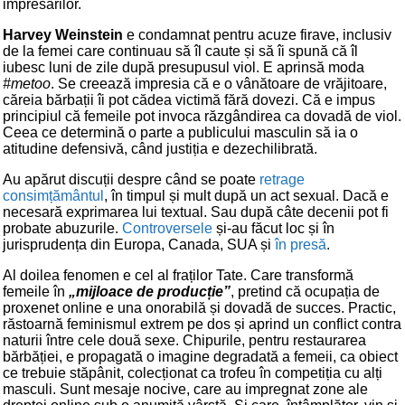
impresarilor.
Harvey Weinstein
e condamnat pentru acuze firave, inclusiv
de la femei care continuau să îl caute și să îi spună că îl
iubesc luni de zile după presupusul viol. E aprinsă moda
#metoo
. Se creează impresia că e o vânătoare de vrăjitoare,
căreia bărbații îi pot cădea victimă fără dovezi. Că e impus
principiul că femeile pot invoca răzgândirea ca dovadă de viol.
Ceea ce determină o parte a publicului masculin să ia o
atitudine defensivă, când justiția e dezechilibrată.
Au apărut discuții despre când se poate
retrage
consimțământul
, în timpul și mult după un act sexual. Dacă e
necesară exprimarea lui textual. Sau după câte decenii pot fi
probate abuzurile.
Controversele
și-au făcut loc și în
jurisprudența din Europa, Canada, SUA și
în presă
.
Al doilea fenomen e cel al fraților Tate. Care transformă
femeile în
„mijloace de producție”
, pretind că ocupația de
proxenet online e una onorabilă și dovadă de succes. Practic,
răstoarnă feminismul extrem pe dos și aprind un conflict contra
naturii între cele două sexe. Chipurile, pentru restaurarea
bărbăției, e propagată o imagine degradată a femeii, ca obiect
ce trebuie stăpânit, colecționat ca trofeu în competiția cu alți
masculi. Sunt mesaje nocive, care au impregnat zone ale