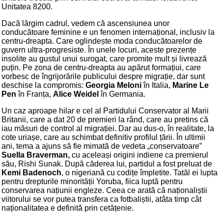
Unitatea 8200.
Dacă lărgim cadrul, vedem că ascensiunea unor
conducătoare feminine e un fenomen internațional, inclusiv la
centru-dreapta. Care oglindește moda conducătoarelor de
guvern ultra-progresiste. În unele locuri, aceste prezențe
insolite au gustul unui surogat, care promite mult și livrează
puțin. Pe zona de centru-dreapta au apărut formațiui, care
vorbesc de îngrijorările publicului despre migrație, dar sunt
deschise la compromis:
Georgia Meloni
în Italia,
Marine Le
Pen
în Franța,
Alice Weidel
în Germania.
Un caz aproape hilar e cel al Partidului Conservator al Marii
Britanii, care a dat 20 de premieri la rând, care au pretins că
iau măsuri de control al migrației. Dar au dus-o, în realitate, la
cote uriașe, care au schimbat definitiv profilul țării. În ultimii
ani, tema a ajuns să fie mimată de vedeta „conservatoare”
Suella Braverman,
cu aceleași origini indiene ca premierul
său, Rishi Sunak. După căderea lui, partidul a fost preluat de
Kemi Badenoch
, o nigeriană cu codițe împletite. Tatăl ei lupta
pentru drepturile minorității Yoruba, fiica luptă pentru
conservarea națiunii engleze. Ceea ce arată că naționaliștii
viitorului se vor putea transfera ca fotbaliștii, atâta timp cât
naționalitatea e definită prin cetățenie.