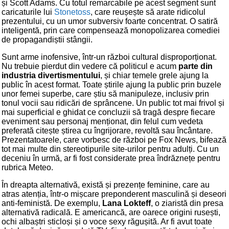
și Scott Adams. Cu totul remarcabile pe acest segment sunt
caricaturile lui
Stonetoss
, care reușește să arate ridicolul
prezentului, cu un umor subversiv foarte concentrat. O satiră
inteligentă, prin care compensează monopolizarea comediei
de propagandiștii stângii.
Sunt arme inofensive, într-un război cultural disproporționat.
Nu trebuie pierdut din vedere că politicul e acum
parte din
industria divertismentului
, și chiar temele grele ajung la
public în acest format. Toate știrile ajung la public prin buzele
unor femei superbe, care știu să manipuleze, inclusiv prin
tonul vocii sau ridicări de sprâncene. Un public tot mai frivol și
mai superficial e ghidat ce concluzii să tragă despre fiecare
eveniment sau personaj menționat, din felul cum vedeta
preferată citește știrea cu îngrijorare, revoltă sau încântare.
Prezentatoarele, care vorbesc de război pe Fox News, bifează
tot mai multe din stereotipurile site-urilor pentru adulți. Cu un
deceniu în urmă, ar fi fost considerate prea îndrăznețe pentru
rubrica Meteo.
În dreapta alternativă, există și prezențe feminine, care au
atras atenția, într-o mișcare preponderent masculină și deseori
anti-feministă. De exemplu,
Lana Lokteff
, o ziaristă din presa
alternativă radicală. E americancă, are oarece origini rusești,
ochi albaștri sticloși și o voce sexy răgușită. Ar fi avut toate