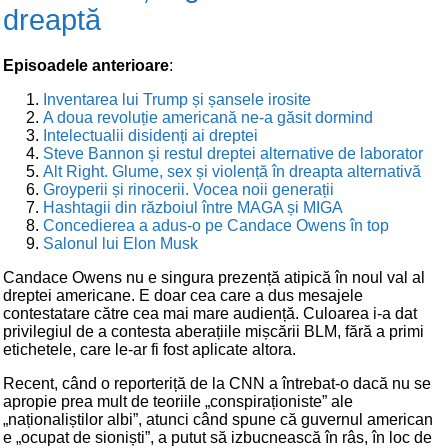
dreaptă
Episoadele anterioare
:
Inventarea lui Trump și șansele irosite
A doua revoluție americană ne-a găsit dormind
Intelectualii disidenți ai dreptei
Steve Bannon și restul dreptei alternative de laborator
Alt Right. Glume, sex și violență în dreapta alternativă
Groyperii și rinocerii. Vocea noii generații
Hashtagii din războiul între MAGA și MIGA
Concedierea a adus-o pe Candace Owens în top
Salonul lui Elon Musk
Candace Owens nu e singura prezență atipică în noul val al
dreptei americane. E doar cea care a dus mesajele
contestatare către cea mai mare audiență. Culoarea i-a dat
privilegiul de a contesta aberațiile mișcării BLM, fără a primi
etichetele, care le-ar fi fost aplicate altora.
Recent, când o reporteriță de la CNN a întrebat-o dacă nu se
apropie prea mult de teoriile „conspiraționiste” ale
„naționaliștilor albi”, atunci când spune că guvernul american
e „ocupat de sioniști”, a putut să izbucnească în râs, în loc de