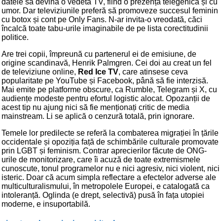
datele să devină o vedetă TV, fiind o prezență telegenică și cu
umor. Dar televiziunile preferă să promoveze succesul feminin
cu botox și cont pe Only Fans. N-ar invita-o vreodată, căci
încalcă toate tabu-urile imaginabile de pe lista corectitudinii
politice.
Are trei copii, împreună cu partenerul ei de emisiune, de
origine scandinavă, Henrik Palmgren. Cei doi au creat un fel
de televiziune online,
Red Ice TV
, care atinsese ceva
popularitate pe YouTube și Facebook, până să fie interzisă.
Mai emite pe platforme obscure, ca Rumble, Telegram și X, cu
audiențe modeste pentru efortul logistic alocat. Opozanții de
acest tip nu ajung nici să fie menționați critic de media
mainstream. Li se aplică o cenzură totală, prin ignorare.
Temele lor predilecte se referă la combaterea migrației în țările
occidentale și opoziția față de schimbările culturale promovate
prin LGBT și feminism. Contrar aprecierilor făcute de ONG-
urile de monitorizare, care îi acuză de toate extremismele
cunoscute, tonul programelor nu e nici agresiv, nici violent, nici
isteric. Doar că acum simpla reflectare a efectelor adverse ale
multiculturalismului, în metropolele Europei, e catalogată ca
intoleranță. Oglinda (e drept, selectivă) pusă în fața utopiei
moderne, e insuportabilă.