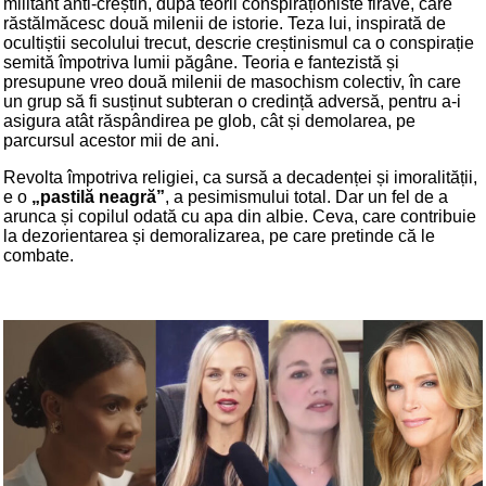
militant anti-creștin, după teorii conspiraționiste firave, care
răstălmăcesc două milenii de istorie. Teza lui, inspirată de
ocultiștii secolului trecut, descrie creștinismul ca o conspirație
semită împotriva lumii păgâne. Teoria e fantezistă și
presupune vreo două milenii de masochism colectiv, în care
un grup să fi susținut subteran o credință adversă, pentru a-i
asigura atât răspândirea pe glob, cât și demolarea, pe
parcursul acestor mii de ani.
Revolta împotriva religiei, ca sursă a decadenței și imoralității,
e o
„pastilă neagră”
, a pesimismului total. Dar un fel de a
arunca și copilul odată cu apa din albie. Ceva, care contribuie
la dezorientarea și demoralizarea, pe care pretinde că le
combate.