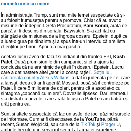
momeli unse cu miere
În administrația Trump, sunt mai mlte femei suspectate că și-
au folosit frumusețea pentru a promova. Chiar că au avut o
misiune de îndeplinit. Șefa Procuraturii,
Pam Bondi
, arată de
parcă ar fi descins din serialul Baywatch. S-a achitat cu
stângăcie de misiunea de a îngropa dosarul Epstein, după ce
a luat-o gura pe dinainte și a spus într-un interviu că are lista
clienților pe birou. Apoi n-a mai găsit-o.
Același lucru avea de făcut și indianul din fruntea FBI,
Kash
Patel
. După promisiunile din campanie, și el a ajuns la
concluzia că nu era nimic de găsit în dosarul Epstein. Lucru
care a dat naștere altei „teorii a conspirației”.
Soția lui,
cântăreața country Alexis Wilkins
, a dat în judecată pe cel care
a lansat ideea că ar fi agentă Mossad, pusă să îl controleze pe
Patel. Îi cere 5 milioane de dolari, pentru că a asociat-o cu
sintagma „capcană cu miere”. Dovezile lipsesc. Dar internetul
s-a distrat cu pozele, care arată totuși că Patel e cam bătrân și
urât pentru ea.
Sunt și altele suspectate că fac un astfel de joc, păzind sursele
de informare. Cum ar fi directoarea de la
YouTube
, până
recent, Susan Wojcicki, sau cele de la
Tik Tok
și
Prager U
,
ambele trecute prin serviciul secret al armatei israeliene,