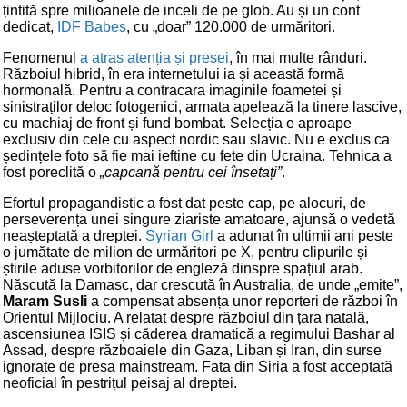
țintită spre milioanele de inceli de pe glob. Au și un cont
dedicat,
IDF Babes
, cu „doar” 120.000 de urmăritori.
Fenomenul
a atras atenția și presei
, în mai multe rânduri.
Războiul hibrid, în era internetului ia și această formă
hormonală. Pentru a contracara imaginile foametei și
sinistraților deloc fotogenici, armata apelează la tinere lascive,
cu machiaj de front și fund bombat. Selecția e aproape
exclusiv din cele cu aspect nordic sau slavic. Nu e exclus ca
ședințele foto să fie mai ieftine cu fete din Ucraina. Tehnica a
fost poreclită o
„capcană pentru cei însetați”
.
Efortul propagandistic a fost dat peste cap, pe alocuri, de
perseverența unei singure ziariste amatoare, ajunsă o vedetă
neașteptată a dreptei.
Syrian Girl
a adunat în ultimii ani peste
o jumătate de milion de urmăritori pe X, pentru clipurile și
știrile aduse vorbitorilor de engleză dinspre spațiul arab.
Născută la Damasc, dar crescută în Australia, de unde „emite”,
Maram Susli
a compensat absența unor reporteri de război în
Orientul Mijlociu. A relatat despre războiul din țara natală,
ascensiunea ISIS și căderea dramatică a regimului Bashar al
Assad, despre războaiele din Gaza, Liban și Iran, din surse
ignorate de presa mainstream. Fata din Siria a fost acceptată
neoficial în pestrițul peisaj al dreptei.