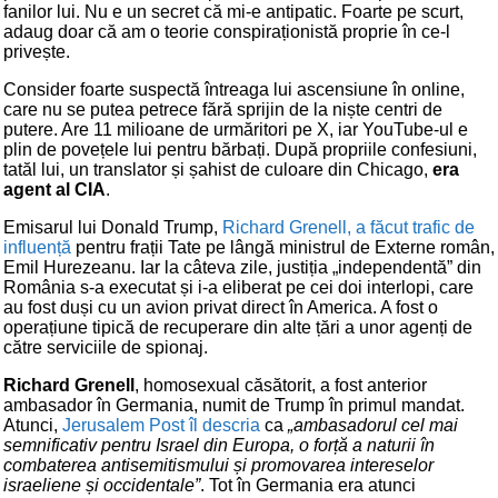
fanilor lui. Nu e un secret că mi-e antipatic. Foarte pe scurt,
adaug doar că am o teorie conspiraționistă proprie în ce-l
privește.
Consider foarte suspectă întreaga lui ascensiune în online,
care nu se putea petrece fără sprijin de la niște centri de
putere. Are 11 milioane de urmăritori pe X, iar YouTube-ul e
plin de povețele lui pentru bărbați. După propriile confesiuni,
tatăl lui, un translator și șahist de culoare din Chicago,
era
agent al CIA
.
Emisarul lui Donald Trump,
Richard Grenell, a făcut trafic de
influență
pentru frații Tate pe lângă ministrul de Externe român,
Emil Hurezeanu. Iar la câteva zile, justiția „independentă” din
România s-a executat și i-a eliberat pe cei doi interlopi, care
au fost duși cu un avion privat direct în America. A fost o
operațiune tipică de recuperare din alte țări a unor agenți de
către serviciile de spionaj.
Richard Grenell
, homosexual căsătorit, a fost anterior
ambasador în Germania, numit de Trump în primul mandat.
Atunci,
Jerusalem Post îl descria
ca
„ambasadorul cel mai
semnificativ pentru Israel din Europa, o forță a naturii în
combaterea antisemitismului și promovarea intereselor
israeliene și occidentale”
. Tot în Germania era atunci