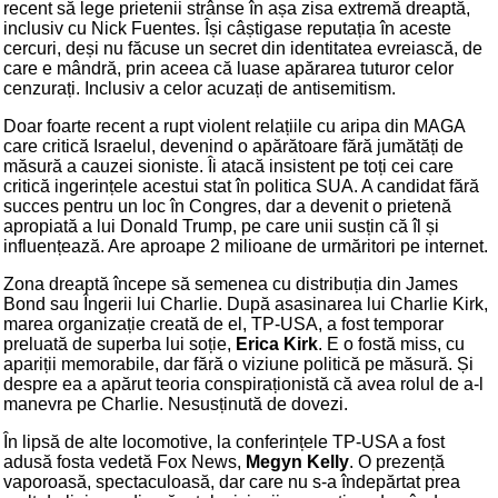
recent să lege prietenii strânse în așa zisa extremă dreaptă,
inclusiv cu Nick Fuentes. Își câștigase reputația în aceste
cercuri, deși nu făcuse un secret din identitatea evreiască, de
care e mândră, prin aceea că luase apărarea tuturor celor
cenzurați. Inclusiv a celor acuzați de antisemitism.
Doar foarte recent a rupt violent relațiile cu aripa din MAGA
care critică Israelul, devenind o apărătoare fără jumătăți de
măsură a cauzei sioniste. Îi atacă insistent pe toți cei care
critică ingerințele acestui stat în politica SUA. A candidat fără
succes pentru un loc în Congres, dar a devenit o prietenă
apropiată a lui Donald Trump, pe care unii susțin că îl și
influențează. Are aproape 2 milioane de urmăritori pe internet.
Zona dreaptă începe să semenea cu distribuția din James
Bond sau Îngerii lui Charlie. După asasinarea lui Charlie Kirk,
marea organizație creată de el, TP-USA, a fost temporar
preluată de superba lui soție,
Erica Kirk
. E o fostă miss, cu
apariții memorabile, dar fără o viziune politică pe măsură. Și
despre ea a apărut teoria conspiraționistă că avea rolul de a-l
manevra pe Charlie. Nesusținută de dovezi.
În lipsă de alte locomotive, la conferințele TP-USA a fost
adusă fosta vedetă Fox News,
Megyn Kelly
. O prezență
vaporoasă, spectaculoasă, dar care nu s-a îndepărtat prea