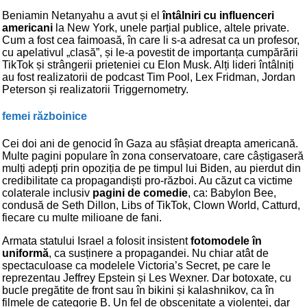
Beniamin Netanyahu a avut și el
întâlniri cu influenceri
americani
la New York, unele parțial publice, altele private.
Cum a fost cea faimoasă, în care li s-a adresat ca un profesor,
cu apelativul „clasă”, și le-a povestit de importanța cumpărării
TikTok și strângerii prieteniei cu Elon Musk. Alți lideri întâlniți
au fost realizatorii de podcast Tim Pool, Lex Fridman, Jordan
Peterson și realizatorii Triggernometry.
femei războinice
Cei doi ani de genocid în Gaza au sfâșiat dreapta americană.
Multe pagini populare în zona conservatoare, care câștigaseră
mulți adepți prin opoziția de pe timpul lui Biden, au pierdut din
credibilitate ca propagandiști pro-război. Au căzut ca victime
colaterale inclusiv
pagini de comedie
, ca: Babylon Bee,
condusă de Seth Dillon, Libs of TikTok, Clown World, Catturd,
fiecare cu multe milioane de fani.
Armata statului Israel a folosit insistent
fotomodele în
uniformă
, ca susținere a propagandei. Nu chiar atât de
spectaculoase ca modelele Victoria’s Secret, pe care le
reprezentau Jeffrey Epstein și Les Wexner. Dar botoxate, cu
bucle pregătite de front sau în bikini și kalashnikov, ca în
filmele de categorie B. Un fel de obscenitate a violenței, dar