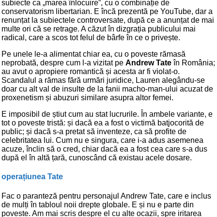
subiecte ca „marea înlocuire”, cu o combinație de
conservatorism libertarian. E încă prezentă pe YouTube, dar a
renunțat la subiectele controversate, după ce a anunțat de mai
multe ori că se retrage. A căzut în dizgrația publicului mai
radical, care a scos tot felul de bârfe în ce o privește.
Pe unele le-a alimentat chiar ea, cu o poveste rămasă
neprobată, despre cum l-a vizitat pe
Andrew Tate
în România;
au avut o apropiere romantică și acesta ar fi violat-o.
Scandalul a rămas fără urmări juridice, Lauren alegându-se
doar cu alt val de insulte de la fanii macho-man-ului acuzat de
proxenetism și abuzuri similare asupra altor femei.
E imposibil de știut cum au stat lucrurile. În ambele variante, e
tot o poveste tristă: și dacă ea a fost o victimă batjocorită de
public; și dacă s-a pretat să inventeze, ca să profite de
celebritatea lui. Cum nu e singura, care i-a adus asemenea
acuze, înclin să o cred, chiar dacă ea a fost cea care s-a dus
după el în altă țară, cunoscând că existau acele dosare.
operațiunea Tate
Fac o paranteză pentru personajul Andrew Tate, care e inclus
de mulți în tabloul noii drepte globale. E și nu e parte din
poveste. Am mai scris despre el cu alte ocazii, spre iritarea