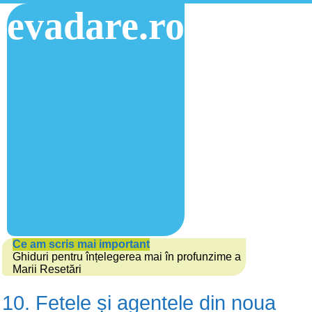
evadare.ro
Ce am scris mai important
Ghiduri pentru înțelegerea mai în profunzime a
Marii Resetări
10. Fetele și agentele din noua