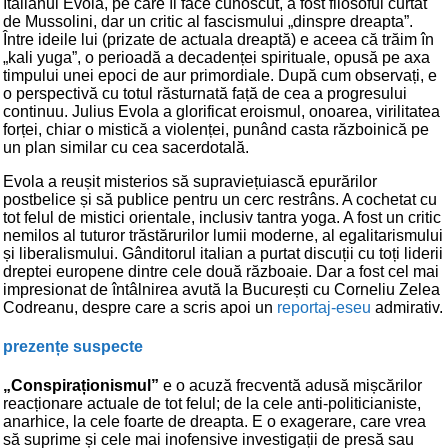
Italianul Evola, pe care îl face cunoscut, a fost filosoful curtat
de Mussolini, dar un critic al fascismului „dinspre dreapta”.
Între ideile lui (prizate de actuala dreaptă) e aceea că trăim în
„kali yuga”, o perioadă a decadenței spirituale, opusă pe axa
timpului unei epoci de aur primordiale. După cum observați, e
o perspectivă cu totul răsturnată față de cea a progresului
continuu. Julius Evola a glorificat eroismul, onoarea, virilitatea
forței, chiar o mistică a violenței, punând casta războinică pe
un plan similar cu cea sacerdotală.
Evola a reușit misterios să supraviețuiască epurărilor
postbelice și să publice pentru un cerc restrâns. A cochetat cu
tot felul de mistici orientale, inclusiv tantra yoga. A fost un critic
nemilos al tuturor trăstărurilor lumii moderne, al egalitarismului
și liberalismului. Gânditorul italian a purtat discuții cu toți liderii
dreptei europene dintre cele două războaie. Dar a fost cel mai
impresionat de întâlnirea avută la București cu Corneliu Zelea
Codreanu, despre care a scris apoi un
reportaj-eseu
admirativ.
prezențe suspecte
„Conspiraționismul”
e o acuză frecventă adusă mișcărilor
reacționare actuale de tot felul; de la cele anti-politicianiste,
anarhice, la cele foarte de dreapta. E o exagerare, care vrea
să suprime și cele mai inofensive investigații de presă sau