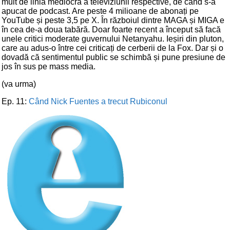
mult de linia mediocră a televiziunii respective, de când s-a
apucat de podcast. Are peste 4 milioane de abonați pe
YouTube și peste 3,5 pe X. În războiul dintre MAGA și MIGA e
în cea de-a doua tabără. Doar foarte recent a început să facă
unele critici moderate guvernului Netanyahu. Ieșiri din pluton,
care au adus-o între cei criticați de cerberii de la Fox. Dar și o
dovadă că sentimentul public se schimbă și pune presiune de
jos în sus pe mass media.
(va urma)
Ep. 11:
Când Nick Fuentes a trecut Rubiconul