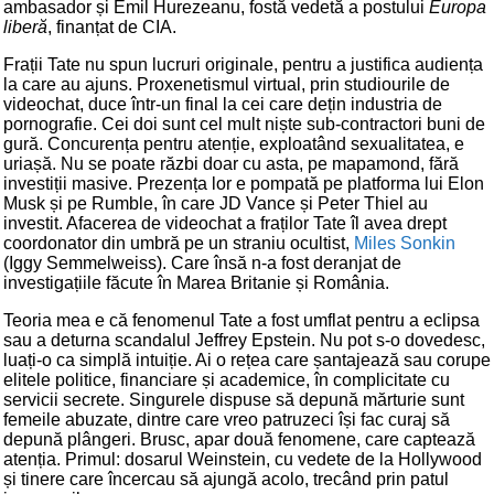
ambasador și Emil Hurezeanu, fostă vedetă a postului
Europa
liberă
, finanțat de CIA.
Frații Tate nu spun lucruri originale, pentru a justifica audiența
la care au ajuns. Proxenetismul virtual, prin studiourile de
videochat, duce într-un final la cei care dețin industria de
pornografie. Cei doi sunt cel mult niște sub-contractori buni de
gură. Concurența pentru atenție, exploatând sexualitatea, e
uriașă. Nu se poate răzbi doar cu asta, pe mapamond, fără
investiții masive. Prezența lor e pompată pe platforma lui Elon
Musk și pe Rumble, în care JD Vance și Peter Thiel au
investit. Afacerea de videochat a fraților Tate îl avea drept
coordonator din umbră pe un straniu ocultist,
Miles Sonkin
(Iggy Semmelweiss). Care însă n-a fost deranjat de
investigațiile făcute în Marea Britanie și România.
Teoria mea e că fenomenul Tate a fost umflat pentru a eclipsa
sau a deturna scandalul Jeffrey Epstein. Nu pot s-o dovedesc,
luați-o ca simplă intuiție. Ai o rețea care șantajează sau corupe
elitele politice, financiare și academice, în complicitate cu
servicii secrete. Singurele dispuse să depună mărturie sunt
femeile abuzate, dintre care vreo patruzeci își fac curaj să
depună plângeri. Brusc, apar două fenomene, care captează
atenția. Primul: dosarul Weinstein, cu vedete de la Hollywood
și tinere care încercau să ajungă acolo, trecând prin patul