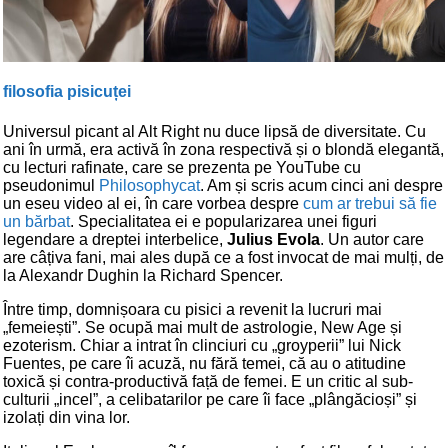
filosofia pisicuței
Universul picant al Alt Right nu duce lipsă de diversitate. Cu
ani în urmă, era activă în zona respectivă și o blondă elegantă,
cu lecturi rafinate, care se prezenta pe YouTube cu
pseudonimul
Philosophycat
. Am și scris acum cinci ani despre
un eseu video al ei, în care vorbea despre
cum ar trebui să fie
un bărbat
. Specialitatea ei e popularizarea unei figuri
legendare a dreptei interbelice,
Julius Evola
. Un autor care
are câțiva fani, mai ales după ce a fost invocat de mai mulți, de
la Alexandr Dughin la Richard Spencer.
Între timp, domnișoara cu pisici a revenit la lucruri mai
„femeiești”. Se ocupă mai mult de astrologie, New Age și
ezoterism. Chiar a intrat în clinciuri cu „groyperii” lui Nick
Fuentes, pe care îi acuză, nu fără temei, că au o atitudine
toxică și contra-productivă față de femei. E un critic al sub-
culturii „incel”, a celibatarilor pe care îi face „plângăcioși” și
izolați din vina lor.