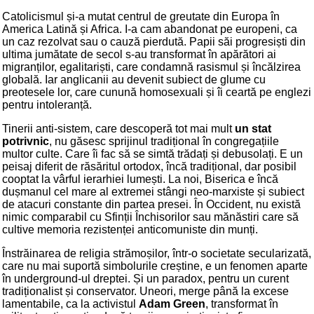
Catolicismul și-a mutat centrul de greutate din Europa în
America Latină și Africa. I-a cam abandonat pe europeni, ca
un caz rezolvat sau o cauză pierdută. Papii săi progresiști din
ultima jumătate de secol s-au transformat în apărători ai
migranților, egalitariști, care condamnă rasismul și încălzirea
globală. Iar anglicanii au devenit subiect de glume cu
preotesele lor, care cunună homosexuali și îi ceartă pe englezi
pentru intoleranță.
Tinerii anti-sistem, care descoperă tot mai mult
un stat
potrivnic
, nu găsesc sprijinul tradițional în congregațiile
multor culte. Care îi fac să se simtă trădați și debusolați. E un
peisaj diferit de răsăritul ortodox, încă tradițional, dar posibil
cooptat la vârful ierarhiei lumești. La noi, Biserica e încă
dușmanul cel mare al extremei stângi neo-marxiste și subiect
de atacuri constante din partea presei. În Occident, nu există
nimic comparabil cu Sfinții Închisorilor sau mănăstiri care să
cultive memoria rezistenței anticomuniste din munți.
Înstrăinarea de religia strămoșilor, într-o societate secularizată,
care nu mai suportă simbolurile creștine, e un fenomen aparte
în underground-ul dreptei. Și un paradox, pentru un curent
tradiționalist și conservator. Uneori, merge până la excese
lamentabile, ca la activistul
Adam Green
, transformat în