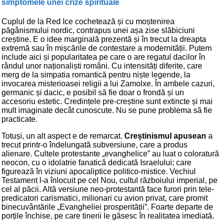
simptomele unei crize spirituale
Cuplul de la Red Ice cochetează și cu moștenirea
păgânismului nordic, contrapus unei așa zise slăbiciuni
creștine. E o idee marginală prezentă și în trecut la dreapta
extremă sau în mișcările de contestare a modernității. Putem
include aici și popularitatea pe care o are regatul dacilor în
rândul unor naționaliști români. Cu intensități diferite, care
merg de la simpatia romantică pentru niște legende, la
invocarea misterioasei religii a lui Zamolxe. În ambele cazuri,
germanic și dacic, e posibil să fie doar o frondă și un
accesoriu estetic. Credințele pre-creștine sunt extincte și mai
mult imaginate decât cunoscute. Nu se pune problema să fie
practicate.
Totuși, un alt aspect e de remarcat.
Creștinismul apusean
a
trecut printr-o îndelungată subversiune, care a produs
alienare. Cultele protestante „evanghelice” au luat o coloratură
neocon, cu o idolatrie fanatică dedicată Israelului; care
figurează în viziuni apocaliptice politico-mistice. Vechiul
Testament l-a înlocuit pe cel Nou, cultul războiului imperial, pe
cel al păcii. Altă versiune neo-protestantă face furori prin tele-
predicatori carismatici, milionari cu avion privat, care promit
binecuvântările „Evangheliei prosperității”. Foarte departe de
porțile închise, pe care tinerii le găsesc în realitatea imediată.