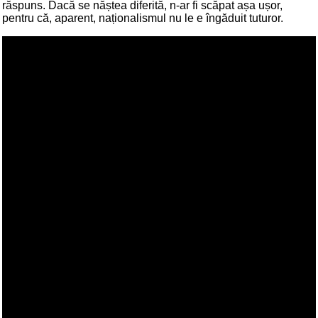
răspuns. Dacă se năștea diferită, n-ar fi scăpat așa ușor,
pentru că, aparent, naționalismul nu le e îngăduit tuturor.