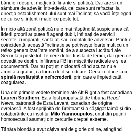
bănuieli despre: medicină, finanțe și politică. Dar are și un
sâmbure de adevăr. Într-adevăr, cei care sunt refractari la
direcția establishment-ului sunt mai înclinați să vadă înțelegeri
de culise și intenții malefice peste tot.
În nicio altă zonă politică nu e mai răspândită suspiciunea că
liderii proprii ar putea fi agenți dubli, infiltrați de servicii
secrete, cumpărați, șantajați sau cooptați de adversari. Printr-o
coincidență, această înclinație se potrivește foarte mult cu un
reflex generalizat între români, de a suspecta lucrături ale
Securității peste tot. Temere deloc lipsită de temei, dar greu de
dovedit pe deplin. Infiltrarea FBI în mișcările radicale e și ea
documentată. Dar nu poți ști niciodată când acuza nu e
aruncată gratuit, ca formă de discreditare. Ceea ce duce la
o
spirală nesfârșită a neîncrederii
, prin care e împiedicată
coagularea.
Una din primele vedete feminine ale Alt-Right a fost canadiana
Lauren Southern
. Ea a fost propulsată de tribuna
Rebel
News
, patronată de Ezra Levant, canadian de origine
evreiască. A fost sprijinită de Breitbart și a câștigat faimă și din
colaborările cu insolitul
Milo Yiannoupulos
, unul din puținii
homosexuali asumați din cercurile dreptei extreme.
Tânăra blondă a avut câțiva ani de glorie online, atingând