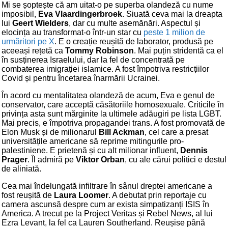
Mi se șoptește că am uitat-o pe superba olandeză cu nume
imposibil,
Eva Vlaardingerbroek
. Siuată ceva mai la dreapta
lui
Geert Wielders
, dar cu multe asemănări. Aspectul și
elocința au transformat-o într-un star cu
peste 1 milion de
urmăritori pe X
. E o creație reușită de laborator, produsă pe
aceeași rețetă ca
Tommy Robinson
. Mai puțin stridentă ca el
în susținerea Israelului, dar la fel de concentrată pe
combaterea imigrației islamice. A fost împotriva restricțiilor
Covid și pentru încetarea înarmării Ucrainei.
În acord cu mentalitatea olandeză de acum, Eva e genul de
conservator, care acceptă căsătoriile homosexuale. Criticile în
privința asta sunt mărginite la ultimele adăugiri pe lista LGBT.
Mai precis, e împotriva propagandei trans. A fost promovată de
Elon Musk și de milionarul
Bill Ackman
, cel care a presat
universitățile americane să reprime mitingurile pro-
palestiniene. E prietenă și cu alt milionar influent,
Dennis
Prager
. Îl admiră pe
Viktor Orban
, cu ale cărui politici e destul
de aliniată.
Cea mai îndelungată infiltrare în sânul dreptei americane a
fost reușită de
Laura Loomer
. A debutat prin reportaje cu
camera ascunsă despre cum ar exista simpatizanți ISIS în
America. A trecut pe la Project Veritas și Rebel News, al lui
Ezra Levant, la fel ca Lauren Southerland. Reușise până