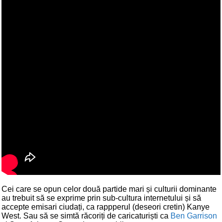
Cei care se opun celor două partide mari și culturii dominante
au trebuit să se exprime prin sub-cultura internetului și să
accepte emisari ciudați, ca rappperul (deseori cretin) Kanye
West. Sau să se simtă răcoriți de caricaturiști ca
Ben Garrison