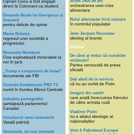
Acum 2400 de ani
Ciprian Ciucu a fost angajat
orchestrarea unei crize
direct la Cotroceni ca student
alimentare
Dosarele făcute lui Georgescu și
Rolul alternanței frică relaxare
Șoșoacă
în controlul populației
pentru delicte de opinie
Jean Jacques Rousseau
Marea Britanie
ideolog al tiraniei
regresul unei societăți a
progresului
Război
Resursele României
De când ar trebui să numărăm
Cine exploatează mineralele la
victimele?
noi în țară
Partea cenzurată de presa
oficială
„Trump e compromis de Israel”
documente ale FBI
Dați afară de la serviciu
că nu au vorbit de Putin
Ginerele fondatorului PRO TV
numit în fruntea Băncii Centrale
Imagini din satelit
care arată încercuirea Kievului
Industria pornografiei
de către armata rusă
șantajează parlamentul
Canadei
Vladimir Putin
nu e aliatul ideologic al
Simulacrul semi-suveranist
naționaliștilor
Vasalii patrioți
Vom fi Pakistanul Europei
Venezuela, un nou moment