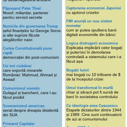
Capturarea economiei Japoniei
Păpușarul Peter Thiel
cu ajutorul crizelor
filosof, miliardar, partener
pentru servicii secrete
FMI anunță un nou sistem
monetar
Numirile din guvernarea Trump
cum ar putea spulbera banii
șeful finanțelor lui George Soros
digitali economiile din bănci
și alte suprize făcute
alegătorilor naivi
Logica distrugerii economice
Explicația implicării celor bogați
Curtea Constituțională pune
și puternici în demolarea
capăt
controlată a sistemului care i-a
democrației din post-comunism
făcut așa
Cei trei ciobănei
Bogații lumii
care exportă mioarele
mai bogați cu 10 trilioane de $
României: Mahmud, Ahmad și
de la începutul crizei
Aswad
Omul transformat în marfă
Comunismul sovietic
chiar și săracii pot fi sursă de
Gulagul și bancherii, care l-au
bani în societatea controlului
făcut posibil
Ce ideologie avea Ceaușescu
Suveranismul american
Etapele dictaturilor dintre 1944
serial despre dreapta disidentă
și 1989. Cine sunt continuatorii
din SUA
de azi ai comunismului
Primarul Capitalei