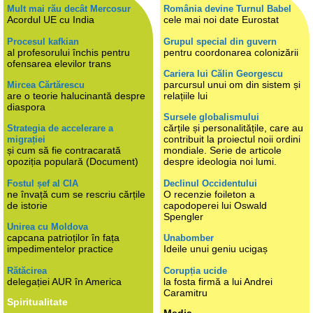
Mult mai rău decât Mercosur
România devine Turnul Babel
Acordul UE cu India
cele mai noi date Eurostat
Procesul kafkian
Grupul special din guvern
al profesorului închis pentru
pentru coordonarea colonizării
ofensarea elevilor trans
Cariera lui Călin Georgescu
parcursul unui om din sistem și
Mircea Cărtărescu
are o teorie halucinantă despre
relațiile lui
diaspora
Sursele globalismului
cărțile și personalitățile, care au
Strategia de accelerare a
contribuit la proiectul noii ordini
migrației
și cum să fie contracarată
mondiale. Serie de articole
opoziția populară (Document)
despre ideologia noi lumi.
Fostul șef al CIA
Declinul Occidentului
ne învață cum se rescriu cărțile
O recenzie foileton a
de istorie
capodoperei lui Oswald
Spengler
Unirea cu Moldova
capcana patrioților în fața
Unabomber
impedimentelor practice
Ideile unui geniu ucigaș
Rătăcirea
Corupția ucide
delegației AUR în America
la fosta firmă a lui Andrei
Caramitru
Spiritualitate
Media