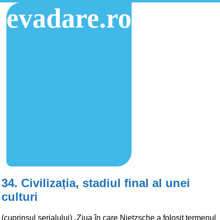
evadare.ro
34. Civilizația, stadiul final al unei
culturi
(cuprinsul serialului) „Ziua în care Nietzsche a folosit termenul