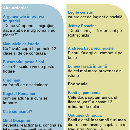
Alte articole:
Legile cenzurii
Argumentele împotriva
ca proiect de inginerie socială
imigrației
„De ce vă opuneți imigrației,
Jeffrey Epstein:
dacă atât de mulți români au
„După cum știi, îi reprezint pe
plecat?”
Rothschilds
Manualele de istorie
Andreea Esca recunoaște
Ce învață copiii în primele 12
Planul Kalergi cu zâmbetul pe
clase și de ce contează
buze
Bucureștiul peste 5 ani
Lumea lăsată în urmă
1 din 4 locuitori vin de peste
de cel mai mare proxenet din
hotare
istorie
Chiolhanul
Economie
ca formă de discriminare
Banii și pandemia
Bugetul României
Cele două săptămâni când
cum se adună și cum se
fiecare „caz” a costat 12
împarte
milioane de dolari
Ce e sionismul?
Opțiunea Omarova
Banii digitali înseamnă fuziunea
Mitul Diasporei
dintre comunism și capitalism în
devenită reacționară, contină să
Registrul Poporului
își dezamăgească artizanii