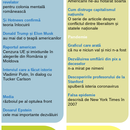
Americanii ne-au hotărât soarta
revelator
pentru colonia mentală
Cum distruge capitalismul
românească
națiunile
O serie de articole despre
Și Hotnews confirmă
conflictul dintre liberalism și
teoria înlocuirii
statele naționale
Donald Trump și Elon Musk
Pandemie
au mai dat o țeapă americanilor
Graficul care arată
Raportul american
că nu e niciun val și nici n-a fost
Cenzura UE și imixtiunile în
alegerile din România și
Dezvăluirea umflării din pix a
Moldova
deceselor
n-a mirat pe nimeni
Interviul care a făcut istorie
Vladimir Putin, în dialog cu
Descoperirile profesorului de la
Tucker Carlson
Stanford
spulberă isteria coronavirus
Falsa epidemie
Media
descrisă de New York Times în
războiul pe al optulea front
2007
Dosarul Epstein
cele mai importante dezvăluiri