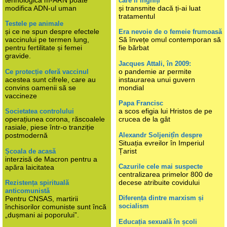
tehnologica m-ARN poate
care îl înghiți
modifica ADN-ul uman
și transmite dacă ți-ai luat
tratamentul
Testele pe animale
și ce ne spun despre efectele
Era nevoie de o femeie frumoasă
vaccinului pe termen lung,
Să învețe omul contemporan să
pentru fertilitate și femei
fie bărbat
gravide.
Jacques Attali, în 2009:
o pandemie ar permite
Ce protecție oferă vaccinul
acestea sunt cifrele, care au
instaurarea unui guvern
convins oamenii să se
mondial
vaccineze
Papa Francisc
a scos efigia lui Hristos de pe
Societatea controlului
operațiunea corona, răscoalele
crucea de la gât
rasiale, piese într-o tranziție
Alexandr Soljenițîn despre
postmodernă
Situația evreilor în Imperiul
Țarist
Școala de acasă
interzisă de Macron pentru a
Cazurile cele mai suspecte
apăra laicitatea
centralizarea primelor 800 de
decese atribuite covidului
Rezistența spirituală
anticomunistă
Diferența dintre marxism și
Pentru CNSAS, martirii
socialism
închisorilor comuniste sunt încă
„dușmani ai poporului”.
Educația sexuală în școli