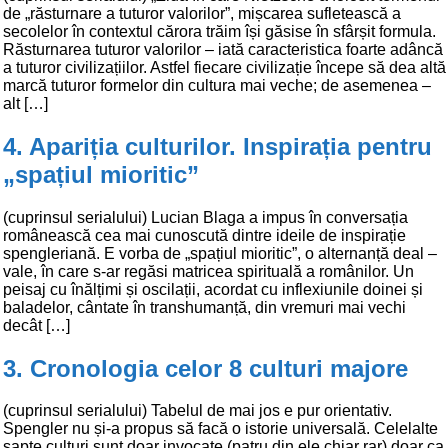
de „răsturnare a tuturor valorilor”, mișcarea sufletească a
secolelor în contextul cărora trăim își găsise în sfârșit formula.
Răsturnarea tuturor valorilor – iată caracteristica foarte adâncă
a tuturor civilizațiilor. Astfel fiecare civilizație începe să dea altă
marcă tuturor formelor din cultura mai veche; de asemenea –
alt […]
4. Apariția culturilor. Inspirația pentru
„spațiul mioritic”
(cuprinsul serialului) Lucian Blaga a impus în conversația
românească cea mai cunoscută dintre ideile de inspirație
spengleriană. E vorba de „spațiul mioritic”, o alternanță deal –
vale, în care s-ar regăsi matricea spirituală a românilor. Un
peisaj cu înălțimi și oscilații, acordat cu inflexiunile doinei și
baladelor, cântate în transhumanță, din vremuri mai vechi
decât […]
3. Cronologia celor 8 culturi majore
(cuprinsul serialului) Tabelul de mai jos e pur orientativ.
Spengler nu și-a propus să facă o istorie universală. Celelalte
șapte culturi sunt doar invocate (patru din ele chiar rar) doar ca