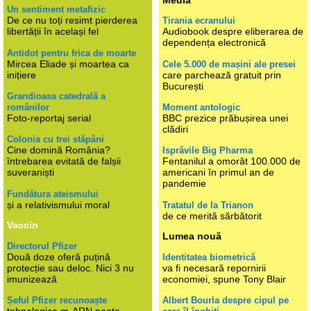
Un sentiment metafizic
De ce nu toți resimt pierderea
Tirania ecranului
libertății în același fel
Audiobook despre eliberarea de
dependența electronică
Antidot pentru frica de moarte
Mircea Eliade și moartea ca
Cele 5.000 de mașini ale presei
inițiere
care parchează gratuit prin
București
Grandioasa catedrală a
românilor
Moment antologic
Foto-reportaj serial
BBC prezice prăbușirea unei
clădiri
Colonia cu trei stăpâni
Cine domină România?
Isprăvile Big Pharma
întrebarea evitată de falșii
Fentanilul a omorât 100.000 de
suveraniști
americani în primul an de
pandemie
Fundătura ateismului
și a relativismului moral
Tratatul de la Trianon
de ce merită sărbătorit
Vaccin
Lumea nouă
Directorul Pfizer
Două doze oferă puțină
Identitatea biometrică
protecție sau deloc. Nici 3 nu
va fi necesară repornirii
imunizează
economiei, spune Tony Blair
Șeful Pfizer recunoaște
Albert Bourla despre cipul pe