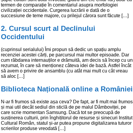
termen de comparație în comentariul asupra morfologiei
civilizației occidentale. Curgerea lucrării e dată de o
succesiune de teme majore, cu prilejul cărora sunt făcute […]
2. Cursul scurt al Declinului
Occidentului
(cuprinsul serialului) Îmi propun să dedic un spațiu amplu
recenziei acestei cărți, pe parcursul mai multor episoade. Dar
cum răbdarea internauților e drămuită, am decis să încep cu un
rezumat, în care să menționez câteva idei de bază. Astfel încât
să avem o privire de ansamblu (cu atât mai mult cu cât vreau
să aloc […]
Biblioteca Națională online a României
N-ar fi frumos să existe așa ceva? De fapt, ar fi mult mai frumos
și mai util decât sediul din sticlă de pe malul Dâmboviței, pe
care scrie momentan Samsung. Dacă tot se preocupă de
susținerea culturii, prin înghițitorul de resurse și sinecuri Institut
Cultural Român, statul și-ar putea propune digitalizarea tuturor
scrierilor produse vreodată […]