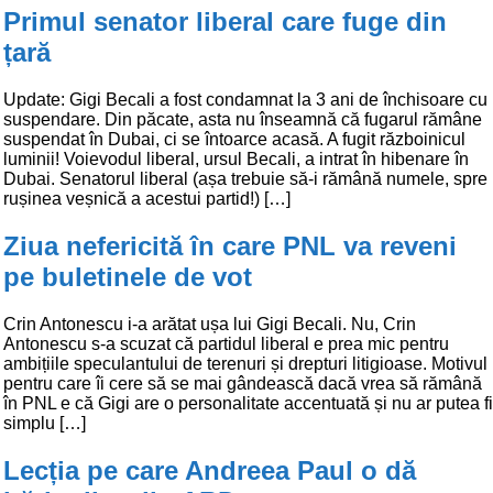
Primul senator liberal care fuge din
țară
Update: Gigi Becali a fost condamnat la 3 ani de închisoare cu
suspendare. Din păcate, asta nu înseamnă că fugarul rămâne
suspendat în Dubai, ci se întoarce acasă. A fugit războinicul
luminii! Voievodul liberal, ursul Becali, a intrat în hibenare în
Dubai. Senatorul liberal (așa trebuie să-i rămână numele, spre
rușinea veșnică a acestui partid!) […]
Ziua nefericită în care PNL va reveni
pe buletinele de vot
Crin Antonescu i-a arătat ușa lui Gigi Becali. Nu, Crin
Antonescu s-a scuzat că partidul liberal e prea mic pentru
ambițiile speculantului de terenuri și drepturi litigioase. Motivul
pentru care îi cere să se mai gândească dacă vrea să rămână
în PNL e că Gigi are o personalitate accentuată și nu ar putea fi
simplu […]
Lecția pe care Andreea Paul o dă