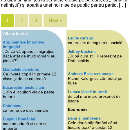
neliniștit”) și apariția unei noi nișe de public pentru partid. […]
1
2
3
Next »
Alte articole:
Legile cenzurii
Argumentele împotriva
ca proiect de inginerie socială
imigrației
„De ce vă opuneți imigrației,
Jeffrey Epstein:
dacă atât de mulți români au
„După cum știi, îi reprezint pe
plecat?”
Rothschilds
Manualele de istorie
Andreea Esca recunoaște
Ce învață copiii în primele 12
Planul Kalergi cu zâmbetul pe
clase și de ce contează
buze
Bucureștiul peste 5 ani
Lumea lăsată în urmă
1 din 4 locuitori vin de peste
de cel mai mare proxenet din
hotare
istorie
Chiolhanul
Economie
ca formă de discriminare
Banii și pandemia
Bugetul României
Cele două săptămâni când
cum se adună și cum se
fiecare „caz” a costat 12
împarte