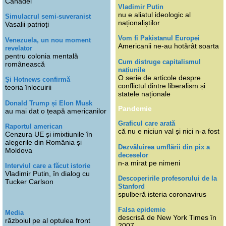
Canadei
Vladimir Putin
nu e aliatul ideologic al
Simulacrul semi-suveranist
naționaliștilor
Vasalii patrioți
Vom fi Pakistanul Europei
Venezuela, un nou moment
Americanii ne-au hotărât soarta
revelator
pentru colonia mentală
Cum distruge capitalismul
românească
națiunile
O serie de articole despre
Și Hotnews confirmă
conflictul dintre liberalism și
teoria înlocuirii
statele naționale
Donald Trump și Elon Musk
Pandemie
au mai dat o țeapă americanilor
Graficul care arată
Raportul american
că nu e niciun val și nici n-a fost
Cenzura UE și imixtiunile în
alegerile din România și
Dezvăluirea umflării din pix a
Moldova
deceselor
n-a mirat pe nimeni
Interviul care a făcut istorie
Vladimir Putin, în dialog cu
Descoperirile profesorului de la
Tucker Carlson
Stanford
spulberă isteria coronavirus
Falsa epidemie
Media
descrisă de New York Times în
războiul pe al optulea front
2007