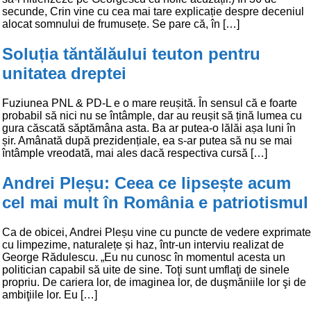
secunde, Crin vine cu cea mai tare explicație despre deceniul
alocat somnului de frumusețe. Se pare că, în […]
Soluția tăntălăului teuton pentru
unitatea dreptei
Fuziunea PNL & PD-L e o mare reușită. În sensul că e foarte
probabil să nici nu se întâmple, dar au reușit să țină lumea cu
gura căscată săptămâna asta. Ba ar putea-o lălăi așa luni în
șir. Amânată după prezidențiale, ea s-ar putea să nu se mai
întâmple vreodată, mai ales dacă respectiva cursă […]
Andrei Pleșu: Ceea ce lipsește acum
cel mai mult în România e patriotismul
Ca de obicei, Andrei Pleșu vine cu puncte de vedere exprimate
cu limpezime, naturalețe și haz, într-un interviu realizat de
George Rădulescu. „Eu nu cunosc în momentul acesta un
politician capabil să uite de sine. Toţi sunt umflaţi de sinele
propriu. De cariera lor, de imaginea lor, de duşmăniile lor şi de
ambiţiile lor. Eu […]