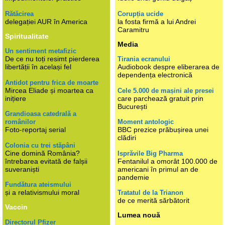
Rătăcirea
Corupția ucide
delegației AUR în America
la fosta firmă a lui Andrei
Caramitru
Spiritualitate
Media
Un sentiment metafizic
De ce nu toți resimt pierderea
Tirania ecranului
libertății în același fel
Audiobook despre eliberarea de
dependența electronică
Antidot pentru frica de moarte
Mircea Eliade și moartea ca
Cele 5.000 de mașini ale presei
inițiere
care parchează gratuit prin
București
Grandioasa catedrală a
românilor
Moment antologic
Foto-reportaj serial
BBC prezice prăbușirea unei
clădiri
Colonia cu trei stăpâni
Cine domină România?
Isprăvile Big Pharma
întrebarea evitată de falșii
Fentanilul a omorât 100.000 de
suveraniști
americani în primul an de
pandemie
Fundătura ateismului
și a relativismului moral
Tratatul de la Trianon
de ce merită sărbătorit
Vaccin
Lumea nouă
Directorul Pfizer