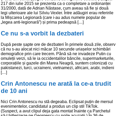
217 din iulie 2015 se prezenta ca o completare a ordonanței
31/2000, dată de Adrian Năstase, cum aveau să fie și două
legi ulterioare ale lui Silviu Vexler. Între adăugiri erau referirile
la Mișcarea Legionară (care i-au adus numele popular de
„legea anti-legionară”) și prima pedeapsă […]
Ce nu s-a vorbit la dezbateri
După peste șapte ore de dezbateri în primele două zile, observ
că nu s-au alocat nici măcar 10 secunde uriașelor schimbări
demografice prin care trecem. Până să ne invadeze Putin cu
omuleții verzi, să le ia occidentalilor băncile, supermarketurile,
corporațiile și gazele din Marea Neagră, suntem colonizați cu
pakistanezi, turci, ucraineni, vietnamezi, africani, arabi, indieni
[…]
Crin Antonescu ne arată la ce-a trudit
de 10 ani
Nici Crin Antonescu nu stă degeaba. Eclipsat puțin de mersul
evenimentelor, candidatul a produs un clip stil TikTok.
(Suspect, a avut clipul deja gata montat înainte ca Parchetul
să-l hitlerizeze pe Georgescu cu noile acuzații.) În 36 de