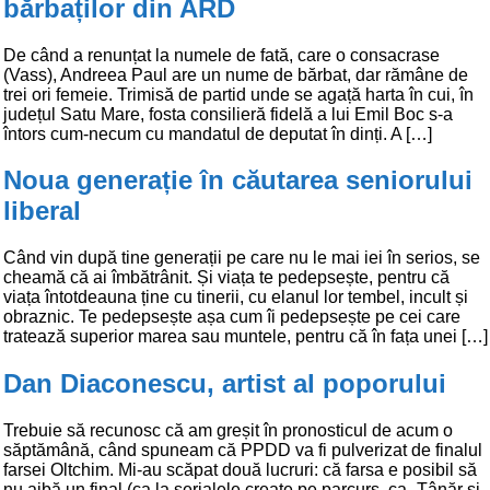
bărbaților din ARD
De când a renunțat la numele de fată, care o consacrase
(Vass), Andreea Paul are un nume de bărbat, dar rămâne de
trei ori femeie. Trimisă de partid unde se agață harta în cui, în
județul Satu Mare, fosta consilieră fidelă a lui Emil Boc s-a
întors cum-necum cu mandatul de deputat în dinți. A […]
Noua generație în căutarea seniorului
liberal
Când vin după tine generații pe care nu le mai iei în serios, se
cheamă că ai îmbătrânit. Și viața te pedepsește, pentru că
viața întotdeauna ține cu tinerii, cu elanul lor tembel, incult și
obraznic. Te pedepsește așa cum îi pedepsește pe cei care
tratează superior marea sau muntele, pentru că în fața unei […]
Dan Diaconescu, artist al poporului
Trebuie să recunosc că am greșit în pronosticul de acum o
săptămână, când spuneam că PPDD va fi pulverizat de finalul
farsei Oltchim. Mi-au scăpat două lucruri: că farsa e posibil să
nu aibă un final (ca la serialele create pe parcurs, ca „Tânăr și