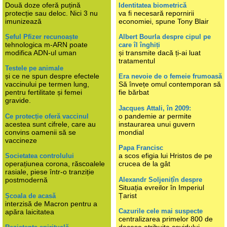
Două doze oferă puțină
Identitatea biometrică
protecție sau deloc. Nici 3 nu
va fi necesară repornirii
imunizează
economiei, spune Tony Blair
Șeful Pfizer recunoaște
Albert Bourla despre cipul pe
tehnologica m-ARN poate
care îl înghiți
modifica ADN-ul uman
și transmite dacă ți-ai luat
tratamentul
Testele pe animale
și ce ne spun despre efectele
Era nevoie de o femeie frumoasă
vaccinului pe termen lung,
Să învețe omul contemporan să
pentru fertilitate și femei
fie bărbat
gravide.
Jacques Attali, în 2009:
o pandemie ar permite
Ce protecție oferă vaccinul
acestea sunt cifrele, care au
instaurarea unui guvern
convins oamenii să se
mondial
vaccineze
Papa Francisc
a scos efigia lui Hristos de pe
Societatea controlului
operațiunea corona, răscoalele
crucea de la gât
rasiale, piese într-o tranziție
Alexandr Soljenițîn despre
postmodernă
Situația evreilor în Imperiul
Țarist
Școala de acasă
interzisă de Macron pentru a
Cazurile cele mai suspecte
apăra laicitatea
centralizarea primelor 800 de