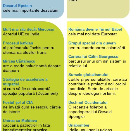
Dosarul Epstein
cele mai importante dezvăluiri
Mult mai rău decât Mercosur
România devine Turnul Babel
Acordul UE cu India
cele mai noi date Eurostat
Procesul kafkian
Grupul special din guvern
al profesorului închis pentru
pentru coordonarea colonizării
ofensarea elevilor trans
Cariera lui Călin Georgescu
parcursul unui om din sistem și
Mircea Cărtărescu
are o teorie halucinantă despre
relațiile lui
diaspora
Sursele globalismului
cărțile și personalitățile, care au
Strategia de accelerare a
contribuit la proiectul noii ordini
migrației
și cum să fie contracarată
mondiale. Serie de articole
opoziția populară (Document)
despre ideologia noi lumi.
Fostul șef al CIA
Declinul Occidentului
ne învață cum se rescriu cărțile
O recenzie foileton a
de istorie
capodoperei lui Oswald
Spengler
Unirea cu Moldova
capcana patrioților în fața
Unabomber
impedimentelor practice
Ideile unui geniu ucigaș