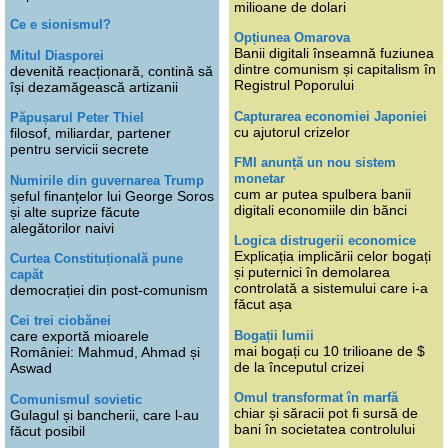
milioane de dolari
Ce e sionismul?
Opțiunea Omarova
Banii digitali înseamnă fuziunea
Mitul Diasporei
dintre comunism și capitalism în
devenită reacționară, contină să
Registrul Poporului
își dezamăgească artizanii
Capturarea economiei Japoniei
Păpușarul Peter Thiel
cu ajutorul crizelor
filosof, miliardar, partener
pentru servicii secrete
FMI anunță un nou sistem
monetar
Numirile din guvernarea Trump
cum ar putea spulbera banii
șeful finanțelor lui George Soros
digitali economiile din bănci
și alte suprize făcute
alegătorilor naivi
Logica distrugerii economice
Explicația implicării celor bogați
Curtea Constituțională pune
și puternici în demolarea
capăt
controlată a sistemului care i-a
democrației din post-comunism
făcut așa
Cei trei ciobănei
Bogații lumii
care exportă mioarele
mai bogați cu 10 trilioane de $
României: Mahmud, Ahmad și
de la începutul crizei
Aswad
Omul transformat în marfă
Comunismul sovietic
chiar și săracii pot fi sursă de
Gulagul și bancherii, care l-au
bani în societatea controlului
făcut posibil