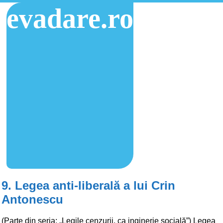
evadare.ro
9. Legea anti-liberală a lui Crin
Antonescu
(Parte din seria: „Legile cenzurii, ca inginerie socială”) Legea