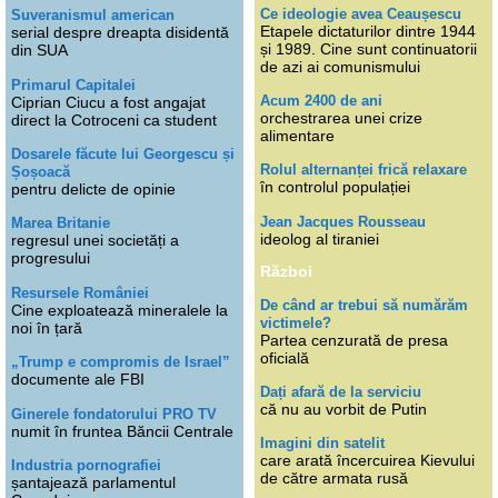
Ce ideologie avea Ceaușescu
Suveranismul american
Etapele dictaturilor dintre 1944
serial despre dreapta disidentă
și 1989. Cine sunt continuatorii
din SUA
de azi ai comunismului
Primarul Capitalei
Acum 2400 de ani
Ciprian Ciucu a fost angajat
orchestrarea unei crize
direct la Cotroceni ca student
alimentare
Dosarele făcute lui Georgescu și
Rolul alternanței frică relaxare
Șoșoacă
în controlul populației
pentru delicte de opinie
Jean Jacques Rousseau
Marea Britanie
ideolog al tiraniei
regresul unei societăți a
progresului
Război
Resursele României
De când ar trebui să numărăm
Cine exploatează mineralele la
victimele?
noi în țară
Partea cenzurată de presa
oficială
„Trump e compromis de Israel”
documente ale FBI
Dați afară de la serviciu
că nu au vorbit de Putin
Ginerele fondatorului PRO TV
numit în fruntea Băncii Centrale
Imagini din satelit
care arată încercuirea Kievului
Industria pornografiei
de către armata rusă
șantajează parlamentul