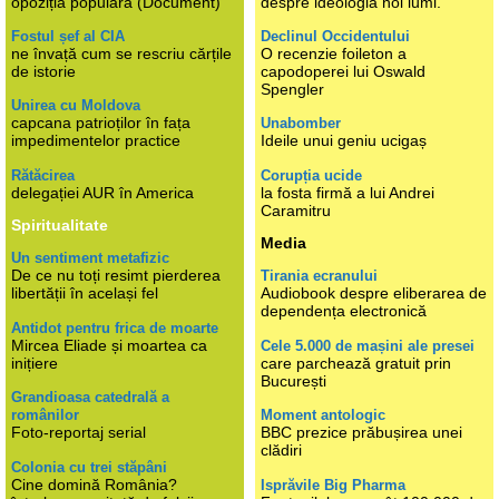
opoziția populară (Document)
despre ideologia noi lumi.
Fostul șef al CIA
Declinul Occidentului
ne învață cum se rescriu cărțile
O recenzie foileton a
de istorie
capodoperei lui Oswald
Spengler
Unirea cu Moldova
capcana patrioților în fața
Unabomber
impedimentelor practice
Ideile unui geniu ucigaș
Rătăcirea
Corupția ucide
delegației AUR în America
la fosta firmă a lui Andrei
Caramitru
Spiritualitate
Media
Un sentiment metafizic
De ce nu toți resimt pierderea
Tirania ecranului
libertății în același fel
Audiobook despre eliberarea de
dependența electronică
Antidot pentru frica de moarte
Mircea Eliade și moartea ca
Cele 5.000 de mașini ale presei
inițiere
care parchează gratuit prin
București
Grandioasa catedrală a
românilor
Moment antologic
Foto-reportaj serial
BBC prezice prăbușirea unei
clădiri
Colonia cu trei stăpâni
Cine domină România?
Isprăvile Big Pharma