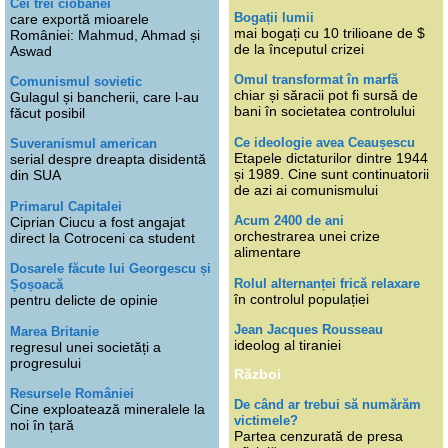
Cei trei ciobănei
Bogații lumii
care exportă mioarele
mai bogați cu 10 trilioane de $
României: Mahmud, Ahmad și
de la începutul crizei
Aswad
Omul transformat în marfă
Comunismul sovietic
chiar și săracii pot fi sursă de
Gulagul și bancherii, care l-au
bani în societatea controlului
făcut posibil
Ce ideologie avea Ceaușescu
Suveranismul american
Etapele dictaturilor dintre 1944
serial despre dreapta disidentă
și 1989. Cine sunt continuatorii
din SUA
de azi ai comunismului
Primarul Capitalei
Acum 2400 de ani
Ciprian Ciucu a fost angajat
orchestrarea unei crize
direct la Cotroceni ca student
alimentare
Dosarele făcute lui Georgescu și
Rolul alternanței frică relaxare
Șoșoacă
în controlul populației
pentru delicte de opinie
Jean Jacques Rousseau
Marea Britanie
ideolog al tiraniei
regresul unei societăți a
progresului
Război
Resursele României
De când ar trebui să numărăm
Cine exploatează mineralele la
victimele?
noi în țară
Partea cenzurată de presa