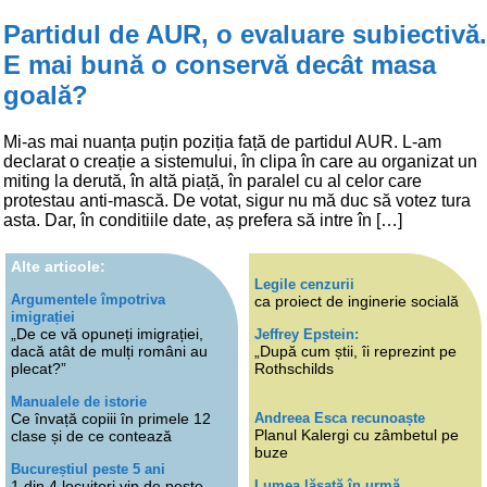
Partidul de AUR, o evaluare subiectivă.
E mai bună o conservă decât masa
goală?
Mi-as mai nuanța puțin poziția față de partidul AUR. L-am
declarat o creație a sistemului, în clipa în care au organizat un
miting la derută, în altă piață, în paralel cu al celor care
protestau anti-mască. De votat, sigur nu mă duc să votez tura
asta. Dar, în conditiile date, aș prefera să intre în […]
Alte articole:
Legile cenzurii
Argumentele împotriva
ca proiect de inginerie socială
imigrației
„De ce vă opuneți imigrației,
Jeffrey Epstein:
dacă atât de mulți români au
„După cum știi, îi reprezint pe
plecat?”
Rothschilds
Manualele de istorie
Andreea Esca recunoaște
Ce învață copiii în primele 12
Planul Kalergi cu zâmbetul pe
clase și de ce contează
buze
Bucureștiul peste 5 ani
Lumea lăsată în urmă
1 din 4 locuitori vin de peste