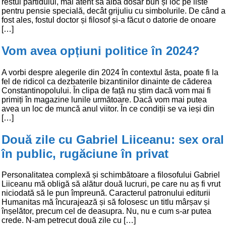
restul partidului, mai atent să aibă dosar bun și loc pe liste
pentru pensie specială, decât grijuliu cu simbolurile. De când a
fost ales, fostul doctor și filosof și-a făcut o datorie de onoare
[…]
Vom avea opțiuni politice în 2024?
A vorbi despre alegerile din 2024 în contextul ăsta, poate fi la
fel de ridicol ca dezbaterile bizantinilor dinainte de căderea
Constantinopolului. În clipa de față nu știm dacă vom mai fi
primiți în magazine lunile următoare. Dacă vom mai putea
avea un loc de muncă anul viitor. În ce condiții se va ieși din
[…]
Două zile cu Gabriel Liiceanu: sex oral
în public, rugăciune în privat
Personalitatea complexă și schimbătoare a filosofului Gabriel
Liiceanu mă obligă să alătur două lucruri, pe care nu aș fi vrut
niciodată să le pun împreună. Caracterul patronului editurii
Humanitas mă încurajează și să folosesc un titlu mârșav și
înșelător, precum cel de deasupra. Nu, nu e cum s-ar putea
crede. N-am petrecut două zile cu […]