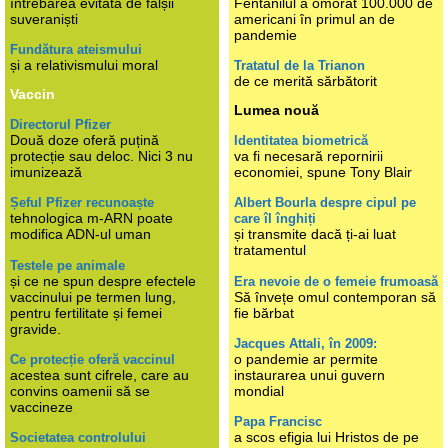
întrebarea evitată de falșii
Fentanilul a omorât 100.000 de
suveraniști
americani în primul an de
pandemie
Fundătura ateismului
și a relativismului moral
Tratatul de la Trianon
de ce merită sărbătorit
Vaccin
Lumea nouă
Directorul Pfizer
Două doze oferă puțină
Identitatea biometrică
protecție sau deloc. Nici 3 nu
va fi necesară repornirii
imunizează
economiei, spune Tony Blair
Șeful Pfizer recunoaște
Albert Bourla despre cipul pe
tehnologica m-ARN poate
care îl înghiți
modifica ADN-ul uman
și transmite dacă ți-ai luat
tratamentul
Testele pe animale
și ce ne spun despre efectele
Era nevoie de o femeie frumoasă
vaccinului pe termen lung,
Să învețe omul contemporan să
pentru fertilitate și femei
fie bărbat
gravide.
Jacques Attali, în 2009:
o pandemie ar permite
Ce protecție oferă vaccinul
acestea sunt cifrele, care au
instaurarea unui guvern
convins oamenii să se
mondial
vaccineze
Papa Francisc
a scos efigia lui Hristos de pe
Societatea controlului