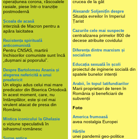
operațiunea corona, răscoalele
crucea de la gât
rasiale, piese într-o tranziție
Alexandr Soljenițîn despre
postmodernă
Situația evreilor în Imperiul
Țarist
Școala de acasă
interzisă de Macron pentru a
Cazurile cele mai suspecte
apăra laicitatea
centralizarea primelor 800 de
decese atribuite covidului
Rezistența spirituală
anticomunistă
Diferența dintre marxism și
Pentru CNSAS, martirii
socialism
închisorilor comuniste sunt încă
„dușmani ai poporului”.
Educația sexuală în școli
proiectul de inginerie socială din
Despre Bartolomeu Anania și
spatele bunelor intenții
alegerea nefericită a unui
preafericit
Arabii, în topul latifundiarilor
Un elogiu adus celui mai mare
Marii proprietari de teren în
predicator din Biserica Ortodoxă
România și beneficiarii de
în acest moment, care, nu
subvenții
întâmplător, este și cel mai
virulent atacat de presa din
Foto
România
America frumoasă
Mistica iconicului la Ghelasie
avea nostalgia Europei
o viziune speculativă în
isihasmul românesc
Hărțile
unei pandemii geo-politice
Surse antice