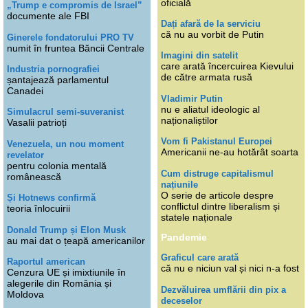
oficială
„Trump e compromis de Israel”
documente ale FBI
Dați afară de la serviciu
că nu au vorbit de Putin
Ginerele fondatorului PRO TV
numit în fruntea Băncii Centrale
Imagini din satelit
care arată încercuirea Kievului
Industria pornografiei
de către armata rusă
șantajează parlamentul
Canadei
Vladimir Putin
nu e aliatul ideologic al
Simulacrul semi-suveranist
naționaliștilor
Vasalii patrioți
Vom fi Pakistanul Europei
Venezuela, un nou moment
Americanii ne-au hotărât soarta
revelator
pentru colonia mentală
Cum distruge capitalismul
românească
națiunile
O serie de articole despre
Și Hotnews confirmă
conflictul dintre liberalism și
teoria înlocuirii
statele naționale
Donald Trump și Elon Musk
Pandemie
au mai dat o țeapă americanilor
Graficul care arată
Raportul american
că nu e niciun val și nici n-a fost
Cenzura UE și imixtiunile în
alegerile din România și
Dezvăluirea umflării din pix a
Moldova
deceselor