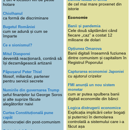
de cel mai mare proxenet din
hotare
istorie
Chiolhanul
Economie
ca formă de discriminare
Banii și pandemia
Bugetul României
Cele două săptămâni când
cum se adună și cum se
fiecare „caz” a costat 12
împarte
milioane de dolari
Ce e sionismul?
Opțiunea Omarova
Banii digitali înseamnă fuziunea
Mitul Diasporei
dintre comunism și capitalism în
devenită reacționară, contină să
Registrul Poporului
își dezamăgească artizanii
Capturarea economiei Japoniei
Păpușarul Peter Thiel
cu ajutorul crizelor
filosof, miliardar, partener
pentru servicii secrete
FMI anunță un nou sistem
monetar
Numirile din guvernarea Trump
cum ar putea spulbera banii
șeful finanțelor lui George Soros
digitali economiile din bănci
și alte suprize făcute
alegătorilor naivi
Logica distrugerii economice
Explicația implicării celor bogați
Curtea Constituțională pune
și puternici în demolarea
capăt
controlată a sistemului care i-a
democrației din post-comunism
făcut așa