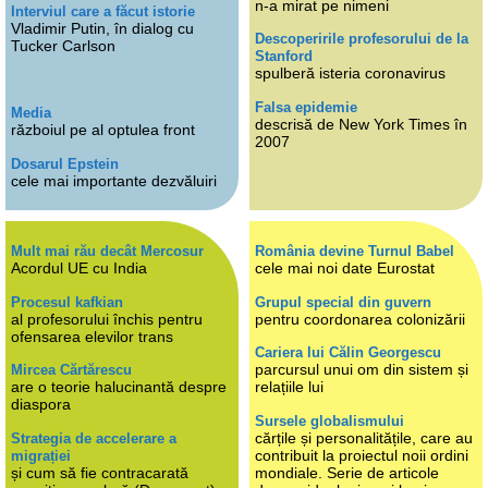
n-a mirat pe nimeni
Interviul care a făcut istorie
Vladimir Putin, în dialog cu
Descoperirile profesorului de la
Tucker Carlson
Stanford
spulberă isteria coronavirus
Falsa epidemie
Media
descrisă de New York Times în
războiul pe al optulea front
2007
Dosarul Epstein
cele mai importante dezvăluiri
Mult mai rău decât Mercosur
România devine Turnul Babel
Acordul UE cu India
cele mai noi date Eurostat
Procesul kafkian
Grupul special din guvern
al profesorului închis pentru
pentru coordonarea colonizării
ofensarea elevilor trans
Cariera lui Călin Georgescu
parcursul unui om din sistem și
Mircea Cărtărescu
are o teorie halucinantă despre
relațiile lui
diaspora
Sursele globalismului
cărțile și personalitățile, care au
Strategia de accelerare a
contribuit la proiectul noii ordini
migrației
și cum să fie contracarată
mondiale. Serie de articole