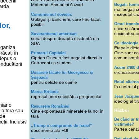
 decenii
Bogații lumi
Mahmud, Ahmad și Aswad
arda
mai bogați cu
începutul cri
Comunismul sovietic
Gulagul și bancherii, care l-au făcut
lor,
Omul transfo
posibil
chiar și săra
societatea co
Suveranismul american
serial despre dreapta disidentă din
Ce ideologi
SUA
organiza
Etapele dicta
răcați în
Cine sunt con
Primarul Capitalei
Ciprian Ciucu a fost angajat direct la
comunismul
 depus o
Cotroceni ca student
onducătorii
Acum 2400 d
orchestrarea
Dosarele făcute lui Georgescu și
Șoșoacă
Rolul alterna
pentru delicte de opinie
în controlul 
Marea Britanie
Jean Jacque
regresul unei societăți a progresului
ideolog al tir
hiar o
Resursele României
Război
 altora sau
Cine exploatează mineralele la noi în
țară
 de
De când ar 
ții. Inclusiv,
victimele?
„Trump e compromis de Israel”
Partea cenzu
documente ale FBI
Dați afară de