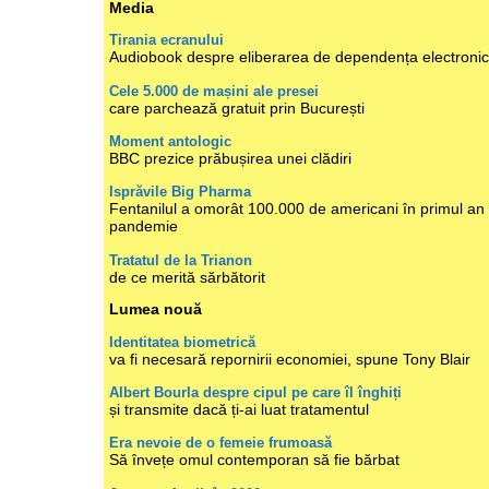
Media
Tirania ecranului
Audiobook despre eliberarea de dependența electroni
Cele 5.000 de mașini ale presei
care parchează gratuit prin București
Moment antologic
BBC prezice prăbușirea unei clădiri
Isprăvile Big Pharma
Fentanilul a omorât 100.000 de americani în primul an
pandemie
Tratatul de la Trianon
de ce merită sărbătorit
Lumea nouă
Identitatea biometrică
va fi necesară repornirii economiei, spune Tony Blair
Albert Bourla despre cipul pe care îl înghiți
și transmite dacă ți-ai luat tratamentul
Era nevoie de o femeie frumoasă
Să învețe omul contemporan să fie bărbat