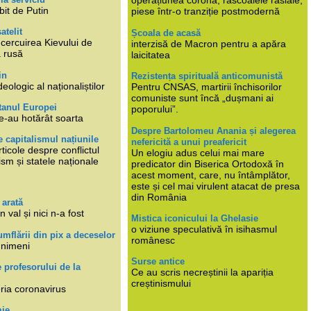
operațiunea corona, răscoalele rasiale,
bit de Putin
piese într-o tranziție postmodernă
atelit
Școala de acasă
ncercuirea Kievului de
interzisă de Macron pentru a apăra
a rusă
laicitatea
in
Rezistența spirituală anticomunistă
deologic al naționaliștilor
Pentru CNSAS, martirii închisorilor
comuniste sunt încă „dușmani ai
tanul Europei
poporului”.
e-au hotărât soarta
Despre Bartolomeu Anania și alegerea
 capitalismul națiunile
nefericită a unui preafericit
ticole despre conflictul
Un elogiu adus celui mai mare
lism și statele naționale
predicator din Biserica Ortodoxă în
acest moment, care, nu întâmplător,
este și cel mai virulent atacat de presa
din România
 arată
n val și nici n-a fost
Mistica iconicului la Ghelasie
o viziune speculativă în isihasmul
umflării din pix a deceselor
românesc
 nimeni
Surse antice
e profesorului de la
Ce au scris necreștinii la apariția
creștinismului
eria coronavirus
mie