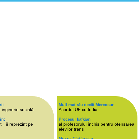
rii
Mult mai rău decât Mercosur
 inginerie socială
Acordul UE cu India
in:
Procesul kafkian
i, îi reprezint pe
al profesorului închis pentru ofensarea
elevilor trans
Mircea Cărtărescu