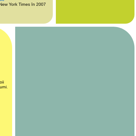
 New York Times în 2007
oii
lumi.