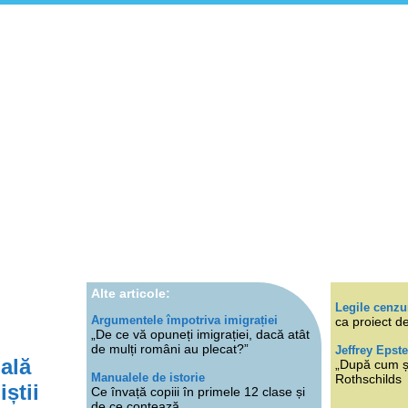
Alte articole:
Legile cenzu
Argumentele împotriva imigrației
ca proiect de
„De ce vă opuneți imigrației, dacă atât
de mulți români au plecat?”
Jeffrey Epste
ală
„După cum ști
Manualele de istorie
Rothschilds
știi
Ce învață copiii în primele 12 clase și
de ce contează