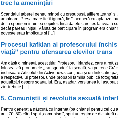
trec la amenințări
Scandalul taberei pentru minori cu presupusă afiliere „trans” și 
amploare. Presa mare fie îl ignoră, fie îl acoperă cu aplauze, p
de la sponsori înaintea copiilor. Însă datele care ies la iveală 
decât păreau inițial. Vârsta de participare în program era chiar 
poveste erau implicate și […]
Procesul kafkian al profesorului închis
viață” pentru ofensarea elevilor trans
Am găsit dimineață acest titlu: Profesorul irlandez, care a refuz
folosească pronumele „transgender” la școală, va petrece Crăc
închisoare Articolul din Activenews conținea și un link către p
a respectivului profesor, unde probabil familia publică fotografia
actualizări despre soarta lui. Era, așadar, versiunea lui asupra s
zic: trebuie […]
5. Comuniștii și revoluția sexuală inter
Pentru generația născută cu internet (ba chiar și pentru cei cu a
anii 70, 80) când spui „comunism”, spui un regim de dictatură ri