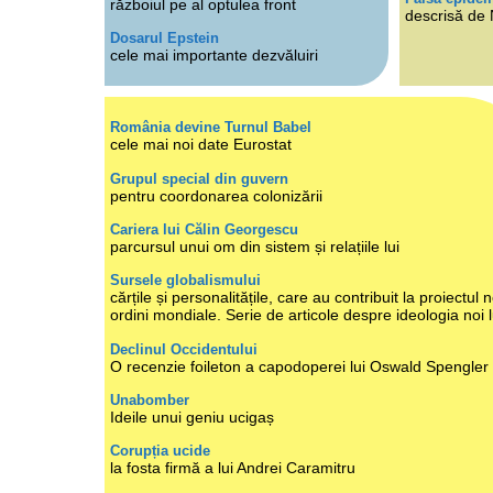
războiul pe al optulea front
descrisă de
Dosarul Epstein
cele mai importante dezvăluiri
România devine Turnul Babel
cele mai noi date Eurostat
Grupul special din guvern
pentru coordonarea colonizării
Cariera lui Călin Georgescu
parcursul unui om din sistem și relațiile lui
Sursele globalismului
cărțile și personalitățile, care au contribuit la proiectul n
ordini mondiale. Serie de articole despre ideologia noi 
Declinul Occidentului
O recenzie foileton a capodoperei lui Oswald Spengler
Unabomber
Ideile unui geniu ucigaș
Corupția ucide
la fosta firmă a lui Andrei Caramitru