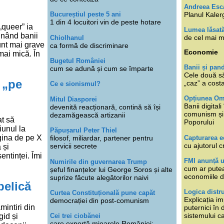
Andreea Esc
Planul Kaler
Bucureștiul peste 5 ani
1 din 4 locuitori vin de peste hotare
„queer” ia
Lumea lăsat
unând banii
de cel mai m
Chiolhanul
sunt mai grave
ca formă de discriminare
Economie
mai mică. În
Bugetul României
Banii și pan
cum se adună și cum se împarte
Cele două s
 „pe
„caz” a cost
Ce e sionismul?
Opțiunea O
Mitul Diasporei
Banii digita
devenită reacționară, contină să își
comunism și 
dezamăgească artizanii
at să
Poporului
iunul la
Păpușarul Peter Thiel
agina de pe X
Capturarea 
filosof, miliardar, partener pentru
cu ajutorul c
servicii secrete
 și
entinței. Îmi
FMI anunță 
Numirile din guvernarea Trump
cum ar putea
șeful finanțelor lui George Soros și alte
economiile d
suprize făcute alegătorilor naivi
belică
Logica distr
Curtea Constituțională pune capăt
Explicația im
democrației din post-comunism
mintiri din
puternici în
sistemului ca
Cei trei ciobănei
gid și
care exportă mioarele României: