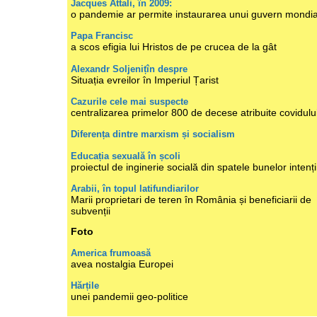
Jacques Attali, în 2009:
o pandemie ar permite instaurarea unui guvern mondia
Papa Francisc
a scos efigia lui Hristos de pe crucea de la gât
Alexandr Soljenițîn despre
Situația evreilor în Imperiul Țarist
Cazurile cele mai suspecte
centralizarea primelor 800 de decese atribuite covidulu
Diferența dintre marxism și socialism
Educația sexuală în școli
proiectul de inginerie socială din spatele bunelor intenți
Arabii, în topul latifundiarilor
Marii proprietari de teren în România și beneficiarii de
subvenții
Foto
America frumoasă
avea nostalgia Europei
Hărțile
unei pandemii geo-politice