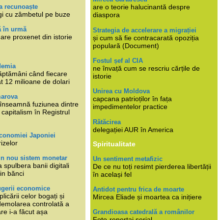
a recunoaște
are o teorie halucinantă despre
gi cu zâmbetul pe buze
diaspora
ă în urmă
Strategia de accelerare a migrației
are proxenet din istorie
și cum să fie contracarată opoziția
populară (Document)
Fostul șef al CIA
demia
ne învață cum se rescriu cărțile de
ăptămâni când fiecare
istorie
at 12 milioane de dolari
Unirea cu Moldova
marova
capcana patrioților în fața
li înseamnă fuziunea dintre
impedimentelor practice
capitalism în Registrul
Rătăcirea
delegației AUR în America
economiei Japoniei
rizelor
Spiritualitate
un nou sistem monetar
Un sentiment metafizic
 spulbera banii digitali
De ce nu toți resimt pierderea libertății
in bănci
în același fel
ugerii economice
Antidot pentru frica de moarte
plicării celor bogați și
Mircea Eliade și moartea ca inițiere
 demolarea controlată a
re i-a făcut așa
Grandioasa catedrală a românilor
Foto-reportaj serial