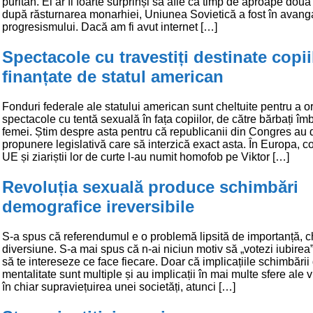
puritan. Ei ar fi foarte surprinși să afle că timp de aproape două
după răsturnarea monarhiei, Uniunea Sovietică a fost în avang
progresismului. Dacă am fi avut internet […]
Spectacole cu travestiți destinate copii
finanțate de statul american
Fonduri federale ale statului american sunt cheltuite pentru a 
spectacole cu tentă sexuală în fața copiilor, de către bărbați îmb
femei. Știm despre asta pentru că republicanii din Congres au
propunere legislativă care să interzică exact asta. În Europa, c
UE și ziariștii lor de curte l-au numit homofob pe Viktor […]
Revoluția sexuală produce schimbări
demografice ireversibile
S-a spus că referendumul e o problemă lipsită de importanță, c
diversiune. S-a mai spus că n-ai niciun motiv să „votezi iubirea”
să te intereseze ce face fiecare. Doar că implicațiile schimbării
mentalitate sunt multiple și au implicații în mai multe sfere ale vie
în chiar supraviețuirea unei societăți, atunci […]