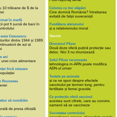
i
 10 trilioane de $ de la
Colonia cu trei stăpâni
zei
Cine domină România? întrebarea
evitată de falșii suveraniști
rmat în marfă
cii pot fi sursă de bani în
Fundătura ateismului
ntrolului
și a relativismului moral
Vaccin
e avea Ceaușescu
turilor dintre 1944 și 1989.
Directorul Pfizer
tinuatorii de azi ai
Două doze oferă puțină protecție sau
ui
deloc. Nici 3 nu imunizează
e ani
Șeful Pfizer recunoaște
 unei crize alimentare
tehnologica m-ARN poate modifica
ADN-ul uman
nței frică relaxare
populației
Testele pe animale
și ce ne spun despre efectele
s Rousseau
vaccinului pe termen lung, pentru
aniei
fertilitate și femei gravide.
Ce protecție oferă vaccinul
trebui să numărăm
acestea sunt cifrele, care au convins
oamenii să se vaccineze
rată de presa oficială
Societatea controlului
 la serviciu