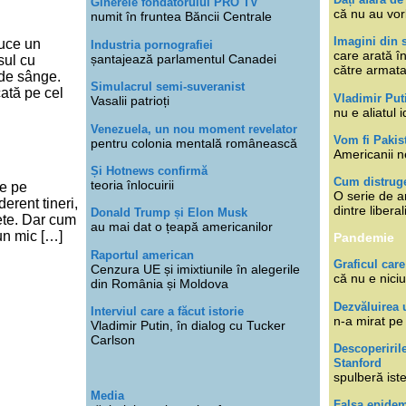
Ginerele fondatorului PRO TV
că nu au vor
numit în fruntea Băncii Centrale
Imagini din s
duce un
Industria pornografiei
care arată î
șantajează parlamentul Canadei
sul cu
către armat
 de sânge.
Simulacrul semi-suveranist
cată pe cel
Vladimir Put
Vasalii patrioți
nu e aliatul i
Venezuela, un nou moment revelator
Vom fi Pakis
pentru colonia mentală românească
Americanii n
Și Hotnews confirmă
Cum distruge
teoria înlocuirii
re pe
O serie de ar
erent tineri,
dintre libera
Donald Trump și Elon Musk
rete. Dar cum
au mai dat o țeapă americanilor
 un mic […]
Pandemie
Raportul american
Graficul care
Cenzura UE și imixtiunile în alegerile
că nu e niciu
din România și Moldova
Dezvăluirea 
Interviul care a făcut istorie
n-a mirat pe
Vladimir Putin, în dialog cu Tucker
Carlson
Descoperiril
Stanford
spulberă ist
Media
Falsa epide