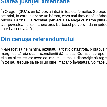
Starea justiției americane
În Oregon (SUA), un bărbos a intrat în toaleta femeilor. Se pro
scandal, în care intervine un bărbat, ceva mai firav decât bărbo
pricina. La finalul altercației, perversul se alege cu barba plină
Dar povestea nu se încheie aici. Bărbosul pervers îl dă în jude
care l-a scos afară […]
Din cenușa referendumului
N-are rost să ne mințim, rezultatul a fost o catastrofă, o prăbuși
marginea căreia doar inconștienții dănțuiesc. Cum sunt prepond
ei sunt și cei ce vor avea cel mai mult timp la dispoziție să reg
în tot răul trebuie să fie și un bine, măcar o învățătură, voi face