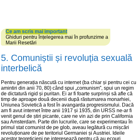
Ce am scris mai important
Ghiduri pentru înțelegerea mai în profunzime a
Marii Resetări
5. Comuniștii și revoluția sexuală
interbelică
Pentru generația născută cu internet (ba chiar și pentru cei cu
amintiri din anii 70, 80) când spui „comunism”, spui un regim
de dictatură rigid și puritan. Ei ar fi foarte surprinși să afle că
timp de aproape două decenii după răsturnarea monarhiei,
Uniunea Sovietică a fost în avangarda progresismului. Dacă
am fi avut internet între anii 1917 și 1935, din URSS ne-ar fi
venit genul de știri picante, care ne vin azi de prin California
sau Amsterdam. Parte din lucrurile, care se experimentau în
primul stat comunist de pe glob, aveau legătură cu mișcări
revoluționare de pe teritoriul Germaniei și Austriei. Ideile
acestor teoreticieni ne interesează pentru că au ecouri