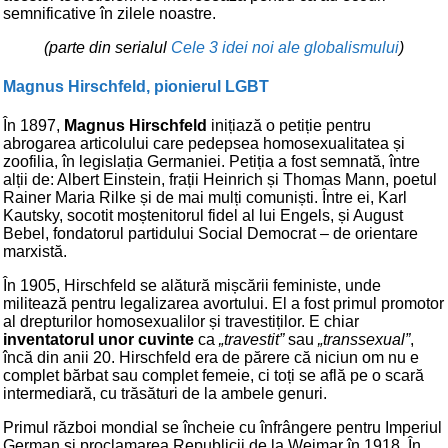
semnificative în zilele noastre.
(parte din serialul
Cele 3 idei noi ale globalismului
)
Magnus Hirschfeld, pionierul LGBT
În 1897,
Magnus Hirschfeld
inițiază o petiție pentru
abrogarea articolului care pedepsea homosexualitatea și
zoofilia, în legislația Germaniei. Petiția a fost semnată, între
alții de: Albert Einstein, frații Heinrich și Thomas Mann, poetul
Rainer Maria Rilke și de mai mulți comuniști. Între ei, Karl
Kautsky, socotit moștenitorul fidel al lui Engels, și August
Bebel, fondatorul partidului Social Democrat – de orientare
marxistă.
În 1905, Hirschfeld se alătură mișcării feministe, unde
militează pentru legalizarea avortului. El a fost primul promotor
al drepturilor homosexualilor și travestiților. E chiar
inventatorul unor cuvinte
ca
„travestit”
sau
„transsexual”
,
încă din anii 20. Hirschfeld era de părere că niciun om nu e
complet bărbat sau complet femeie, ci toți se află pe o scară
intermediară, cu trăsături de la ambele genuri.
Primul război mondial se încheie cu înfrângere pentru Imperiul
German și proclamarea Republicii de la Weimar în 1918. În