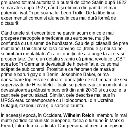
preluarea tot mai autoritară a puterii de către Stalin după 1922
și mai ales după 1927, când își elimină din partid cel mai
puternic rival, în persoana lui Leon Troțki. De la libertinaj,
experimentul comunist aluneca în cea mai dură formă de
dictatură.
Când unele știri excentrice ne parvin acum din cele mai
prospere metropole americane sau europene, mulți le
confundă cu un semn de bunăstare. Sau de plictiseală de prea
mult bine. Unii chiar se lasă convinși că „trebuie și noi să ne
schimbăm mentalitatea” ca o condiție de a ajunge la aceeași
prosperitate. Dar e un detaliu straniu că prima revoluție LGBT
avea loc în Germania devastată de hiper-inflație, cu șomaj
scăpat de sub control. Prostituția ca fenomen de masă și
primele baruri gay din Berlin, Josephine Baker, prima
dansatoare topless de culoare, operațiile de schimbare de sex
supervizate de Hirschfeld – toate se petreceau concomitent cu
devastatoarea prăbușire bursieră din anii 20-30 și cu cozile la
cantinele pentru săraci. Similar, cele descrise mai sus în
URSS erau contemporane cu Holodomorul din Ucraina,
Gulagul, războiul civil și o sărăcie cruntă.
În aceeași epocă, în Occident,
Wilhelm Reich
, membru în mai
multe partide comuniste europene, făcea o fuziune în Marx și
Freud, într-o formă radicală. Dar personajul merită un episod