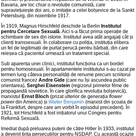
Bavaria, are loc chiar o revoluție comunistă, care
supraviețuiește doi ani, o imitație a celei bolșevice de la Sankt
Petersburg, din noiembrie 1917.
În 1919, Magnus Hirschfeld deschide la Berlin
Institutul
pentru Cercetare Sexuală
. Aici s-a făcut prima operație de
schimbare de sex din istorie. Institutul avea atât angajați cât și
clienți transsexuali. În colaborare cu poliția, instituția elibera
un fel de legitimații de purtat perucă pentru bărbați, din care
reieșea că pacientul urmează un tratament special.
Sub aparența unei clinici, institutul funcționa ca un bordel
pentru homosexuali. În apartamentele institutului s-au cazat pe
termen lung câteva personalități de renume precum scriitorul
comunist francez
Andre Gide
(care nu își ascundea public
orientarea),
Serghei Eisenstein
(regizorul primelor filme de
propagandă sovietice, în care glorifica revoluția bolșevică),
marxistul
Ernst Bloch
(prizat ulterior de generația
flower
power
din America) și
Walter Benjamin
(marxist din școala de
la Frankfurt, despre care am vorbit în episodul precedent). În
1921, tot Hirschfeld a fost inițiatorul unui Congres pentru
Reformă Sexuală.
Imediat după preluarea puterii de către Hitler în 1933, institutul
a devenit ținta persecuțiilor pentru NSDAP. Cu această ocazie