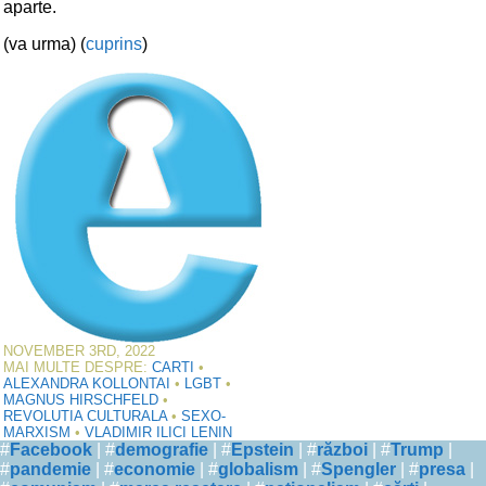
aparte.
(va urma) (
cuprins
)
NOVEMBER 3RD, 2022
MAI MULTE DESPRE:
CARTI
•
ALEXANDRA KOLLONTAI
•
LGBT
•
MAGNUS HIRSCHFELD
•
REVOLUTIA CULTURALA
•
SEXO-
MARXISM
•
VLADIMIR ILICI LENIN
#
Facebook
| #
demografie
| #
Epstein
| #
război
| #
Trump
|
#
pandemie
| #
economie
| #
globalism
| #
Spengler
| #
presa
|