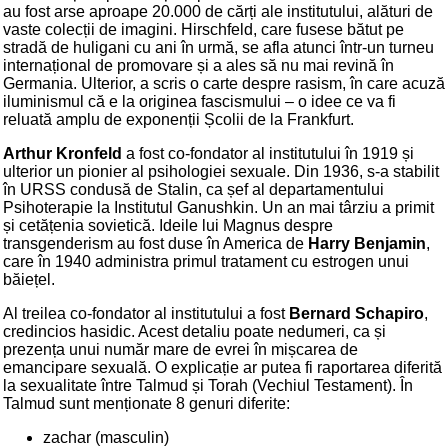
au fost arse aproape 20.000 de cărți ale institutului, alături de
vaste colecții de imagini. Hirschfeld, care fusese bătut pe
stradă de huligani cu ani în urmă, se afla atunci într-un turneu
internațional de promovare și a ales să nu mai revină în
Germania. Ulterior, a scris o carte despre rasism, în care acuză
iluminismul că e la originea fascismului – o idee ce va fi
reluată amplu de exponenții Școlii de la Frankfurt.
Arthur Kronfeld
a fost co-fondator al institutului în 1919 și
ulterior un pionier al psihologiei sexuale. Din 1936, s-a stabilit
în URSS condusă de Stalin, ca șef al departamentului
Psihoterapie la Institutul Ganushkin. Un an mai târziu a primit
și cetățenia sovietică. Ideile lui Magnus despre
transgenderism au fost duse în America de
Harry Benjamin
,
care în 1940 administra primul tratament cu estrogen unui
băiețel.
Al treilea co-fondator al institutului a fost
Bernard Schapiro
,
credincios hasidic. Acest detaliu poate nedumeri, ca și
prezența unui număr mare de evrei în mișcarea de
emancipare sexuală. O explicație ar putea fi raportarea diferită
la sexualitate între Talmud și Torah (Vechiul Testament). În
Talmud sunt menționate 8 genuri diferite:
zachar (masculin)