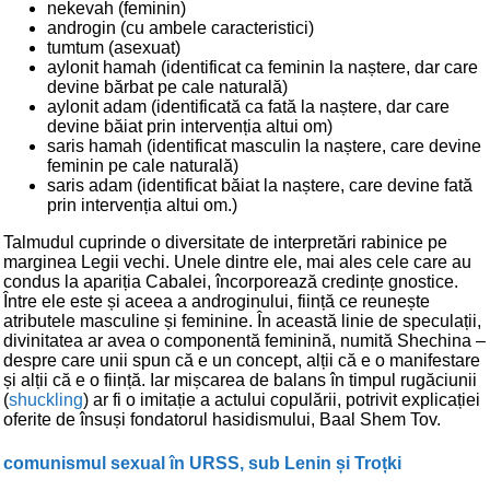
nekevah (feminin)
androgin (cu ambele caracteristici)
tumtum (asexuat)
aylonit hamah (identificat ca feminin la naștere, dar care
devine bărbat pe cale naturală)
aylonit adam (identificată ca fată la naștere, dar care
devine băiat prin intervenția altui om)
saris hamah (identificat masculin la naștere, care devine
feminin pe cale naturală)
saris adam (identificat băiat la naștere, care devine fată
prin intervenția altui om.)
Talmudul cuprinde o diversitate de interpretări rabinice pe
marginea Legii vechi. Unele dintre ele, mai ales cele care au
condus la apariția Cabalei, încorporează credințe gnostice.
Între ele este și aceea a androginului, ființă ce reunește
atributele masculine și feminine. În această linie de speculații,
divinitatea ar avea o componentă feminină, numită Shechina –
despre care unii spun că e un concept, alții că e o manifestare
și alții că e o ființă. Iar mișcarea de balans în timpul rugăciunii
(
shuckling
) ar fi o imitație a actului copulării, potrivit explicației
oferite de însuși fondatorul hasidismului, Baal Shem Tov.
comunismul sexual în URSS, sub Lenin și Troțki