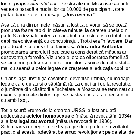
lor în
„proprietatea statului”
. Pe străzile din Moscova s-a putut
vedea o paradă a nudiștilor cu 10.000 de participanți, care
purtau banderole cu mesajul
„Jos rușinea!”
.
Așa că una din primele măsuri a fost ca divorțul să se poată
pronunța foarte rapid, în câteva minute, la cererea uneia din
părți. S-a dezbătut intens chiar abolirea instituției cu totul, prin
deplina echivalență cu concubinajul. Troțki era în favoare. Dar,
paradoxal, s-a opus chiar faimoasa
Alexandra Kollontai
,
promotoarea amorului liber, care a considerat că măsura ar
dezavantaja femeile. Viziunea ei era ca eliberarea femeii să
se facă prin preluarea tuturor funcțiilor casnice de către stat –
mai cu seamă a celor legate de creșterea și educația copiilor.
Chiar și așa, instituția căsătoriei devenise rizibilă, cu mariaje
legale care durau și o săptămână. La cinci ani de la revoluție,
o jumătate din căsătoriile încheiate la Moscova se terminau cu
divorț și jumătate dintre copii se nășteau în afara unei familii
cu ambii soți.
Tot la scurtă vreme de la crearea URSS, a fost anulată
pedepsirea
actelor homosexuale
(măsură revocată în 1934)
și a fost
legalizat avortul
(măsură revocată în 1936).
Schimbarea de registru se leagă, pe de o parte de rezultatul
practic al acestui adevărat balamuc revoluționar; pe de alta, de