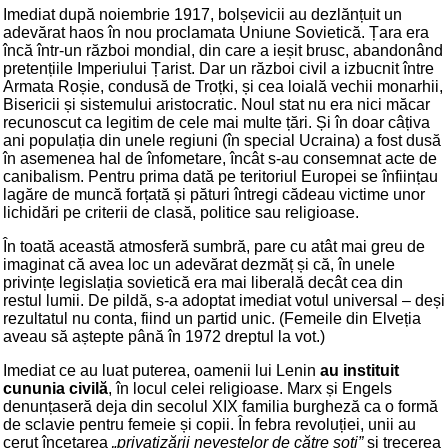
Imediat după noiembrie 1917, bolșevicii au dezlănțuit un
adevărat haos în nou proclamata Uniune Sovietică. Țara era
încă într-un război mondial, din care a ieșit brusc, abandonând
pretențiile Imperiului Țarist. Dar un război civil a izbucnit între
Armata Roșie, condusă de Troțki, și cea loială vechii monarhii,
Bisericii și sistemului aristocratic. Noul stat nu era nici măcar
recunoscut ca legitim de cele mai multe țări. Și în doar câțiva
ani populația din unele regiuni (în special Ucraina) a fost dusă
în asemenea hal de înfometare, încât s-au consemnat acte de
canibalism. Pentru prima dată pe teritoriul Europei se înființau
lagăre de muncă forțată și pături întregi cădeau victime unor
lichidări pe criterii de clasă, politice sau religioase.
În toată această atmosferă sumbră, pare cu atât mai greu de
imaginat că avea loc un adevărat dezmăț și că, în unele
privințe legislația sovietică era mai liberală decât cea din
restul lumii. De pildă, s-a adoptat imediat votul universal – deși
rezultatul nu conta, fiind un partid unic. (Femeile din Elveția
aveau să aștepte până în 1972 dreptul la vot.)
Imediat ce au luat puterea, oamenii lui Lenin
au instituit
cununia civilă
, în locul celei religioase. Marx și Engels
denunțaseră deja din secolul XIX familia burgheză ca o formă
de sclavie pentru femeie și copii. În febra revoluției, unii au
cerut încetarea
„privatizării nevestelor de către soți”
și trecerea