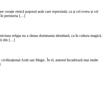
e creație etnică poporul arab care reprezintă, ca și cel evreu și cel
în preistoria […]
în niciuna religia nu a rămas dominanta identitară, ca în cultura magică.
ii) din […]
c civilizațional Arab sau Magic. În el, autorul încadrează mai multe
]