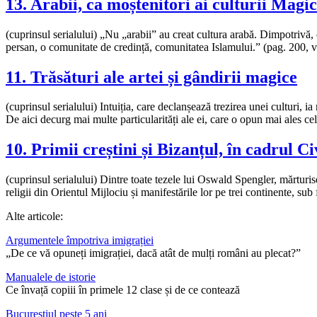
13. Arabii, ca moștenitori ai culturii Magi
(cuprinsul serialului) „Nu „arabii” au creat cultura arabă. Dimpotrivă, 
persan, o comunitate de credință, comunitatea Islamului.” (pag. 200, 
11. Trăsături ale artei și gândirii magice
(cuprinsul serialului) Intuiția, care declanșează trezirea unei culturi, i
De aici decurg mai multe particularități ale ei, care o opun mai ales cele
10. Primii creștini și Bizanțul, în cadrul C
(cuprinsul serialului) Dintre toate tezele lui Oswald Spengler, mărturi
religii din Orientul Mijlociu și manifestările lor pe trei continente, s
Alte articole:
Argumentele împotriva imigrației
„De ce vă opuneți imigrației, dacă atât de mulți români au plecat?”
Manualele de istorie
Ce învață copiii în primele 12 clase și de ce contează
Bucureștiul peste 5 ani