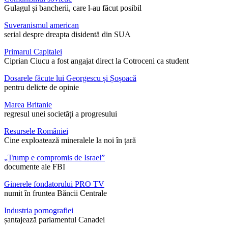
Gulagul și bancherii, care l-au făcut posibil
Suveranismul american
serial despre dreapta disidentă din SUA
Primarul Capitalei
Ciprian Ciucu a fost angajat direct la Cotroceni ca student
Dosarele făcute lui Georgescu și Șoșoacă
pentru delicte de opinie
Marea Britanie
regresul unei societăți a progresului
Resursele României
Cine exploatează mineralele la noi în țară
„Trump e compromis de Israel”
documente ale FBI
Ginerele fondatorului PRO TV
numit în fruntea Băncii Centrale
Industria pornografiei
șantajează parlamentul Canadei