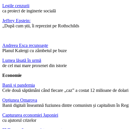
Legile cenzurii
ca proiect de inginerie socială
Jeffrey Epstein:
„După cum știi, îi reprezint pe Rothschilds
Andreea Esca recunoaște
Planul Kalergi cu zâmbetul pe buze
Lumea lăsată în urmă
de cel mai mare proxenet din istorie
Economie
Banii și pandemia
Cele două săptămâni când fiecare „caz” a costat 12 milioane de dolari
Opțiunea Omarova
Banii digitali înseamnă fuziunea dintre comunism și capitalism în Reg
Capturarea economiei Japoniei
cu ajutorul crizelor