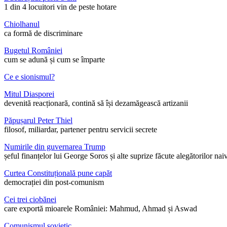
1 din 4 locuitori vin de peste hotare
Chiolhanul
ca formă de discriminare
Bugetul României
cum se adună și cum se împarte
Ce e sionismul?
Mitul Diasporei
devenită reacționară, contină să își dezamăgească artizanii
Păpușarul Peter Thiel
filosof, miliardar, partener pentru servicii secrete
Numirile din guvernarea Trump
șeful finanțelor lui George Soros și alte suprize făcute alegătorilor nai
Curtea Constituțională pune capăt
democrației din post-comunism
Cei trei ciobănei
care exportă mioarele României: Mahmud, Ahmad și Aswad
Comunismul sovietic