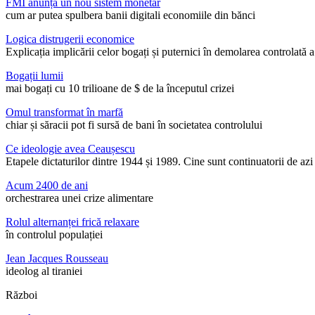
FMI anunță un nou sistem monetar
cum ar putea spulbera banii digitali economiile din bănci
Logica distrugerii economice
Explicația implicării celor bogați și puternici în demolarea controlată a
Bogații lumii
mai bogați cu 10 trilioane de $ de la începutul crizei
Omul transformat în marfă
chiar și săracii pot fi sursă de bani în societatea controlului
Ce ideologie avea Ceaușescu
Etapele dictaturilor dintre 1944 și 1989. Cine sunt continuatorii de az
Acum 2400 de ani
orchestrarea unei crize alimentare
Rolul alternanței frică relaxare
în controlul populației
Jean Jacques Rousseau
ideolog al tiraniei
Război