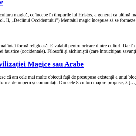
ce
cultura magică, ce începe în timpurile lui Hristos, a generat ca ultimă mar
vol. II, „Declinul Occidentului”) Mentalul magic începuse să se formeze 
a mai întâi formă religioasă. E valabil pentru oricare dintre culturi. Dar 
i faustice (occidentale). Filosofii și alchimiștii (care întruchipau savanț
ivilizației Magice sau Arabe
sesc că am cele mai multe obiecții față de presupusa existență a unui blo
ub formă de imperii și comunități. Din cele 8 culturi majore propuse, 3 […