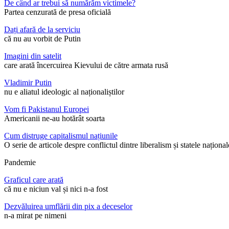
De când ar trebui să numărăm victimele?
Partea cenzurată de presa oficială
Dați afară de la serviciu
că nu au vorbit de Putin
Imagini din satelit
care arată încercuirea Kievului de către armata rusă
Vladimir Putin
nu e aliatul ideologic al naționaliștilor
Vom fi Pakistanul Europei
Americanii ne-au hotărât soarta
Cum distruge capitalismul națiunile
O serie de articole despre conflictul dintre liberalism și statele național
Pandemie
Graficul care arată
că nu e niciun val și nici n-a fost
Dezvăluirea umflării din pix a deceselor
n-a mirat pe nimeni