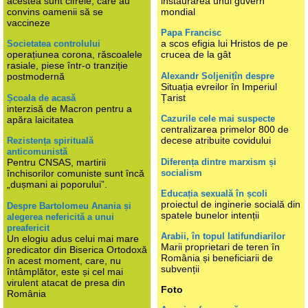
acestea sunt cifrele, care au
instaurarea unui guvern
convins oamenii să se
mondial
vaccineze
Papa Francisc
a scos efigia lui Hristos de pe
Societatea controlului
operațiunea corona, răscoalele
crucea de la gât
rasiale, piese într-o tranziție
Alexandr Soljenițîn despre
postmodernă
Situația evreilor în Imperiul
Țarist
Școala de acasă
interzisă de Macron pentru a
Cazurile cele mai suspecte
apăra laicitatea
centralizarea primelor 800 de
decese atribuite covidului
Rezistența spirituală
anticomunistă
Diferența dintre marxism și
Pentru CNSAS, martirii
socialism
închisorilor comuniste sunt încă
„dușmani ai poporului”.
Educația sexuală în școli
proiectul de inginerie socială din
Despre Bartolomeu Anania și
spatele bunelor intenții
alegerea nefericită a unui
preafericit
Arabii, în topul latifundiarilor
Un elogiu adus celui mai mare
Marii proprietari de teren în
predicator din Biserica Ortodoxă
România și beneficiarii de
în acest moment, care, nu
subvenții
întâmplător, este și cel mai
virulent atacat de presa din
Foto
România