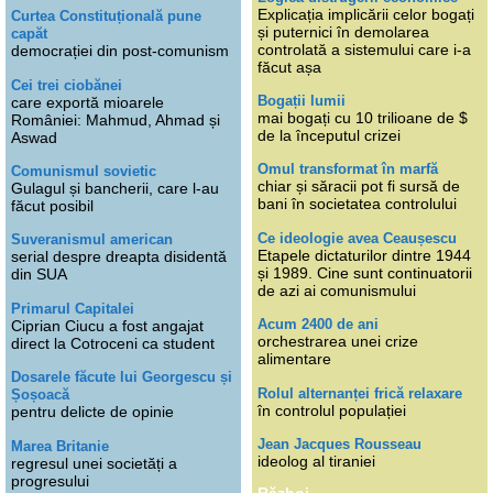
Explicația implicării celor bogați
Curtea Constituțională pune
și puternici în demolarea
capăt
controlată a sistemului care i-a
democrației din post-comunism
făcut așa
Cei trei ciobănei
Bogații lumii
care exportă mioarele
mai bogați cu 10 trilioane de $
României: Mahmud, Ahmad și
de la începutul crizei
Aswad
Omul transformat în marfă
Comunismul sovietic
chiar și săracii pot fi sursă de
Gulagul și bancherii, care l-au
bani în societatea controlului
făcut posibil
Ce ideologie avea Ceaușescu
Suveranismul american
Etapele dictaturilor dintre 1944
serial despre dreapta disidentă
și 1989. Cine sunt continuatorii
din SUA
de azi ai comunismului
Primarul Capitalei
Acum 2400 de ani
Ciprian Ciucu a fost angajat
orchestrarea unei crize
direct la Cotroceni ca student
alimentare
Dosarele făcute lui Georgescu și
Rolul alternanței frică relaxare
Șoșoacă
în controlul populației
pentru delicte de opinie
Jean Jacques Rousseau
Marea Britanie
ideolog al tiraniei
regresul unei societăți a
progresului