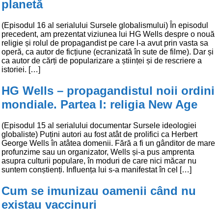
planetă
(Episodul 16 al serialului Sursele globalismului) În episodul
precedent, am prezentat viziunea lui HG Wells despre o nouă
religie și rolul de propagandist pe care l-a avut prin vasta sa
operă, ca autor de ficțiune (ecranizată în sute de filme). Dar și
ca autor de cărți de popularizare a științei și de rescriere a
istoriei. […]
HG Wells – propagandistul noii ordini
mondiale. Partea I: religia New Age
(Episodul 15 al serialului documentar Sursele ideologiei
globaliste) Puțini autori au fost atât de prolifici ca Herbert
George Wells în atâtea domenii. Fără a fi un gânditor de mare
profunzime sau un organizator, Wells și-a pus amprenta
asupra culturii populare, în moduri de care nici măcar nu
suntem conștienți. Influența lui s-a manifestat în cel […]
Cum se imunizau oamenii când nu
existau vaccinuri