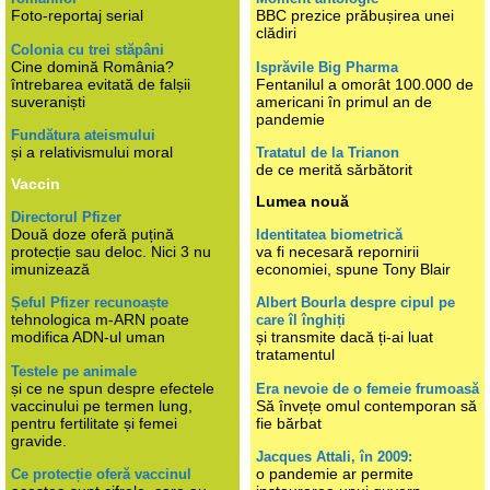
Foto-reportaj serial
BBC prezice prăbușirea unei
clădiri
Colonia cu trei stăpâni
Cine domină România?
Isprăvile Big Pharma
întrebarea evitată de falșii
Fentanilul a omorât 100.000 de
suveraniști
americani în primul an de
pandemie
Fundătura ateismului
și a relativismului moral
Tratatul de la Trianon
de ce merită sărbătorit
Vaccin
Lumea nouă
Directorul Pfizer
Două doze oferă puțină
Identitatea biometrică
protecție sau deloc. Nici 3 nu
va fi necesară repornirii
imunizează
economiei, spune Tony Blair
Șeful Pfizer recunoaște
Albert Bourla despre cipul pe
tehnologica m-ARN poate
care îl înghiți
modifica ADN-ul uman
și transmite dacă ți-ai luat
tratamentul
Testele pe animale
și ce ne spun despre efectele
Era nevoie de o femeie frumoasă
vaccinului pe termen lung,
Să învețe omul contemporan să
pentru fertilitate și femei
fie bărbat
gravide.
Jacques Attali, în 2009:
o pandemie ar permite
Ce protecție oferă vaccinul