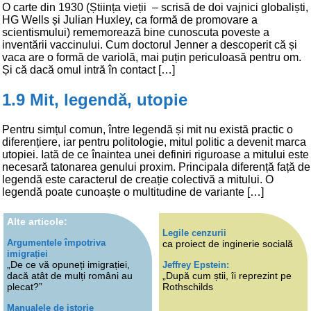
O carte din 1930 (Știința vieții – scrisă de doi vajnici globaliști,
HG Wells și Julian Huxley, ca formă de promovare a
scientismului) rememorează bine cunoscuta poveste a
inventării vaccinului. Cum doctorul Jenner a descoperit că și
vaca are o formă de variolă, mai puțin periculoasă pentru om.
Și că dacă omul intră în contact […]
1.9 Mit, legendă, utopie
Pentru simțul comun, între legendă și mit nu există practic o
diferențiere, iar pentru politologie, mitul politic a devenit marca
utopiei. Iată de ce înaintea unei definiri riguroase a mitului este
necesară tatonarea genului proxim. Principala diferență față de
legendă este caracterul de creație colectivă a mitului. O
legendă poate cunoaște o multitudine de variante […]
Alte articole:
Legile cenzurii
Argumentele împotriva
ca proiect de inginerie socială
imigrației
„De ce vă opuneți imigrației,
Jeffrey Epstein:
dacă atât de mulți români au
„După cum știi, îi reprezint pe
plecat?”
Rothschilds
Manualele de istorie