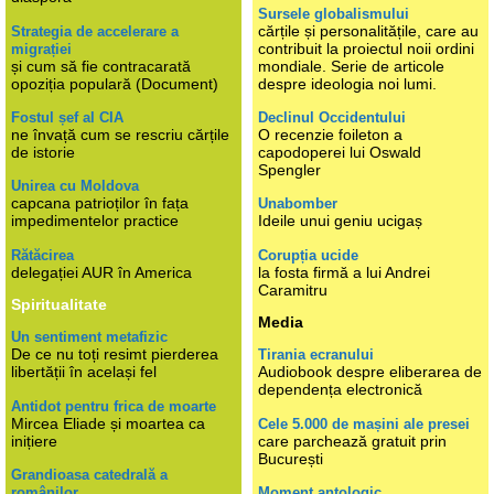
Sursele globalismului
cărțile și personalitățile, care au
Strategia de accelerare a
contribuit la proiectul noii ordini
migrației
și cum să fie contracarată
mondiale. Serie de articole
opoziția populară (Document)
despre ideologia noi lumi.
Fostul șef al CIA
Declinul Occidentului
ne învață cum se rescriu cărțile
O recenzie foileton a
de istorie
capodoperei lui Oswald
Spengler
Unirea cu Moldova
capcana patrioților în fața
Unabomber
impedimentelor practice
Ideile unui geniu ucigaș
Rătăcirea
Corupția ucide
delegației AUR în America
la fosta firmă a lui Andrei
Caramitru
Spiritualitate
Media
Un sentiment metafizic
De ce nu toți resimt pierderea
Tirania ecranului
libertății în același fel
Audiobook despre eliberarea de
dependența electronică
Antidot pentru frica de moarte
Mircea Eliade și moartea ca
Cele 5.000 de mașini ale presei
inițiere
care parchează gratuit prin
București
Grandioasa catedrală a
românilor
Moment antologic