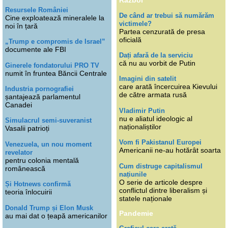
Război
Resursele României
De când ar trebui să numărăm
Cine exploatează mineralele la
victimele?
noi în țară
Partea cenzurată de presa
oficială
„Trump e compromis de Israel”
documente ale FBI
Dați afară de la serviciu
că nu au vorbit de Putin
Ginerele fondatorului PRO TV
numit în fruntea Băncii Centrale
Imagini din satelit
care arată încercuirea Kievului
Industria pornografiei
de către armata rusă
șantajează parlamentul
Canadei
Vladimir Putin
nu e aliatul ideologic al
Simulacrul semi-suveranist
naționaliștilor
Vasalii patrioți
Vom fi Pakistanul Europei
Venezuela, un nou moment
Americanii ne-au hotărât soarta
revelator
pentru colonia mentală
Cum distruge capitalismul
românească
națiunile
O serie de articole despre
Și Hotnews confirmă
conflictul dintre liberalism și
teoria înlocuirii
statele naționale
Donald Trump și Elon Musk
Pandemie
au mai dat o țeapă americanilor