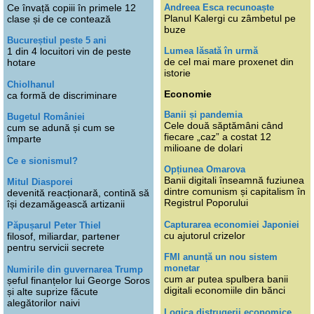
Andreea Esca recunoaște
Ce învață copiii în primele 12
Planul Kalergi cu zâmbetul pe
clase și de ce contează
buze
Bucureștiul peste 5 ani
Lumea lăsată în urmă
1 din 4 locuitori vin de peste
de cel mai mare proxenet din
hotare
istorie
Chiolhanul
Economie
ca formă de discriminare
Banii și pandemia
Bugetul României
Cele două săptămâni când
cum se adună și cum se
fiecare „caz” a costat 12
împarte
milioane de dolari
Ce e sionismul?
Opțiunea Omarova
Banii digitali înseamnă fuziunea
Mitul Diasporei
dintre comunism și capitalism în
devenită reacționară, contină să
Registrul Poporului
își dezamăgească artizanii
Capturarea economiei Japoniei
Păpușarul Peter Thiel
cu ajutorul crizelor
filosof, miliardar, partener
pentru servicii secrete
FMI anunță un nou sistem
monetar
Numirile din guvernarea Trump
cum ar putea spulbera banii
șeful finanțelor lui George Soros
digitali economiile din bănci
și alte suprize făcute
alegătorilor naivi
Logica distrugerii economice