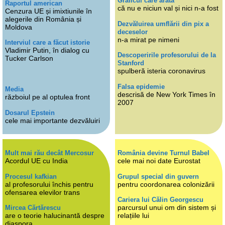
Graficul care arată
Raportul american
că nu e niciun val și nici n-a fost
Cenzura UE și imixtiunile în
alegerile din România și
Dezvăluirea umflării din pix a
Moldova
deceselor
n-a mirat pe nimeni
Interviul care a făcut istorie
Vladimir Putin, în dialog cu
Descoperirile profesorului de la
Tucker Carlson
Stanford
spulberă isteria coronavirus
Falsa epidemie
Media
descrisă de New York Times în
războiul pe al optulea front
2007
Dosarul Epstein
cele mai importante dezvăluiri
Mult mai rău decât Mercosur
România devine Turnul Babel
Acordul UE cu India
cele mai noi date Eurostat
Procesul kafkian
Grupul special din guvern
al profesorului închis pentru
pentru coordonarea colonizării
ofensarea elevilor trans
Cariera lui Călin Georgescu
parcursul unui om din sistem și
Mircea Cărtărescu
are o teorie halucinantă despre
relațiile lui
diaspora