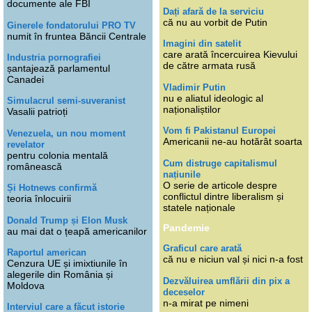
documente ale FBI
Dați afară de la serviciu
că nu au vorbit de Putin
Ginerele fondatorului PRO TV
numit în fruntea Băncii Centrale
Imagini din satelit
care arată încercuirea Kievului
Industria pornografiei
de către armata rusă
șantajează parlamentul
Canadei
Vladimir Putin
nu e aliatul ideologic al
Simulacrul semi-suveranist
naționaliștilor
Vasalii patrioți
Vom fi Pakistanul Europei
Venezuela, un nou moment
Americanii ne-au hotărât soarta
revelator
pentru colonia mentală
Cum distruge capitalismul
românească
națiunile
O serie de articole despre
Și Hotnews confirmă
conflictul dintre liberalism și
teoria înlocuirii
statele naționale
Donald Trump și Elon Musk
Pandemie
au mai dat o țeapă americanilor
Graficul care arată
Raportul american
că nu e niciun val și nici n-a fost
Cenzura UE și imixtiunile în
alegerile din România și
Dezvăluirea umflării din pix a
Moldova
deceselor
n-a mirat pe nimeni
Interviul care a făcut istorie