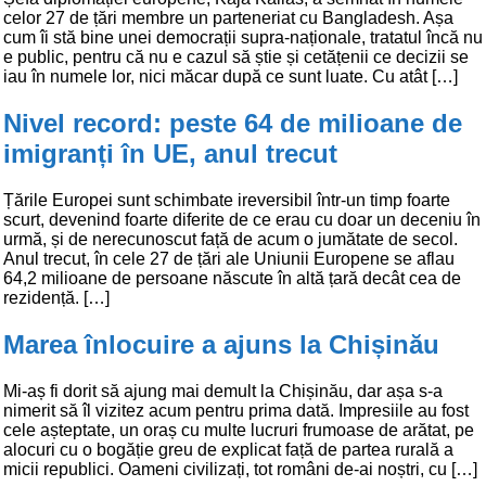
celor 27 de țări membre un parteneriat cu Bangladesh. Așa
cum îi stă bine unei democrații supra-naționale, tratatul încă nu
e public, pentru că nu e cazul să știe și cetățenii ce decizii se
iau în numele lor, nici măcar după ce sunt luate. Cu atât […]
Nivel record: peste 64 de milioane de
imigranți în UE, anul trecut
Țările Europei sunt schimbate ireversibil într-un timp foarte
scurt, devenind foarte diferite de ce erau cu doar un deceniu în
urmă, și de nerecunoscut față de acum o jumătate de secol.
Anul trecut, în cele 27 de țări ale Uniunii Europene se aflau
64,2 milioane de persoane născute în altă țară decât cea de
rezidență. […]
Marea înlocuire a ajuns la Chișinău
Mi-aș fi dorit să ajung mai demult la Chișinău, dar așa s-a
nimerit să îl vizitez acum pentru prima dată. Impresiile au fost
cele așteptate, un oraș cu multe lucruri frumoase de arătat, pe
alocuri cu o bogăție greu de explicat față de partea rurală a
micii republici. Oameni civilizați, tot români de-ai noștri, cu […]