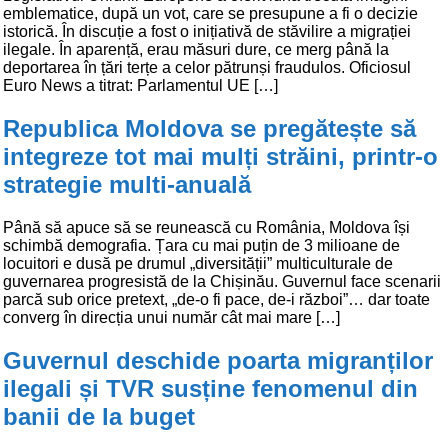
emblematice, după un vot, care se presupune a fi o decizie
istorică. În discuție a fost o inițiativă de stăvilire a migrației
ilegale. În aparență, erau măsuri dure, ce merg până la
deportarea în țări terțe a celor pătrunși fraudulos. Oficiosul
Euro News a titrat: Parlamentul UE […]
Republica Moldova se pregătește să
integreze tot mai mulți străini, printr-o
strategie multi-anuală
Până să apuce să se reunească cu România, Moldova își
schimbă demografia. Țara cu mai puțin de 3 milioane de
locuitori e dusă pe drumul „diversității” multiculturale de
guvernarea progresistă de la Chișinău. Guvernul face scenarii
parcă sub orice pretext, „de-o fi pace, de-i război”… dar toate
converg în direcția unui număr cât mai mare […]
Guvernul deschide poarta migranților
ilegali și TVR susține fenomenul din
banii de la buget