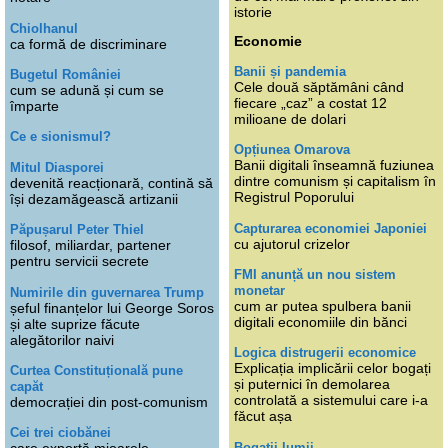
istorie
Chiolhanul
Economie
ca formă de discriminare
Banii și pandemia
Bugetul României
Cele două săptămâni când
cum se adună și cum se
fiecare „caz” a costat 12
împarte
milioane de dolari
Ce e sionismul?
Opțiunea Omarova
Banii digitali înseamnă fuziunea
Mitul Diasporei
dintre comunism și capitalism în
devenită reacționară, contină să
Registrul Poporului
își dezamăgească artizanii
Capturarea economiei Japoniei
Păpușarul Peter Thiel
cu ajutorul crizelor
filosof, miliardar, partener
pentru servicii secrete
FMI anunță un nou sistem
monetar
Numirile din guvernarea Trump
cum ar putea spulbera banii
șeful finanțelor lui George Soros
digitali economiile din bănci
și alte suprize făcute
alegătorilor naivi
Logica distrugerii economice
Explicația implicării celor bogați
Curtea Constituțională pune
și puternici în demolarea
capăt
controlată a sistemului care i-a
democrației din post-comunism
făcut așa
Cei trei ciobănei
Bogații lumii