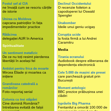
Fostul șef al CIA
Declinul Occidentului
ne învață cum se rescriu cărțile
O recenzie foileton a
de istorie
capodoperei lui Oswald
Spengler
Unirea cu Moldova
capcana patrioților în fața
Unabomber
impedimentelor practice
Ideile unui geniu ucigaș
Rătăcirea
Corupția ucide
delegației AUR în America
la fosta firmă a lui Andrei
Caramitru
Spiritualitate
Media
Un sentiment metafizic
De ce nu toți resimt pierderea
Tirania ecranului
libertății în același fel
Audiobook despre eliberarea de
dependența electronică
Antidot pentru frica de moarte
Mircea Eliade și moartea ca
Cele 5.000 de mașini ale presei
inițiere
care parchează gratuit prin
București
Grandioasa catedrală a
românilor
Moment antologic
Foto-reportaj serial
BBC prezice prăbușirea unei
clădiri
Colonia cu trei stăpâni
Cine domină România?
Isprăvile Big Pharma
întrebarea evitată de falșii
Fentanilul a omorât 100.000 de