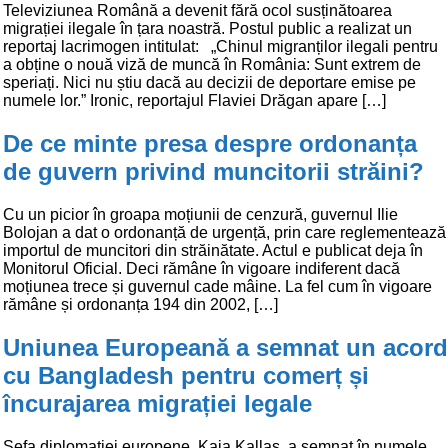
Televiziunea Română a devenit fără ocol susținătoarea
migrației ilegale în țara noastră. Postul public a realizat un
reportaj lacrimogen intitulat: „Chinul migranților ilegali pentru
a obține o nouă viză de muncă în România: Sunt extrem de
speriați. Nici nu știu dacă au decizii de deportare emise pe
numele lor.” Ironic, reportajul Flaviei Drăgan apare […]
De ce minte presa despre ordonanța
de guvern privind muncitorii străini?
Cu un picior în groapa moțiunii de cenzură, guvernul Ilie
Bolojan a dat o ordonanță de urgență, prin care reglementează
importul de muncitori din străinătate. Actul e publicat deja în
Monitorul Oficial. Deci rămâne în vigoare indiferent dacă
moțiunea trece și guvernul cade mâine. La fel cum în vigoare
rămâne și ordonanța 194 din 2002, […]
Uniunea Europeană a semnat un acord
cu Bangladesh pentru comerț și
încurajarea migrației legale
Șefa diplomației europene, Kaja Kallas, a semnat în numele