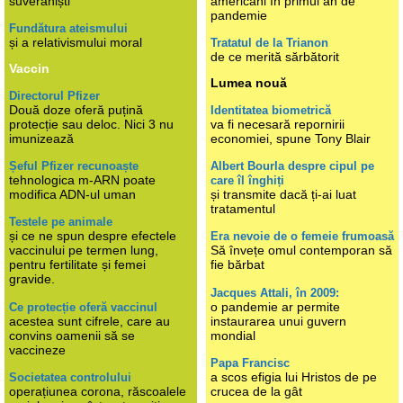
suveraniști
americani în primul an de
pandemie
Fundătura ateismului
și a relativismului moral
Tratatul de la Trianon
de ce merită sărbătorit
Vaccin
Lumea nouă
Directorul Pfizer
Două doze oferă puțină
Identitatea biometrică
protecție sau deloc. Nici 3 nu
va fi necesară repornirii
imunizează
economiei, spune Tony Blair
Șeful Pfizer recunoaște
Albert Bourla despre cipul pe
tehnologica m-ARN poate
care îl înghiți
modifica ADN-ul uman
și transmite dacă ți-ai luat
tratamentul
Testele pe animale
și ce ne spun despre efectele
Era nevoie de o femeie frumoasă
vaccinului pe termen lung,
Să învețe omul contemporan să
pentru fertilitate și femei
fie bărbat
gravide.
Jacques Attali, în 2009:
o pandemie ar permite
Ce protecție oferă vaccinul
acestea sunt cifrele, care au
instaurarea unui guvern
convins oamenii să se
mondial
vaccineze
Papa Francisc
a scos efigia lui Hristos de pe
Societatea controlului
operațiunea corona, răscoalele
crucea de la gât