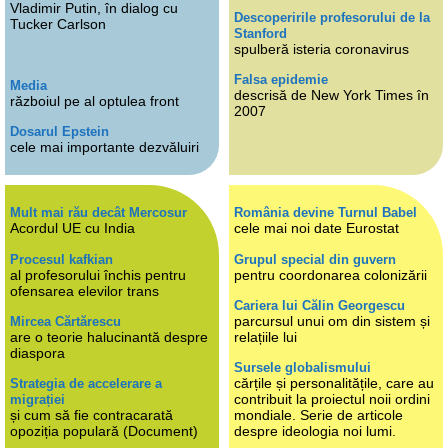
Vladimir Putin, în dialog cu
Descoperirile profesorului de la
Tucker Carlson
Stanford
spulberă isteria coronavirus
Falsa epidemie
Media
descrisă de New York Times în
războiul pe al optulea front
2007
Dosarul Epstein
cele mai importante dezvăluiri
Mult mai rău decât Mercosur
România devine Turnul Babel
Acordul UE cu India
cele mai noi date Eurostat
Procesul kafkian
Grupul special din guvern
al profesorului închis pentru
pentru coordonarea colonizării
ofensarea elevilor trans
Cariera lui Călin Georgescu
parcursul unui om din sistem și
Mircea Cărtărescu
are o teorie halucinantă despre
relațiile lui
diaspora
Sursele globalismului
cărțile și personalitățile, care au
Strategia de accelerare a
contribuit la proiectul noii ordini
migrației
și cum să fie contracarată
mondiale. Serie de articole
opoziția populară (Document)
despre ideologia noi lumi.