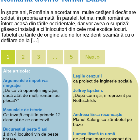
În șapte ani, România a acordat mai multe cetățenii decât are
soldați în propria armată. În paralel, tot mai mulți români se
întorc acasă din țările occidentale, dar vor avea o surpriză:
găsesc instalați aici înlocuitori din cele mai exotice locuri.
Tabelul cu țările de origine ale noilor rezidenți seamănă cu o
defilare de la […]
1
2
3
…
5
Next »
Alte articole:
Legile cenzurii
Argumentele împotriva
ca proiect de inginerie socială
imigrației
„De ce vă opuneți imigrației,
Jeffrey Epstein:
dacă atât de mulți români au
„După cum știi, îi reprezint pe
plecat?”
Rothschilds
Manualele de istorie
Andreea Esca recunoaște
Ce învață copiii în primele 12
Planul Kalergi cu zâmbetul pe
clase și de ce contează
buze
Bucureștiul peste 5 ani
Lumea lăsată în urmă
1 din 4 locuitori vin de peste
de cel mai mare proxenet din
hotare