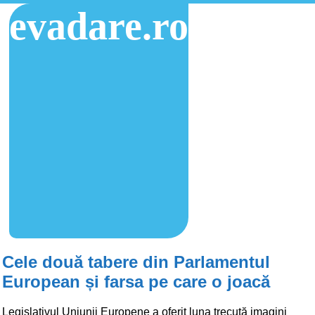
evadare.ro
Cele două tabere din Parlamentul
European și farsa pe care o joacă
Legislativul Uniunii Europene a oferit luna trecută imagini