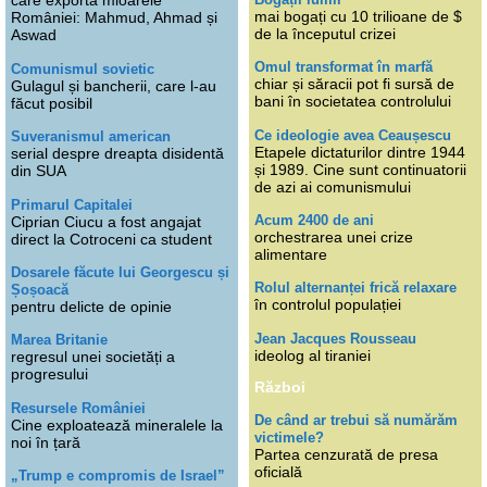
care exportă mioarele
mai bogați cu 10 trilioane de $
României: Mahmud, Ahmad și
de la începutul crizei
Aswad
Omul transformat în marfă
Comunismul sovietic
chiar și săracii pot fi sursă de
Gulagul și bancherii, care l-au
bani în societatea controlului
făcut posibil
Ce ideologie avea Ceaușescu
Suveranismul american
Etapele dictaturilor dintre 1944
serial despre dreapta disidentă
și 1989. Cine sunt continuatorii
din SUA
de azi ai comunismului
Primarul Capitalei
Acum 2400 de ani
Ciprian Ciucu a fost angajat
orchestrarea unei crize
direct la Cotroceni ca student
alimentare
Dosarele făcute lui Georgescu și
Rolul alternanței frică relaxare
Șoșoacă
în controlul populației
pentru delicte de opinie
Jean Jacques Rousseau
Marea Britanie
ideolog al tiraniei
regresul unei societăți a
progresului
Război
Resursele României
De când ar trebui să numărăm
Cine exploatează mineralele la
victimele?
noi în țară
Partea cenzurată de presa
oficială
„Trump e compromis de Israel”