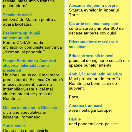
rasiale, piese într-o tranziție
Alexandr Soljenițîn despre
postmodernă
Situația evreilor în Imperiul
Țarist
Școala de acasă
interzisă de Macron pentru a
Cazurile cele mai suspecte
apăra laicitatea
centralizarea primelor 800 de
decese atribuite covidului
Rezistența spirituală
anticomunistă
Diferența dintre marxism și
Pentru CNSAS, martirii
socialism
închisorilor comuniste sunt încă
„dușmani ai poporului”.
Educația sexuală în școli
proiectul de inginerie socială din
Despre Bartolomeu Anania și
spatele bunelor intenții
alegerea nefericită a unui
preafericit
Arabii, în topul latifundiarilor
Un elogiu adus celui mai mare
Marii proprietari de teren în
predicator din Biserica Ortodoxă
România și beneficiarii de
în acest moment, care, nu
subvenții
întâmplător, este și cel mai
virulent atacat de presa din
Foto
România
America frumoasă
Mistica iconicului la Ghelasie
avea nostalgia Europei
o viziune speculativă în
isihasmul românesc
Hărțile
unei pandemii geo-politice
Surse antice
Ce au scris necreștinii la