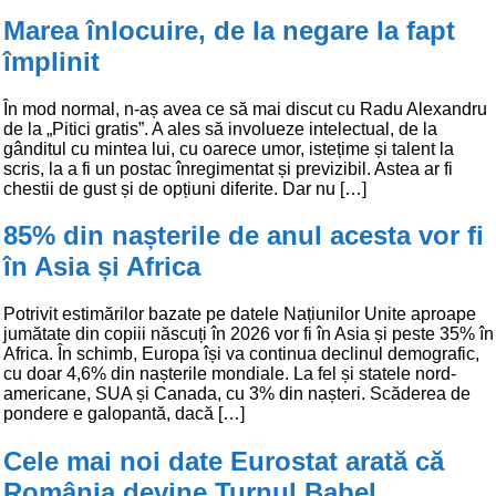
Marea înlocuire, de la negare la fapt
împlinit
În mod normal, n-aș avea ce să mai discut cu Radu Alexandru
de la „Pitici gratis”. A ales să involueze intelectual, de la
gânditul cu mintea lui, cu oarece umor, istețime și talent la
scris, la a fi un postac înregimentat și previzibil. Astea ar fi
chestii de gust și de opțiuni diferite. Dar nu […]
85% din nașterile de anul acesta vor fi
în Asia și Africa
Potrivit estimărilor bazate pe datele Națiunilor Unite aproape
jumătate din copiii născuți în 2026 vor fi în Asia și peste 35% în
Africa. În schimb, Europa își va continua declinul demografic,
cu doar 4,6% din nașterile mondiale. La fel și statele nord-
americane, SUA și Canada, cu 3% din nașteri. Scăderea de
pondere e galopantă, dacă […]
Cele mai noi date Eurostat arată că
România devine Turnul Babel