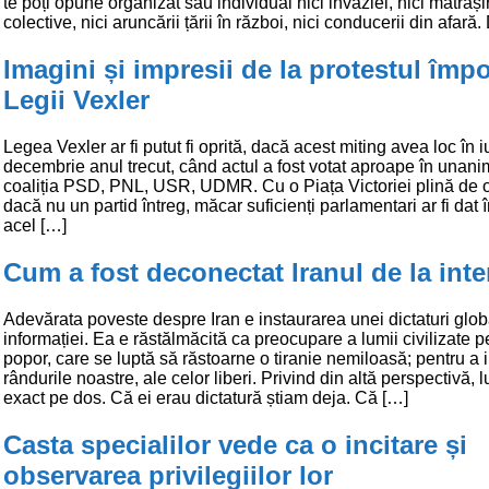
te poți opune organizat sau individual nici invaziei, nici mătrăși
colective, nici aruncării țării în război, nici conducerii din afară
Imagini și impresii de la protestul împo
Legii Vexler
Legea Vexler ar fi putut fi oprită, dacă acest miting avea loc în i
decembrie anul trecut, când actul a fost votat aproape în unani
coaliția PSD, PNL, USR, UDMR. Cu o Piața Victoriei plină de 
dacă nu un partid întreg, măcar suficienți parlamentari ar fi dat 
acel […]
Cum a fost deconectat Iranul de la inte
Adevărata poveste despre Iran e instaurarea unei dictaturi glob
informației. Ea e răstălmăcită ca preocupare a lumii civilizate p
popor, care se luptă să răstoarne o tiranie nemiloasă; pentru a i
rândurile noastre, ale celor liberi. Privind din altă perspectivă, l
exact pe dos. Că ei erau dictatură știam deja. Că […]
Casta specialilor vede ca o incitare și
observarea privilegiilor lor