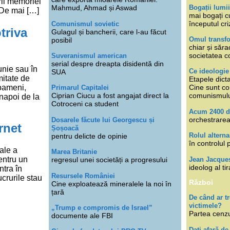
rii memoriei
Bogații lumi
Mahmud, Ahmad și Aswad
. De mai […]
mai bogați cu
începutul cri
Comunismul sovietic
triva
Gulagul și bancherii, care l-au făcut
Omul transfo
posibil
chiar și săra
societatea co
Suveranismul american
serial despre dreapta disidentă din
unie sau în
Ce ideologi
SUA
mitate de
Etapele dicta
oameni,
Cine sunt con
Primarul Capitalei
Ciprian Ciucu a fost angajat direct la
comunismul
înapoi de la
Cotroceni ca student
Acum 2400 d
orchestrarea
Dosarele făcute lui Georgescu și
rnet
Șoșoacă
Rolul alterna
pentru delicte de opinie
în controlul 
ale a
Marea Britanie
entru un
Jean Jacque
regresul unei societăți a progresului
ideolog al tir
ntra în
Resursele României
ucrurile stau
Război
Cine exploatează mineralele la noi în
țară
De când ar 
victimele?
„Trump e compromis de Israel”
Partea cenzu
documente ale FBI
Dați afară de