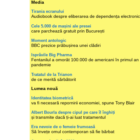
Media
Tirania ecranului
Audiobook despre eliberarea de dependența electroni
Cele 5.000 de mașini ale presei
care parchează gratuit prin București
Moment antologic
BBC prezice prăbușirea unei clădiri
Isprăvile Big Pharma
Fentanilul a omorât 100.000 de americani în primul an
pandemie
Tratatul de la Trianon
de ce merită sărbătorit
Lumea nouă
Identitatea biometrică
va fi necesară repornirii economiei, spune Tony Blair
Albert Bourla despre cipul pe care îl înghiți
și transmite dacă ți-ai luat tratamentul
Era nevoie de o femeie frumoasă
Să învețe omul contemporan să fie bărbat