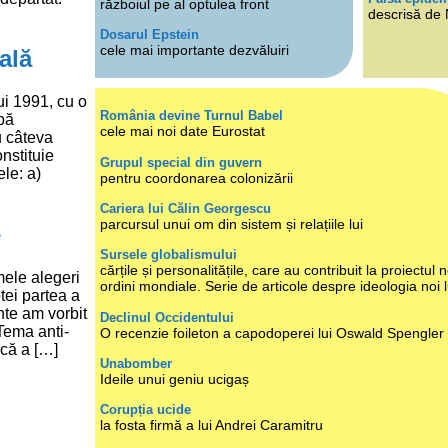
războiul pe al optulea front
descrisă de
Dosarul Epstein
cele mai importante dezvăluiri
ală
lui 1991, cu o
România devine Turnul Babel
upă
cele mai noi date Eurostat
u câteva
onstituie
Grupul special din guvern
le: a)
pentru coordonarea colonizării
Cariera lui Călin Georgescu
parcursul unui om din sistem și relațiile lui
e
Sursele globalismului
cărțile și personalitățile, care au contribuit la proiectul n
mele alegeri
ordini mondiale. Serie de articole despre ideologia noi 
tei partea a
ente am vorbit
Declinul Occidentului
Tema anti-
O recenzie foileton a capodoperei lui Oswald Spengler
scă a […]
Unabomber
Ideile unui geniu ucigaș
Corupția ucide
la fosta firmă a lui Andrei Caramitru