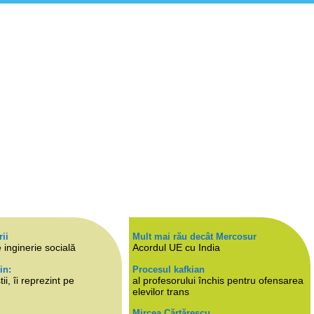
rii
Mult mai rău decât Mercosur
 inginerie socială
Acordul UE cu India
in:
Procesul kafkian
i, îi reprezint pe
al profesorului închis pentru ofensarea
elevilor trans
Mircea Cărtărescu