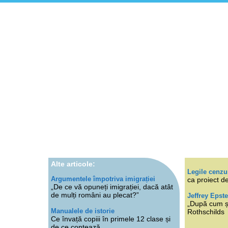
Alte articole:
Legile cenzu
Argumentele împotriva imigrației
ca proiect de
„De ce vă opuneți imigrației, dacă atât
de mulți români au plecat?”
Jeffrey Epste
„După cum ști
Manualele de istorie
Rothschilds
Ce învață copiii în primele 12 clase și
de ce contează