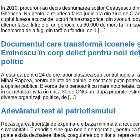
În 2010, procurorii au decis deshumarea soților Ceaușescu din 
Ghencea. Nu pentru a rejudeca farsa judiciară din ziua de Crăc
cuplul fusese acuzat de lucruri fantasmagorice, din zvonuri, do
ulterior false. Între ele: un genocid cu 60.000 de morți la Timișo
încercarea de a fugi din țară cu fonduri de 1 […]
Documentul care transformă icoanele ș
Eminescu în corp delict pentru noii deț
politic
Arestarea pentru 24 de ore, apoi plasarea sub control judiciar 
Mihai Rapcea, pentru delicte de opinie, a șocat cel puțin partea
a opiniei publice. E vorba de o persoană cu mare notorietate, ca
în societatea civilă (în circa 30 de ONG-uri, după propriile estimă
diverse organizații politice, de […]
Adevăratul test al patriotismului
Recâștigarea libertății de exprimare e baza minimală a recuperă
suveranității. E condiția sine qua non a democrației, pentru că 
poate exista dezbatere liberă, coagularea opiniilor și reprezent