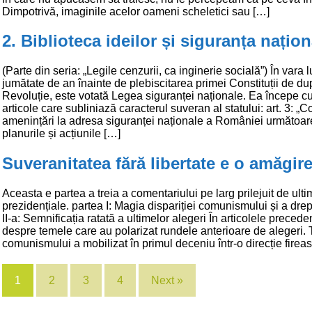
Dimpotrivă, imaginile acelor oameni scheletici sau […]
2. Biblioteca ideilor și siguranța națion
(Parte din seria: „Legile cenzurii, ca inginerie socială”) În vara 
jumătate de an înainte de plebiscitarea primei Constituții de d
Revoluție, este votată Legea siguranței naționale. Ea începe c
articole care subliniază caracterul suveran al statului: art. 3: „C
amenințări la adresa siguranței naționale a României următoare
planurile și acțiunile […]
Suveranitatea fără libertate e o amăgir
Aceasta e partea a treia a comentariului pe larg prilejuit de ulti
prezidențiale. partea I: Magia dispariției comunismului și a drep
II-a: Semnificația ratată a ultimelor alegeri În articolele preced
despre temele care au polarizat rundele anterioare de alegeri. 
comunismului a mobilizat în primul deceniu într-o direcție firea
1
2
3
4
Next »