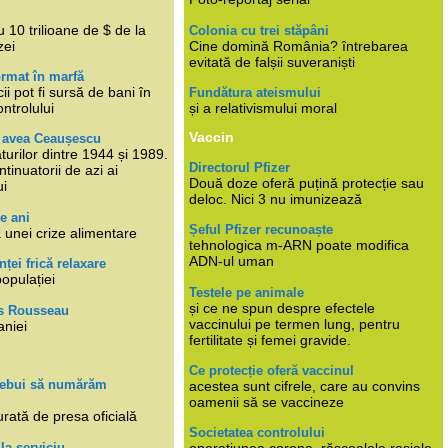
i
 10 trilioane de $ de la
Colonia cu trei stăpâni
zei
Cine domină România? întrebarea
evitată de falșii suveraniști
rmat în marfă
cii pot fi sursă de bani în
Fundătura ateismului
ntrolului
și a relativismului moral
Vaccin
e avea Ceaușescu
turilor dintre 1944 și 1989.
Directorul Pfizer
tinuatorii de azi ai
Două doze oferă puțină protecție sau
ui
deloc. Nici 3 nu imunizează
e ani
Șeful Pfizer recunoaște
 unei crize alimentare
tehnologica m-ARN poate modifica
ADN-ul uman
nței frică relaxare
populației
Testele pe animale
și ce ne spun despre efectele
s Rousseau
vaccinului pe termen lung, pentru
aniei
fertilitate și femei gravide.
Ce protecție oferă vaccinul
trebui să numărăm
acestea sunt cifrele, care au convins
oamenii să se vaccineze
rată de presa oficială
Societatea controlului
 la serviciu