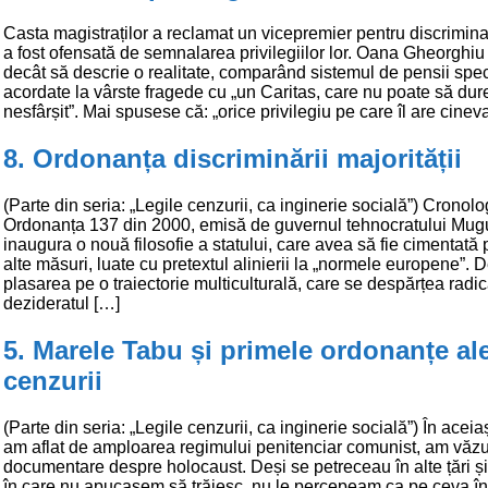
Casta magistraților a reclamat un vicepremier pentru discrimina
a fost ofensată de semnalarea privilegiilor lor. Oana Gheorghiu
decât să descrie o realitate, comparând sistemul de pensii spe
acordate la vârste fragede cu „un Caritas, care nu poate să dur
nesfârșit”. Mai spusese că: „orice privilegiu pe care îl are cinev
8. Ordonanța discriminării majorității
(Parte din seria: „Legile cenzurii, ca inginerie socială”) Cronolo
Ordonanța 137 din 2000, emisă de guvernul tehnocratului Mugu
inaugura o nouă filosofie a statului, care avea să fie cimentată 
alte măsuri, luate cu pretextul alinierii la „normele europene”. D
plasarea pe o traiectorie multiculturală, care se despărțea radic
dezideratul […]
5. Marele Tabu și primele ordonanțe al
cenzurii
(Parte din seria: „Legile cenzurii, ca inginerie socială”) În aceia
am aflat de amploarea regimului penitenciar comunist, am văzu
documentare despre holocaust. Deși se petreceau în alte țări și
în care nu apucasem să trăiesc, nu le percepeam ca pe ceva în