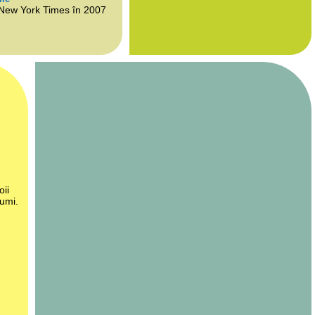
 New York Times în 2007
oii
lumi.