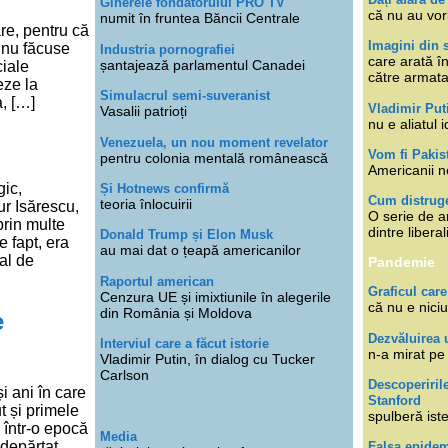
Ginerele fondatorului PRO TV
că nu au vor
numit în fruntea Băncii Centrale
re, pentru că
Imagini din s
 nu făcuse
Industria pornografiei
care arată î
șantajează parlamentul Canadei
ciale
către armat
eze la
Simulacrul semi-suveranist
a, […]
Vladimir Put
Vasalii patrioți
nu e aliatul i
Venezuela, un nou moment revelator
Vom fi Pakis
pentru colonia mentală românească
Americanii n
gic,
Și Hotnews confirmă
Cum distruge
teoria înlocuirii
r Isărescu,
O serie de ar
prin multe
dintre libera
Donald Trump și Elon Musk
e fapt, era
au mai dat o țeapă americanilor
al de
Pandemie
Raportul american
Graficul care
Cenzura UE și imixtiunile în alegerile
că nu e niciu
din România și Moldova
e
Dezvăluirea 
Interviul care a făcut istorie
n-a mirat pe
Vladimir Putin, în dialog cu Tucker
Carlson
Descoperiril
și ani în care
Stanford
t și primele
spulberă ist
 într-o epocă
Media
depărtat.
Falsa epide