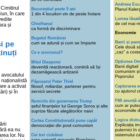
Andreea Esc
Cimitirul
Planul Kaler
Bucureștiul peste 5 ani
iun, în care
1 din 4 locuitori vin de peste hotare
Lumea lăsat
vedite
de cel mai m
Chiolhanul
ara și
ca formă de discriminare
Economie
Bugetul României
i pe
Banii și pan
cum se adună și cum se împarte
Cele două s
inuți
„caz” a cost
Ce e sionismul?
Opțiunea O
Mitul Diasporei
Banii digita
devenită reacționară, contină să își
comunism și 
dezamăgească artizanii
a avocatului
Poporului
 naționalistă
Păpușarul Peter Thiel
re a activat
Capturarea 
filosof, miliardar, partener pentru
cu ajutorul c
servicii secrete
ri) și în
FMI anunță 
Numirile din guvernarea Trump
cum ar putea
șeful finanțelor lui George Soros și alte
economiile d
suprize făcute alegătorilor naivi
Logica distr
Curtea Constituțională pune capăt
rii
Explicația im
democrației din post-comunism
fără ea nu
puternici în
sistemului ca
Cei trei ciobănei
area lor. Nu
care exportă mioarele României: