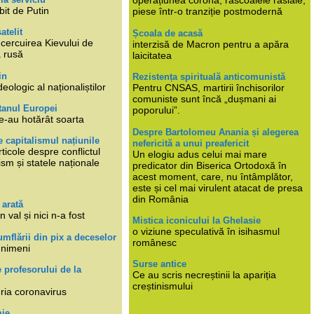
operațiunea corona, răscoalele rasiale,
bit de Putin
piese într-o tranziție postmodernă
atelit
Școala de acasă
ncercuirea Kievului de
interzisă de Macron pentru a apăra
a rusă
laicitatea
in
Rezistența spirituală anticomunistă
deologic al naționaliștilor
Pentru CNSAS, martirii închisorilor
comuniste sunt încă „dușmani ai
tanul Europei
poporului”.
e-au hotărât soarta
Despre Bartolomeu Anania și alegerea
 capitalismul națiunile
nefericită a unui preafericit
ticole despre conflictul
Un elogiu adus celui mai mare
lism și statele naționale
predicator din Biserica Ortodoxă în
acest moment, care, nu întâmplător,
este și cel mai virulent atacat de presa
din România
 arată
n val și nici n-a fost
Mistica iconicului la Ghelasie
o viziune speculativă în isihasmul
umflării din pix a deceselor
românesc
 nimeni
Surse antice
e profesorului de la
Ce au scris necreștinii la apariția
creștinismului
eria coronavirus
mie