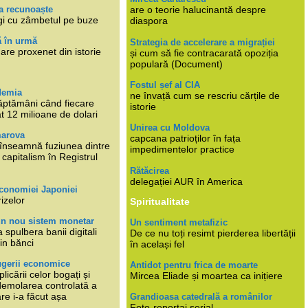
a recunoaște
are o teorie halucinantă despre
gi cu zâmbetul pe buze
diaspora
ă în urmă
Strategia de accelerare a migrației
are proxenet din istorie
și cum să fie contracarată opoziția
populară (Document)
Fostul șef al CIA
demia
ne învață cum se rescriu cărțile de
ăptămâni când fiecare
istorie
at 12 milioane de dolari
Unirea cu Moldova
marova
capcana patrioților în fața
li înseamnă fuziunea dintre
impedimentelor practice
capitalism în Registrul
Rătăcirea
delegației AUR în America
economiei Japoniei
rizelor
Spiritualitate
un nou sistem monetar
Un sentiment metafizic
 spulbera banii digitali
De ce nu toți resimt pierderea libertății
in bănci
în același fel
ugerii economice
Antidot pentru frica de moarte
plicării celor bogați și
Mircea Eliade și moartea ca inițiere
 demolarea controlată a
re i-a făcut așa
Grandioasa catedrală a românilor
Foto-reportaj serial