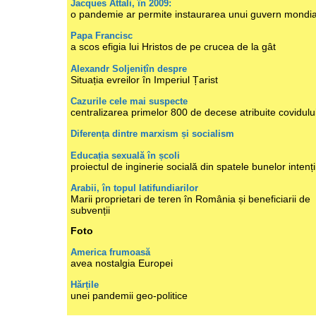
Jacques Attali, în 2009:
o pandemie ar permite instaurarea unui guvern mondia
Papa Francisc
a scos efigia lui Hristos de pe crucea de la gât
Alexandr Soljenițîn despre
Situația evreilor în Imperiul Țarist
Cazurile cele mai suspecte
centralizarea primelor 800 de decese atribuite covidulu
Diferența dintre marxism și socialism
Educația sexuală în școli
proiectul de inginerie socială din spatele bunelor intenți
Arabii, în topul latifundiarilor
Marii proprietari de teren în România și beneficiarii de
subvenții
Foto
America frumoasă
avea nostalgia Europei
Hărțile
unei pandemii geo-politice