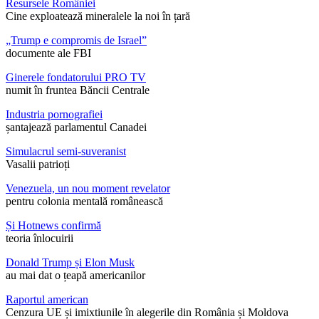
Resursele României
Cine exploatează mineralele la noi în țară
„Trump e compromis de Israel”
documente ale FBI
Ginerele fondatorului PRO TV
numit în fruntea Băncii Centrale
Industria pornografiei
șantajează parlamentul Canadei
Simulacrul semi-suveranist
Vasalii patrioți
Venezuela, un nou moment revelator
pentru colonia mentală românească
Și Hotnews confirmă
teoria înlocuirii
Donald Trump și Elon Musk
au mai dat o țeapă americanilor
Raportul american
Cenzura UE și imixtiunile în alegerile din România și Moldova