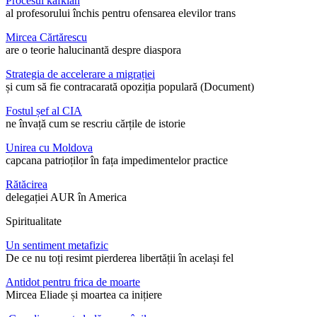
Procesul kafkian
al profesorului închis pentru ofensarea elevilor trans
Mircea Cărtărescu
are o teorie halucinantă despre diaspora
Strategia de accelerare a migrației
și cum să fie contracarată opoziția populară (Document)
Fostul șef al CIA
ne învață cum se rescriu cărțile de istorie
Unirea cu Moldova
capcana patrioților în fața impedimentelor practice
Rătăcirea
delegației AUR în America
Spiritualitate
Un sentiment metafizic
De ce nu toți resimt pierderea libertății în același fel
Antidot pentru frica de moarte
Mircea Eliade și moartea ca inițiere