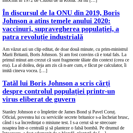
întocmit în 1972 de Clubul de la Roma. Să nu […]
În discursul de la ONU din 2019, Boris
Johnson a atins temele anului 2020:
vaccinuri, supravegherea populației, a
patra revoluție industrială
Am văzut azi un clip editat, de doar două minute, cu prim-ministrul
Marii Britanii, Boris Johnson. Și am fost convins că e total fals. La
primul minut am crezut că sunt fragmente tăiate din context (ceea ce
era). La al doilea, deja am zis că n-are cum, e făcut pe calculator, îi
imită cineva vocea. […]
Tatăl lui Boris Johnson a scris cărți
despre controlul populației printr-un
virus eliberat de guvern
Stanley Johnson e o împletire de James Bond și Pavel Coruț.
Oficial, povestea lui cu serviciile secrete britanice s-a încheiat brusc,
când i s-a încredințat o misiune test. I s-a cerut să se strecoare
noaptea într-o centrală și să planteze o falsă bombă. Pe drumul de