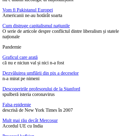
Vom fi Pakistanul Europei
Americanii ne-au hotărât soarta
Cum distruge capitalismul națiunile
O serie de articole despre conflictul dintre liberalism și statele
naționale
Pandemie
Graficul care arată
că nu e niciun val și nici n-a fost
Dezvăluirea umflării din pix a deceselor
n-a mirat pe nimeni
Descoperirile profesorului de la Stanford
spulberă isteria coronavirus
Falsa epidemie
descrisă de New York Times în 2007
Mult mai rău decât Mercosur
Acordul UE cu India