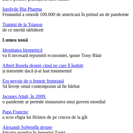
Isprăvile Big Pharma
Fentanilul a omorât 100.000 de americani în primul an de pandemie
Tratatul de la Trianon
de ce merită sărbătorit
Lumea nouă
Identitatea biometrică
va fi necesară repornirii economiei, spune Tony Blair
Albert Bourla despre cipul pe care îl înghiți
și transmite dacă ți-ai luat tratamentul
Era nevoie de o femeie frumoasă
Să învețe omul contemporan să fie bărbat
Jacques Attali, în 2009:
o pandemie ar permite instaurarea unui guvern mondial
Papa Francisc
a scos efigia lui Hristos de pe crucea de la gât
Alexandr Soljenițîn despre
Situația evreilor în Imperiul Țarist