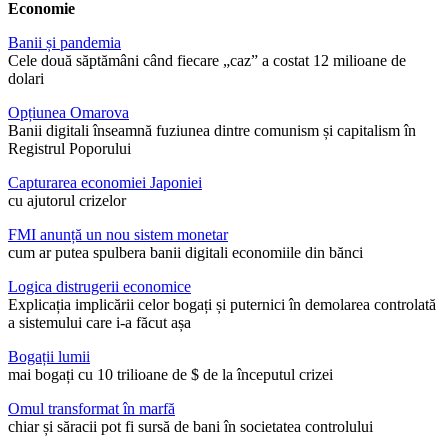
Economie
Banii și pandemia
Cele două săptămâni când fiecare „caz” a costat 12 milioane de
dolari
Opțiunea Omarova
Banii digitali înseamnă fuziunea dintre comunism și capitalism în
Registrul Poporului
Capturarea economiei Japoniei
cu ajutorul crizelor
FMI anunță un nou sistem monetar
cum ar putea spulbera banii digitali economiile din bănci
Logica distrugerii economice
Explicația implicării celor bogați și puternici în demolarea controlată
a sistemului care i-a făcut așa
Bogații lumii
mai bogați cu 10 trilioane de $ de la începutul crizei
Omul transformat în marfă
chiar și săracii pot fi sursă de bani în societatea controlului