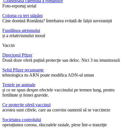
Grandioasa catedrală a românilor
Foto-reportaj serial
Colonia cu trei stăpâni
Cine domină România? întrebarea evitată de falșii suveraniști
Fundătura ateismului
și a relativismului moral
Vaccin
Directorul Pfizer
Două doze oferă puțină protecție sau deloc. Nici 3 nu imunizează
Șeful Pfizer recunoaște
tehnologica m-ARN poate modifica ADN-ul uman
Testele pe animale
și ce ne spun despre efectele vaccinului pe termen lung, pentru
fertilitate și femei gravide.
Ce protecție oferă vaccinul
acestea sunt cifrele, care au convins oamenii să se vaccineze
Societatea controlului
operațiunea corona, răscoalele rasiale, piese într-o tranziție