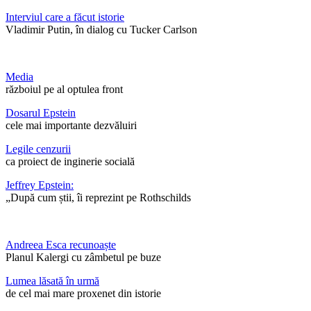
Interviul care a făcut istorie
Vladimir Putin, în dialog cu Tucker Carlson
Media
războiul pe al optulea front
Dosarul Epstein
cele mai importante dezvăluiri
Legile cenzurii
ca proiect de inginerie socială
Jeffrey Epstein:
„După cum știi, îi reprezint pe Rothschilds
Andreea Esca recunoaște
Planul Kalergi cu zâmbetul pe buze
Lumea lăsată în urmă
de cel mai mare proxenet din istorie