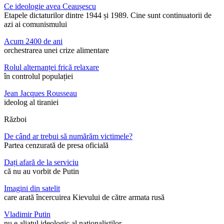
Ce ideologie avea Ceaușescu
Etapele dictaturilor dintre 1944 și 1989. Cine sunt continuatorii de
azi ai comunismului
Acum 2400 de ani
orchestrarea unei crize alimentare
Rolul alternanței frică relaxare
în controlul populației
Jean Jacques Rousseau
ideolog al tiraniei
Război
De când ar trebui să numărăm victimele?
Partea cenzurată de presa oficială
Dați afară de la serviciu
că nu au vorbit de Putin
Imagini din satelit
care arată încercuirea Kievului de către armata rusă
Vladimir Putin
nu e aliatul ideologic al naționaliștilor