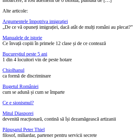
întoarcere, a fost ademenit de o blondă, plantată de […]
Alte articole:
Argumentele împotriva imigrației
„De ce vă opuneți imigrației, dacă atât de mulți români au plecat?”
Manualele de istorie
Ce învață copiii în primele 12 clase și de ce contează
Bucureștiul peste 5 ani
1 din 4 locuitori vin de peste hotare
Chiolhanul
ca formă de discriminare
Bugetul României
cum se adună și cum se împarte
Ce e sionismul?
Mitul Diasporei
devenită reacționară, contină să își dezamăgească artizanii
Păpușarul Peter Thiel
filosof, miliardar, partener pentru servicii secrete