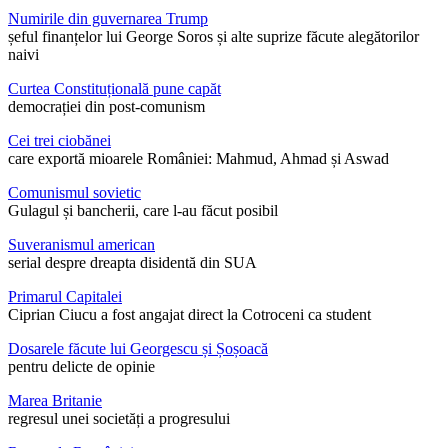
Numirile din guvernarea Trump
șeful finanțelor lui George Soros și alte suprize făcute alegătorilor
naivi
Curtea Constituțională pune capăt
democrației din post-comunism
Cei trei ciobănei
care exportă mioarele României: Mahmud, Ahmad și Aswad
Comunismul sovietic
Gulagul și bancherii, care l-au făcut posibil
Suveranismul american
serial despre dreapta disidentă din SUA
Primarul Capitalei
Ciprian Ciucu a fost angajat direct la Cotroceni ca student
Dosarele făcute lui Georgescu și Șoșoacă
pentru delicte de opinie
Marea Britanie
regresul unei societăți a progresului