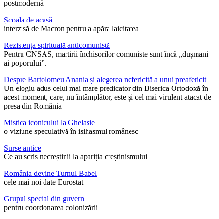
postmodernă
Școala de acasă
interzisă de Macron pentru a apăra laicitatea
Rezistența spirituală anticomunistă
Pentru CNSAS, martirii închisorilor comuniste sunt încă „dușmani
ai poporului”.
Despre Bartolomeu Anania și alegerea nefericită a unui preafericit
Un elogiu adus celui mai mare predicator din Biserica Ortodoxă în
acest moment, care, nu întâmplător, este și cel mai virulent atacat de
presa din România
Mistica iconicului la Ghelasie
o viziune speculativă în isihasmul românesc
Surse antice
Ce au scris necreștinii la apariția creștinismului
România devine Turnul Babel
cele mai noi date Eurostat
Grupul special din guvern
pentru coordonarea colonizării