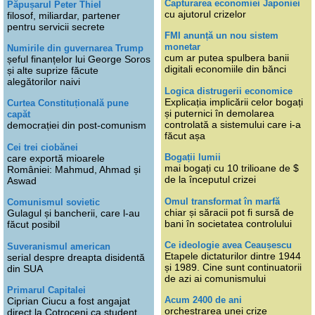
Capturarea economiei Japoniei
Păpușarul Peter Thiel
cu ajutorul crizelor
filosof, miliardar, partener
pentru servicii secrete
FMI anunță un nou sistem
monetar
Numirile din guvernarea Trump
cum ar putea spulbera banii
șeful finanțelor lui George Soros
digitali economiile din bănci
și alte suprize făcute
alegătorilor naivi
Logica distrugerii economice
Explicația implicării celor bogați
Curtea Constituțională pune
și puternici în demolarea
capăt
controlată a sistemului care i-a
democrației din post-comunism
făcut așa
Cei trei ciobănei
Bogații lumii
care exportă mioarele
mai bogați cu 10 trilioane de $
României: Mahmud, Ahmad și
de la începutul crizei
Aswad
Omul transformat în marfă
Comunismul sovietic
chiar și săracii pot fi sursă de
Gulagul și bancherii, care l-au
bani în societatea controlului
făcut posibil
Ce ideologie avea Ceaușescu
Suveranismul american
Etapele dictaturilor dintre 1944
serial despre dreapta disidentă
și 1989. Cine sunt continuatorii
din SUA
de azi ai comunismului
Primarul Capitalei
Acum 2400 de ani
Ciprian Ciucu a fost angajat
orchestrarea unei crize
direct la Cotroceni ca student