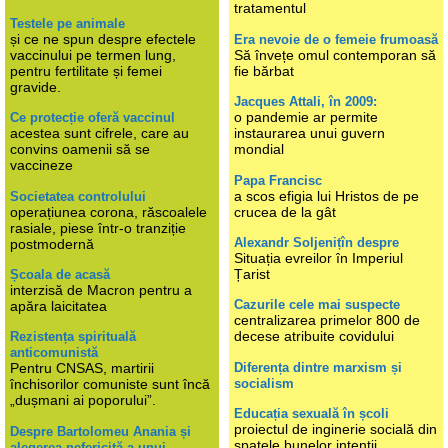
tratamentul
Testele pe animale
și ce ne spun despre efectele
Era nevoie de o femeie frumoasă
vaccinului pe termen lung,
Să învețe omul contemporan să
pentru fertilitate și femei
fie bărbat
gravide.
Jacques Attali, în 2009:
o pandemie ar permite
Ce protecție oferă vaccinul
acestea sunt cifrele, care au
instaurarea unui guvern
convins oamenii să se
mondial
vaccineze
Papa Francisc
a scos efigia lui Hristos de pe
Societatea controlului
operațiunea corona, răscoalele
crucea de la gât
rasiale, piese într-o tranziție
Alexandr Soljenițîn despre
postmodernă
Situația evreilor în Imperiul
Țarist
Școala de acasă
interzisă de Macron pentru a
Cazurile cele mai suspecte
apăra laicitatea
centralizarea primelor 800 de
decese atribuite covidului
Rezistența spirituală
anticomunistă
Diferența dintre marxism și
Pentru CNSAS, martirii
socialism
închisorilor comuniste sunt încă
„dușmani ai poporului”.
Educația sexuală în școli
proiectul de inginerie socială din
Despre Bartolomeu Anania și
spatele bunelor intenții
alegerea nefericită a unui