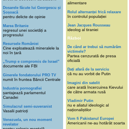
alimentare
Dosarele făcute lui Georgescu și
Rolul alternanței frică relaxare
Șoșoacă
în controlul populației
pentru delicte de opinie
Jean Jacques Rousseau
Marea Britanie
ideolog al tiraniei
regresul unei societăți a
progresului
Război
Resursele României
De când ar trebui să numărăm
Cine exploatează mineralele la
victimele?
noi în țară
Partea cenzurată de presa
oficială
„Trump e compromis de Israel”
documente ale FBI
Dați afară de la serviciu
că nu au vorbit de Putin
Ginerele fondatorului PRO TV
numit în fruntea Băncii Centrale
Imagini din satelit
care arată încercuirea Kievului
Industria pornografiei
de către armata rusă
șantajează parlamentul
Canadei
Vladimir Putin
nu e aliatul ideologic al
Simulacrul semi-suveranist
naționaliștilor
Vasalii patrioți
Vom fi Pakistanul Europei
Venezuela, un nou moment
Americanii ne-au hotărât soarta
revelator
pentru colonia mentală