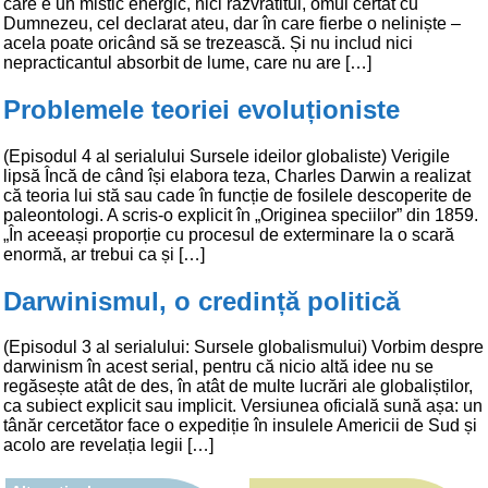
care e un mistic energic, nici răzvrătitul, omul certat cu
Dumnezeu, cel declarat ateu, dar în care fierbe o neliniște –
acela poate oricând să se trezească. Și nu includ nici
nepracticantul absorbit de lume, care nu are […]
Problemele teoriei evoluționiste
(Episodul 4 al serialului Sursele ideilor globaliste) Verigile
lipsă Încă de când își elabora teza, Charles Darwin a realizat
că teoria lui stă sau cade în funcție de fosilele descoperite de
paleontologi. A scris-o explicit în „Originea speciilor” din 1859.
„În aceeași proporție cu procesul de exterminare la o scară
enormă, ar trebui ca și […]
Darwinismul, o credință politică
(Episodul 3 al serialului: Sursele globalismului) Vorbim despre
darwinism în acest serial, pentru că nicio altă idee nu se
regăsește atât de des, în atât de multe lucrări ale globaliștilor,
ca subiect explicit sau implicit. Versiunea oficială sună așa: un
tânăr cercetător face o expediție în insulele Americii de Sud și
acolo are revelația legii […]