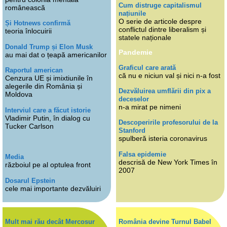
Cum distruge capitalismul
românească
națiunile
O serie de articole despre
Și Hotnews confirmă
conflictul dintre liberalism și
teoria înlocuirii
statele naționale
Donald Trump și Elon Musk
Pandemie
au mai dat o țeapă americanilor
Graficul care arată
Raportul american
că nu e niciun val și nici n-a fost
Cenzura UE și imixtiunile în
alegerile din România și
Dezvăluirea umflării din pix a
Moldova
deceselor
n-a mirat pe nimeni
Interviul care a făcut istorie
Vladimir Putin, în dialog cu
Descoperirile profesorului de la
Tucker Carlson
Stanford
spulberă isteria coronavirus
Falsa epidemie
Media
descrisă de New York Times în
războiul pe al optulea front
2007
Dosarul Epstein
cele mai importante dezvăluiri
Mult mai rău decât Mercosur
România devine Turnul Babel