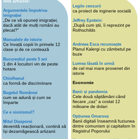
Alte articole:
Legile cenzurii
Argumentele împotriva
ca proiect de inginerie socială
imigrației
„De ce vă opuneți imigrației,
Jeffrey Epstein:
dacă atât de mulți români au
„După cum știi, îi reprezint pe
plecat?”
Rothschilds
Manualele de istorie
Andreea Esca recunoaște
Ce învață copiii în primele 12
Planul Kalergi cu zâmbetul pe
clase și de ce contează
buze
Bucureștiul peste 5 ani
Lumea lăsată în urmă
1 din 4 locuitori vin de peste
de cel mai mare proxenet din
hotare
istorie
Chiolhanul
Economie
ca formă de discriminare
Banii și pandemia
Bugetul României
Cele două săptămâni când
cum se adună și cum se
fiecare „caz” a costat 12
împarte
milioane de dolari
Ce e sionismul?
Opțiunea Omarova
Banii digitali înseamnă fuziunea
Mitul Diasporei
dintre comunism și capitalism în
devenită reacționară, contină să
Registrul Poporului
își dezamăgească artizanii