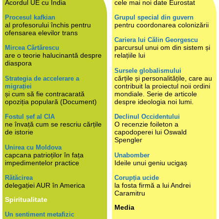
Acordul UE cu India
cele mai noi date Eurostat
Procesul kafkian
Grupul special din guvern
al profesorului închis pentru
pentru coordonarea colonizării
ofensarea elevilor trans
Cariera lui Călin Georgescu
parcursul unui om din sistem și
Mircea Cărtărescu
are o teorie halucinantă despre
relațiile lui
diaspora
Sursele globalismului
cărțile și personalitățile, care au
Strategia de accelerare a
contribuit la proiectul noii ordini
migrației
și cum să fie contracarată
mondiale. Serie de articole
opoziția populară (Document)
despre ideologia noi lumi.
Fostul șef al CIA
Declinul Occidentului
ne învață cum se rescriu cărțile
O recenzie foileton a
de istorie
capodoperei lui Oswald
Spengler
Unirea cu Moldova
capcana patrioților în fața
Unabomber
impedimentelor practice
Ideile unui geniu ucigaș
Rătăcirea
Corupția ucide
delegației AUR în America
la fosta firmă a lui Andrei
Caramitru
Spiritualitate
Media
Un sentiment metafizic