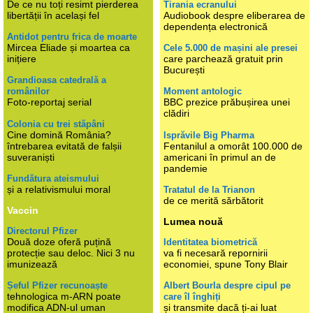
De ce nu toți resimt pierderea
Tirania ecranului
libertății în același fel
Audiobook despre eliberarea de
dependența electronică
Antidot pentru frica de moarte
Mircea Eliade și moartea ca
Cele 5.000 de mașini ale presei
inițiere
care parchează gratuit prin
București
Grandioasa catedrală a
românilor
Moment antologic
Foto-reportaj serial
BBC prezice prăbușirea unei
clădiri
Colonia cu trei stăpâni
Cine domină România?
Isprăvile Big Pharma
întrebarea evitată de falșii
Fentanilul a omorât 100.000 de
suveraniști
americani în primul an de
pandemie
Fundătura ateismului
și a relativismului moral
Tratatul de la Trianon
de ce merită sărbătorit
Vaccin
Lumea nouă
Directorul Pfizer
Două doze oferă puțină
Identitatea biometrică
protecție sau deloc. Nici 3 nu
va fi necesară repornirii
imunizează
economiei, spune Tony Blair
Șeful Pfizer recunoaște
Albert Bourla despre cipul pe
tehnologica m-ARN poate
care îl înghiți
modifica ADN-ul uman
și transmite dacă ți-ai luat