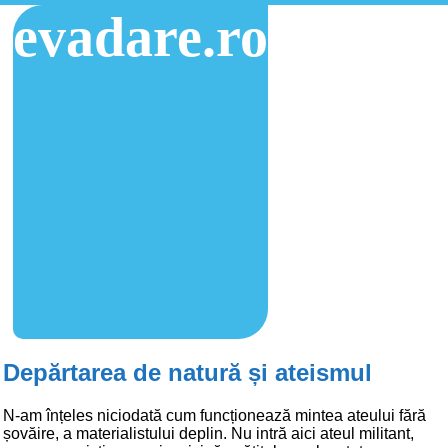
evadare.ro
Depărtarea de natură și ateismul
N-am înțeles niciodată cum funcționează mintea ateului fără
șovăire, a materialistului deplin. Nu intră aici ateul militant,