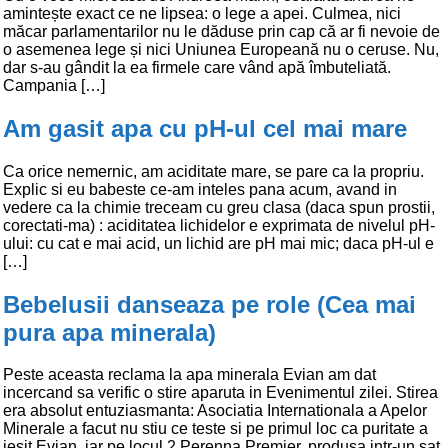
amintește exact ce ne lipsea: o lege a apei. Culmea, nici
măcar parlamentarilor nu le dăduse prin cap că ar fi nevoie de
o asemenea lege și nici Uniunea Europeană nu o ceruse. Nu,
dar s-au gândit la ea firmele care vând apă îmbuteliată.
Campania […]
Am gasit apa cu pH-ul cel mai mare
Ca orice nemernic, am aciditate mare, se pare ca la propriu.
Explic si eu babeste ce-am inteles pana acum, avand in
vedere ca la chimie treceam cu greu clasa (daca spun prostii,
corectati-ma) : aciditatea lichidelor e exprimata de nivelul pH-
ului: cu cat e mai acid, un lichid are pH mai mic; daca pH-ul e
[…]
Bebelusii danseaza pe role (Cea mai
pura apa minerala)
Peste aceasta reclama la apa minerala Evian am dat
incercand sa verific o stire aparuta in Evenimentul zilei. Stirea
era absolut entuziasmanta: Asociatia Internationala a Apelor
Minerale a facut nu stiu ce teste si pe primul loc ca puritate a
iesit Evian, iar pe locul 2 Perenna Premier, produsa intr-un sat