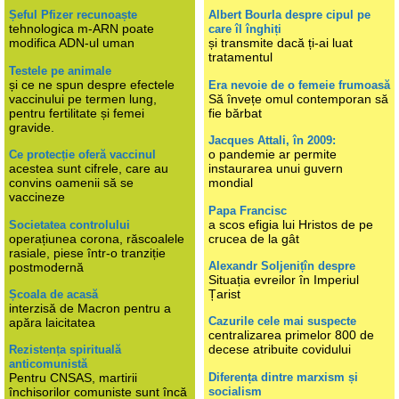
Șeful Pfizer recunoaște
Albert Bourla despre cipul pe
tehnologica m-ARN poate
care îl înghiți
modifica ADN-ul uman
și transmite dacă ți-ai luat
tratamentul
Testele pe animale
și ce ne spun despre efectele
Era nevoie de o femeie frumoasă
vaccinului pe termen lung,
Să învețe omul contemporan să
pentru fertilitate și femei
fie bărbat
gravide.
Jacques Attali, în 2009:
o pandemie ar permite
Ce protecție oferă vaccinul
acestea sunt cifrele, care au
instaurarea unui guvern
convins oamenii să se
mondial
vaccineze
Papa Francisc
a scos efigia lui Hristos de pe
Societatea controlului
operațiunea corona, răscoalele
crucea de la gât
rasiale, piese într-o tranziție
Alexandr Soljenițîn despre
postmodernă
Situația evreilor în Imperiul
Țarist
Școala de acasă
interzisă de Macron pentru a
Cazurile cele mai suspecte
apăra laicitatea
centralizarea primelor 800 de
decese atribuite covidului
Rezistența spirituală
anticomunistă
Diferența dintre marxism și
Pentru CNSAS, martirii
socialism
închisorilor comuniste sunt încă