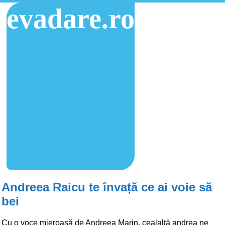
evadare.ro
Andreea Raicu te învață ce ai voie să
bei
Cu o voce mieroasă de Andreea Marin, cealaltă andrea ne