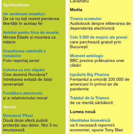
Caramitru
Spiritualitate
Media
Un sentiment metafizic
De ce nu toți resimt pierderea
Tirania ecranului
libertății în același fel
Audiobook despre eliberarea de
dependența electronică
Antidot pentru frica de moarte
Mircea Eliade și moartea ca
Cele 5.000 de mașini ale presei
inițiere
care parchează gratuit prin
București
Grandioasa catedrală a
românilor
Moment antologic
Foto-reportaj serial
BBC prezice prăbușirea unei
clădiri
Colonia cu trei stăpâni
Cine domină România?
Isprăvile Big Pharma
întrebarea evitată de falșii
Fentanilul a omorât 100.000 de
suveraniști
americani în primul an de
pandemie
Fundătura ateismului
și a relativismului moral
Tratatul de la Trianon
de ce merită sărbătorit
Vaccin
Lumea nouă
Directorul Pfizer
Două doze oferă puțină
Identitatea biometrică
protecție sau deloc. Nici 3 nu
va fi necesară repornirii
imunizează
economiei, spune Tony Blair