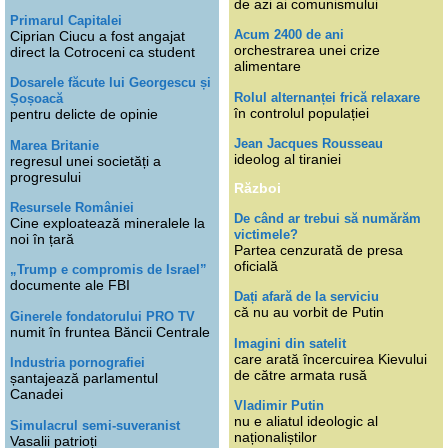
de azi ai comunismului
Primarul Capitalei
Acum 2400 de ani
Ciprian Ciucu a fost angajat
orchestrarea unei crize
direct la Cotroceni ca student
alimentare
Dosarele făcute lui Georgescu și
Rolul alternanței frică relaxare
Șoșoacă
în controlul populației
pentru delicte de opinie
Jean Jacques Rousseau
Marea Britanie
ideolog al tiraniei
regresul unei societăți a
progresului
Război
Resursele României
De când ar trebui să numărăm
Cine exploatează mineralele la
victimele?
noi în țară
Partea cenzurată de presa
oficială
„Trump e compromis de Israel”
documente ale FBI
Dați afară de la serviciu
că nu au vorbit de Putin
Ginerele fondatorului PRO TV
numit în fruntea Băncii Centrale
Imagini din satelit
care arată încercuirea Kievului
Industria pornografiei
de către armata rusă
șantajează parlamentul
Canadei
Vladimir Putin
nu e aliatul ideologic al
Simulacrul semi-suveranist
naționaliștilor
Vasalii patrioți