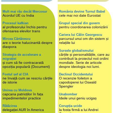
Mult mai rău decât Mercosur
România devine Turnul Babel
Acordul UE cu India
cele mai noi date Eurostat
Procesul kafkian
Grupul special din guvern
al profesorului închis pentru
pentru coordonarea colonizării
ofensarea elevilor trans
Cariera lui Călin Georgescu
parcursul unui om din sistem și
Mircea Cărtărescu
are o teorie halucinantă despre
relațiile lui
diaspora
Sursele globalismului
cărțile și personalitățile, care au
Strategia de accelerare a
contribuit la proiectul noii ordini
migrației
și cum să fie contracarată
mondiale. Serie de articole
opoziția populară (Document)
despre ideologia noi lumi.
Fostul șef al CIA
Declinul Occidentului
ne învață cum se rescriu cărțile
O recenzie foileton a
de istorie
capodoperei lui Oswald
Spengler
Unirea cu Moldova
capcana patrioților în fața
Unabomber
impedimentelor practice
Ideile unui geniu ucigaș
Rătăcirea
Corupția ucide
delegației AUR în America
la fosta firmă a lui Andrei