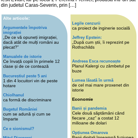
din judetul Caras-Severin, prin […]
Alte articole:
Legile cenzurii
Argumentele împotriva
ca proiect de inginerie socială
imigrației
„De ce vă opuneți imigrației,
Jeffrey Epstein:
dacă atât de mulți români au
„După cum știi, îi reprezint pe
plecat?”
Rothschilds
Manualele de istorie
Andreea Esca recunoaște
Ce învață copiii în primele 12
Planul Kalergi cu zâmbetul pe
clase și de ce contează
buze
Bucureștiul peste 5 ani
Lumea lăsată în urmă
1 din 4 locuitori vin de peste
de cel mai mare proxenet din
hotare
istorie
Chiolhanul
Economie
ca formă de discriminare
Banii și pandemia
Bugetul României
Cele două săptămâni când
cum se adună și cum se
fiecare „caz” a costat 12
împarte
milioane de dolari
Ce e sionismul?
Opțiunea Omarova
Banii digitali înseamnă fuziunea
Mitul Diasporei