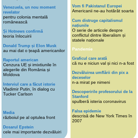
Vom fi Pakistanul Europei
Venezuela, un nou moment
Americanii ne-au hotărât soarta
revelator
pentru colonia mentală
Cum distruge capitalismul
românească
națiunile
O serie de articole despre
Și Hotnews confirmă
conflictul dintre liberalism și
teoria înlocuirii
statele naționale
Donald Trump și Elon Musk
Pandemie
au mai dat o țeapă americanilor
Graficul care arată
Raportul american
că nu e niciun val și nici n-a fost
Cenzura UE și imixtiunile în
alegerile din România și
Dezvăluirea umflării din pix a
Moldova
deceselor
n-a mirat pe nimeni
Interviul care a făcut istorie
Vladimir Putin, în dialog cu
Descoperirile profesorului de la
Tucker Carlson
Stanford
spulberă isteria coronavirus
Falsa epidemie
Media
descrisă de New York Times în
războiul pe al optulea front
2007
Dosarul Epstein
cele mai importante dezvăluiri