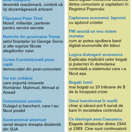
dintre comunism și capitalism în
devenită reacționară, contină să
Registrul Poporului
își dezamăgească artizanii
Capturarea economiei Japoniei
Păpușarul Peter Thiel
cu ajutorul crizelor
filosof, miliardar, partener
pentru servicii secrete
FMI anunță un nou sistem
monetar
Numirile din guvernarea Trump
cum ar putea spulbera banii
șeful finanțelor lui George Soros
digitali economiile din bănci
și alte suprize făcute
alegătorilor naivi
Logica distrugerii economice
Explicația implicării celor bogați
Curtea Constituțională pune
și puternici în demolarea
capăt
controlată a sistemului care i-a
democrației din post-comunism
făcut așa
Cei trei ciobănei
Bogații lumii
care exportă mioarele
mai bogați cu 10 trilioane de $
României: Mahmud, Ahmad și
de la începutul crizei
Aswad
Omul transformat în marfă
Comunismul sovietic
chiar și săracii pot fi sursă de
Gulagul și bancherii, care l-au
bani în societatea controlului
făcut posibil
Ce ideologie avea Ceaușescu
Suveranismul american
Etapele dictaturilor dintre 1944
serial despre dreapta disidentă
și 1989. Cine sunt continuatorii
din SUA