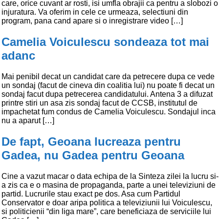
care, orice cuvant ar rosti, isi umfla obrajii ca pentru a slobozi o
injuratura. Va oferim in cele ce urmeaza, selectiuni din
program, pana cand apare si o inregistrare video […]
Camelia Voiculescu sondeaza tot mai
adanc
Mai penibil decat un candidat care da petrecere dupa ce vede
un sondaj (facut de cineva din coalitia lui) nu poate fi decat un
sondaj facut dupa petrecerea candidatului. Antena 3 a difuzat
printre stiri un asa zis sondaj facut de CCSB, institutul de
impachetat fum condus de Camelia Voiculescu. Sondajul inca
nu a aparut […]
De fapt, Geoana lucreaza pentru
Gadea, nu Gadea pentru Geoana
Cine a vazut macar o data echipa de la Sinteza zilei la lucru si-
a zis ca e o masina de propaganda, parte a unei televiziuni de
partid. Lucrurile stau exact pe dos. Asa cum Partidul
Conservator e doar aripa politica a televiziunii lui Voiculescu,
si politicienii “din liga mare”, care beneficiaza de serviciile lui