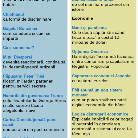
de cel mai mare proxenet din
hotare
istorie
Chiolhanul
Economie
ca formă de discriminare
Banii și pandemia
Bugetul României
Cele două săptămâni când
cum se adună și cum se
fiecare „caz” a costat 12
împarte
milioane de dolari
Ce e sionismul?
Opțiunea Omarova
Banii digitali înseamnă fuziunea
Mitul Diasporei
dintre comunism și capitalism în
devenită reacționară, contină să
Registrul Poporului
își dezamăgească artizanii
Capturarea economiei Japoniei
Păpușarul Peter Thiel
cu ajutorul crizelor
filosof, miliardar, partener
pentru servicii secrete
FMI anunță un nou sistem
monetar
Numirile din guvernarea Trump
cum ar putea spulbera banii
șeful finanțelor lui George Soros
digitali economiile din bănci
și alte suprize făcute
alegătorilor naivi
Logica distrugerii economice
Explicația implicării celor bogați
Curtea Constituțională pune
și puternici în demolarea
capăt
controlată a sistemului care i-a
democrației din post-comunism
făcut așa