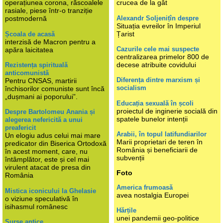
operațiunea corona, răscoalele
crucea de la gât
rasiale, piese într-o tranziție
Alexandr Soljenițîn despre
postmodernă
Situația evreilor în Imperiul
Țarist
Școala de acasă
interzisă de Macron pentru a
Cazurile cele mai suspecte
apăra laicitatea
centralizarea primelor 800 de
decese atribuite covidului
Rezistența spirituală
anticomunistă
Diferența dintre marxism și
Pentru CNSAS, martirii
socialism
închisorilor comuniste sunt încă
„dușmani ai poporului”.
Educația sexuală în școli
proiectul de inginerie socială din
Despre Bartolomeu Anania și
spatele bunelor intenții
alegerea nefericită a unui
preafericit
Arabii, în topul latifundiarilor
Un elogiu adus celui mai mare
Marii proprietari de teren în
predicator din Biserica Ortodoxă
România și beneficiarii de
în acest moment, care, nu
subvenții
întâmplător, este și cel mai
virulent atacat de presa din
Foto
România
America frumoasă
Mistica iconicului la Ghelasie
avea nostalgia Europei
o viziune speculativă în
isihasmul românesc
Hărțile
unei pandemii geo-politice
Surse antice