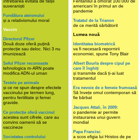
întrebarea evitată de falșii
Fentanilul a omorât 100.000 de
suveraniști
americani în primul an de
pandemie
Fundătura ateismului
și a relativismului moral
Tratatul de la Trianon
de ce merită sărbătorit
Vaccin
Lumea nouă
Directorul Pfizer
Două doze oferă puțină
Identitatea biometrică
protecție sau deloc. Nici 3 nu
va fi necesară repornirii
imunizează
economiei, spune Tony Blair
Șeful Pfizer recunoaște
Albert Bourla despre cipul pe
tehnologica m-ARN poate
care îl înghiți
modifica ADN-ul uman
și transmite dacă ți-ai luat
tratamentul
Testele pe animale
și ce ne spun despre efectele
Era nevoie de o femeie frumoasă
vaccinului pe termen lung,
Să învețe omul contemporan să
pentru fertilitate și femei
fie bărbat
gravide.
Jacques Attali, în 2009:
o pandemie ar permite
Ce protecție oferă vaccinul
acestea sunt cifrele, care au
instaurarea unui guvern
convins oamenii să se
mondial
vaccineze
Papa Francisc
a scos efigia lui Hristos de pe
Societatea controlului