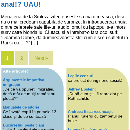
anal!? UAU!
Menajeria de la Sinteza zilei reuseste sa ma uimeasca, desi
nu o mai credeam capabila de surprize. In introducerea unuia
dintre celebrele sale file-uri audio, omul cu laptopul s-a intors
suav catre blonda lui Ciutacu si a intrebat-o fara ocolisuri:
“Doamna Dobre, da dumneavoastra stiti cum e si cu sufletul in
Rai si cu…. ?” […]
1
2
Next »
Alte articole:
Legile cenzurii
Argumentele împotriva
ca proiect de inginerie socială
imigrației
„De ce vă opuneți imigrației,
Jeffrey Epstein:
dacă atât de mulți români au
„După cum știi, îi reprezint pe
plecat?”
Rothschilds
Manualele de istorie
Andreea Esca recunoaște
Ce învață copiii în primele 12
Planul Kalergi cu zâmbetul pe
clase și de ce contează
buze
Bucureștiul peste 5 ani
Lumea lăsată în urmă
1 din 4 locuitori vin de peste