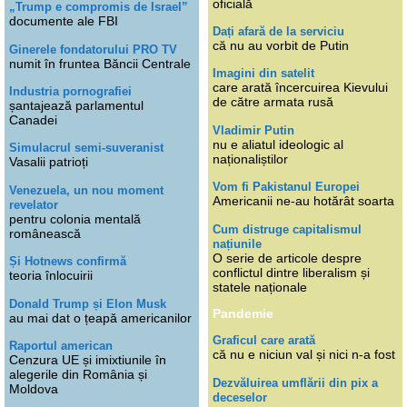
oficială
„Trump e compromis de Israel”
documente ale FBI
Dați afară de la serviciu
că nu au vorbit de Putin
Ginerele fondatorului PRO TV
numit în fruntea Băncii Centrale
Imagini din satelit
care arată încercuirea Kievului
Industria pornografiei
de către armata rusă
șantajează parlamentul
Canadei
Vladimir Putin
nu e aliatul ideologic al
Simulacrul semi-suveranist
naționaliștilor
Vasalii patrioți
Vom fi Pakistanul Europei
Venezuela, un nou moment
Americanii ne-au hotărât soarta
revelator
pentru colonia mentală
Cum distruge capitalismul
românească
națiunile
O serie de articole despre
Și Hotnews confirmă
conflictul dintre liberalism și
teoria înlocuirii
statele naționale
Donald Trump și Elon Musk
Pandemie
au mai dat o țeapă americanilor
Graficul care arată
Raportul american
că nu e niciun val și nici n-a fost
Cenzura UE și imixtiunile în
alegerile din România și
Dezvăluirea umflării din pix a
Moldova
deceselor