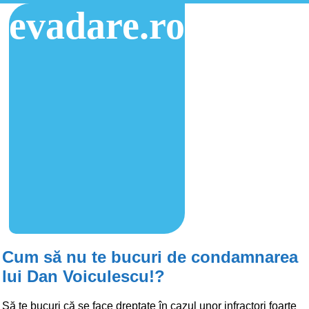
evadare.ro
Cum să nu te bucuri de condamnarea
lui Dan Voiculescu!?
Să te bucuri că se face dreptate în cazul unor infractori foarte