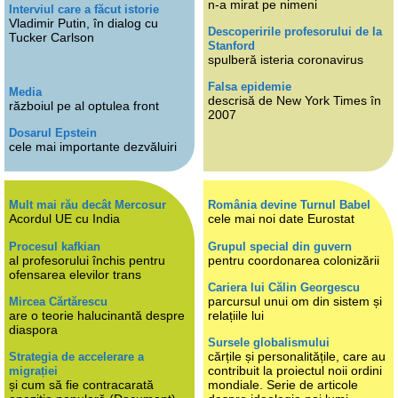
n-a mirat pe nimeni
Interviul care a făcut istorie
Vladimir Putin, în dialog cu
Descoperirile profesorului de la
Tucker Carlson
Stanford
spulberă isteria coronavirus
Falsa epidemie
Media
descrisă de New York Times în
războiul pe al optulea front
2007
Dosarul Epstein
cele mai importante dezvăluiri
Mult mai rău decât Mercosur
România devine Turnul Babel
Acordul UE cu India
cele mai noi date Eurostat
Procesul kafkian
Grupul special din guvern
al profesorului închis pentru
pentru coordonarea colonizării
ofensarea elevilor trans
Cariera lui Călin Georgescu
parcursul unui om din sistem și
Mircea Cărtărescu
are o teorie halucinantă despre
relațiile lui
diaspora
Sursele globalismului
cărțile și personalitățile, care au
Strategia de accelerare a
contribuit la proiectul noii ordini
migrației
și cum să fie contracarată
mondiale. Serie de articole