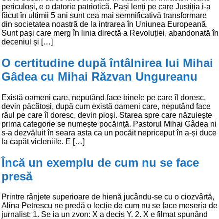
periculoși, e o datorie patriotică. Pași lenți pe care Justiția i-a
făcut în ultimii 5 ani sunt cea mai semnificativă transformare
din societatea noastră de la intrarea în Uniunea Europeană.
Sunt pași care merg în linia directă a Revoluției, abandonată în
deceniul și […]
O certitudine după întâlnirea lui Mihai
Gâdea cu Mihai Răzvan Ungureanu
Există oameni care, neputând face binele pe care îl doresc,
devin păcătoși, după cum există oameni care, neputând face
răul pe care îl doresc, devin pioși. Starea spre care năzuiește
prima categorie se numește pocăință. Pastorul Mihai Gâdea ni
s-a dezvăluit în seara asta ca un pocăit nepriceput în a-și duce
la capăt vicleniile. E […]
Încă un exemplu de cum nu se face
presă
Printre rânjete superioare de hienă jucându-se cu o ciozvârtă,
Alina Petrescu ne predă o lecție de cum nu se face meseria de
jurnalist: 1. Se ia un zvon: X a decis Y. 2. X e filmat spunând