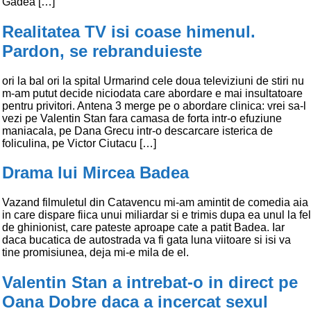
Gadea […]
Realitatea TV isi coase himenul.
Pardon, se rebranduieste
ori la bal ori la spital Urmarind cele doua televiziuni de stiri nu
m-am putut decide niciodata care abordare e mai insultatoare
pentru privitori. Antena 3 merge pe o abordare clinica: vrei sa-l
vezi pe Valentin Stan fara camasa de forta intr-o efuziune
maniacala, pe Dana Grecu intr-o descarcare isterica de
foliculina, pe Victor Ciutacu […]
Drama lui Mircea Badea
Vazand filmuletul din Catavencu mi-am amintit de comedia aia
in care dispare fiica unui miliardar si e trimis dupa ea unul la fel
de ghinionist, care pateste aproape cate a patit Badea. Iar
daca bucatica de autostrada va fi gata luna viitoare si isi va
tine promisiunea, deja mi-e mila de el.
Valentin Stan a intrebat-o in direct pe
Oana Dobre daca a incercat sexul