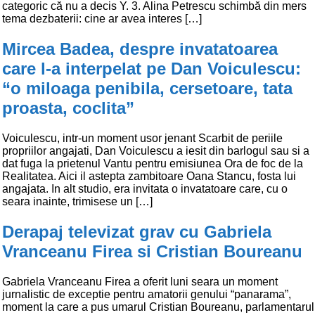
categoric că nu a decis Y. 3. Alina Petrescu schimbă din mers
tema dezbaterii: cine ar avea interes […]
Mircea Badea, despre invatatoarea
care l-a interpelat pe Dan Voiculescu:
“o miloaga penibila, cersetoare, tata
proasta, coclita”
Voiculescu, intr-un moment usor jenant Scarbit de periile
propriilor angajati, Dan Voiculescu a iesit din barlogul sau si a
dat fuga la prietenul Vantu pentru emisiunea Ora de foc de la
Realitatea. Aici il astepta zambitoare Oana Stancu, fosta lui
angajata. In alt studio, era invitata o invatatoare care, cu o
seara inainte, trimisese un […]
Derapaj televizat grav cu Gabriela
Vranceanu Firea si Cristian Boureanu
Gabriela Vranceanu Firea a oferit luni seara un moment
jurnalistic de exceptie pentru amatorii genului “panarama”,
moment la care a pus umarul Cristian Boureanu, parlamentarul