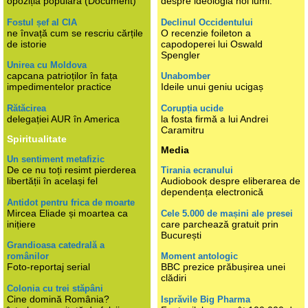
opoziția populară (Document)
despre ideologia noi lumi.
Fostul șef al CIA
Declinul Occidentului
ne învață cum se rescriu cărțile
O recenzie foileton a
de istorie
capodoperei lui Oswald
Spengler
Unirea cu Moldova
capcana patrioților în fața
Unabomber
impedimentelor practice
Ideile unui geniu ucigaș
Rătăcirea
Corupția ucide
delegației AUR în America
la fosta firmă a lui Andrei
Caramitru
Spiritualitate
Media
Un sentiment metafizic
De ce nu toți resimt pierderea
Tirania ecranului
libertății în același fel
Audiobook despre eliberarea de
dependența electronică
Antidot pentru frica de moarte
Mircea Eliade și moartea ca
Cele 5.000 de mașini ale presei
inițiere
care parchează gratuit prin
București
Grandioasa catedrală a
românilor
Moment antologic
Foto-reportaj serial
BBC prezice prăbușirea unei
clădiri
Colonia cu trei stăpâni
Cine domină România?
Isprăvile Big Pharma