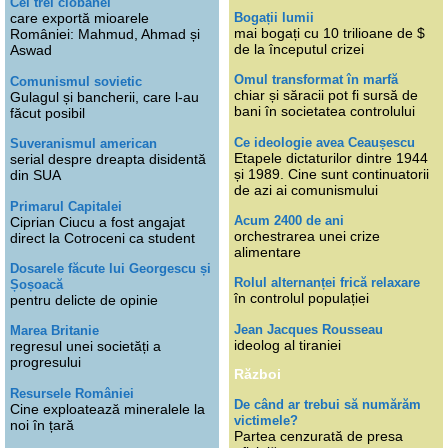
Cei trei ciobănei
Bogații lumii
care exportă mioarele
mai bogați cu 10 trilioane de $
României: Mahmud, Ahmad și
de la începutul crizei
Aswad
Omul transformat în marfă
Comunismul sovietic
chiar și săracii pot fi sursă de
Gulagul și bancherii, care l-au
bani în societatea controlului
făcut posibil
Ce ideologie avea Ceaușescu
Suveranismul american
Etapele dictaturilor dintre 1944
serial despre dreapta disidentă
și 1989. Cine sunt continuatorii
din SUA
de azi ai comunismului
Primarul Capitalei
Acum 2400 de ani
Ciprian Ciucu a fost angajat
orchestrarea unei crize
direct la Cotroceni ca student
alimentare
Dosarele făcute lui Georgescu și
Rolul alternanței frică relaxare
Șoșoacă
în controlul populației
pentru delicte de opinie
Jean Jacques Rousseau
Marea Britanie
ideolog al tiraniei
regresul unei societăți a
progresului
Război
Resursele României
De când ar trebui să numărăm
Cine exploatează mineralele la
victimele?
noi în țară
Partea cenzurată de presa