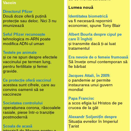
Vaccin
Lumea nouă
Directorul Pfizer
Două doze oferă puțină
Identitatea biometrică
protecție sau deloc. Nici 3 nu
va fi necesară repornirii
imunizează
economiei, spune Tony Blair
Șeful Pfizer recunoaște
Albert Bourla despre cipul pe
tehnologica m-ARN poate
care îl înghiți
modifica ADN-ul uman
și transmite dacă ți-ai luat
tratamentul
Testele pe animale
și ce ne spun despre efectele
Era nevoie de o femeie frumoasă
vaccinului pe termen lung,
Să învețe omul contemporan să
pentru fertilitate și femei
fie bărbat
gravide.
Jacques Attali, în 2009:
o pandemie ar permite
Ce protecție oferă vaccinul
acestea sunt cifrele, care au
instaurarea unui guvern
convins oamenii să se
mondial
vaccineze
Papa Francisc
a scos efigia lui Hristos de pe
Societatea controlului
operațiunea corona, răscoalele
crucea de la gât
rasiale, piese într-o tranziție
Alexandr Soljenițîn despre
postmodernă
Situația evreilor în Imperiul
Țarist
Școala de acasă
interzisă de Macron pentru a