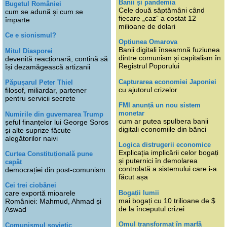
Banii și pandemia
Bugetul României
Cele două săptămâni când
cum se adună și cum se
fiecare „caz” a costat 12
împarte
milioane de dolari
Ce e sionismul?
Opțiunea Omarova
Banii digitali înseamnă fuziunea
Mitul Diasporei
dintre comunism și capitalism în
devenită reacționară, contină să
Registrul Poporului
își dezamăgească artizanii
Capturarea economiei Japoniei
Păpușarul Peter Thiel
cu ajutorul crizelor
filosof, miliardar, partener
pentru servicii secrete
FMI anunță un nou sistem
monetar
Numirile din guvernarea Trump
cum ar putea spulbera banii
șeful finanțelor lui George Soros
digitali economiile din bănci
și alte suprize făcute
alegătorilor naivi
Logica distrugerii economice
Explicația implicării celor bogați
Curtea Constituțională pune
și puternici în demolarea
capăt
controlată a sistemului care i-a
democrației din post-comunism
făcut așa
Cei trei ciobănei
Bogații lumii
care exportă mioarele
mai bogați cu 10 trilioane de $
României: Mahmud, Ahmad și
de la începutul crizei
Aswad
Omul transformat în marfă
Comunismul sovietic