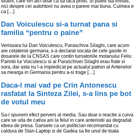
straini, care vin aici doar ca sa faca profit. Si puteti sta linistiti,
nici despre cei autohtoni nu avea o parere mai buna. Culmea e
ca […]
Dan Voiculescu si-a turnat pana si
familia “pentru o paine”
Verisoara lui Dan Voiculescu, Paraschiva Silaghi, care acum
are cetatenie germana, s-a declarat socata de cele gasite in
dosarele de la CNSAS care contin turnatoriile motanului Felix.
Parintii lui Voiculescu si ai Paraschivei Silaghi erau frate si
sora, dar asta nu l-a impiedicat pe actualul patron al Antenelor
sa mearga in Germania pentru a-si trage […]
Daca-l mai vad pe Crin Antonescu
rasfatat la Sinteza Zilei, s-a lins pe bot
de votul meu
Sa-i spunem efect pervers al media. Sau doar o reactie a cuiva
care se uita de cativa ani la felul in care antenistii au degradat
ideea de presa. Sansele ca un politician recomandat cu
caldura de Stan-Laptop si de Gadea sa fie unul de toata