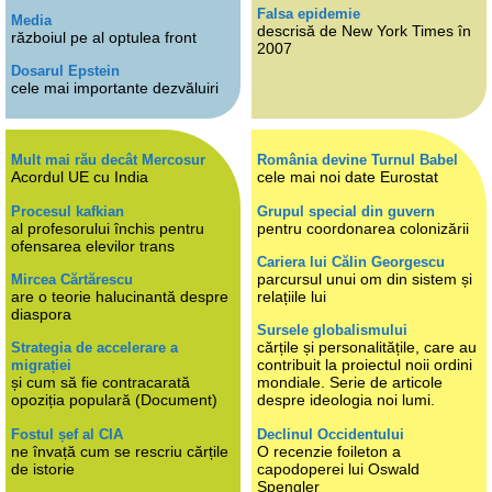
Falsa epidemie
Media
descrisă de New York Times în
războiul pe al optulea front
2007
Dosarul Epstein
cele mai importante dezvăluiri
Mult mai rău decât Mercosur
România devine Turnul Babel
Acordul UE cu India
cele mai noi date Eurostat
Procesul kafkian
Grupul special din guvern
al profesorului închis pentru
pentru coordonarea colonizării
ofensarea elevilor trans
Cariera lui Călin Georgescu
parcursul unui om din sistem și
Mircea Cărtărescu
are o teorie halucinantă despre
relațiile lui
diaspora
Sursele globalismului
cărțile și personalitățile, care au
Strategia de accelerare a
contribuit la proiectul noii ordini
migrației
și cum să fie contracarată
mondiale. Serie de articole
opoziția populară (Document)
despre ideologia noi lumi.
Fostul șef al CIA
Declinul Occidentului
ne învață cum se rescriu cărțile
O recenzie foileton a
de istorie
capodoperei lui Oswald
Spengler