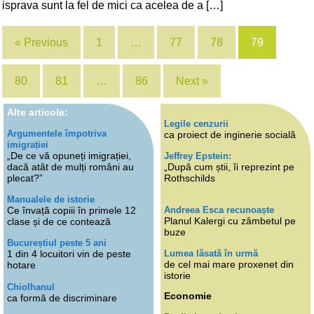
isprava sunt la fel de mici ca acelea de a […]
« Previous
1
…
77
78
79
80
81
…
86
Next »
Alte articole:
Legile cenzurii
Argumentele împotriva
ca proiect de inginerie socială
imigrației
„De ce vă opuneți imigrației,
Jeffrey Epstein:
dacă atât de mulți români au
„După cum știi, îi reprezint pe
plecat?”
Rothschilds
Manualele de istorie
Andreea Esca recunoaște
Ce învață copiii în primele 12
Planul Kalergi cu zâmbetul pe
clase și de ce contează
buze
Bucureștiul peste 5 ani
Lumea lăsată în urmă
1 din 4 locuitori vin de peste
de cel mai mare proxenet din
hotare
istorie
Chiolhanul
Economie
ca formă de discriminare