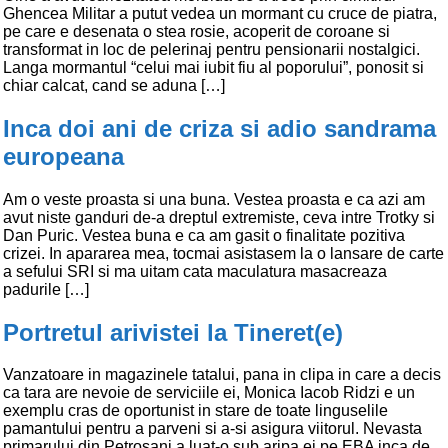
Ghencea Militar a putut vedea un mormant cu cruce de piatra,
pe care e desenata o stea rosie, acoperit de coroane si
transformat in loc de pelerinaj pentru pensionarii nostalgici.
Langa mormantul “celui mai iubit fiu al poporului”, ponosit si
chiar calcat, cand se aduna […]
Inca doi ani de criza si adio sandrama
europeana
Am o veste proasta si una buna. Vestea proasta e ca azi am
avut niste ganduri de-a dreptul extremiste, ceva intre Trotky si
Dan Puric. Vestea buna e ca am gasit o finalitate pozitiva
crizei. In apararea mea, tocmai asistasem la o lansare de carte
a sefului SRI si ma uitam cata maculatura masacreaza
padurile […]
Portretul arivistei la Tineret(e)
Vanzatoare in magazinele tatalui, pana in clipa in care a decis
ca tara are nevoie de serviciile ei, Monica Iacob Ridzi e un
exemplu cras de oportunist in stare de toate linguselile
pamantului pentru a parveni si a-si asigura viitorul. Nevasta
primarului din Petrosani a luat-o sub aripa ei pe EBA inca de