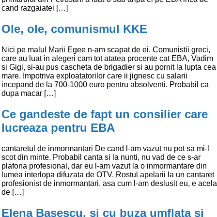
cand razgaiatei […]
Ole, ole, comunismul KKE
Nici pe malul Marii Egee n-am scapat de ei. Comunistii greci,
care au luat in alegeri cam tot atatea procente cat EBA, Vadim
si Gigi, si-au pus cascheta de brigadier si au pornit la lupta cea
mare. Impotriva exploatatorilor care ii jignesc cu salarii
incepand de la 700-1000 euro pentru absolventi. Probabil ca
dupa macar […]
Ce gandeste de fapt un consilier care
lucreaza pentru EBA
cantaretul de inmormantari De cand l-am vazut nu pot sa mi-l
scot din minte. Probabil canta si la nunti, nu vad de ce s-ar
plafona profesional, dar eu l-am vazut la o inmormantare din
lumea interlopa difuzata de OTV. Rostul apelarii la un cantaret
profesionist de inmormantari, asa cum l-am deslusit eu, e acela
de […]
Elena Basescu, si cu buza umflata si