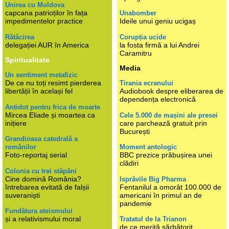
Unirea cu Moldova
capcana patrioților în fața
Unabomber
impedimentelor practice
Ideile unui geniu ucigaș
Rătăcirea
Corupția ucide
delegației AUR în America
la fosta firmă a lui Andrei
Caramitru
Spiritualitate
Media
Un sentiment metafizic
De ce nu toți resimt pierderea
Tirania ecranului
libertății în același fel
Audiobook despre eliberarea de
dependența electronică
Antidot pentru frica de moarte
Mircea Eliade și moartea ca
Cele 5.000 de mașini ale presei
inițiere
care parchează gratuit prin
București
Grandioasa catedrală a
românilor
Moment antologic
Foto-reportaj serial
BBC prezice prăbușirea unei
clădiri
Colonia cu trei stăpâni
Cine domină România?
Isprăvile Big Pharma
întrebarea evitată de falșii
Fentanilul a omorât 100.000 de
suveraniști
americani în primul an de
pandemie
Fundătura ateismului
și a relativismului moral
Tratatul de la Trianon
de ce merită sărbătorit