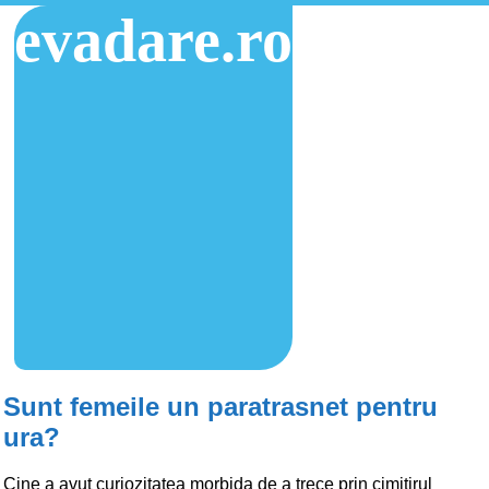
evadare.ro
Sunt femeile un paratrasnet pentru
ura?
Cine a avut curiozitatea morbida de a trece prin cimitirul