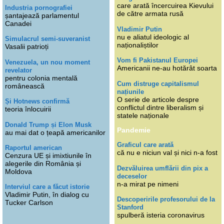
care arată încercuirea Kievului
Industria pornografiei
de către armata rusă
șantajează parlamentul
Canadei
Vladimir Putin
nu e aliatul ideologic al
Simulacrul semi-suveranist
naționaliștilor
Vasalii patrioți
Vom fi Pakistanul Europei
Venezuela, un nou moment
Americanii ne-au hotărât soarta
revelator
pentru colonia mentală
Cum distruge capitalismul
românească
națiunile
O serie de articole despre
Și Hotnews confirmă
conflictul dintre liberalism și
teoria înlocuirii
statele naționale
Donald Trump și Elon Musk
Pandemie
au mai dat o țeapă americanilor
Graficul care arată
Raportul american
că nu e niciun val și nici n-a fost
Cenzura UE și imixtiunile în
alegerile din România și
Dezvăluirea umflării din pix a
Moldova
deceselor
n-a mirat pe nimeni
Interviul care a făcut istorie
Vladimir Putin, în dialog cu
Descoperirile profesorului de la
Tucker Carlson
Stanford
spulberă isteria coronavirus