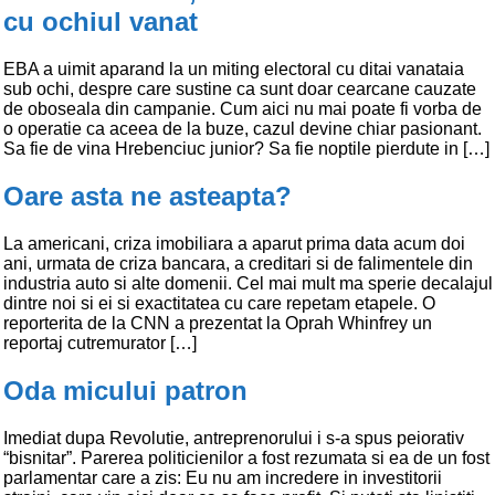
cu ochiul vanat
EBA a uimit aparand la un miting electoral cu ditai vanataia
sub ochi, despre care sustine ca sunt doar cearcane cauzate
de oboseala din campanie. Cum aici nu mai poate fi vorba de
o operatie ca aceea de la buze, cazul devine chiar pasionant.
Sa fie de vina Hrebenciuc junior? Sa fie noptile pierdute in […]
Oare asta ne asteapta?
La americani, criza imobiliara a aparut prima data acum doi
ani, urmata de criza bancara, a creditari si de falimentele din
industria auto si alte domenii. Cel mai mult ma sperie decalajul
dintre noi si ei si exactitatea cu care repetam etapele. O
reporterita de la CNN a prezentat la Oprah Whinfrey un
reportaj cutremurator […]
Oda micului patron
Imediat dupa Revolutie, antreprenorului i s-a spus peiorativ
“bisnitar”. Parerea politicienilor a fost rezumata si ea de un fost
parlamentar care a zis: Eu nu am incredere in investitorii