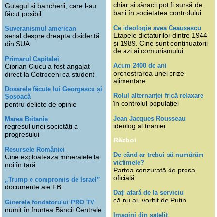
chiar și săracii pot fi sursă de
Gulagul și bancherii, care l-au
bani în societatea controlului
făcut posibil
Ce ideologie avea Ceaușescu
Suveranismul american
Etapele dictaturilor dintre 1944
serial despre dreapta disidentă
și 1989. Cine sunt continuatorii
din SUA
de azi ai comunismului
Primarul Capitalei
Acum 2400 de ani
Ciprian Ciucu a fost angajat
orchestrarea unei crize
direct la Cotroceni ca student
alimentare
Dosarele făcute lui Georgescu și
Rolul alternanței frică relaxare
Șoșoacă
în controlul populației
pentru delicte de opinie
Jean Jacques Rousseau
Marea Britanie
ideolog al tiraniei
regresul unei societăți a
progresului
Război
Resursele României
De când ar trebui să numărăm
Cine exploatează mineralele la
victimele?
noi în țară
Partea cenzurată de presa
oficială
„Trump e compromis de Israel”
documente ale FBI
Dați afară de la serviciu
că nu au vorbit de Putin
Ginerele fondatorului PRO TV
numit în fruntea Băncii Centrale
Imagini din satelit