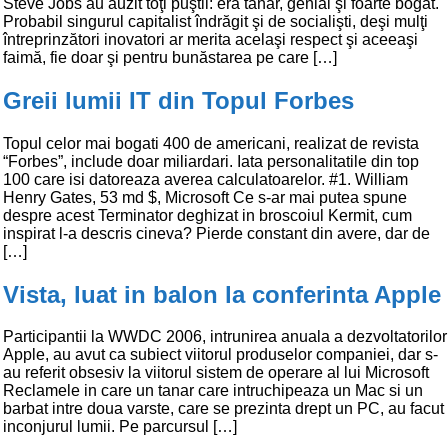
Steve Jobs au auzit toţi puştii: era tânăr, genial şi foarte bogat.
Probabil singurul capitalist îndrăgit şi de socialişti, deşi mulţi
întreprinzători inovatori ar merita acelaşi respect şi aceeaşi
faimă, fie doar şi pentru bunăstarea pe care […]
Greii lumii IT din Topul Forbes
Topul celor mai bogati 400 de americani, realizat de revista
“Forbes”, include doar miliardari. Iata personalitatile din top
100 care isi datoreaza averea calculatoarelor. #1. William
Henry Gates, 53 md $, Microsoft Ce s-ar mai putea spune
despre acest Terminator deghizat in broscoiul Kermit, cum
inspirat l-a descris cineva? Pierde constant din avere, dar de
[…]
Vista, luat in balon la conferinta Apple
Participantii la WWDC 2006, intrunirea anuala a dezvoltatorilor
Apple, au avut ca subiect viitorul produselor companiei, dar s-
au referit obsesiv la viitorul sistem de operare al lui Microsoft
Reclamele in care un tanar care intruchipeaza un Mac si un
barbat intre doua varste, care se prezinta drept un PC, au facut
inconjurul lumii. Pe parcursul […]