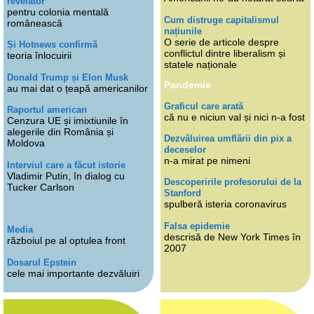
revelator
pentru colonia mentală
Cum distruge capitalismul
românească
națiunile
O serie de articole despre
Și Hotnews confirmă
conflictul dintre liberalism și
teoria înlocuirii
statele naționale
Donald Trump și Elon Musk
Pandemie
au mai dat o țeapă americanilor
Graficul care arată
Raportul american
că nu e niciun val și nici n-a fost
Cenzura UE și imixtiunile în
alegerile din România și
Dezvăluirea umflării din pix a
Moldova
deceselor
n-a mirat pe nimeni
Interviul care a făcut istorie
Vladimir Putin, în dialog cu
Descoperirile profesorului de la
Tucker Carlson
Stanford
spulberă isteria coronavirus
Falsa epidemie
Media
descrisă de New York Times în
războiul pe al optulea front
2007
Dosarul Epstein
cele mai importante dezvăluiri