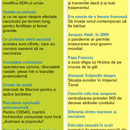
modifica ADN-ul uman
și transmite dacă ți-ai luat
tratamentul
Testele pe animale
și ce ne spun despre efectele
Era nevoie de o femeie frumoasă
vaccinului pe termen lung,
Să învețe omul contemporan să
pentru fertilitate și femei
fie bărbat
gravide.
Jacques Attali, în 2009:
o pandemie ar permite
Ce protecție oferă vaccinul
acestea sunt cifrele, care au
instaurarea unui guvern
convins oamenii să se
mondial
vaccineze
Papa Francisc
a scos efigia lui Hristos de pe
Societatea controlului
operațiunea corona, răscoalele
crucea de la gât
rasiale, piese într-o tranziție
Alexandr Soljenițîn despre
postmodernă
Situația evreilor în Imperiul
Țarist
Școala de acasă
interzisă de Macron pentru a
Cazurile cele mai suspecte
apăra laicitatea
centralizarea primelor 800 de
decese atribuite covidului
Rezistența spirituală
anticomunistă
Diferența dintre marxism și
Pentru CNSAS, martirii
socialism
închisorilor comuniste sunt încă
„dușmani ai poporului”.
Educația sexuală în școli
proiectul de inginerie socială din