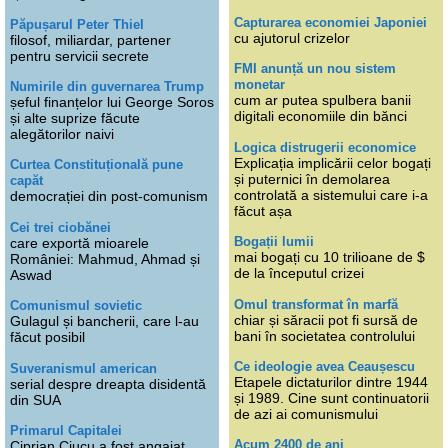
Capturarea economiei Japoniei
Păpușarul Peter Thiel
cu ajutorul crizelor
filosof, miliardar, partener
pentru servicii secrete
FMI anunță un nou sistem
monetar
Numirile din guvernarea Trump
cum ar putea spulbera banii
șeful finanțelor lui George Soros
digitali economiile din bănci
și alte suprize făcute
alegătorilor naivi
Logica distrugerii economice
Explicația implicării celor bogați
Curtea Constituțională pune
și puternici în demolarea
capăt
controlată a sistemului care i-a
democrației din post-comunism
făcut așa
Cei trei ciobănei
Bogații lumii
care exportă mioarele
mai bogați cu 10 trilioane de $
României: Mahmud, Ahmad și
de la începutul crizei
Aswad
Omul transformat în marfă
Comunismul sovietic
chiar și săracii pot fi sursă de
Gulagul și bancherii, care l-au
bani în societatea controlului
făcut posibil
Ce ideologie avea Ceaușescu
Suveranismul american
Etapele dictaturilor dintre 1944
serial despre dreapta disidentă
și 1989. Cine sunt continuatorii
din SUA
de azi ai comunismului
Primarul Capitalei
Acum 2400 de ani
Ciprian Ciucu a fost angajat