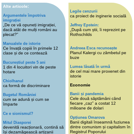
Alte articole:
Legile cenzurii
Argumentele împotriva
ca proiect de inginerie socială
imigrației
„De ce vă opuneți imigrației,
Jeffrey Epstein:
dacă atât de mulți români au
„După cum știi, îi reprezint pe
plecat?”
Rothschilds
Manualele de istorie
Andreea Esca recunoaște
Ce învață copiii în primele 12
Planul Kalergi cu zâmbetul pe
clase și de ce contează
buze
Bucureștiul peste 5 ani
Lumea lăsată în urmă
1 din 4 locuitori vin de peste
de cel mai mare proxenet din
hotare
istorie
Chiolhanul
Economie
ca formă de discriminare
Banii și pandemia
Bugetul României
Cele două săptămâni când
cum se adună și cum se
fiecare „caz” a costat 12
împarte
milioane de dolari
Ce e sionismul?
Opțiunea Omarova
Banii digitali înseamnă fuziunea
Mitul Diasporei
dintre comunism și capitalism în
devenită reacționară, contină să
Registrul Poporului
își dezamăgească artizanii