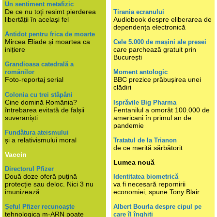
Un sentiment metafizic
De ce nu toți resimt pierderea
Tirania ecranului
libertății în același fel
Audiobook despre eliberarea de
dependența electronică
Antidot pentru frica de moarte
Mircea Eliade și moartea ca
Cele 5.000 de mașini ale presei
inițiere
care parchează gratuit prin
București
Grandioasa catedrală a
românilor
Moment antologic
Foto-reportaj serial
BBC prezice prăbușirea unei
clădiri
Colonia cu trei stăpâni
Cine domină România?
Isprăvile Big Pharma
întrebarea evitată de falșii
Fentanilul a omorât 100.000 de
suveraniști
americani în primul an de
pandemie
Fundătura ateismului
și a relativismului moral
Tratatul de la Trianon
de ce merită sărbătorit
Vaccin
Lumea nouă
Directorul Pfizer
Două doze oferă puțină
Identitatea biometrică
protecție sau deloc. Nici 3 nu
va fi necesară repornirii
imunizează
economiei, spune Tony Blair
Șeful Pfizer recunoaște
Albert Bourla despre cipul pe
tehnologica m-ARN poate
care îl înghiți