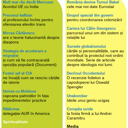
Mult mai rău decât Mercosur
România devine Turnul Babel
Acordul UE cu India
cele mai noi date Eurostat
Procesul kafkian
Grupul special din guvern
al profesorului închis pentru
pentru coordonarea colonizării
ofensarea elevilor trans
Cariera lui Călin Georgescu
parcursul unui om din sistem și
Mircea Cărtărescu
are o teorie halucinantă despre
relațiile lui
diaspora
Sursele globalismului
cărțile și personalitățile, care au
Strategia de accelerare a
contribuit la proiectul noii ordini
migrației
și cum să fie contracarată
mondiale. Serie de articole
opoziția populară (Document)
despre ideologia noi lumi.
Fostul șef al CIA
Declinul Occidentului
ne învață cum se rescriu cărțile
O recenzie foileton a
de istorie
capodoperei lui Oswald
Spengler
Unirea cu Moldova
capcana patrioților în fața
Unabomber
impedimentelor practice
Ideile unui geniu ucigaș
Rătăcirea
Corupția ucide
delegației AUR în America
la fosta firmă a lui Andrei
Caramitru
Spiritualitate
Media