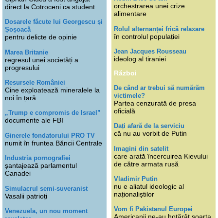
orchestrarea unei crize
direct la Cotroceni ca student
alimentare
Dosarele făcute lui Georgescu și
Rolul alternanței frică relaxare
Șoșoacă
în controlul populației
pentru delicte de opinie
Jean Jacques Rousseau
Marea Britanie
ideolog al tiraniei
regresul unei societăți a
progresului
Război
Resursele României
De când ar trebui să numărăm
Cine exploatează mineralele la
victimele?
noi în țară
Partea cenzurată de presa
oficială
„Trump e compromis de Israel”
documente ale FBI
Dați afară de la serviciu
că nu au vorbit de Putin
Ginerele fondatorului PRO TV
numit în fruntea Băncii Centrale
Imagini din satelit
care arată încercuirea Kievului
Industria pornografiei
de către armata rusă
șantajează parlamentul
Canadei
Vladimir Putin
nu e aliatul ideologic al
Simulacrul semi-suveranist
naționaliștilor
Vasalii patrioți
Vom fi Pakistanul Europei
Venezuela, un nou moment
Americanii ne-au hotărât soarta