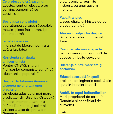
o pandemie ar permite
Ce protecție oferă vaccinul
acestea sunt cifrele, care au
instaurarea unui guvern
convins oamenii să se
mondial
vaccineze
Papa Francisc
a scos efigia lui Hristos de pe
Societatea controlului
operațiunea corona, răscoalele
crucea de la gât
rasiale, piese într-o tranziție
Alexandr Soljenițîn despre
postmodernă
Situația evreilor în Imperiul
Țarist
Școala de acasă
interzisă de Macron pentru a
Cazurile cele mai suspecte
apăra laicitatea
centralizarea primelor 800 de
decese atribuite covidului
Rezistența spirituală
anticomunistă
Diferența dintre marxism și
Pentru CNSAS, martirii
socialism
închisorilor comuniste sunt încă
„dușmani ai poporului”.
Educația sexuală în școli
proiectul de inginerie socială din
Despre Bartolomeu Anania și
spatele bunelor intenții
alegerea nefericită a unui
preafericit
Arabii, în topul latifundiarilor
Un elogiu adus celui mai mare
Marii proprietari de teren în
predicator din Biserica Ortodoxă
România și beneficiarii de
în acest moment, care, nu
subvenții
întâmplător, este și cel mai
virulent atacat de presa din
Foto
România