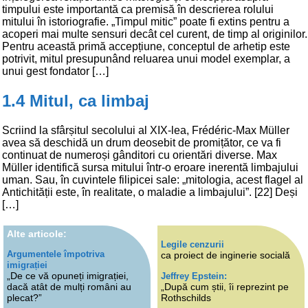
timpului este importantă ca premisă în descrierea rolului
mitului în istoriografie. „Timpul mitic” poate fi extins pentru a
acoperi mai multe sensuri decât cel curent, de timp al originilor.
Pentru această primă accepțiune, conceptul de arhetip este
potrivit, mitul presupunând reluarea unui model exemplar, a
unui gest fondator […]
1.4 Mitul, ca limbaj
Scriind la sfârșitul secolului al XIX-lea, Frédéric-Max Müller
avea să deschidă un drum deosebit de promițător, ce va fi
continuat de numeroși gânditori cu orientări diverse. Max
Müller identifică sursa mitului într-o eroare inerentă limbajului
uman. Sau, în cuvintele filipicei sale: „mitologia, acest flagel al
Antichității este, în realitate, o maladie a limbajului”. [22] Deși
[…]
Alte articole:
Legile cenzurii
Argumentele împotriva
ca proiect de inginerie socială
imigrației
„De ce vă opuneți imigrației,
Jeffrey Epstein:
dacă atât de mulți români au
„După cum știi, îi reprezint pe
plecat?”
Rothschilds