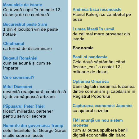
Manualele de istorie
Andreea Esca recunoaște
Ce învață copiii în primele 12
Planul Kalergi cu zâmbetul pe
clase și de ce contează
buze
Bucureștiul peste 5 ani
Lumea lăsată în urmă
1 din 4 locuitori vin de peste
de cel mai mare proxenet din
hotare
istorie
Chiolhanul
Economie
ca formă de discriminare
Banii și pandemia
Bugetul României
Cele două săptămâni când
cum se adună și cum se
fiecare „caz” a costat 12
împarte
milioane de dolari
Ce e sionismul?
Opțiunea Omarova
Banii digitali înseamnă fuziunea
Mitul Diasporei
dintre comunism și capitalism în
devenită reacționară, contină să
Registrul Poporului
își dezamăgească artizanii
Capturarea economiei Japoniei
Păpușarul Peter Thiel
cu ajutorul crizelor
filosof, miliardar, partener
pentru servicii secrete
FMI anunță un nou sistem
monetar
Numirile din guvernarea Trump
cum ar putea spulbera banii
șeful finanțelor lui George Soros
digitali economiile din bănci
și alte suprize făcute