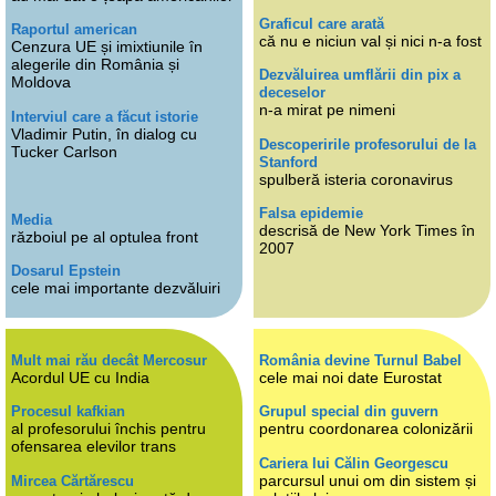
Graficul care arată
Raportul american
că nu e niciun val și nici n-a fost
Cenzura UE și imixtiunile în
alegerile din România și
Dezvăluirea umflării din pix a
Moldova
deceselor
n-a mirat pe nimeni
Interviul care a făcut istorie
Vladimir Putin, în dialog cu
Descoperirile profesorului de la
Tucker Carlson
Stanford
spulberă isteria coronavirus
Falsa epidemie
Media
descrisă de New York Times în
războiul pe al optulea front
2007
Dosarul Epstein
cele mai importante dezvăluiri
Mult mai rău decât Mercosur
România devine Turnul Babel
Acordul UE cu India
cele mai noi date Eurostat
Procesul kafkian
Grupul special din guvern
al profesorului închis pentru
pentru coordonarea colonizării
ofensarea elevilor trans
Cariera lui Călin Georgescu
parcursul unui om din sistem și
Mircea Cărtărescu