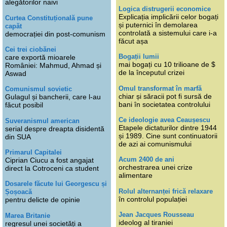
alegătorilor naivi
Logica distrugerii economice
Explicația implicării celor bogați
Curtea Constituțională pune
și puternici în demolarea
capăt
controlată a sistemului care i-a
democrației din post-comunism
făcut așa
Cei trei ciobănei
Bogații lumii
care exportă mioarele
mai bogați cu 10 trilioane de $
României: Mahmud, Ahmad și
de la începutul crizei
Aswad
Omul transformat în marfă
Comunismul sovietic
chiar și săracii pot fi sursă de
Gulagul și bancherii, care l-au
bani în societatea controlului
făcut posibil
Ce ideologie avea Ceaușescu
Suveranismul american
Etapele dictaturilor dintre 1944
serial despre dreapta disidentă
și 1989. Cine sunt continuatorii
din SUA
de azi ai comunismului
Primarul Capitalei
Acum 2400 de ani
Ciprian Ciucu a fost angajat
orchestrarea unei crize
direct la Cotroceni ca student
alimentare
Dosarele făcute lui Georgescu și
Rolul alternanței frică relaxare
Șoșoacă
în controlul populației
pentru delicte de opinie
Jean Jacques Rousseau
Marea Britanie
ideolog al tiraniei
regresul unei societăți a