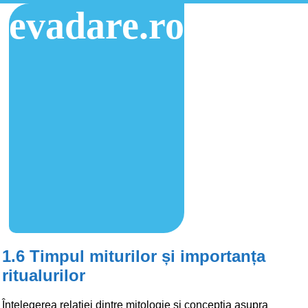
evadare.ro
1.6 Timpul miturilor și importanța
ritualurilor
Înțelegerea relației dintre mitologie și concepția asupra