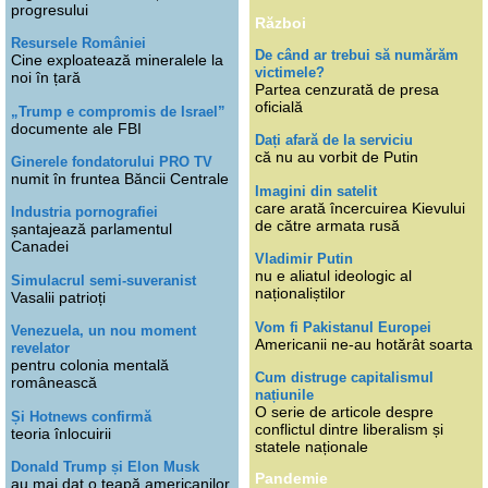
progresului
Război
Resursele României
De când ar trebui să numărăm
Cine exploatează mineralele la
victimele?
noi în țară
Partea cenzurată de presa
oficială
„Trump e compromis de Israel”
documente ale FBI
Dați afară de la serviciu
că nu au vorbit de Putin
Ginerele fondatorului PRO TV
numit în fruntea Băncii Centrale
Imagini din satelit
care arată încercuirea Kievului
Industria pornografiei
de către armata rusă
șantajează parlamentul
Canadei
Vladimir Putin
nu e aliatul ideologic al
Simulacrul semi-suveranist
naționaliștilor
Vasalii patrioți
Vom fi Pakistanul Europei
Venezuela, un nou moment
Americanii ne-au hotărât soarta
revelator
pentru colonia mentală
Cum distruge capitalismul
românească
națiunile
O serie de articole despre
Și Hotnews confirmă
conflictul dintre liberalism și
teoria înlocuirii
statele naționale
Donald Trump și Elon Musk
Pandemie
au mai dat o țeapă americanilor