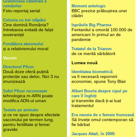
Grandioasa catedrală a
românilor
Moment antologic
Foto-reportaj serial
BBC prezice prăbușirea unei
clădiri
Colonia cu trei stăpâni
Cine domină România?
Isprăvile Big Pharma
întrebarea evitată de falșii
Fentanilul a omorât 100.000 de
suveraniști
americani în primul an de
pandemie
Fundătura ateismului
și a relativismului moral
Tratatul de la Trianon
de ce merită sărbătorit
Vaccin
Lumea nouă
Directorul Pfizer
Două doze oferă puțină
Identitatea biometrică
protecție sau deloc. Nici 3 nu
va fi necesară repornirii
imunizează
economiei, spune Tony Blair
Șeful Pfizer recunoaște
Albert Bourla despre cipul pe
tehnologica m-ARN poate
care îl înghiți
modifica ADN-ul uman
și transmite dacă ți-ai luat
tratamentul
Testele pe animale
și ce ne spun despre efectele
Era nevoie de o femeie frumoasă
vaccinului pe termen lung,
Să învețe omul contemporan să
pentru fertilitate și femei
fie bărbat
gravide.
Jacques Attali, în 2009: