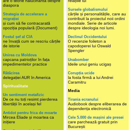
are o teorie halucinantă despre
relațiile lui
diaspora
Sursele globalismului
cărțile și personalitățile, care au
Strategia de accelerare a
contribuit la proiectul noii ordini
migrației
și cum să fie contracarată
mondiale. Serie de articole
opoziția populară (Document)
despre ideologia noi lumi.
Fostul șef al CIA
Declinul Occidentului
ne învață cum se rescriu cărțile
O recenzie foileton a
de istorie
capodoperei lui Oswald
Spengler
Unirea cu Moldova
capcana patrioților în fața
Unabomber
impedimentelor practice
Ideile unui geniu ucigaș
Rătăcirea
Corupția ucide
delegației AUR în America
la fosta firmă a lui Andrei
Caramitru
Spiritualitate
Media
Un sentiment metafizic
De ce nu toți resimt pierderea
Tirania ecranului
libertății în același fel
Audiobook despre eliberarea de
dependența electronică
Antidot pentru frica de moarte
Mircea Eliade și moartea ca
Cele 5.000 de mașini ale presei
inițiere
care parchează gratuit prin
București