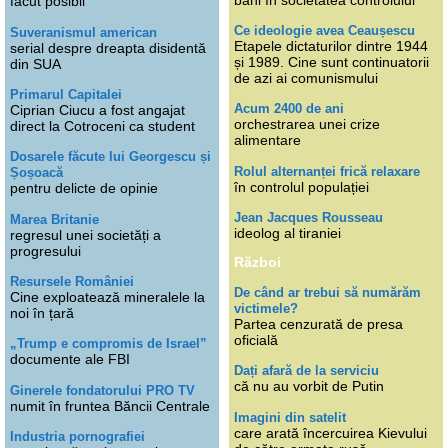
făcut posibil
Ce ideologie avea Ceaușescu
Suveranismul american
Etapele dictaturilor dintre 1944
serial despre dreapta disidentă
și 1989. Cine sunt continuatorii
din SUA
de azi ai comunismului
Primarul Capitalei
Acum 2400 de ani
Ciprian Ciucu a fost angajat
orchestrarea unei crize
direct la Cotroceni ca student
alimentare
Dosarele făcute lui Georgescu și
Rolul alternanței frică relaxare
Șoșoacă
în controlul populației
pentru delicte de opinie
Jean Jacques Rousseau
Marea Britanie
ideolog al tiraniei
regresul unei societăți a
progresului
Război
Resursele României
De când ar trebui să numărăm
Cine exploatează mineralele la
victimele?
noi în țară
Partea cenzurată de presa
oficială
„Trump e compromis de Israel”
documente ale FBI
Dați afară de la serviciu
că nu au vorbit de Putin
Ginerele fondatorului PRO TV
numit în fruntea Băncii Centrale
Imagini din satelit
care arată încercuirea Kievului
Industria pornografiei