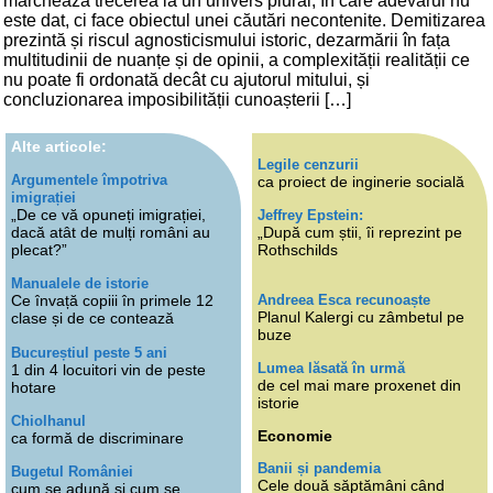
marchează trecerea la un univers plural, în care adevărul nu
este dat, ci face obiectul unei căutări necontenite. Demitizarea
prezintă și riscul agnosticismului istoric, dezarmării în fața
multitudinii de nuanțe și de opinii, a complexității realității ce
nu poate fi ordonată decât cu ajutorul mitului, și
concluzionarea imposibilității cunoașterii […]
Alte articole:
Legile cenzurii
Argumentele împotriva
ca proiect de inginerie socială
imigrației
„De ce vă opuneți imigrației,
Jeffrey Epstein:
dacă atât de mulți români au
„După cum știi, îi reprezint pe
plecat?”
Rothschilds
Manualele de istorie
Andreea Esca recunoaște
Ce învață copiii în primele 12
Planul Kalergi cu zâmbetul pe
clase și de ce contează
buze
Bucureștiul peste 5 ani
Lumea lăsată în urmă
1 din 4 locuitori vin de peste
de cel mai mare proxenet din
hotare
istorie
Chiolhanul
Economie
ca formă de discriminare
Banii și pandemia
Bugetul României
Cele două săptămâni când
cum se adună și cum se