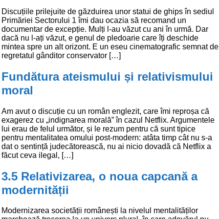
Discuțiile prilejuite de găzduirea unor statui de ghips în sediul
Primăriei Sectorului 1 îmi dau ocazia să recomand un
documentar de excepție. Mulți l-au văzut cu ani în urmă. Dar
dacă nu l-ați văzut, e genul de pledoarie care îți deschide
mintea spre un alt orizont. E un eseu cinematografic semnat de
regretatul gânditor conservator […]
Fundătura ateismului și relativismului
moral
Am avut o discuție cu un român englezit, care îmi reproșa că
exagerez cu „indignarea morală” în cazul Netflix. Argumentele
lui erau de felul următor, și le rezum pentru că sunt tipice
pentru mentalitatea omului post-modern: atâta timp cât nu s-a
dat o sentință judecătorească, nu ai nicio dovadă că Netflix a
făcut ceva ilegal, […]
3.5 Relativizarea, o noua capcană a
modernității
Modernizarea societății românești la nivelul mentalităților