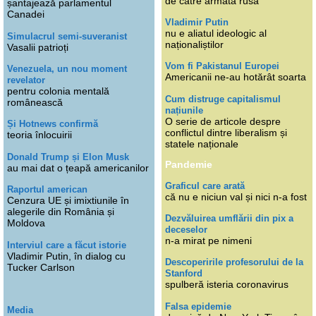
de către armata rusă
șantajează parlamentul
Canadei
Vladimir Putin
nu e aliatul ideologic al
Simulacrul semi-suveranist
naționaliștilor
Vasalii patrioți
Vom fi Pakistanul Europei
Venezuela, un nou moment
Americanii ne-au hotărât soarta
revelator
pentru colonia mentală
Cum distruge capitalismul
românească
națiunile
O serie de articole despre
Și Hotnews confirmă
conflictul dintre liberalism și
teoria înlocuirii
statele naționale
Donald Trump și Elon Musk
Pandemie
au mai dat o țeapă americanilor
Graficul care arată
Raportul american
că nu e niciun val și nici n-a fost
Cenzura UE și imixtiunile în
alegerile din România și
Dezvăluirea umflării din pix a
Moldova
deceselor
n-a mirat pe nimeni
Interviul care a făcut istorie
Vladimir Putin, în dialog cu
Descoperirile profesorului de la
Tucker Carlson
Stanford
spulberă isteria coronavirus
Falsa epidemie
Media