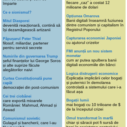
fiecare „caz” a costat 12
împarte
milioane de dolari
Ce e sionismul?
Opțiunea Omarova
Banii digitali înseamnă fuziunea
Mitul Diasporei
dintre comunism și capitalism în
devenită reacționară, contină să
Registrul Poporului
își dezamăgească artizanii
Capturarea economiei Japoniei
Păpușarul Peter Thiel
cu ajutorul crizelor
filosof, miliardar, partener
pentru servicii secrete
FMI anunță un nou sistem
monetar
Numirile din guvernarea Trump
cum ar putea spulbera banii
șeful finanțelor lui George Soros
digitali economiile din bănci
și alte suprize făcute
alegătorilor naivi
Logica distrugerii economice
Explicația implicării celor bogați
Curtea Constituțională pune
și puternici în demolarea
capăt
controlată a sistemului care i-a
democrației din post-comunism
făcut așa
Cei trei ciobănei
Bogații lumii
care exportă mioarele
mai bogați cu 10 trilioane de $
României: Mahmud, Ahmad și
de la începutul crizei
Aswad
Omul transformat în marfă
Comunismul sovietic
chiar și săracii pot fi sursă de
Gulagul și bancherii, care l-au
bani în societatea controlului