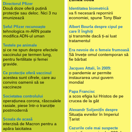
Directorul Pfizer
Două doze oferă puțină
Identitatea biometrică
protecție sau deloc. Nici 3 nu
va fi necesară repornirii
imunizează
economiei, spune Tony Blair
Șeful Pfizer recunoaște
Albert Bourla despre cipul pe
tehnologica m-ARN poate
care îl înghiți
modifica ADN-ul uman
și transmite dacă ți-ai luat
tratamentul
Testele pe animale
și ce ne spun despre efectele
Era nevoie de o femeie frumoasă
vaccinului pe termen lung,
Să învețe omul contemporan să
pentru fertilitate și femei
fie bărbat
gravide.
Jacques Attali, în 2009:
o pandemie ar permite
Ce protecție oferă vaccinul
acestea sunt cifrele, care au
instaurarea unui guvern
convins oamenii să se
mondial
vaccineze
Papa Francisc
a scos efigia lui Hristos de pe
Societatea controlului
operațiunea corona, răscoalele
crucea de la gât
rasiale, piese într-o tranziție
Alexandr Soljenițîn despre
postmodernă
Situația evreilor în Imperiul
Țarist
Școala de acasă
interzisă de Macron pentru a
Cazurile cele mai suspecte
apăra laicitatea