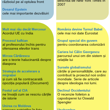
descrisă de New York Times în
războiul pe al optulea front
2007
Dosarul Epstein
cele mai importante dezvăluiri
Mult mai rău decât Mercosur
România devine Turnul Babel
Acordul UE cu India
cele mai noi date Eurostat
Procesul kafkian
Grupul special din guvern
al profesorului închis pentru
pentru coordonarea colonizării
ofensarea elevilor trans
Cariera lui Călin Georgescu
parcursul unui om din sistem și
Mircea Cărtărescu
are o teorie halucinantă despre
relațiile lui
diaspora
Sursele globalismului
cărțile și personalitățile, care au
Strategia de accelerare a
contribuit la proiectul noii ordini
migrației
și cum să fie contracarată
mondiale. Serie de articole
opoziția populară (Document)
despre ideologia noi lumi.
Fostul șef al CIA
Declinul Occidentului
ne învață cum se rescriu cărțile
O recenzie foileton a
de istorie
capodoperei lui Oswald
Spengler
Unirea cu Moldova
capcana patrioților în fața
Unabomber