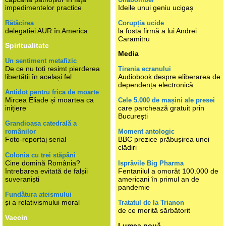
impedimentelor practice
Ideile unui geniu ucigaș
Rătăcirea
Corupția ucide
delegației AUR în America
la fosta firmă a lui Andrei
Caramitru
Spiritualitate
Media
Un sentiment metafizic
De ce nu toți resimt pierderea
Tirania ecranului
libertății în același fel
Audiobook despre eliberarea de
dependența electronică
Antidot pentru frica de moarte
Mircea Eliade și moartea ca
Cele 5.000 de mașini ale presei
inițiere
care parchează gratuit prin
București
Grandioasa catedrală a
românilor
Moment antologic
Foto-reportaj serial
BBC prezice prăbușirea unei
clădiri
Colonia cu trei stăpâni
Cine domină România?
Isprăvile Big Pharma
întrebarea evitată de falșii
Fentanilul a omorât 100.000 de
suveraniști
americani în primul an de
pandemie
Fundătura ateismului
și a relativismului moral
Tratatul de la Trianon
de ce merită sărbătorit
Vaccin
Lumea nouă