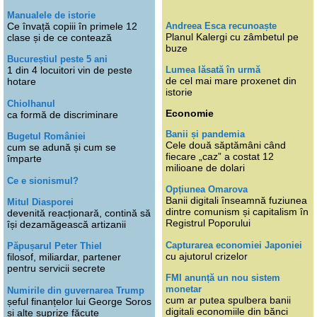
Manualele de istorie
Andreea Esca recunoaște
Ce învață copiii în primele 12
Planul Kalergi cu zâmbetul pe
clase și de ce contează
buze
Bucureștiul peste 5 ani
Lumea lăsată în urmă
1 din 4 locuitori vin de peste
de cel mai mare proxenet din
hotare
istorie
Chiolhanul
Economie
ca formă de discriminare
Banii și pandemia
Bugetul României
Cele două săptămâni când
cum se adună și cum se
fiecare „caz” a costat 12
împarte
milioane de dolari
Ce e sionismul?
Opțiunea Omarova
Banii digitali înseamnă fuziunea
Mitul Diasporei
dintre comunism și capitalism în
devenită reacționară, contină să
Registrul Poporului
își dezamăgească artizanii
Capturarea economiei Japoniei
Păpușarul Peter Thiel
cu ajutorul crizelor
filosof, miliardar, partener
pentru servicii secrete
FMI anunță un nou sistem
monetar
Numirile din guvernarea Trump
cum ar putea spulbera banii
șeful finanțelor lui George Soros
digitali economiile din bănci
și alte suprize făcute