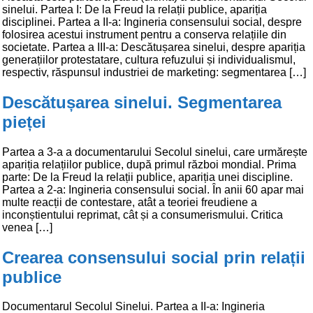
sinelui. Partea I: De la Freud la relații publice, apariția
disciplinei. Partea a II-a: Ingineria consensului social, despre
folosirea acestui instrument pentru a conserva relațiile din
societate. Partea a III-a: Descătușarea sinelui, despre apariția
generațiilor protestatare, cultura refuzului și individualismul,
respectiv, răspunsul industriei de marketing: segmentarea […]
Descătușarea sinelui. Segmentarea
pieței
Partea a 3-a a documentarului Secolul sinelui, care urmărește
apariția relațiilor publice, după primul război mondial. Prima
parte: De la Freud la relații publice, apariția unei discipline.
Partea a 2-a: Ingineria consensului social. În anii 60 apar mai
multe reacții de contestare, atât a teoriei freudiene a
inconștientului reprimat, cât și a consumerismului. Critica
venea […]
Crearea consensului social prin relații
publice
Documentarul Secolul Sinelui. Partea a II-a: Ingineria