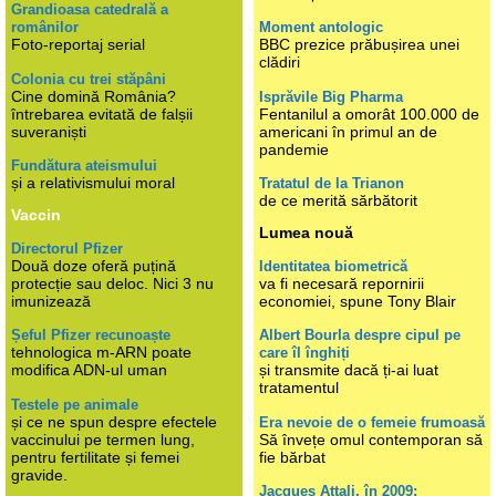
Grandioasa catedrală a
românilor
Moment antologic
Foto-reportaj serial
BBC prezice prăbușirea unei
clădiri
Colonia cu trei stăpâni
Cine domină România?
Isprăvile Big Pharma
întrebarea evitată de falșii
Fentanilul a omorât 100.000 de
suveraniști
americani în primul an de
pandemie
Fundătura ateismului
și a relativismului moral
Tratatul de la Trianon
de ce merită sărbătorit
Vaccin
Lumea nouă
Directorul Pfizer
Două doze oferă puțină
Identitatea biometrică
protecție sau deloc. Nici 3 nu
va fi necesară repornirii
imunizează
economiei, spune Tony Blair
Șeful Pfizer recunoaște
Albert Bourla despre cipul pe
tehnologica m-ARN poate
care îl înghiți
modifica ADN-ul uman
și transmite dacă ți-ai luat
tratamentul
Testele pe animale
și ce ne spun despre efectele
Era nevoie de o femeie frumoasă
vaccinului pe termen lung,
Să învețe omul contemporan să
pentru fertilitate și femei
fie bărbat
gravide.
Jacques Attali, în 2009: