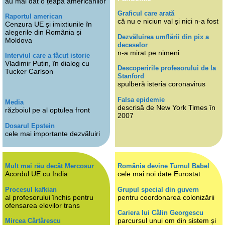
au mai dat o țeapă americanilor
Graficul care arată
Raportul american
că nu e niciun val și nici n-a fost
Cenzura UE și imixtiunile în
alegerile din România și
Dezvăluirea umflării din pix a
Moldova
deceselor
n-a mirat pe nimeni
Interviul care a făcut istorie
Vladimir Putin, în dialog cu
Descoperirile profesorului de la
Tucker Carlson
Stanford
spulberă isteria coronavirus
Falsa epidemie
Media
descrisă de New York Times în
războiul pe al optulea front
2007
Dosarul Epstein
cele mai importante dezvăluiri
Mult mai rău decât Mercosur
România devine Turnul Babel
Acordul UE cu India
cele mai noi date Eurostat
Procesul kafkian
Grupul special din guvern
al profesorului închis pentru
pentru coordonarea colonizării
ofensarea elevilor trans
Cariera lui Călin Georgescu
parcursul unui om din sistem și
Mircea Cărtărescu