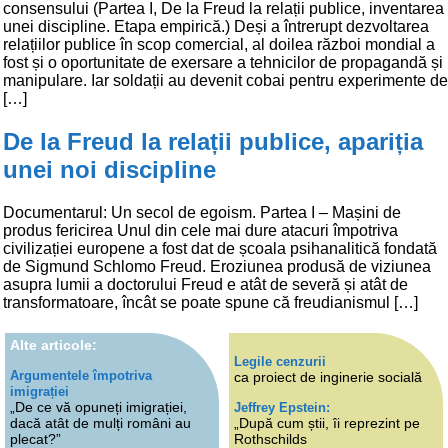
consensului (Partea I, De la Freud la relații publice, inventarea
unei discipline. Etapa empirică.) Deși a întrerupt dezvoltarea
relațiilor publice în scop comercial, al doilea război mondial a
fost și o oportunitate de exersare a tehnicilor de propagandă și
manipulare. Iar soldații au devenit cobai pentru experimente de
[…]
De la Freud la relații publice, apariția
unei noi discipline
Documentarul: Un secol de egoism. Partea I – Mașini de
produs fericirea Unul din cele mai dure atacuri împotriva
civilizației europene a fost dat de școala psihanalitică fondată
de Sigmund Schlomo Freud. Eroziunea produsă de viziunea
asupra lumii a doctorului Freud e atât de severă și atât de
transformatoare, încât se poate spune că freudianismul […]
Alte articole:
Legile cenzurii
Argumentele împotriva
ca proiect de inginerie socială
imigrației
„De ce vă opuneți imigrației,
Jeffrey Epstein:
dacă atât de mulți români au
„După cum știi, îi reprezint pe
plecat?”
Rothschilds