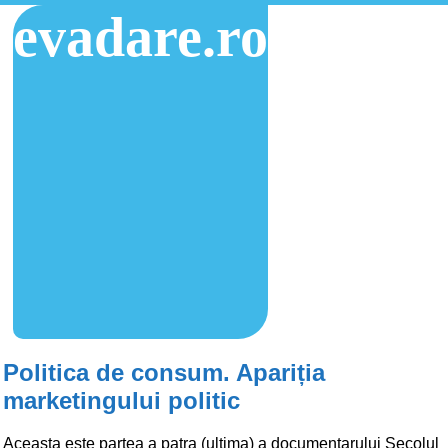
evadare.ro
Politica de consum. Apariția
marketingului politic
Aceasta este partea a patra (ultima) a documentarului Secolul