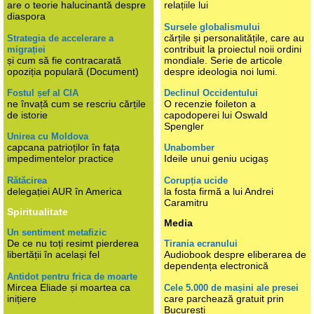
are o teorie halucinantă despre
relațiile lui
diaspora
Sursele globalismului
cărțile și personalitățile, care au
Strategia de accelerare a
contribuit la proiectul noii ordini
migrației
și cum să fie contracarată
mondiale. Serie de articole
opoziția populară (Document)
despre ideologia noi lumi.
Fostul șef al CIA
Declinul Occidentului
ne învață cum se rescriu cărțile
O recenzie foileton a
de istorie
capodoperei lui Oswald
Spengler
Unirea cu Moldova
capcana patrioților în fața
Unabomber
impedimentelor practice
Ideile unui geniu ucigaș
Rătăcirea
Corupția ucide
delegației AUR în America
la fosta firmă a lui Andrei
Caramitru
Spiritualitate
Media
Un sentiment metafizic
De ce nu toți resimt pierderea
Tirania ecranului
libertății în același fel
Audiobook despre eliberarea de
dependența electronică
Antidot pentru frica de moarte
Mircea Eliade și moartea ca
Cele 5.000 de mașini ale presei
inițiere
care parchează gratuit prin
București