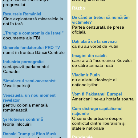
progresului
Război
Resursele României
De când ar trebui să numărăm
Cine exploatează mineralele la
victimele?
noi în țară
Partea cenzurată de presa
oficială
„Trump e compromis de Israel”
documente ale FBI
Dați afară de la serviciu
că nu au vorbit de Putin
Ginerele fondatorului PRO TV
numit în fruntea Băncii Centrale
Imagini din satelit
care arată încercuirea Kievului
Industria pornografiei
de către armata rusă
șantajează parlamentul
Canadei
Vladimir Putin
nu e aliatul ideologic al
Simulacrul semi-suveranist
naționaliștilor
Vasalii patrioți
Vom fi Pakistanul Europei
Venezuela, un nou moment
Americanii ne-au hotărât soarta
revelator
pentru colonia mentală
Cum distruge capitalismul
românească
națiunile
O serie de articole despre
Și Hotnews confirmă
conflictul dintre liberalism și
teoria înlocuirii
statele naționale
Donald Trump și Elon Musk
Pandemie