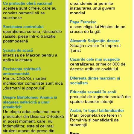
o pandemie ar permite
Ce protecție oferă vaccinul
acestea sunt cifrele, care au
instaurarea unui guvern
convins oamenii să se
mondial
vaccineze
Papa Francisc
a scos efigia lui Hristos de pe
Societatea controlului
operațiunea corona, răscoalele
crucea de la gât
rasiale, piese într-o tranziție
Alexandr Soljenițîn despre
postmodernă
Situația evreilor în Imperiul
Țarist
Școala de acasă
interzisă de Macron pentru a
Cazurile cele mai suspecte
apăra laicitatea
centralizarea primelor 800 de
decese atribuite covidului
Rezistența spirituală
anticomunistă
Diferența dintre marxism și
Pentru CNSAS, martirii
socialism
închisorilor comuniste sunt încă
„dușmani ai poporului”.
Educația sexuală în școli
proiectul de inginerie socială din
Despre Bartolomeu Anania și
spatele bunelor intenții
alegerea nefericită a unui
preafericit
Arabii, în topul latifundiarilor
Un elogiu adus celui mai mare
Marii proprietari de teren în
predicator din Biserica Ortodoxă
România și beneficiarii de
în acest moment, care, nu
subvenții
întâmplător, este și cel mai
virulent atacat de presa din
Foto