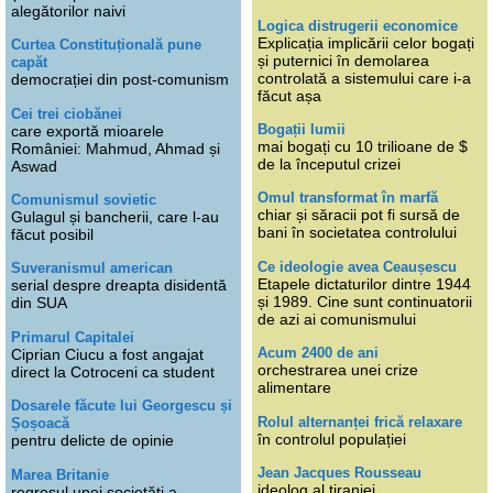
alegătorilor naivi
Logica distrugerii economice
Explicația implicării celor bogați
Curtea Constituțională pune
și puternici în demolarea
capăt
controlată a sistemului care i-a
democrației din post-comunism
făcut așa
Cei trei ciobănei
Bogații lumii
care exportă mioarele
mai bogați cu 10 trilioane de $
României: Mahmud, Ahmad și
de la începutul crizei
Aswad
Omul transformat în marfă
Comunismul sovietic
chiar și săracii pot fi sursă de
Gulagul și bancherii, care l-au
bani în societatea controlului
făcut posibil
Ce ideologie avea Ceaușescu
Suveranismul american
Etapele dictaturilor dintre 1944
serial despre dreapta disidentă
și 1989. Cine sunt continuatorii
din SUA
de azi ai comunismului
Primarul Capitalei
Acum 2400 de ani
Ciprian Ciucu a fost angajat
orchestrarea unei crize
direct la Cotroceni ca student
alimentare
Dosarele făcute lui Georgescu și
Rolul alternanței frică relaxare
Șoșoacă
în controlul populației
pentru delicte de opinie
Jean Jacques Rousseau
Marea Britanie
ideolog al tiraniei
regresul unei societăți a