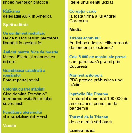
impedimentelor practice
Ideile unui geniu ucigaș
Rătăcirea
Corupția ucide
delegației AUR în America
la fosta firmă a lui Andrei
Caramitru
Spiritualitate
Media
Un sentiment metafizic
De ce nu toți resimt pierderea
Tirania ecranului
libertății în același fel
Audiobook despre eliberarea de
dependența electronică
Antidot pentru frica de moarte
Mircea Eliade și moartea ca
Cele 5.000 de mașini ale presei
inițiere
care parchează gratuit prin
București
Grandioasa catedrală a
românilor
Moment antologic
Foto-reportaj serial
BBC prezice prăbușirea unei
clădiri
Colonia cu trei stăpâni
Cine domină România?
Isprăvile Big Pharma
întrebarea evitată de falșii
Fentanilul a omorât 100.000 de
suveraniști
americani în primul an de
pandemie
Fundătura ateismului
și a relativismului moral
Tratatul de la Trianon
de ce merită sărbătorit
Vaccin
Lumea nouă