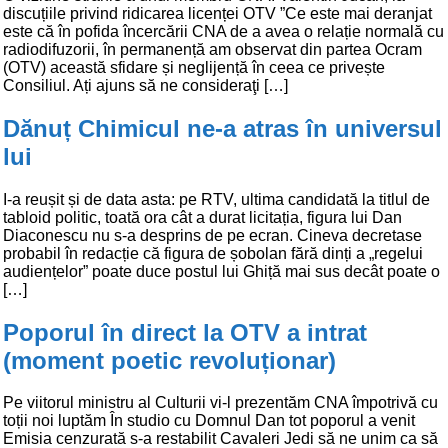
discuțiile privind ridicarea licenței OTV ”Ce este mai deranjat
este că în pofida încercării CNA de a avea o relație normală cu
radiodifuzorii, în permanență am observat din partea Ocram
(OTV) această sfidare și neglijență în ceea ce privește
Consiliul. Ați ajuns să ne consideraţi […]
Dănuț Chimicul ne-a atras în universul
lui
I-a reușit și de data asta: pe RTV, ultima candidată la titlul de
tabloid politic, toată ora cât a durat licitația, figura lui Dan
Diaconescu nu s-a desprins de pe ecran. Cineva decretase
probabil în redacție că figura de șobolan fără dinți a „regelui
audiențelor” poate duce postul lui Ghiță mai sus decât poate o
[…]
Poporul în direct la OTV a intrat
(moment poetic revoluționar)
Pe viitorul ministru al Culturii vi-l prezentăm CNA împotrivă cu
toții noi luptăm În studio cu Domnul Dan tot poporul a venit
Emisia cenzurată s-a restabilit Cavaleri Jedi să ne unim ca să