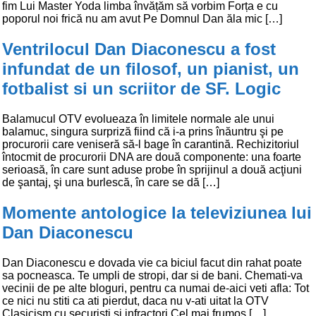
fim Lui Master Yoda limba învățăm să vorbim Forța e cu
poporul noi frică nu am avut Pe Domnul Dan ăla mic […]
Ventrilocul Dan Diaconescu a fost
infundat de un filosof, un pianist, un
fotbalist si un scriitor de SF. Logic
Balamucul OTV evolueaza în limitele normale ale unui
balamuc, singura surpriză fiind că i-a prins înăuntru şi pe
procurorii care veniseră să-l bage în carantină. Rechizitoriul
întocmit de procurorii DNA are două componente: una foarte
serioasă, în care sunt aduse probe în sprijinul a două acţiuni
de şantaj, şi una burlescă, în care se dă […]
Momente antologice la televiziunea lui
Dan Diaconescu
Dan Diaconescu e dovada vie ca biciul facut din rahat poate
sa pocneasca. Te umpli de stropi, dar si de bani. Chemati-va
vecinii de pe alte bloguri, pentru ca numai de-aici veti afla: Tot
ce nici nu stiti ca ati pierdut, daca nu v-ati uitat la OTV
Clasicism cu securisti si infractori Cel mai frumos […]