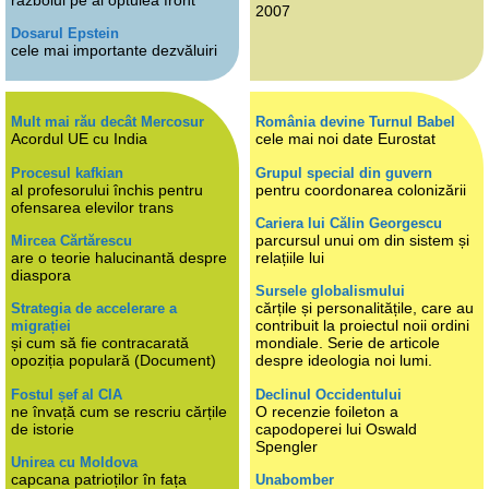
războiul pe al optulea front
2007
Dosarul Epstein
cele mai importante dezvăluiri
Mult mai rău decât Mercosur
România devine Turnul Babel
Acordul UE cu India
cele mai noi date Eurostat
Procesul kafkian
Grupul special din guvern
al profesorului închis pentru
pentru coordonarea colonizării
ofensarea elevilor trans
Cariera lui Călin Georgescu
parcursul unui om din sistem și
Mircea Cărtărescu
are o teorie halucinantă despre
relațiile lui
diaspora
Sursele globalismului
cărțile și personalitățile, care au
Strategia de accelerare a
contribuit la proiectul noii ordini
migrației
și cum să fie contracarată
mondiale. Serie de articole
opoziția populară (Document)
despre ideologia noi lumi.
Fostul șef al CIA
Declinul Occidentului
ne învață cum se rescriu cărțile
O recenzie foileton a
de istorie
capodoperei lui Oswald
Spengler
Unirea cu Moldova
capcana patrioților în fața
Unabomber