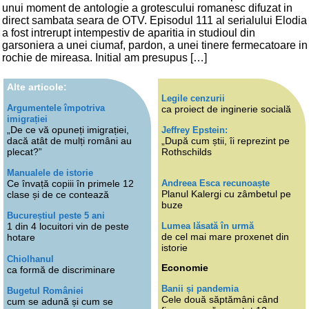
unui moment de antologie a grotescului romanesc difuzat in
direct sambata seara de OTV. Episodul 111 al serialului Elodia
a fost intrerupt intempestiv de aparitia in studioul din
garsoniera a unei ciumaf, pardon, a unei tinere fermecatoare in
rochie de mireasa. Initial am presupus […]
Alte articole:
Legile cenzurii
Argumentele împotriva
ca proiect de inginerie socială
imigrației
„De ce vă opuneți imigrației,
Jeffrey Epstein:
dacă atât de mulți români au
„După cum știi, îi reprezint pe
plecat?”
Rothschilds
Manualele de istorie
Andreea Esca recunoaște
Ce învață copiii în primele 12
Planul Kalergi cu zâmbetul pe
clase și de ce contează
buze
Bucureștiul peste 5 ani
Lumea lăsată în urmă
1 din 4 locuitori vin de peste
de cel mai mare proxenet din
hotare
istorie
Chiolhanul
Economie
ca formă de discriminare
Banii și pandemia
Bugetul României
Cele două săptămâni când
cum se adună și cum se