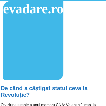
evadare.ro
De când a câștigat statul ceva la
Revoluție?
O viziune stranie a unui membru CNA: Valentin Jucan, la