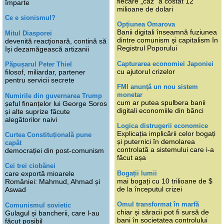
fiecare „caz” a costat 12
împarte
milioane de dolari
Ce e sionismul?
Opțiunea Omarova
Banii digitali înseamnă fuziunea
Mitul Diasporei
dintre comunism și capitalism în
devenită reacționară, contină să
Registrul Poporului
își dezamăgească artizanii
Capturarea economiei Japoniei
Păpușarul Peter Thiel
cu ajutorul crizelor
filosof, miliardar, partener
pentru servicii secrete
FMI anunță un nou sistem
monetar
Numirile din guvernarea Trump
cum ar putea spulbera banii
șeful finanțelor lui George Soros
digitali economiile din bănci
și alte suprize făcute
alegătorilor naivi
Logica distrugerii economice
Explicația implicării celor bogați
Curtea Constituțională pune
și puternici în demolarea
capăt
controlată a sistemului care i-a
democrației din post-comunism
făcut așa
Cei trei ciobănei
Bogații lumii
care exportă mioarele
mai bogați cu 10 trilioane de $
României: Mahmud, Ahmad și
de la începutul crizei
Aswad
Omul transformat în marfă
Comunismul sovietic
chiar și săracii pot fi sursă de
Gulagul și bancherii, care l-au
bani în societatea controlului
făcut posibil