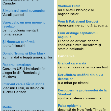
Canadei
Vladimir Putin
nu e aliatul ideologic al
Simulacrul semi-suveranist
naționaliștilor
Vasalii patrioți
Vom fi Pakistanul Europei
Venezuela, un nou moment
Americanii ne-au hotărât soarta
revelator
pentru colonia mentală
Cum distruge capitalismul
românească
națiunile
O serie de articole despre
Și Hotnews confirmă
conflictul dintre liberalism și
teoria înlocuirii
statele naționale
Donald Trump și Elon Musk
Pandemie
au mai dat o țeapă americanilor
Graficul care arată
Raportul american
că nu e niciun val și nici n-a fost
Cenzura UE și imixtiunile în
alegerile din România și
Dezvăluirea umflării din pix a
Moldova
deceselor
n-a mirat pe nimeni
Interviul care a făcut istorie
Vladimir Putin, în dialog cu
Descoperirile profesorului de la
Tucker Carlson
Stanford
spulberă isteria coronavirus
Falsa epidemie
Media
descrisă de New York Times în