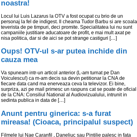
noastra!
Locul lui Luis Lazarus la OTV a fost ocupat cu brio de un
personaj la fel de indigest. Il cheama Tudor Barbu si are scoala
teverista de pe timpuri, deci promite. Specialitatea lui nu sunt
campaniile justitiare aducatoare de profit, e mai mult axat pe
nisa politica, dar si de aici se pot strange castiguri […]
Oups! OTV-ul s-ar putea inchide din
cauza mea
Va spuneam intr-un articol anterior (L-am turnat pe Dan
Voiculescu!) ca m-am decis sa devin petitionar la CNA de
fiecare data cand ma enerveaza ceva la televizor. Ei bine,
surpriza, azi pe mail primesc un raspuns cat se poate de oficial
de la CNA: Consiliul National al Audiovizualului, intrunit in
sedinta publica in data de […]
Anunt pentru ginerica: s-a furat
mireasa! (Cioaca, principalul suspect)
Filmele lui Nae Caranfil , Daneliuc sau Pintilie palesc in fata