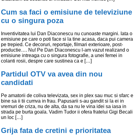
Cum sa faci o emisiune de televiziune
cu o singura poza
Inventivitatea lui Dan Diaconescu nu cunoaste margini. Iata o
emisiune pe care o poti face si la tine acasa, daca pui camera
pe trepied. Ce decoruri, reportaje, filmari exterioare, post-
productie…. Nu! Pe Dan Diaconescu l-am vazut realizand o
emisiune intreaga cu o singura fotografie, a unei femei in
colanti rosii, despre care sustinea ca e […]
Partidul OTV va avea din nou
candidati
Pe amatorii de coliva televizata, sex in plex sau muc si sfarc e
bine sa ii tii cumva in frau. Papusarii s-au gandit si la ei in
vremuri de criza, nu de alta, da sa nu le vina idei sa iasa in
strada pe burta goala. Vadim Tudor ii ofera fratelui Gigi Becali
un loc […]
Grija fata de cretini e prioritatea