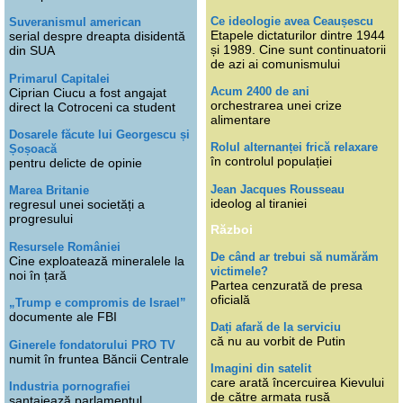
Ce ideologie avea Ceaușescu
Suveranismul american
Etapele dictaturilor dintre 1944
serial despre dreapta disidentă
și 1989. Cine sunt continuatorii
din SUA
de azi ai comunismului
Primarul Capitalei
Acum 2400 de ani
Ciprian Ciucu a fost angajat
orchestrarea unei crize
direct la Cotroceni ca student
alimentare
Dosarele făcute lui Georgescu și
Rolul alternanței frică relaxare
Șoșoacă
în controlul populației
pentru delicte de opinie
Jean Jacques Rousseau
Marea Britanie
ideolog al tiraniei
regresul unei societăți a
progresului
Război
Resursele României
De când ar trebui să numărăm
Cine exploatează mineralele la
victimele?
noi în țară
Partea cenzurată de presa
oficială
„Trump e compromis de Israel”
documente ale FBI
Dați afară de la serviciu
că nu au vorbit de Putin
Ginerele fondatorului PRO TV
numit în fruntea Băncii Centrale
Imagini din satelit
care arată încercuirea Kievului
Industria pornografiei
de către armata rusă
șantajează parlamentul