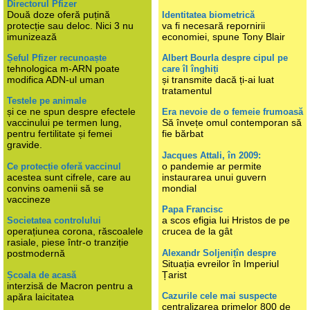
Directorul Pfizer
Două doze oferă puțină
Identitatea biometrică
protecție sau deloc. Nici 3 nu
va fi necesară repornirii
imunizează
economiei, spune Tony Blair
Șeful Pfizer recunoaște
Albert Bourla despre cipul pe
tehnologica m-ARN poate
care îl înghiți
modifica ADN-ul uman
și transmite dacă ți-ai luat
tratamentul
Testele pe animale
și ce ne spun despre efectele
Era nevoie de o femeie frumoasă
vaccinului pe termen lung,
Să învețe omul contemporan să
pentru fertilitate și femei
fie bărbat
gravide.
Jacques Attali, în 2009:
o pandemie ar permite
Ce protecție oferă vaccinul
acestea sunt cifrele, care au
instaurarea unui guvern
convins oamenii să se
mondial
vaccineze
Papa Francisc
a scos efigia lui Hristos de pe
Societatea controlului
operațiunea corona, răscoalele
crucea de la gât
rasiale, piese într-o tranziție
Alexandr Soljenițîn despre
postmodernă
Situația evreilor în Imperiul
Țarist
Școala de acasă
interzisă de Macron pentru a
Cazurile cele mai suspecte
apăra laicitatea
centralizarea primelor 800 de