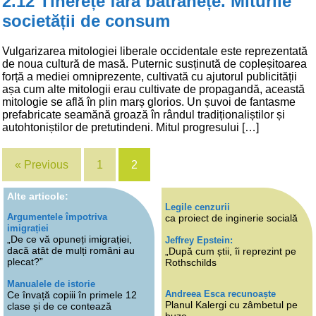
2.12 Tinerețe fără bătrânețe. Miturile
societății de consum
Vulgarizarea mitologiei liberale occidentale este reprezentată
de noua cultură de masă. Puternic susținută de copleșitoarea
forță a mediei omniprezente, cultivată cu ajutorul publicității
așa cum alte mitologii erau cultivate de propagandă, această
mitologie se află în plin marș glorios. Un șuvoi de fantasme
prefabricate seamănă groază în rândul tradiționaliștilor și
autohtoniștilor de pretutindeni. Mitul progresului […]
« Previous
1
2
Alte articole:
Legile cenzurii
Argumentele împotriva
ca proiect de inginerie socială
imigrației
„De ce vă opuneți imigrației,
Jeffrey Epstein:
dacă atât de mulți români au
„După cum știi, îi reprezint pe
plecat?”
Rothschilds
Manualele de istorie
Andreea Esca recunoaște
Ce învață copiii în primele 12
Planul Kalergi cu zâmbetul pe
clase și de ce contează