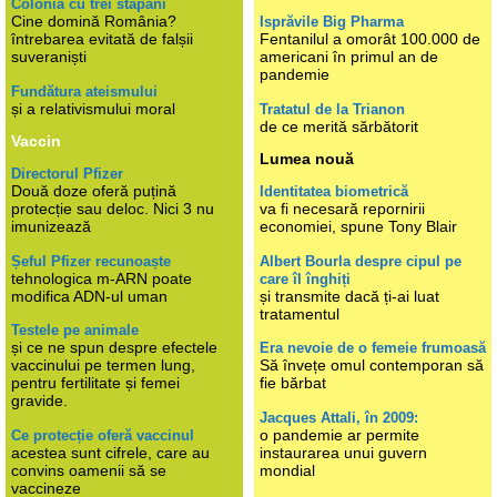
Colonia cu trei stăpâni
Cine domină România?
Isprăvile Big Pharma
întrebarea evitată de falșii
Fentanilul a omorât 100.000 de
suveraniști
americani în primul an de
pandemie
Fundătura ateismului
și a relativismului moral
Tratatul de la Trianon
de ce merită sărbătorit
Vaccin
Lumea nouă
Directorul Pfizer
Două doze oferă puțină
Identitatea biometrică
protecție sau deloc. Nici 3 nu
va fi necesară repornirii
imunizează
economiei, spune Tony Blair
Șeful Pfizer recunoaște
Albert Bourla despre cipul pe
tehnologica m-ARN poate
care îl înghiți
modifica ADN-ul uman
și transmite dacă ți-ai luat
tratamentul
Testele pe animale
și ce ne spun despre efectele
Era nevoie de o femeie frumoasă
vaccinului pe termen lung,
Să învețe omul contemporan să
pentru fertilitate și femei
fie bărbat
gravide.
Jacques Attali, în 2009:
o pandemie ar permite
Ce protecție oferă vaccinul
acestea sunt cifrele, care au
instaurarea unui guvern
convins oamenii să se
mondial
vaccineze