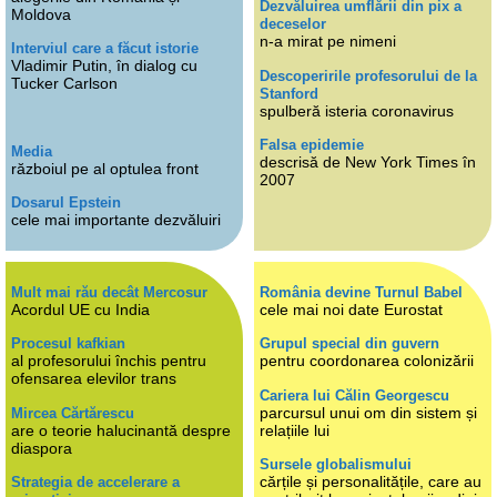
Dezvăluirea umflării din pix a
Moldova
deceselor
n-a mirat pe nimeni
Interviul care a făcut istorie
Vladimir Putin, în dialog cu
Descoperirile profesorului de la
Tucker Carlson
Stanford
spulberă isteria coronavirus
Falsa epidemie
Media
descrisă de New York Times în
războiul pe al optulea front
2007
Dosarul Epstein
cele mai importante dezvăluiri
Mult mai rău decât Mercosur
România devine Turnul Babel
Acordul UE cu India
cele mai noi date Eurostat
Procesul kafkian
Grupul special din guvern
al profesorului închis pentru
pentru coordonarea colonizării
ofensarea elevilor trans
Cariera lui Călin Georgescu
parcursul unui om din sistem și
Mircea Cărtărescu
are o teorie halucinantă despre
relațiile lui
diaspora
Sursele globalismului
cărțile și personalitățile, care au
Strategia de accelerare a