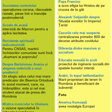
Papa Francisc
a scos efigia lui Hristos de pe
Societatea controlului
operațiunea corona, răscoalele
crucea de la gât
rasiale, piese într-o tranziție
Alexandr Soljenițîn despre
postmodernă
Situația evreilor în Imperiul
Țarist
Școala de acasă
interzisă de Macron pentru a
Cazurile cele mai suspecte
apăra laicitatea
centralizarea primelor 800 de
decese atribuite covidului
Rezistența spirituală
anticomunistă
Diferența dintre marxism și
Pentru CNSAS, martirii
socialism
închisorilor comuniste sunt încă
„dușmani ai poporului”.
Educația sexuală în școli
proiectul de inginerie socială din
Despre Bartolomeu Anania și
spatele bunelor intenții
alegerea nefericită a unui
preafericit
Arabii, în topul latifundiarilor
Un elogiu adus celui mai mare
Marii proprietari de teren în
predicator din Biserica Ortodoxă
România și beneficiarii de
în acest moment, care, nu
subvenții
întâmplător, este și cel mai
virulent atacat de presa din
Foto
România
America frumoasă
Mistica iconicului la Ghelasie
avea nostalgia Europei
o viziune speculativă în
isihasmul românesc