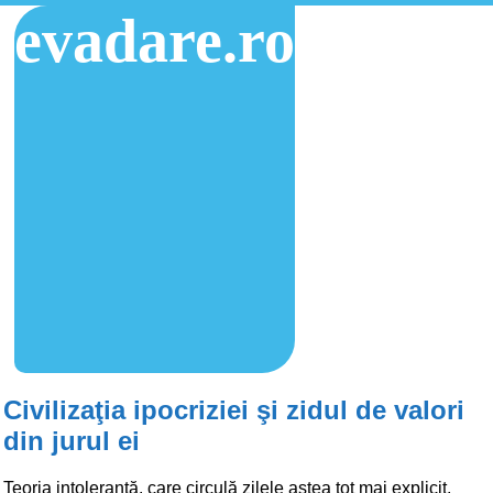
evadare.ro
Civilizaţia ipocriziei şi zidul de valori
din jurul ei
Teoria intolerantă, care circulă zilele astea tot mai explicit,