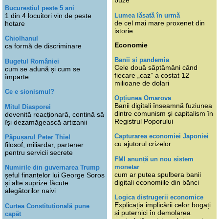
buze
Bucureștiul peste 5 ani
Lumea lăsată în urmă
1 din 4 locuitori vin de peste
de cel mai mare proxenet din
hotare
istorie
Chiolhanul
Economie
ca formă de discriminare
Banii și pandemia
Bugetul României
Cele două săptămâni când
cum se adună și cum se
fiecare „caz” a costat 12
împarte
milioane de dolari
Ce e sionismul?
Opțiunea Omarova
Banii digitali înseamnă fuziunea
Mitul Diasporei
dintre comunism și capitalism în
devenită reacționară, contină să
Registrul Poporului
își dezamăgească artizanii
Capturarea economiei Japoniei
Păpușarul Peter Thiel
cu ajutorul crizelor
filosof, miliardar, partener
pentru servicii secrete
FMI anunță un nou sistem
monetar
Numirile din guvernarea Trump
cum ar putea spulbera banii
șeful finanțelor lui George Soros
digitali economiile din bănci
și alte suprize făcute
alegătorilor naivi
Logica distrugerii economice
Explicația implicării celor bogați
Curtea Constituțională pune
și puternici în demolarea
capăt