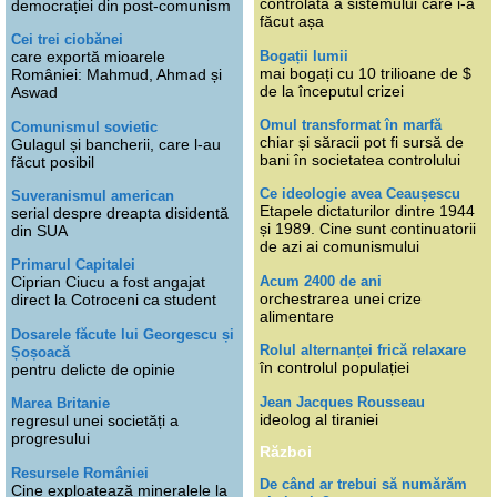
controlată a sistemului care i-a
democrației din post-comunism
făcut așa
Cei trei ciobănei
Bogații lumii
care exportă mioarele
mai bogați cu 10 trilioane de $
României: Mahmud, Ahmad și
de la începutul crizei
Aswad
Omul transformat în marfă
Comunismul sovietic
chiar și săracii pot fi sursă de
Gulagul și bancherii, care l-au
bani în societatea controlului
făcut posibil
Ce ideologie avea Ceaușescu
Suveranismul american
Etapele dictaturilor dintre 1944
serial despre dreapta disidentă
și 1989. Cine sunt continuatorii
din SUA
de azi ai comunismului
Primarul Capitalei
Acum 2400 de ani
Ciprian Ciucu a fost angajat
orchestrarea unei crize
direct la Cotroceni ca student
alimentare
Dosarele făcute lui Georgescu și
Rolul alternanței frică relaxare
Șoșoacă
în controlul populației
pentru delicte de opinie
Jean Jacques Rousseau
Marea Britanie
ideolog al tiraniei
regresul unei societăți a
progresului
Război
Resursele României
De când ar trebui să numărăm
Cine exploatează mineralele la