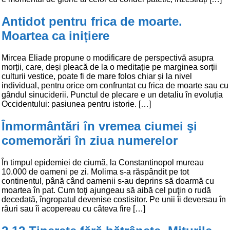
Antidot pentru frica de moarte.
Moartea ca inițiere
Mircea Eliade propune o modificare de perspectivă asupra
morții, care, deși pleacă de la o meditație pe marginea sorții
culturii vestice, poate fi de mare folos chiar și la nivel
individual, pentru orice om confruntat cu frica de moarte sau cu
gândul sinuciderii. Punctul de plecare e un detaliu în evoluția
Occidentului: pasiunea pentru istorie. […]
Înmormântări în vremea ciumei şi
comemorări în ziua numerelor
În timpul epidemiei de ciumă, la Constantinopol mureau
10.000 de oameni pe zi. Molima s-a răspândit pe tot
continentul, până când oamenii s-au deprins să doarmă cu
moartea în pat. Cum toţi ajungeau să aibă cel puţin o rudă
decedată, îngropatul devenise costisitor. Pe unii îi deversau în
râuri sau îi acopereau cu câteva fire […]