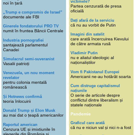
victimele?
noi în țară
Partea cenzurată de presa
oficială
„Trump e compromis de Israel”
documente ale FBI
Dați afară de la serviciu
că nu au vorbit de Putin
Ginerele fondatorului PRO TV
numit în fruntea Băncii Centrale
Imagini din satelit
care arată încercuirea Kievului
Industria pornografiei
de către armata rusă
șantajează parlamentul
Canadei
Vladimir Putin
nu e aliatul ideologic al
Simulacrul semi-suveranist
naționaliștilor
Vasalii patrioți
Vom fi Pakistanul Europei
Venezuela, un nou moment
Americanii ne-au hotărât soarta
revelator
pentru colonia mentală
Cum distruge capitalismul
românească
națiunile
O serie de articole despre
Și Hotnews confirmă
conflictul dintre liberalism și
teoria înlocuirii
statele naționale
Donald Trump și Elon Musk
Pandemie
au mai dat o țeapă americanilor
Graficul care arată
Raportul american
că nu e niciun val și nici n-a fost
Cenzura UE și imixtiunile în
alegerile din România și