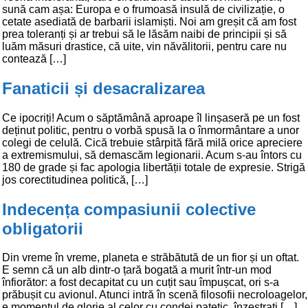
sună cam așa: Europa e o frumoasă insulă de civilizație, o
cetate asediată de barbarii islamiști. Noi am greșit că am fost
prea toleranți și ar trebui să le lăsăm naibi de principii și să
luăm măsuri drastice, că uite, vin năvălitorii, pentru care nu
contează […]
Fanaticii și desacralizarea
Ce ipocriți! Acum o săptămână aproape îl linșaseră pe un fost
deținut politic, pentru o vorbă spusă la o înmormântare a unor
colegi de celulă. Cică trebuie stârpită fără milă orice apreciere
a extremismului, să demascăm legionarii. Acum s-au întors cu
180 de grade și fac apologia libertății totale de expresie. Strigă
jos corectitudinea politică, […]
Indecența compasiunii colective
obligatorii
Din vreme în vreme, planeta e străbătută de un fior și un oftat.
E semn că un alb dintr-o țară bogată a murit într-un mod
înfiorător: a fost decapitat cu un cuțit sau împușcat, ori s-a
prăbușit cu avionul. Atunci intră în scenă filosofii necroloagelor,
e momentul de glorie al celor cu condei patetic, înzestrați […]