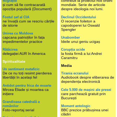
contribuit la proiectul noii ordini
migrației
și cum să fie contracarată
mondiale. Serie de articole
opoziția populară (Document)
despre ideologia noi lumi.
Fostul șef al CIA
Declinul Occidentului
ne învață cum se rescriu cărțile
O recenzie foileton a
de istorie
capodoperei lui Oswald
Spengler
Unirea cu Moldova
capcana patrioților în fața
Unabomber
impedimentelor practice
Ideile unui geniu ucigaș
Rătăcirea
Corupția ucide
delegației AUR în America
la fosta firmă a lui Andrei
Caramitru
Spiritualitate
Media
Un sentiment metafizic
De ce nu toți resimt pierderea
Tirania ecranului
libertății în același fel
Audiobook despre eliberarea de
dependența electronică
Antidot pentru frica de moarte
Mircea Eliade și moartea ca
Cele 5.000 de mașini ale presei
inițiere
care parchează gratuit prin
București
Grandioasa catedrală a
românilor
Moment antologic
Foto-reportaj serial
BBC prezice prăbușirea unei
clădiri