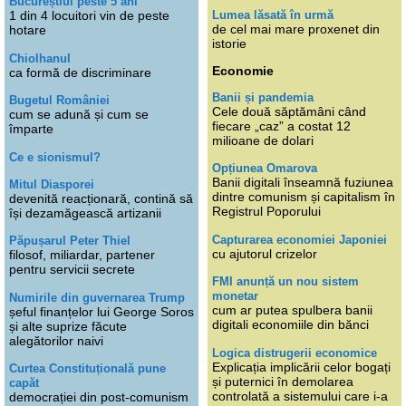
Bucureștiul peste 5 ani
Lumea lăsată în urmă
1 din 4 locuitori vin de peste
de cel mai mare proxenet din
hotare
istorie
Chiolhanul
Economie
ca formă de discriminare
Banii și pandemia
Bugetul României
Cele două săptămâni când
cum se adună și cum se
fiecare „caz” a costat 12
împarte
milioane de dolari
Ce e sionismul?
Opțiunea Omarova
Banii digitali înseamnă fuziunea
Mitul Diasporei
dintre comunism și capitalism în
devenită reacționară, contină să
Registrul Poporului
își dezamăgească artizanii
Capturarea economiei Japoniei
Păpușarul Peter Thiel
cu ajutorul crizelor
filosof, miliardar, partener
pentru servicii secrete
FMI anunță un nou sistem
monetar
Numirile din guvernarea Trump
cum ar putea spulbera banii
șeful finanțelor lui George Soros
digitali economiile din bănci
și alte suprize făcute
alegătorilor naivi
Logica distrugerii economice
Explicația implicării celor bogați
Curtea Constituțională pune
și puternici în demolarea
capăt
controlată a sistemului care i-a
democrației din post-comunism