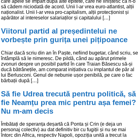
care apele se împart după alte epitete, care ne liniștesc că n-o
să cădem niciodată de acord. Unii l-ar vrea euro-atlantist, alții
naționalist. Unii l-ar vrea pro-capitalism, alții protecționist și
apărător al intereselor salariaților și capitalului […]
Viitorul partid al președintelui ne
vorbește prin gurița unei pițipoance
Chiar dacă scriu din an în Paște, nefiind bugetar, când scriu, se
întâmplă să le nimeresc. De pildă, când au apărut primele
zvonuri despre un posibil partid în care Traian Băsescu să-și
ducă bătrânețile, am comparat inițiativa cu implantul de păr al
lui Berlusconi. Genul de nebunie ușor penibilă, pe care o fac
bărbații după […]
Să fie Udrea trecută pentru politică, să
fie Neamțu prea mic pentru așa femei?
Nu m-am decis
Îmbătați de speranța deșartă că Ponta și Crin (e deja un
personaj colectiv) au dat definitiv bir cu fugiții și nu se mai
întorc din Africa, respectiv Napoli, opoziția unită a trecut la