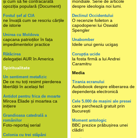
și cum să fie contracarată
mondiale. Serie de articole
opoziția populară (Document)
despre ideologia noi lumi.
Fostul șef al CIA
Declinul Occidentului
ne învață cum se rescriu cărțile
O recenzie foileton a
de istorie
capodoperei lui Oswald
Spengler
Unirea cu Moldova
capcana patrioților în fața
Unabomber
impedimentelor practice
Ideile unui geniu ucigaș
Rătăcirea
Corupția ucide
delegației AUR în America
la fosta firmă a lui Andrei
Caramitru
Spiritualitate
Media
Un sentiment metafizic
De ce nu toți resimt pierderea
Tirania ecranului
libertății în același fel
Audiobook despre eliberarea de
dependența electronică
Antidot pentru frica de moarte
Mircea Eliade și moartea ca
Cele 5.000 de mașini ale presei
inițiere
care parchează gratuit prin
București
Grandioasa catedrală a
românilor
Moment antologic
Foto-reportaj serial
BBC prezice prăbușirea unei
clădiri
Colonia cu trei stăpâni