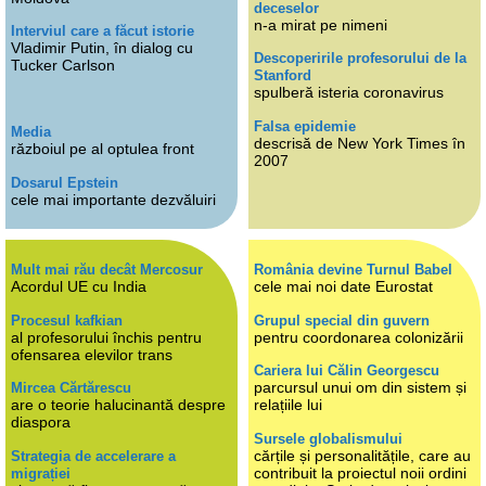
deceselor
n-a mirat pe nimeni
Interviul care a făcut istorie
Vladimir Putin, în dialog cu
Descoperirile profesorului de la
Tucker Carlson
Stanford
spulberă isteria coronavirus
Falsa epidemie
Media
descrisă de New York Times în
războiul pe al optulea front
2007
Dosarul Epstein
cele mai importante dezvăluiri
Mult mai rău decât Mercosur
România devine Turnul Babel
Acordul UE cu India
cele mai noi date Eurostat
Procesul kafkian
Grupul special din guvern
al profesorului închis pentru
pentru coordonarea colonizării
ofensarea elevilor trans
Cariera lui Călin Georgescu
parcursul unui om din sistem și
Mircea Cărtărescu
are o teorie halucinantă despre
relațiile lui
diaspora
Sursele globalismului
cărțile și personalitățile, care au
Strategia de accelerare a
contribuit la proiectul noii ordini
migrației