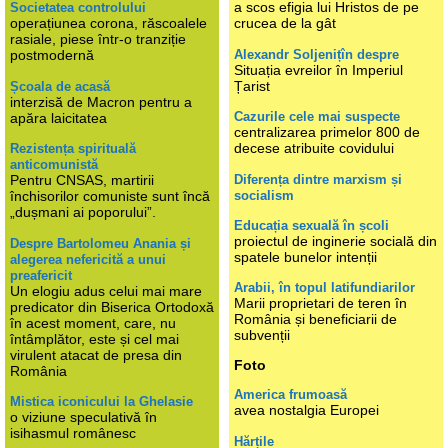
a scos efigia lui Hristos de pe
Societatea controlului
operațiunea corona, răscoalele
crucea de la gât
rasiale, piese într-o tranziție
Alexandr Soljenițîn despre
postmodernă
Situația evreilor în Imperiul
Țarist
Școala de acasă
interzisă de Macron pentru a
Cazurile cele mai suspecte
apăra laicitatea
centralizarea primelor 800 de
decese atribuite covidului
Rezistența spirituală
anticomunistă
Diferența dintre marxism și
Pentru CNSAS, martirii
socialism
închisorilor comuniste sunt încă
„dușmani ai poporului”.
Educația sexuală în școli
proiectul de inginerie socială din
Despre Bartolomeu Anania și
spatele bunelor intenții
alegerea nefericită a unui
preafericit
Arabii, în topul latifundiarilor
Un elogiu adus celui mai mare
Marii proprietari de teren în
predicator din Biserica Ortodoxă
România și beneficiarii de
în acest moment, care, nu
subvenții
întâmplător, este și cel mai
virulent atacat de presa din
Foto
România
America frumoasă
Mistica iconicului la Ghelasie
avea nostalgia Europei
o viziune speculativă în
isihasmul românesc
Hărțile