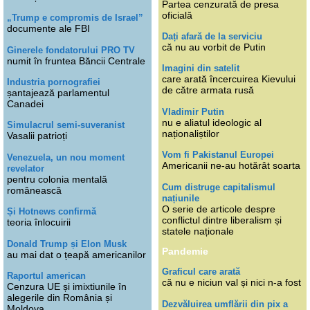
Partea cenzurată de presa
oficială
„Trump e compromis de Israel”
documente ale FBI
Dați afară de la serviciu
că nu au vorbit de Putin
Ginerele fondatorului PRO TV
numit în fruntea Băncii Centrale
Imagini din satelit
care arată încercuirea Kievului
Industria pornografiei
de către armata rusă
șantajează parlamentul
Canadei
Vladimir Putin
nu e aliatul ideologic al
Simulacrul semi-suveranist
naționaliștilor
Vasalii patrioți
Vom fi Pakistanul Europei
Venezuela, un nou moment
Americanii ne-au hotărât soarta
revelator
pentru colonia mentală
Cum distruge capitalismul
românească
națiunile
O serie de articole despre
Și Hotnews confirmă
conflictul dintre liberalism și
teoria înlocuirii
statele naționale
Donald Trump și Elon Musk
Pandemie
au mai dat o țeapă americanilor
Graficul care arată
Raportul american
că nu e niciun val și nici n-a fost
Cenzura UE și imixtiunile în
alegerile din România și
Dezvăluirea umflării din pix a
Moldova