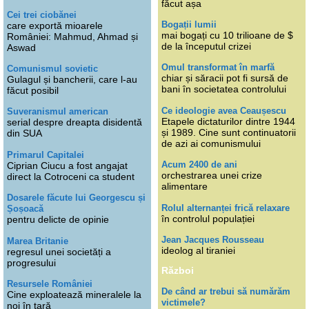
făcut așa
Cei trei ciobănei
Bogații lumii
care exportă mioarele
mai bogați cu 10 trilioane de $
României: Mahmud, Ahmad și
de la începutul crizei
Aswad
Omul transformat în marfă
Comunismul sovietic
chiar și săracii pot fi sursă de
Gulagul și bancherii, care l-au
bani în societatea controlului
făcut posibil
Ce ideologie avea Ceaușescu
Suveranismul american
Etapele dictaturilor dintre 1944
serial despre dreapta disidentă
și 1989. Cine sunt continuatorii
din SUA
de azi ai comunismului
Primarul Capitalei
Acum 2400 de ani
Ciprian Ciucu a fost angajat
orchestrarea unei crize
direct la Cotroceni ca student
alimentare
Dosarele făcute lui Georgescu și
Rolul alternanței frică relaxare
Șoșoacă
în controlul populației
pentru delicte de opinie
Jean Jacques Rousseau
Marea Britanie
ideolog al tiraniei
regresul unei societăți a
progresului
Război
Resursele României
De când ar trebui să numărăm
Cine exploatează mineralele la
victimele?
noi în țară