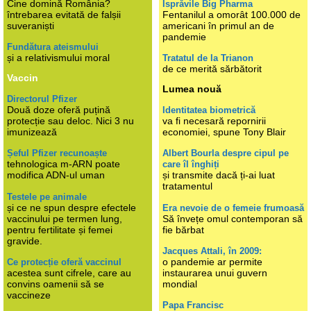
Cine domină România?
Isprăvile Big Pharma
întrebarea evitată de falșii
Fentanilul a omorât 100.000 de
suveraniști
americani în primul an de
pandemie
Fundătura ateismului
și a relativismului moral
Tratatul de la Trianon
de ce merită sărbătorit
Vaccin
Lumea nouă
Directorul Pfizer
Două doze oferă puțină
Identitatea biometrică
protecție sau deloc. Nici 3 nu
va fi necesară repornirii
imunizează
economiei, spune Tony Blair
Șeful Pfizer recunoaște
Albert Bourla despre cipul pe
tehnologica m-ARN poate
care îl înghiți
modifica ADN-ul uman
și transmite dacă ți-ai luat
tratamentul
Testele pe animale
și ce ne spun despre efectele
Era nevoie de o femeie frumoasă
vaccinului pe termen lung,
Să învețe omul contemporan să
pentru fertilitate și femei
fie bărbat
gravide.
Jacques Attali, în 2009:
o pandemie ar permite
Ce protecție oferă vaccinul
acestea sunt cifrele, care au
instaurarea unui guvern
convins oamenii să se
mondial
vaccineze
Papa Francisc