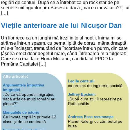
reglări de conturi. După ce a întrebat ca un rock star de pe
scenele mitingurilor pro-Băsescu dacă „mai e cineva aici?!”, lui
[…]
Viețile anterioare ale lui Nicușor Dan
Un fior rece ca un junghi mă trezi în toiul nopții. Inima mi se
strânse într-un spasm, cu perna lipită de obraz, mâna dreaptă
mi s-a încleștat, tremurând de încordare într-un pumn, din care
țâșnea erect doar degetul mare, când întrebarea m-a fulgerat:
Oare ce o mai face Horia Mocanu, candidatul PPDD la
Primăria Capitalei […]
Alte articole:
Legile cenzurii
Argumentele împotriva
ca proiect de inginerie socială
imigrației
„De ce vă opuneți imigrației,
Jeffrey Epstein:
dacă atât de mulți români au
„După cum știi, îi reprezint pe
plecat?”
Rothschilds
Manualele de istorie
Andreea Esca recunoaște
Ce învață copiii în primele 12
Planul Kalergi cu zâmbetul pe
clase și de ce contează
buze