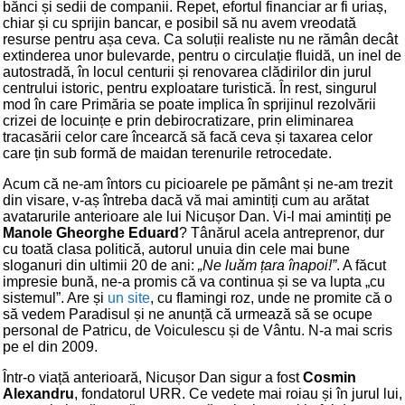
bănci și sedii de companii. Repet, efortul financiar ar fi uriaș,
chiar și cu sprijin bancar, e posibil să nu avem vreodată
resurse pentru așa ceva. Ca soluții realiste nu ne rămân decât
extinderea unor bulevarde, pentru o circulație fluidă, un inel de
autostradă, în locul centurii și renovarea clădirilor din jurul
centrului istoric, pentru exploatare turistică. În rest, singurul
mod în care Primăria se poate implica în sprijinul rezolvării
crizei de locuințe e prin debirocratizare, prin eliminarea
tracasării celor care încearcă să facă ceva și taxarea celor
care țin sub formă de maidan terenurile retrocedate.
Acum că ne-am întors cu picioarele pe pământ și ne-am trezit
din visare, v-aș întreba dacă vă mai amintiți cum au arătat
avatarurile anterioare ale lui Nicușor Dan. Vi-l mai amintiți pe
Manole Gheorghe Eduard
? Tânărul acela antreprenor, dur
cu toată clasa politică, autorul unuia din cele mai bune
sloganuri din ultimii 20 de ani:
„Ne luăm țara înapoi!”
. A făcut
impresie bună, ne-a promis că va continua și se va lupta „cu
sistemul”. Are și
un site
, cu flamingi roz, unde ne promite că o
să vedem Paradisul și ne anunță că urmează să se ocupe
personal de Patricu, de Voiculescu și de Vântu. N-a mai scris
pe el din 2009.
Într-o viață anterioară, Nicușor Dan sigur a fost
Cosmin
Alexandru
, fondatorul URR. Ce vedete mai roiau și în jurul lui,