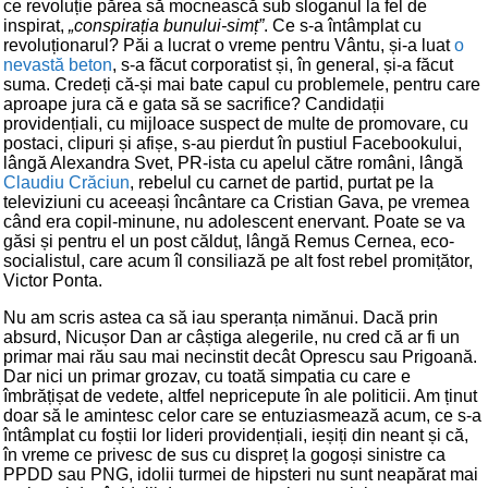
ce revoluție părea să mocnească sub sloganul la fel de
inspirat,
„conspirația bunului-simț”
. Ce s-a întâmplat cu
revoluționarul? Păi a lucrat o vreme pentru Vântu, și-a luat
o
nevastă beton
, s-a făcut corporatist și, în general, și-a făcut
suma. Credeți că-și mai bate capul cu problemele, pentru care
aproape jura că e gata să se sacrifice? Candidații
providențiali, cu mijloace suspect de multe de promovare, cu
postaci, clipuri și afișe, s-au pierdut în pustiul Facebookului,
lângă Alexandra Svet, PR-ista cu apelul către români, lângă
Claudiu Crăciun
, rebelul cu carnet de partid, purtat pe la
televiziuni cu aceeași încântare ca Cristian Gava, pe vremea
când era copil-minune, nu adolescent enervant. Poate se va
găsi și pentru el un post călduț, lângă Remus Cernea, eco-
socialistul, care acum îl consiliază pe alt fost rebel promițător,
Victor Ponta.
Nu am scris astea ca să iau speranța nimănui. Dacă prin
absurd, Nicușor Dan ar câștiga alegerile, nu cred că ar fi un
primar mai rău sau mai necinstit decât Oprescu sau Prigoană.
Dar nici un primar grozav, cu toată simpatia cu care e
îmbrățișat de vedete, altfel nepricepute în ale politicii. Am ținut
doar să le amintesc celor care se entuziasmează acum, ce s-a
întâmplat cu foștii lor lideri providențiali, ieșiți din neant și că,
în vreme ce privesc de sus cu dispreț la gogoși sinistre ca
PPDD sau PNG, idolii turmei de hipsteri nu sunt neapărat mai