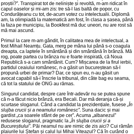
proștii?”. Transpirat tot de neliniște și revoltă, m-am ridicat în
capul oaselor și mi-am zis: tre să-l las baltă de popor, cu
Condurățeanu cu tot, de-acum votez cu intelectualii. Diplomă
am, la olimpiadă la matematică am fost, în clasa a șasea, până
la faza pe municipiu, la Bookfest mă duc uneori, nu are rost să
mă mai ascund.
Primul la care m-am gândit, în calitatea mea de intelectual, a
fost Mihail Neamțu. Gata, merg pe mâna lui până s-o coagula
dreapta, ca laptele în smântână și din smântână în brânză. Mă
rog, poate partea cu brânza nu e foarte inspirată, că Noua
Republică s-a cam smântânit. Cum? Mișcarea de la firul ierbii,
partidul ceaiului românesc, n-a găsit un bucureștean să-l
propună urbei de primar? Dar, ce spun eu, n-au găsit un
avocat capabil să-i înscrie la tribunal, din câte bag eu seama,
că tot la statului de ONG au rămas.
Singurul candidat, despre care într-adevăr nu se putea spune
că n-a făcut nicio brânză, era Becali. Dar mă deranja că-și
scurtase sloganul. Când a candidat la prezidențiale, fusese
„În
slujba crucii și a neamului românesc”
. Suna dacic și mai
gardist „ca soarele sfânt de pe cer”. Acuma „albanezul”
redusese sloganul, pragmatic la
„În slujba crucii și a
Bucureștiului”
. Păi neamul nu are nimic de zis aici? Cui rămân
plaiurile lui Ștefan și calul lui Mihai Viteazul? Că în curând o