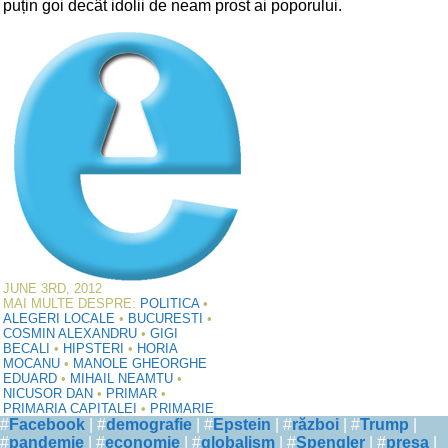
puțin goi decât idolii de neam prost ai poporului.
JUNE 3RD, 2012
MAI MULTE DESPRE:
POLITICA
•
ALEGERI LOCALE
•
BUCURESTI
•
COSMIN ALEXANDRU
•
GIGI
BECALI
•
HIPSTERI
•
HORIA
MOCANU
•
MANOLE GHEORGHE
EDUARD
•
MIHAIL NEAMTU
•
NICUSOR DAN
•
PRIMAR
•
PRIMARIA CAPITALEI
•
PRIMARIE
#
Facebook
| #
demografie
| #
Epstein
| #
război
| #
Trump
|
#
pandemie
| #
economie
| #
globalism
| #
Spengler
| #
presa
|