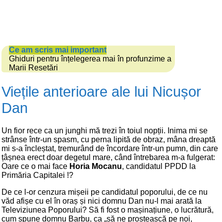
Ce am scris mai important
Ghiduri pentru înțelegerea mai în profunzime a
Marii Resetări
Viețile anterioare ale lui Nicușor
Dan
Un fior rece ca un junghi mă trezi în toiul nopții. Inima mi se
strânse într-un spasm, cu perna lipită de obraz, mâna dreaptă
mi s-a încleștat, tremurând de încordare într-un pumn, din care
țâșnea erect doar degetul mare, când întrebarea m-a fulgerat:
Oare ce o mai face
Horia Mocanu
, candidatul PPDD la
Primăria Capitalei !?
De ce l-or cenzura mișeii pe candidatul poporului, de ce nu
văd afișe cu el în oraș și nici domnu Dan nu-l mai arată la
Televiziunea Poporului? Să fi fost o mașinațiune, o lucrătură,
cum spune domnu Barbu, ca „să ne prostească pe noi,