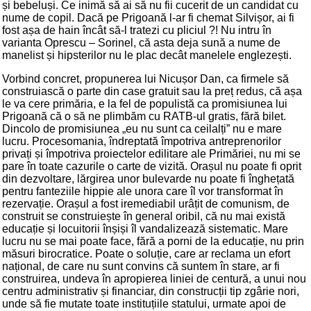
și bebeluși. Ce inimă să ai să nu fii cucerit de un candidat cu
nume de copil. Dacă pe Prigoană l-ar fi chemat Silvișor, ai fi
fost așa de hain încât să-l tratezi cu pliciul ?! Nu intru în
varianta Oprescu – Sorinel, că asta deja sună a nume de
manelist și hipsterilor nu le plac decât manelele englezești.
Vorbind concret, propunerea lui Nicușor Dan, ca firmele să
construiască o parte din case gratuit sau la preț redus, că așa
le va cere primăria, e la fel de populistă ca promisiunea lui
Prigoană că o să ne plimbăm cu RATB-ul gratis, fără bilet.
Dincolo de promisiunea „eu nu sunt ca ceilalți” nu e mare
lucru. Procesomania, îndreptată împotriva antreprenorilor
privați și împotriva proiectelor edilitare ale Primăriei, nu mi se
pare în toate cazurile o carte de vizită. Orașul nu poate fi oprit
din dezvoltare, lărgirea unor bulevarde nu poate fi înghețată
pentru fanteziile hippie ale unora care îl vor transformat în
rezervație. Orașul a fost iremediabil urâțit de comunism, de
construit se construiește în general oribil, că nu mai există
educație și locuitorii înșiși îl vandalizează sistematic. Mare
lucru nu se mai poate face, fără a porni de la educație, nu prin
măsuri birocratice. Poate o soluție, care ar reclama un efort
național, de care nu sunt convins că suntem în stare, ar fi
construirea, undeva în apropierea liniei de centură, a unui nou
centru administrativ și financiar, din construcții tip zgârie nori,
unde să fie mutate toate instituțiile statului, urmate apoi de