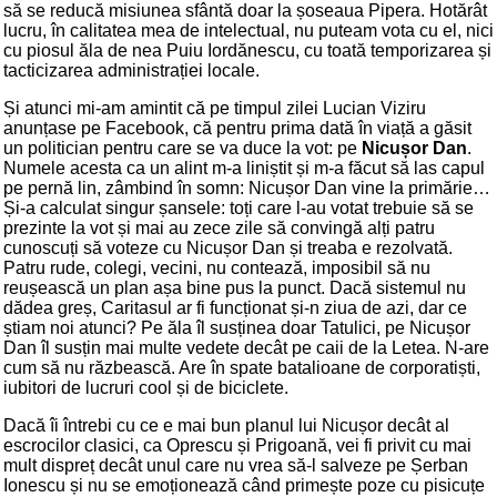
să se reducă misiunea sfântă doar la șoseaua Pipera. Hotărât
lucru, în calitatea mea de intelectual, nu puteam vota cu el, nici
cu piosul ăla de nea Puiu Iordănescu, cu toată temporizarea și
tacticizarea administrației locale.
Și atunci mi-am amintit că pe timpul zilei Lucian Viziru
anunțase pe Facebook, că pentru prima dată în viață a găsit
un politician pentru care se va duce la vot: pe
Nicușor Dan
.
Numele acesta ca un alint m-a liniștit și m-a făcut să las capul
pe pernă lin, zâmbind în somn: Nicușor Dan vine la primărie…
Și-a calculat singur șansele: toți care l-au votat trebuie să se
prezinte la vot și mai au zece zile să convingă alți patru
cunoscuți să voteze cu Nicușor Dan și treaba e rezolvată.
Patru rude, colegi, vecini, nu contează, imposibil să nu
reușească un plan așa bine pus la punct. Dacă sistemul nu
dădea greș, Caritasul ar fi funcționat și-n ziua de azi, dar ce
știam noi atunci? Pe ăla îl susținea doar Tatulici, pe Nicușor
Dan îl susțin mai multe vedete decât pe caii de la Letea. N-are
cum să nu răzbească. Are în spate batalioane de corporatiști,
iubitori de lucruri cool și de biciclete.
Dacă îi întrebi cu ce e mai bun planul lui Nicușor decât al
escrocilor clasici, ca Oprescu și Prigoană, vei fi privit cu mai
mult dispreț decât unul care nu vrea să-l salveze pe Șerban
Ionescu și nu se emoționează când primește poze cu pisicuțe