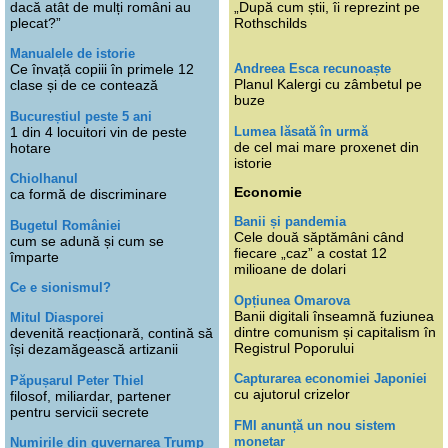
dacă atât de mulți români au
„După cum știi, îi reprezint pe
plecat?”
Rothschilds
Manualele de istorie
Andreea Esca recunoaște
Ce învață copiii în primele 12
Planul Kalergi cu zâmbetul pe
clase și de ce contează
buze
Bucureștiul peste 5 ani
Lumea lăsată în urmă
1 din 4 locuitori vin de peste
de cel mai mare proxenet din
hotare
istorie
Chiolhanul
Economie
ca formă de discriminare
Banii și pandemia
Bugetul României
Cele două săptămâni când
cum se adună și cum se
fiecare „caz” a costat 12
împarte
milioane de dolari
Ce e sionismul?
Opțiunea Omarova
Banii digitali înseamnă fuziunea
Mitul Diasporei
dintre comunism și capitalism în
devenită reacționară, contină să
Registrul Poporului
își dezamăgească artizanii
Capturarea economiei Japoniei
Păpușarul Peter Thiel
cu ajutorul crizelor
filosof, miliardar, partener
pentru servicii secrete
FMI anunță un nou sistem
monetar
Numirile din guvernarea Trump