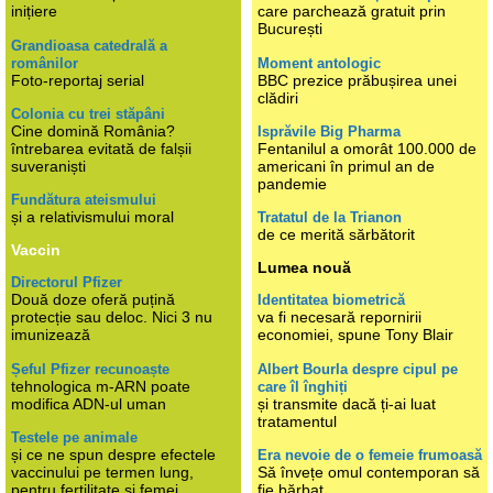
inițiere
care parchează gratuit prin
București
Grandioasa catedrală a
românilor
Moment antologic
Foto-reportaj serial
BBC prezice prăbușirea unei
clădiri
Colonia cu trei stăpâni
Cine domină România?
Isprăvile Big Pharma
întrebarea evitată de falșii
Fentanilul a omorât 100.000 de
suveraniști
americani în primul an de
pandemie
Fundătura ateismului
și a relativismului moral
Tratatul de la Trianon
de ce merită sărbătorit
Vaccin
Lumea nouă
Directorul Pfizer
Două doze oferă puțină
Identitatea biometrică
protecție sau deloc. Nici 3 nu
va fi necesară repornirii
imunizează
economiei, spune Tony Blair
Șeful Pfizer recunoaște
Albert Bourla despre cipul pe
tehnologica m-ARN poate
care îl înghiți
modifica ADN-ul uman
și transmite dacă ți-ai luat
tratamentul
Testele pe animale
și ce ne spun despre efectele
Era nevoie de o femeie frumoasă
vaccinului pe termen lung,
Să învețe omul contemporan să
pentru fertilitate și femei
fie bărbat