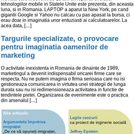
tehnologiilor mobile in Statele Unite este prezenta, din aceasta
luna, si in Romania. LAPTOP a aparut la New York, pe cand
gigantii Google si Yahoo nu calcau cu pas apasat la bursa, ci
erau doar in imaginatia unor entuziasti ai calculatoarelor. La
acea data, […]
Targurile specializate, o provocare
pentru imaginatia oamenilor de
marketing
O activitate inexistenta in Romania de dinainte de 1989,
marketingul a devenit indispensabil oricarei firme care se
respecta. Nu ne putem imagina o firma serioasa care nu isi
gestioneaza comunicarea in virtutea unei strategii de lunga
durata sau nu isi redimensioneaza activitatea in functie de
tendintele pietei. Organizarea de evenimente este o practica
din arsenalul […]
Alte articole:
Legile cenzurii
Argumentele împotriva
ca proiect de inginerie socială
imigrației
„De ce vă opuneți imigrației,
Jeffrey Epstein: