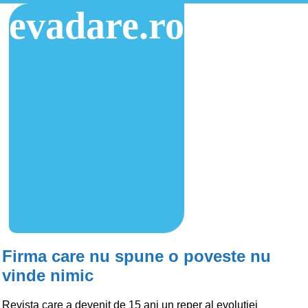
evadare.ro
Firma care nu spune o poveste nu
vinde nimic
Revista care a devenit de 15 ani un reper al evolutiei