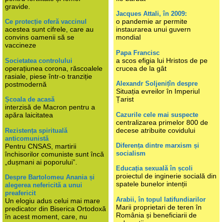
gravide.
Jacques Attali, în 2009:
o pandemie ar permite
Ce protecție oferă vaccinul
acestea sunt cifrele, care au
instaurarea unui guvern
convins oamenii să se
mondial
vaccineze
Papa Francisc
a scos efigia lui Hristos de pe
Societatea controlului
operațiunea corona, răscoalele
crucea de la gât
rasiale, piese într-o tranziție
Alexandr Soljenițîn despre
postmodernă
Situația evreilor în Imperiul
Țarist
Școala de acasă
interzisă de Macron pentru a
Cazurile cele mai suspecte
apăra laicitatea
centralizarea primelor 800 de
decese atribuite covidului
Rezistența spirituală
anticomunistă
Diferența dintre marxism și
Pentru CNSAS, martirii
socialism
închisorilor comuniste sunt încă
„dușmani ai poporului”.
Educația sexuală în școli
proiectul de inginerie socială din
Despre Bartolomeu Anania și
spatele bunelor intenții
alegerea nefericită a unui
preafericit
Arabii, în topul latifundiarilor
Un elogiu adus celui mai mare
Marii proprietari de teren în
predicator din Biserica Ortodoxă
România și beneficiarii de
în acest moment, care, nu