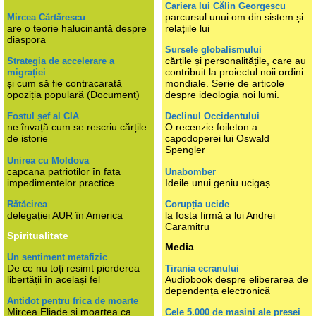
Cariera lui Călin Georgescu
parcursul unui om din sistem și
Mircea Cărtărescu
are o teorie halucinantă despre
relațiile lui
diaspora
Sursele globalismului
cărțile și personalitățile, care au
Strategia de accelerare a
contribuit la proiectul noii ordini
migrației
și cum să fie contracarată
mondiale. Serie de articole
opoziția populară (Document)
despre ideologia noi lumi.
Fostul șef al CIA
Declinul Occidentului
ne învață cum se rescriu cărțile
O recenzie foileton a
de istorie
capodoperei lui Oswald
Spengler
Unirea cu Moldova
capcana patrioților în fața
Unabomber
impedimentelor practice
Ideile unui geniu ucigaș
Rătăcirea
Corupția ucide
delegației AUR în America
la fosta firmă a lui Andrei
Caramitru
Spiritualitate
Media
Un sentiment metafizic
De ce nu toți resimt pierderea
Tirania ecranului
libertății în același fel
Audiobook despre eliberarea de
dependența electronică
Antidot pentru frica de moarte
Mircea Eliade și moartea ca
Cele 5.000 de mașini ale presei