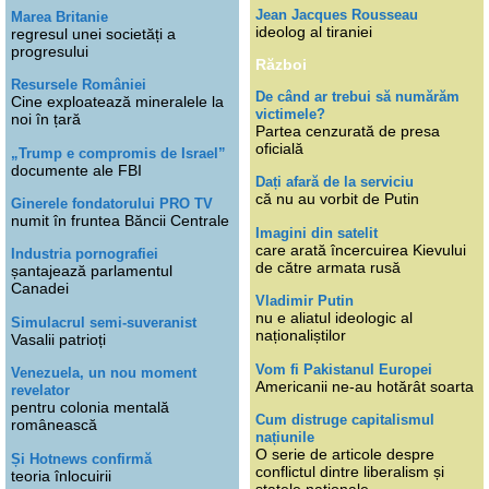
Jean Jacques Rousseau
Marea Britanie
ideolog al tiraniei
regresul unei societăți a
progresului
Război
Resursele României
De când ar trebui să numărăm
Cine exploatează mineralele la
victimele?
noi în țară
Partea cenzurată de presa
oficială
„Trump e compromis de Israel”
documente ale FBI
Dați afară de la serviciu
că nu au vorbit de Putin
Ginerele fondatorului PRO TV
numit în fruntea Băncii Centrale
Imagini din satelit
care arată încercuirea Kievului
Industria pornografiei
de către armata rusă
șantajează parlamentul
Canadei
Vladimir Putin
nu e aliatul ideologic al
Simulacrul semi-suveranist
naționaliștilor
Vasalii patrioți
Vom fi Pakistanul Europei
Venezuela, un nou moment
Americanii ne-au hotărât soarta
revelator
pentru colonia mentală
Cum distruge capitalismul
românească
națiunile
O serie de articole despre
Și Hotnews confirmă
conflictul dintre liberalism și
teoria înlocuirii