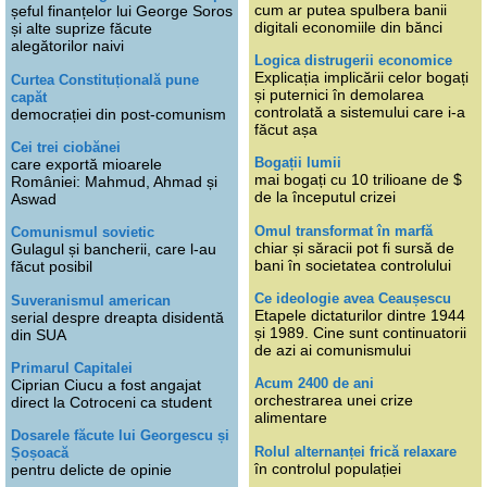
cum ar putea spulbera banii
șeful finanțelor lui George Soros
digitali economiile din bănci
și alte suprize făcute
alegătorilor naivi
Logica distrugerii economice
Explicația implicării celor bogați
Curtea Constituțională pune
și puternici în demolarea
capăt
controlată a sistemului care i-a
democrației din post-comunism
făcut așa
Cei trei ciobănei
Bogații lumii
care exportă mioarele
mai bogați cu 10 trilioane de $
României: Mahmud, Ahmad și
de la începutul crizei
Aswad
Omul transformat în marfă
Comunismul sovietic
chiar și săracii pot fi sursă de
Gulagul și bancherii, care l-au
bani în societatea controlului
făcut posibil
Ce ideologie avea Ceaușescu
Suveranismul american
Etapele dictaturilor dintre 1944
serial despre dreapta disidentă
și 1989. Cine sunt continuatorii
din SUA
de azi ai comunismului
Primarul Capitalei
Acum 2400 de ani
Ciprian Ciucu a fost angajat
orchestrarea unei crize
direct la Cotroceni ca student
alimentare
Dosarele făcute lui Georgescu și
Rolul alternanței frică relaxare
Șoșoacă
în controlul populației
pentru delicte de opinie