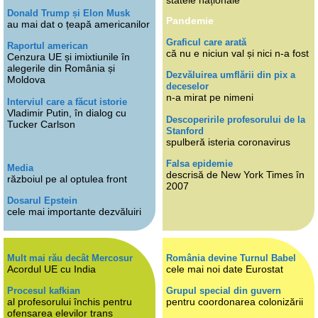
statele naționale
Donald Trump și Elon Musk
Pandemie
au mai dat o țeapă americanilor
Graficul care arată
Raportul american
că nu e niciun val și nici n-a fost
Cenzura UE și imixtiunile în
alegerile din România și
Dezvăluirea umflării din pix a
Moldova
deceselor
n-a mirat pe nimeni
Interviul care a făcut istorie
Vladimir Putin, în dialog cu
Descoperirile profesorului de la
Tucker Carlson
Stanford
spulberă isteria coronavirus
Falsa epidemie
Media
descrisă de New York Times în
războiul pe al optulea front
2007
Dosarul Epstein
cele mai importante dezvăluiri
Mult mai rău decât Mercosur
România devine Turnul Babel
Acordul UE cu India
cele mai noi date Eurostat
Procesul kafkian
Grupul special din guvern
al profesorului închis pentru
pentru coordonarea colonizării
ofensarea elevilor trans