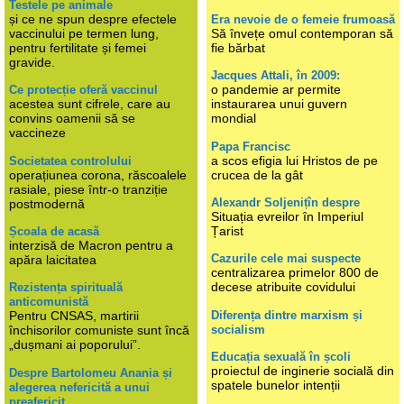
Testele pe animale
și ce ne spun despre efectele
Era nevoie de o femeie frumoasă
vaccinului pe termen lung,
Să învețe omul contemporan să
pentru fertilitate și femei
fie bărbat
gravide.
Jacques Attali, în 2009:
o pandemie ar permite
Ce protecție oferă vaccinul
acestea sunt cifrele, care au
instaurarea unui guvern
convins oamenii să se
mondial
vaccineze
Papa Francisc
a scos efigia lui Hristos de pe
Societatea controlului
operațiunea corona, răscoalele
crucea de la gât
rasiale, piese într-o tranziție
Alexandr Soljenițîn despre
postmodernă
Situația evreilor în Imperiul
Țarist
Școala de acasă
interzisă de Macron pentru a
Cazurile cele mai suspecte
apăra laicitatea
centralizarea primelor 800 de
decese atribuite covidului
Rezistența spirituală
anticomunistă
Diferența dintre marxism și
Pentru CNSAS, martirii
socialism
închisorilor comuniste sunt încă
„dușmani ai poporului”.
Educația sexuală în școli
proiectul de inginerie socială din
Despre Bartolomeu Anania și
spatele bunelor intenții
alegerea nefericită a unui
preafericit