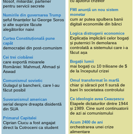
cu ajutorul crizelor
filosof, miliardar, partener
pentru servicii secrete
FMI anunță un nou sistem
monetar
Numirile din guvernarea Trump
cum ar putea spulbera banii
șeful finanțelor lui George Soros
digitali economiile din bănci
și alte suprize făcute
alegătorilor naivi
Logica distrugerii economice
Explicația implicării celor bogați
Curtea Constituțională pune
și puternici în demolarea
capăt
controlată a sistemului care i-a
democrației din post-comunism
făcut așa
Cei trei ciobănei
Bogații lumii
care exportă mioarele
mai bogați cu 10 trilioane de $
României: Mahmud, Ahmad și
de la începutul crizei
Aswad
Omul transformat în marfă
Comunismul sovietic
chiar și săracii pot fi sursă de
Gulagul și bancherii, care l-au
bani în societatea controlului
făcut posibil
Ce ideologie avea Ceaușescu
Suveranismul american
Etapele dictaturilor dintre 1944
serial despre dreapta disidentă
și 1989. Cine sunt continuatorii
din SUA
de azi ai comunismului
Primarul Capitalei
Acum 2400 de ani
Ciprian Ciucu a fost angajat
orchestrarea unei crize
direct la Cotroceni ca student
alimentare