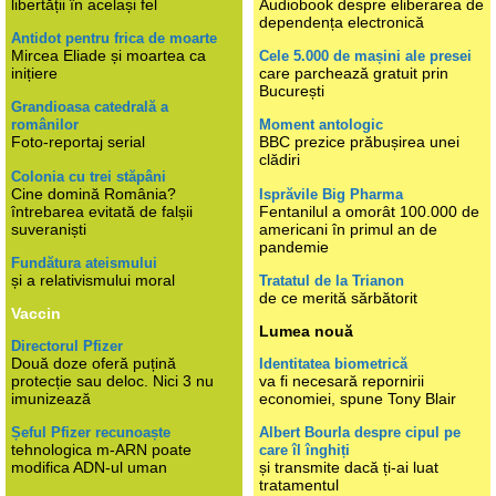
libertății în același fel
Audiobook despre eliberarea de
dependența electronică
Antidot pentru frica de moarte
Mircea Eliade și moartea ca
Cele 5.000 de mașini ale presei
inițiere
care parchează gratuit prin
București
Grandioasa catedrală a
românilor
Moment antologic
Foto-reportaj serial
BBC prezice prăbușirea unei
clădiri
Colonia cu trei stăpâni
Cine domină România?
Isprăvile Big Pharma
întrebarea evitată de falșii
Fentanilul a omorât 100.000 de
suveraniști
americani în primul an de
pandemie
Fundătura ateismului
și a relativismului moral
Tratatul de la Trianon
de ce merită sărbătorit
Vaccin
Lumea nouă
Directorul Pfizer
Două doze oferă puțină
Identitatea biometrică
protecție sau deloc. Nici 3 nu
va fi necesară repornirii
imunizează
economiei, spune Tony Blair
Șeful Pfizer recunoaște
Albert Bourla despre cipul pe
tehnologica m-ARN poate
care îl înghiți
modifica ADN-ul uman
și transmite dacă ți-ai luat
tratamentul