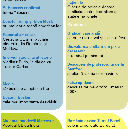
națiunile
O serie de articole despre
Și Hotnews confirmă
conflictul dintre liberalism și
teoria înlocuirii
statele naționale
Donald Trump și Elon Musk
Pandemie
au mai dat o țeapă americanilor
Graficul care arată
Raportul american
că nu e niciun val și nici n-a fost
Cenzura UE și imixtiunile în
alegerile din România și
Dezvăluirea umflării din pix a
Moldova
deceselor
n-a mirat pe nimeni
Interviul care a făcut istorie
Vladimir Putin, în dialog cu
Descoperirile profesorului de la
Tucker Carlson
Stanford
spulberă isteria coronavirus
Falsa epidemie
Media
descrisă de New York Times în
războiul pe al optulea front
2007
Dosarul Epstein
cele mai importante dezvăluiri
Mult mai rău decât Mercosur
România devine Turnul Babel
Acordul UE cu India
cele mai noi date Eurostat