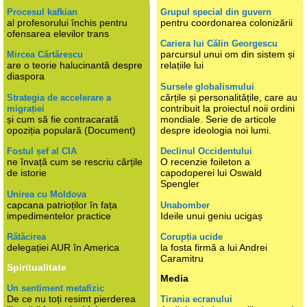
Procesul kafkian
Grupul special din guvern
al profesorului închis pentru
pentru coordonarea colonizării
ofensarea elevilor trans
Cariera lui Călin Georgescu
parcursul unui om din sistem și
Mircea Cărtărescu
are o teorie halucinantă despre
relațiile lui
diaspora
Sursele globalismului
cărțile și personalitățile, care au
Strategia de accelerare a
contribuit la proiectul noii ordini
migrației
și cum să fie contracarată
mondiale. Serie de articole
opoziția populară (Document)
despre ideologia noi lumi.
Fostul șef al CIA
Declinul Occidentului
ne învață cum se rescriu cărțile
O recenzie foileton a
de istorie
capodoperei lui Oswald
Spengler
Unirea cu Moldova
capcana patrioților în fața
Unabomber
impedimentelor practice
Ideile unui geniu ucigaș
Rătăcirea
Corupția ucide
delegației AUR în America
la fosta firmă a lui Andrei
Caramitru
Spiritualitate
Media
Un sentiment metafizic
De ce nu toți resimt pierderea
Tirania ecranului