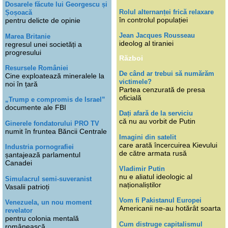
Dosarele făcute lui Georgescu și
Rolul alternanței frică relaxare
Șoșoacă
în controlul populației
pentru delicte de opinie
Jean Jacques Rousseau
Marea Britanie
ideolog al tiraniei
regresul unei societăți a
progresului
Război
Resursele României
De când ar trebui să numărăm
Cine exploatează mineralele la
victimele?
noi în țară
Partea cenzurată de presa
oficială
„Trump e compromis de Israel”
documente ale FBI
Dați afară de la serviciu
că nu au vorbit de Putin
Ginerele fondatorului PRO TV
numit în fruntea Băncii Centrale
Imagini din satelit
care arată încercuirea Kievului
Industria pornografiei
de către armata rusă
șantajează parlamentul
Canadei
Vladimir Putin
nu e aliatul ideologic al
Simulacrul semi-suveranist
naționaliștilor
Vasalii patrioți
Vom fi Pakistanul Europei
Venezuela, un nou moment
Americanii ne-au hotărât soarta
revelator
pentru colonia mentală
Cum distruge capitalismul
românească