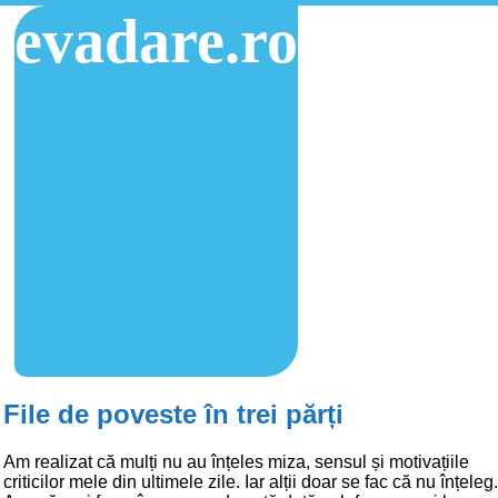
evadare.ro
File de poveste în trei părți
Am realizat că mulți nu au înțeles miza, sensul și motivațiile
criticilor mele din ultimele zile. Iar alții doar se fac că nu înțeleg.