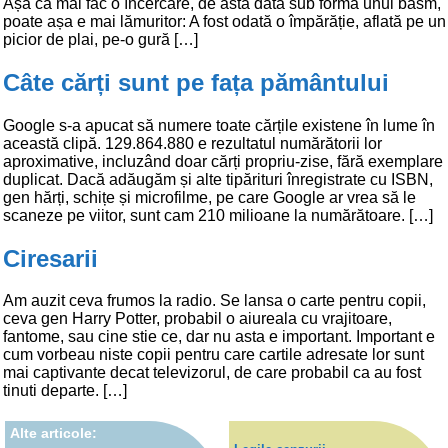
Așa că mai fac o încercare, de astă dată sub forma unui basm,
poate așa e mai lămuritor: A fost odată o împărăție, aflată pe un
picior de plai, pe-o gură […]
Câte cărți sunt pe fața pământului
Google s-a apucat să numere toate cărțile existene în lume în
această clipă. 129.864.880 e rezultatul numărătorii lor
aproximative, incluzând doar cărți propriu-zise, fără exemplare
duplicat. Dacă adăugăm și alte tipărituri înregistrate cu ISBN,
gen hărți, schițe și microfilme, pe care Google ar vrea să le
scaneze pe viitor, sunt cam 210 milioane la numărătoare. […]
Ciresarii
Am auzit ceva frumos la radio. Se lansa o carte pentru copii,
ceva gen Harry Potter, probabil o aiureala cu vrajitoare,
fantome, sau cine stie ce, dar nu asta e important. Important e
cum vorbeau niste copii pentru care cartile adresate lor sunt
mai captivante decat televizorul, de care probabil ca au fost
tinuti departe. […]
Alte articole: