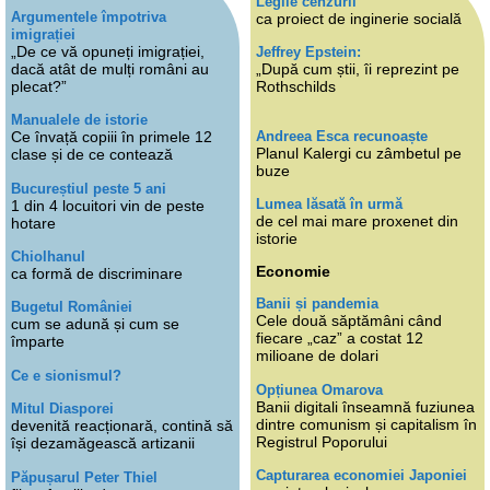
Legile cenzurii
Argumentele împotriva
ca proiect de inginerie socială
imigrației
„De ce vă opuneți imigrației,
Jeffrey Epstein:
dacă atât de mulți români au
„După cum știi, îi reprezint pe
plecat?”
Rothschilds
Manualele de istorie
Andreea Esca recunoaște
Ce învață copiii în primele 12
Planul Kalergi cu zâmbetul pe
clase și de ce contează
buze
Bucureștiul peste 5 ani
Lumea lăsată în urmă
1 din 4 locuitori vin de peste
de cel mai mare proxenet din
hotare
istorie
Chiolhanul
Economie
ca formă de discriminare
Banii și pandemia
Bugetul României
Cele două săptămâni când
cum se adună și cum se
fiecare „caz” a costat 12
împarte
milioane de dolari
Ce e sionismul?
Opțiunea Omarova
Banii digitali înseamnă fuziunea
Mitul Diasporei
dintre comunism și capitalism în
devenită reacționară, contină să
Registrul Poporului
își dezamăgească artizanii
Capturarea economiei Japoniei
Păpușarul Peter Thiel