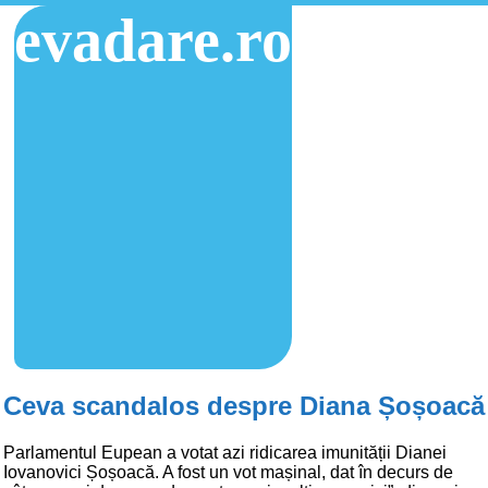
evadare.ro
Ceva scandalos despre Diana Șoșoacă
Parlamentul Eupean a votat azi ridicarea imunității Dianei
Iovanovici Șoșoacă. A fost un vot mașinal, dat în decurs de