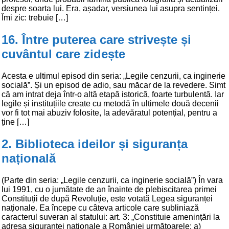
despre soarta lui. Era, așadar, versiunea lui asupra sentinței.
Îmi zic: trebuie […]
16. Între puterea care strivește și
cuvântul care zidește
Acesta e ultimul episod din seria: „Legile cenzurii, ca inginerie
socială”. Și un episod de adio, sau măcar de la revedere. Simt
că am intrat deja într-o altă etapă istorică, foarte turbulentă. Iar
legile și instituțiile create cu metodă în ultimele două decenii
vor fi tot mai abuziv folosite, la adevăratul potențial, pentru a
ține […]
2. Biblioteca ideilor și siguranța
națională
(Parte din seria: „Legile cenzurii, ca inginerie socială”) În vara
lui 1991, cu o jumătate de an înainte de plebiscitarea primei
Constituții de după Revoluție, este votată Legea siguranței
naționale. Ea începe cu câteva articole care subliniază
caracterul suveran al statului: art. 3: „Constituie amenințări la
adresa siguranței naționale a României următoarele: a)