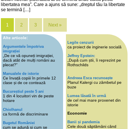
libertatea mea”. Care a ajuns să sune: „dreptul tău la libertate
se termină […]
1
2
3
Next »
Alte articole:
Legile cenzurii
Argumentele împotriva
ca proiect de inginerie socială
imigrației
„De ce vă opuneți imigrației,
Jeffrey Epstein:
dacă atât de mulți români au
„După cum știi, îi reprezint pe
plecat?”
Rothschilds
Manualele de istorie
Andreea Esca recunoaște
Ce învață copiii în primele 12
Planul Kalergi cu zâmbetul pe
clase și de ce contează
buze
Bucureștiul peste 5 ani
Lumea lăsată în urmă
1 din 4 locuitori vin de peste
de cel mai mare proxenet din
hotare
istorie
Chiolhanul
Economie
ca formă de discriminare
Banii și pandemia
Bugetul României
Cele două săptămâni când
cum se adună și cum se