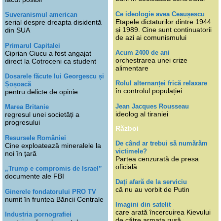
Ce ideologie avea Ceaușescu
Suveranismul american
Etapele dictaturilor dintre 1944
serial despre dreapta disidentă
și 1989. Cine sunt continuatorii
din SUA
de azi ai comunismului
Primarul Capitalei
Acum 2400 de ani
Ciprian Ciucu a fost angajat
orchestrarea unei crize
direct la Cotroceni ca student
alimentare
Dosarele făcute lui Georgescu și
Rolul alternanței frică relaxare
Șoșoacă
în controlul populației
pentru delicte de opinie
Jean Jacques Rousseau
Marea Britanie
ideolog al tiraniei
regresul unei societăți a
progresului
Război
Resursele României
De când ar trebui să numărăm
Cine exploatează mineralele la
victimele?
noi în țară
Partea cenzurată de presa
oficială
„Trump e compromis de Israel”
documente ale FBI
Dați afară de la serviciu
că nu au vorbit de Putin
Ginerele fondatorului PRO TV
numit în fruntea Băncii Centrale
Imagini din satelit
care arată încercuirea Kievului
Industria pornografiei
de către armata rusă