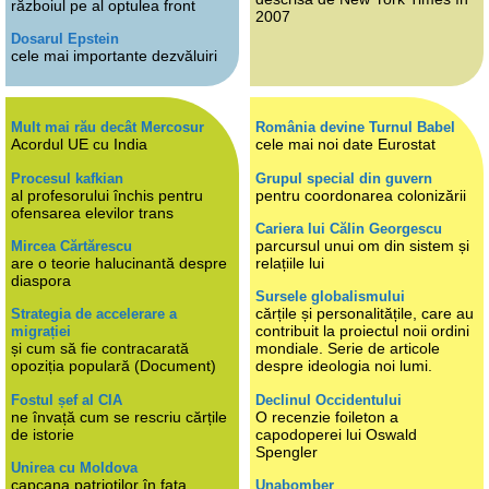
războiul pe al optulea front
2007
Dosarul Epstein
cele mai importante dezvăluiri
Mult mai rău decât Mercosur
România devine Turnul Babel
Acordul UE cu India
cele mai noi date Eurostat
Procesul kafkian
Grupul special din guvern
al profesorului închis pentru
pentru coordonarea colonizării
ofensarea elevilor trans
Cariera lui Călin Georgescu
parcursul unui om din sistem și
Mircea Cărtărescu
are o teorie halucinantă despre
relațiile lui
diaspora
Sursele globalismului
cărțile și personalitățile, care au
Strategia de accelerare a
contribuit la proiectul noii ordini
migrației
și cum să fie contracarată
mondiale. Serie de articole
opoziția populară (Document)
despre ideologia noi lumi.
Fostul șef al CIA
Declinul Occidentului
ne învață cum se rescriu cărțile
O recenzie foileton a
de istorie
capodoperei lui Oswald
Spengler
Unirea cu Moldova
capcana patrioților în fața
Unabomber