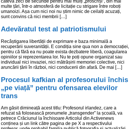
câteva zeci de secunde pentru mai mulți „proscriși”, din mai
multe țări, într-o atmosferă de licitație cu strigare între roboți
umanoizi. Așa cum nici noi nu știm nimic de ceilalți acuzați,
sunt convins că nici membrii […]
Adevăratul test al patriotismului
Recâștigarea libertății de exprimare e baza minimală a
recuperării suveranității. E condiția sine qua non a democrației,
pentru că fără ea nu poate exista dezbatere liberă, coagularea
opiniilor și reprezentarea lor. Nu te poți opune organizat sau
individual nici invaziei, nici mătrășirii memoriei colective, nici
aruncării țării în război, nici conducerii din afară. De mai […]
Procesul kafkian al profesorului închis
„pe viață” pentru ofensarea elevilor
trans
Am găsit dimineață acest titlu: Profesorul irlandez, care a
refuzat să folosească pronumele „transgender” la școală, va
petrece Crăciunul la închisoare Articolul din Activenews
conținea și un link către pagina de pe X a respectivului
profesor, unde probabil familia publică fotografia și actualizări