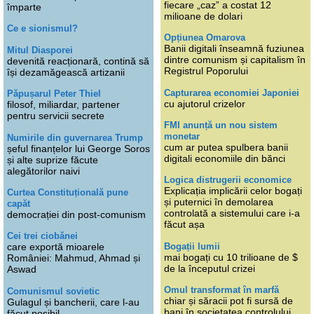
fiecare „caz” a costat 12
împarte
milioane de dolari
Ce e sionismul?
Opțiunea Omarova
Banii digitali înseamnă fuziunea
Mitul Diasporei
dintre comunism și capitalism în
devenită reacționară, contină să
Registrul Poporului
își dezamăgească artizanii
Capturarea economiei Japoniei
Păpușarul Peter Thiel
cu ajutorul crizelor
filosof, miliardar, partener
pentru servicii secrete
FMI anunță un nou sistem
monetar
Numirile din guvernarea Trump
cum ar putea spulbera banii
șeful finanțelor lui George Soros
digitali economiile din bănci
și alte suprize făcute
alegătorilor naivi
Logica distrugerii economice
Explicația implicării celor bogați
Curtea Constituțională pune
și puternici în demolarea
capăt
controlată a sistemului care i-a
democrației din post-comunism
făcut așa
Cei trei ciobănei
Bogații lumii
care exportă mioarele
mai bogați cu 10 trilioane de $
României: Mahmud, Ahmad și
de la începutul crizei
Aswad
Omul transformat în marfă
Comunismul sovietic
chiar și săracii pot fi sursă de
Gulagul și bancherii, care l-au
bani în societatea controlului
făcut posibil