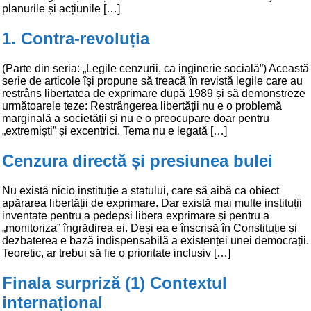
planurile și acțiunile […]
1. Contra-revoluția
(Parte din seria: „Legile cenzurii, ca inginerie socială”) Această
serie de articole își propune să treacă în revistă legile care au
restrâns libertatea de exprimare după 1989 și să demonstreze
următoarele teze: Restrângerea libertății nu e o problemă
marginală a societății și nu e o preocupare doar pentru
„extremiști” și excentrici. Tema nu e legată […]
Cenzura directă și presiunea bulei
Nu există nicio instituție a statului, care să aibă ca obiect
apărarea libertății de exprimare. Dar există mai multe instituții
inventate pentru a pedepsi libera exprimare și pentru a
„monitoriza” îngrădirea ei. Deși ea e înscrisă în Constituție și
dezbaterea e bază indispensabilă a existenței unei democrații.
Teoretic, ar trebui să fie o prioritate inclusiv […]
Finala surpriză (1) Contextul
internațional