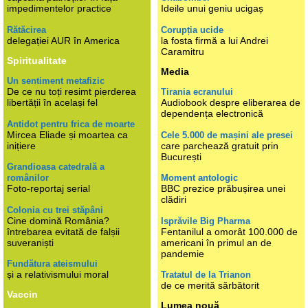
impedimentelor practice
Ideile unui geniu ucigaș
Rătăcirea
Corupția ucide
delegației AUR în America
la fosta firmă a lui Andrei
Caramitru
Spiritualitate
Media
Un sentiment metafizic
De ce nu toți resimt pierderea
Tirania ecranului
libertății în același fel
Audiobook despre eliberarea de
dependența electronică
Antidot pentru frica de moarte
Mircea Eliade și moartea ca
Cele 5.000 de mașini ale presei
inițiere
care parchează gratuit prin
București
Grandioasa catedrală a
românilor
Moment antologic
Foto-reportaj serial
BBC prezice prăbușirea unei
clădiri
Colonia cu trei stăpâni
Cine domină România?
Isprăvile Big Pharma
întrebarea evitată de falșii
Fentanilul a omorât 100.000 de
suveraniști
americani în primul an de
pandemie
Fundătura ateismului
și a relativismului moral
Tratatul de la Trianon
de ce merită sărbătorit
Vaccin
Lumea nouă