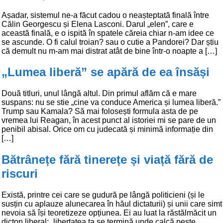
Așadar, sistemul ne-a făcut cadou o neașteptată finală între
Călin Georgescu și Elena Lasconi. Darul „elen”, care e
această finală, e o ispită în spatele căreia chiar n-am idee ce
se ascunde. O fi calul troian? sau o cutie a Pandorei? Dar știu
că demult nu m-am mai distrat atât de bine într-o noapte a […]
„Lumea liberă” se apără de ea însăși
Două titluri, unul lângă altul. Din primul aflăm că e mare
suspans: nu se stie „cine va conduce America și lumea liberă.”
Trump sau Kamala? Să mai folosești formula asta de pe
vremea lui Reagan, în acest punct al istoriei mi se pare de un
penibil abisal. Orice om cu judecată și minimă informație din
[…]
Bătrânețe fără tinerețe și viață fără de
riscuri
Există, printre cei care se gudură pe lângă politicieni (și le
susțin cu aplauze alunecarea în hăul dictaturii) și unii care simt
nevoia să își teoretizeze opțiunea. Ei au luat la răstălmăcit un
dicton liberal: „libertatea ta se termină unde calcă peste