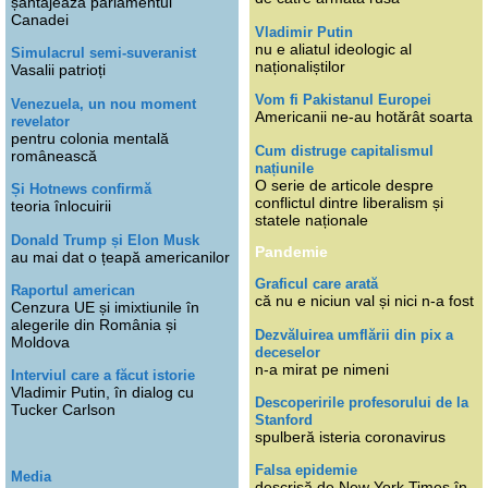
șantajează parlamentul
Canadei
Vladimir Putin
nu e aliatul ideologic al
Simulacrul semi-suveranist
naționaliștilor
Vasalii patrioți
Vom fi Pakistanul Europei
Venezuela, un nou moment
Americanii ne-au hotărât soarta
revelator
pentru colonia mentală
Cum distruge capitalismul
românească
națiunile
O serie de articole despre
Și Hotnews confirmă
conflictul dintre liberalism și
teoria înlocuirii
statele naționale
Donald Trump și Elon Musk
Pandemie
au mai dat o țeapă americanilor
Graficul care arată
Raportul american
că nu e niciun val și nici n-a fost
Cenzura UE și imixtiunile în
alegerile din România și
Dezvăluirea umflării din pix a
Moldova
deceselor
n-a mirat pe nimeni
Interviul care a făcut istorie
Vladimir Putin, în dialog cu
Descoperirile profesorului de la
Tucker Carlson
Stanford
spulberă isteria coronavirus
Falsa epidemie
Media
descrisă de New York Times în