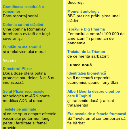
București
Grandioasa catedrală a
românilor
Moment antologic
Foto-reportaj serial
BBC prezice prăbușirea unei
clădiri
Colonia cu trei stăpâni
Cine domină România?
Isprăvile Big Pharma
întrebarea evitată de falșii
Fentanilul a omorât 100.000 de
suveraniști
americani în primul an de
pandemie
Fundătura ateismului
și a relativismului moral
Tratatul de la Trianon
de ce merită sărbătorit
Vaccin
Lumea nouă
Directorul Pfizer
Două doze oferă puțină
Identitatea biometrică
protecție sau deloc. Nici 3 nu
va fi necesară repornirii
imunizează
economiei, spune Tony Blair
Șeful Pfizer recunoaște
Albert Bourla despre cipul pe
tehnologica m-ARN poate
care îl înghiți
modifica ADN-ul uman
și transmite dacă ți-ai luat
tratamentul
Testele pe animale
și ce ne spun despre efectele
Era nevoie de o femeie frumoasă
vaccinului pe termen lung,
Să învețe omul contemporan să
pentru fertilitate și femei
fie bărbat
gravide.