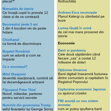
plecat?”
Rothschilds
Manualele de istorie
Andreea Esca recunoaște
Ce învață copiii în primele 12
Planul Kalergi cu zâmbetul pe
clase și de ce contează
buze
Bucureștiul peste 5 ani
Lumea lăsată în urmă
1 din 4 locuitori vin de peste
de cel mai mare proxenet din
hotare
istorie
Chiolhanul
Economie
ca formă de discriminare
Banii și pandemia
Bugetul României
Cele două săptămâni când
cum se adună și cum se
fiecare „caz” a costat 12
împarte
milioane de dolari
Ce e sionismul?
Opțiunea Omarova
Banii digitali înseamnă fuziunea
Mitul Diasporei
dintre comunism și capitalism în
devenită reacționară, contină să
Registrul Poporului
își dezamăgească artizanii
Capturarea economiei Japoniei
Păpușarul Peter Thiel
cu ajutorul crizelor
filosof, miliardar, partener
pentru servicii secrete
FMI anunță un nou sistem
monetar
Numirile din guvernarea Trump
cum ar putea spulbera banii
șeful finanțelor lui George Soros