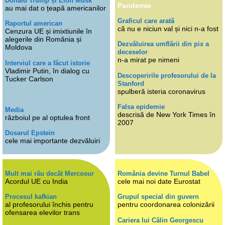
Donald Trump și Elon Musk
Pandemie
au mai dat o țeapă americanilor
Graficul care arată
Raportul american
că nu e niciun val și nici n-a fost
Cenzura UE și imixtiunile în
alegerile din România și
Dezvăluirea umflării din pix a
Moldova
deceselor
n-a mirat pe nimeni
Interviul care a făcut istorie
Vladimir Putin, în dialog cu
Descoperirile profesorului de la
Tucker Carlson
Stanford
spulberă isteria coronavirus
Falsa epidemie
Media
descrisă de New York Times în
războiul pe al optulea front
2007
Dosarul Epstein
cele mai importante dezvăluiri
Mult mai rău decât Mercosur
România devine Turnul Babel
Acordul UE cu India
cele mai noi date Eurostat
Procesul kafkian
Grupul special din guvern
al profesorului închis pentru
pentru coordonarea colonizării
ofensarea elevilor trans
Cariera lui Călin Georgescu