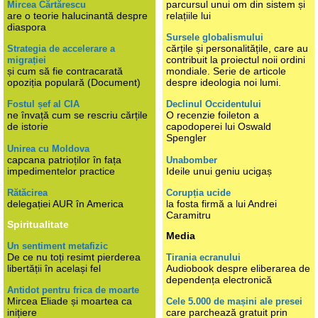
parcursul unui om din sistem și
Mircea Cărtărescu
are o teorie halucinantă despre
relațiile lui
diaspora
Sursele globalismului
cărțile și personalitățile, care au
Strategia de accelerare a
contribuit la proiectul noii ordini
migrației
și cum să fie contracarată
mondiale. Serie de articole
opoziția populară (Document)
despre ideologia noi lumi.
Fostul șef al CIA
Declinul Occidentului
ne învață cum se rescriu cărțile
O recenzie foileton a
de istorie
capodoperei lui Oswald
Spengler
Unirea cu Moldova
capcana patrioților în fața
Unabomber
impedimentelor practice
Ideile unui geniu ucigaș
Rătăcirea
Corupția ucide
delegației AUR în America
la fosta firmă a lui Andrei
Caramitru
Spiritualitate
Media
Un sentiment metafizic
De ce nu toți resimt pierderea
Tirania ecranului
libertății în același fel
Audiobook despre eliberarea de
dependența electronică
Antidot pentru frica de moarte
Mircea Eliade și moartea ca
Cele 5.000 de mașini ale presei
inițiere
care parchează gratuit prin