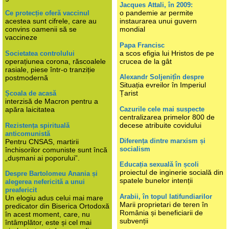
Jacques Attali, în 2009:
o pandemie ar permite
Ce protecție oferă vaccinul
acestea sunt cifrele, care au
instaurarea unui guvern
convins oamenii să se
mondial
vaccineze
Papa Francisc
a scos efigia lui Hristos de pe
Societatea controlului
operațiunea corona, răscoalele
crucea de la gât
rasiale, piese într-o tranziție
Alexandr Soljenițîn despre
postmodernă
Situația evreilor în Imperiul
Țarist
Școala de acasă
interzisă de Macron pentru a
Cazurile cele mai suspecte
apăra laicitatea
centralizarea primelor 800 de
decese atribuite covidului
Rezistența spirituală
anticomunistă
Diferența dintre marxism și
Pentru CNSAS, martirii
socialism
închisorilor comuniste sunt încă
„dușmani ai poporului”.
Educația sexuală în școli
proiectul de inginerie socială din
Despre Bartolomeu Anania și
spatele bunelor intenții
alegerea nefericită a unui
preafericit
Arabii, în topul latifundiarilor
Un elogiu adus celui mai mare
Marii proprietari de teren în
predicator din Biserica Ortodoxă
România și beneficiarii de
în acest moment, care, nu
subvenții
întâmplător, este și cel mai