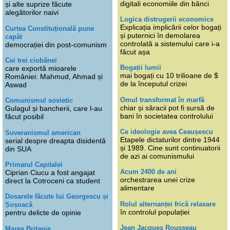
digitali economiile din bănci
și alte suprize făcute
alegătorilor naivi
Logica distrugerii economice
Explicația implicării celor bogați
Curtea Constituțională pune
și puternici în demolarea
capăt
controlată a sistemului care i-a
democrației din post-comunism
făcut așa
Cei trei ciobănei
Bogații lumii
care exportă mioarele
mai bogați cu 10 trilioane de $
României: Mahmud, Ahmad și
de la începutul crizei
Aswad
Omul transformat în marfă
Comunismul sovietic
chiar și săracii pot fi sursă de
Gulagul și bancherii, care l-au
bani în societatea controlului
făcut posibil
Ce ideologie avea Ceaușescu
Suveranismul american
Etapele dictaturilor dintre 1944
serial despre dreapta disidentă
și 1989. Cine sunt continuatorii
din SUA
de azi ai comunismului
Primarul Capitalei
Acum 2400 de ani
Ciprian Ciucu a fost angajat
orchestrarea unei crize
direct la Cotroceni ca student
alimentare
Dosarele făcute lui Georgescu și
Rolul alternanței frică relaxare
Șoșoacă
în controlul populației
pentru delicte de opinie
Jean Jacques Rousseau
Marea Britanie