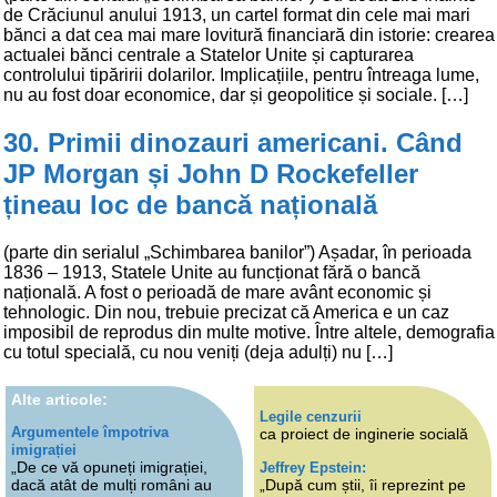
de Crăciunul anului 1913, un cartel format din cele mai mari
bănci a dat cea mai mare lovitură financiară din istorie: crearea
actualei bănci centrale a Statelor Unite și capturarea
controlului tipăririi dolarilor. Implicațiile, pentru întreaga lume,
nu au fost doar economice, dar și geopolitice și sociale. […]
30. Primii dinozauri americani. Când
JP Morgan și John D Rockefeller
țineau loc de bancă națională
(parte din serialul „Schimbarea banilor”) Așadar, în perioada
1836 – 1913, Statele Unite au funcționat fără o bancă
națională. A fost o perioadă de mare avânt economic și
tehnologic. Din nou, trebuie precizat că America e un caz
imposibil de reprodus din multe motive. Între altele, demografia
cu totul specială, cu nou veniți (deja adulți) nu […]
Alte articole:
Legile cenzurii
Argumentele împotriva
ca proiect de inginerie socială
imigrației
„De ce vă opuneți imigrației,
Jeffrey Epstein:
dacă atât de mulți români au
„După cum știi, îi reprezint pe