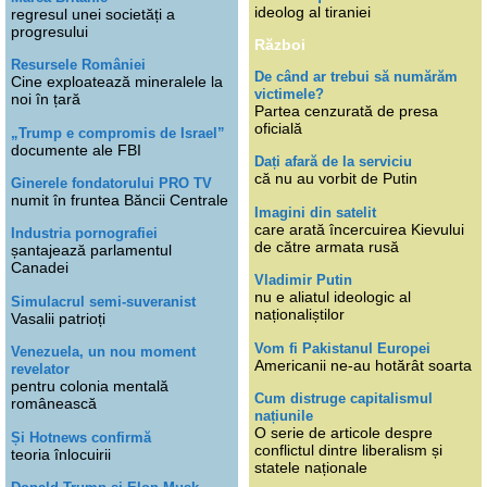
ideolog al tiraniei
regresul unei societăți a
progresului
Război
Resursele României
De când ar trebui să numărăm
Cine exploatează mineralele la
victimele?
noi în țară
Partea cenzurată de presa
oficială
„Trump e compromis de Israel”
documente ale FBI
Dați afară de la serviciu
că nu au vorbit de Putin
Ginerele fondatorului PRO TV
numit în fruntea Băncii Centrale
Imagini din satelit
care arată încercuirea Kievului
Industria pornografiei
de către armata rusă
șantajează parlamentul
Canadei
Vladimir Putin
nu e aliatul ideologic al
Simulacrul semi-suveranist
naționaliștilor
Vasalii patrioți
Vom fi Pakistanul Europei
Venezuela, un nou moment
Americanii ne-au hotărât soarta
revelator
pentru colonia mentală
Cum distruge capitalismul
românească
națiunile
O serie de articole despre
Și Hotnews confirmă
conflictul dintre liberalism și
teoria înlocuirii
statele naționale