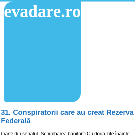
evadare.ro
31. Conspiratorii care au creat Rezerva
Federală
(parte din serialul „Schimbarea banilor”) Cu două zile înainte