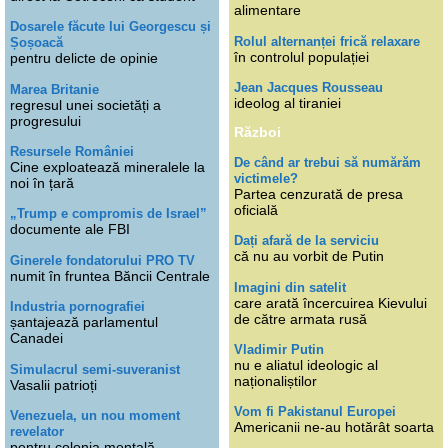
alimentare
Dosarele făcute lui Georgescu și
Rolul alternanței frică relaxare
Șoșoacă
în controlul populației
pentru delicte de opinie
Jean Jacques Rousseau
Marea Britanie
ideolog al tiraniei
regresul unei societăți a
progresului
Război
Resursele României
De când ar trebui să numărăm
Cine exploatează mineralele la
victimele?
noi în țară
Partea cenzurată de presa
oficială
„Trump e compromis de Israel”
documente ale FBI
Dați afară de la serviciu
că nu au vorbit de Putin
Ginerele fondatorului PRO TV
numit în fruntea Băncii Centrale
Imagini din satelit
care arată încercuirea Kievului
Industria pornografiei
de către armata rusă
șantajează parlamentul
Canadei
Vladimir Putin
nu e aliatul ideologic al
Simulacrul semi-suveranist
naționaliștilor
Vasalii patrioți
Vom fi Pakistanul Europei
Venezuela, un nou moment
Americanii ne-au hotărât soarta
revelator
pentru colonia mentală