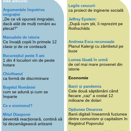
Alte articole:
Legile cenzurii
Argumentele împotriva
ca proiect de inginerie socială
imigrației
„De ce vă opuneți imigrației,
Jeffrey Epstein:
dacă atât de mulți români au
„După cum știi, îi reprezint pe
plecat?”
Rothschilds
Manualele de istorie
Andreea Esca recunoaște
Ce învață copiii în primele 12
Planul Kalergi cu zâmbetul pe
clase și de ce contează
buze
Bucureștiul peste 5 ani
Lumea lăsată în urmă
1 din 4 locuitori vin de peste
de cel mai mare proxenet din
hotare
istorie
Chiolhanul
Economie
ca formă de discriminare
Banii și pandemia
Bugetul României
Cele două săptămâni când
cum se adună și cum se
fiecare „caz” a costat 12
împarte
milioane de dolari
Ce e sionismul?
Opțiunea Omarova
Banii digitali înseamnă fuziunea
Mitul Diasporei
dintre comunism și capitalism în
devenită reacționară, contină să
Registrul Poporului
își dezamăgească artizanii