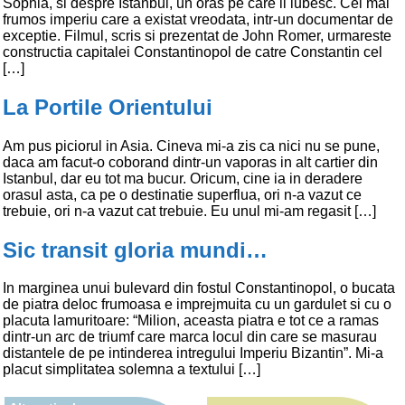
Sophia, si despre Istanbul, un oras pe care il iubesc. Cel mai
frumos imperiu care a existat vreodata, intr-un documentar de
exceptie. Filmul, scris si prezentat de John Romer, urmareste
constructia capitalei Constantinopol de catre Constantin cel
[…]
La Portile Orientului
Am pus piciorul in Asia. Cineva mi-a zis ca nici nu se pune,
daca am facut-o coborand dintr-un vaporas in alt cartier din
Istanbul, dar eu tot ma bucur. Oricum, cine ia in deradere
orasul asta, ca pe o destinatie superflua, ori n-a vazut ce
trebuie, ori n-a vazut cat trebuie. Eu unul mi-am regasit […]
Sic transit gloria mundi…
In marginea unui bulevard din fostul Constantinopol, o bucata
de piatra deloc frumoasa e imprejmuita cu un gardulet si cu o
placuta lamuritoare: “Milion, aceasta piatra e tot ce a ramas
dintr-un arc de triumf care marca locul din care se masurau
distantele de pe intinderea intregului Imperiu Bizantin”. Mi-a
placut simplitatea solemna a textului […]