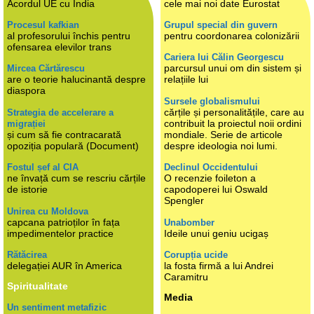
Acordul UE cu India
cele mai noi date Eurostat
Procesul kafkian
Grupul special din guvern
al profesorului închis pentru
pentru coordonarea colonizării
ofensarea elevilor trans
Cariera lui Călin Georgescu
parcursul unui om din sistem și
Mircea Cărtărescu
are o teorie halucinantă despre
relațiile lui
diaspora
Sursele globalismului
cărțile și personalitățile, care au
Strategia de accelerare a
contribuit la proiectul noii ordini
migrației
și cum să fie contracarată
mondiale. Serie de articole
opoziția populară (Document)
despre ideologia noi lumi.
Fostul șef al CIA
Declinul Occidentului
ne învață cum se rescriu cărțile
O recenzie foileton a
de istorie
capodoperei lui Oswald
Spengler
Unirea cu Moldova
capcana patrioților în fața
Unabomber
impedimentelor practice
Ideile unui geniu ucigaș
Rătăcirea
Corupția ucide
delegației AUR în America
la fosta firmă a lui Andrei
Caramitru
Spiritualitate
Media
Un sentiment metafizic