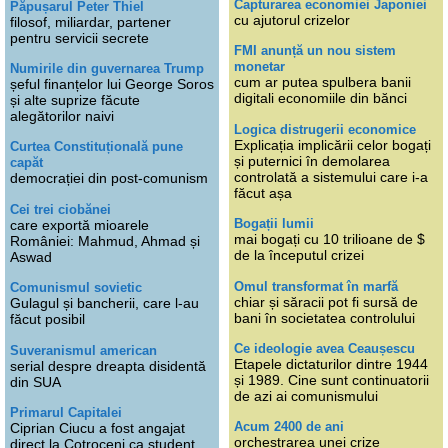
Capturarea economiei Japoniei
Păpușarul Peter Thiel
cu ajutorul crizelor
filosof, miliardar, partener
pentru servicii secrete
FMI anunță un nou sistem
monetar
Numirile din guvernarea Trump
cum ar putea spulbera banii
șeful finanțelor lui George Soros
digitali economiile din bănci
și alte suprize făcute
alegătorilor naivi
Logica distrugerii economice
Explicația implicării celor bogați
Curtea Constituțională pune
și puternici în demolarea
capăt
controlată a sistemului care i-a
democrației din post-comunism
făcut așa
Cei trei ciobănei
Bogații lumii
care exportă mioarele
mai bogați cu 10 trilioane de $
României: Mahmud, Ahmad și
de la începutul crizei
Aswad
Omul transformat în marfă
Comunismul sovietic
chiar și săracii pot fi sursă de
Gulagul și bancherii, care l-au
bani în societatea controlului
făcut posibil
Ce ideologie avea Ceaușescu
Suveranismul american
Etapele dictaturilor dintre 1944
serial despre dreapta disidentă
și 1989. Cine sunt continuatorii
din SUA
de azi ai comunismului
Primarul Capitalei
Acum 2400 de ani
Ciprian Ciucu a fost angajat
orchestrarea unei crize
direct la Cotroceni ca student