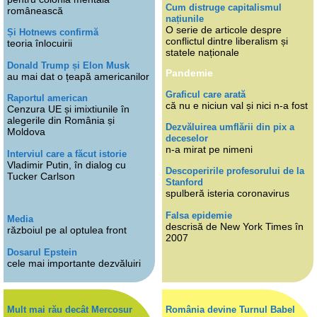
Cum distruge capitalismul
românească
națiunile
O serie de articole despre
Și Hotnews confirmă
conflictul dintre liberalism și
teoria înlocuirii
statele naționale
Donald Trump și Elon Musk
Pandemie
au mai dat o țeapă americanilor
Graficul care arată
Raportul american
că nu e niciun val și nici n-a fost
Cenzura UE și imixtiunile în
alegerile din România și
Dezvăluirea umflării din pix a
Moldova
deceselor
n-a mirat pe nimeni
Interviul care a făcut istorie
Vladimir Putin, în dialog cu
Descoperirile profesorului de la
Tucker Carlson
Stanford
spulberă isteria coronavirus
Falsa epidemie
Media
descrisă de New York Times în
războiul pe al optulea front
2007
Dosarul Epstein
cele mai importante dezvăluiri
Mult mai rău decât Mercosur
România devine Turnul Babel