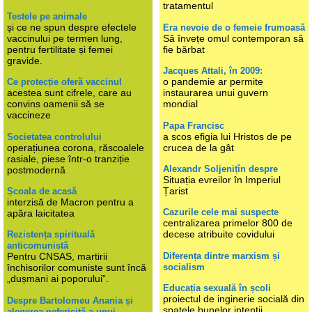
tratamentul
Testele pe animale
și ce ne spun despre efectele
Era nevoie de o femeie frumoasă
vaccinului pe termen lung,
Să învețe omul contemporan să
pentru fertilitate și femei
fie bărbat
gravide.
Jacques Attali, în 2009:
o pandemie ar permite
Ce protecție oferă vaccinul
acestea sunt cifrele, care au
instaurarea unui guvern
convins oamenii să se
mondial
vaccineze
Papa Francisc
a scos efigia lui Hristos de pe
Societatea controlului
operațiunea corona, răscoalele
crucea de la gât
rasiale, piese într-o tranziție
Alexandr Soljenițîn despre
postmodernă
Situația evreilor în Imperiul
Țarist
Școala de acasă
interzisă de Macron pentru a
Cazurile cele mai suspecte
apăra laicitatea
centralizarea primelor 800 de
decese atribuite covidului
Rezistența spirituală
anticomunistă
Diferența dintre marxism și
Pentru CNSAS, martirii
socialism
închisorilor comuniste sunt încă
„dușmani ai poporului”.
Educația sexuală în școli
proiectul de inginerie socială din
Despre Bartolomeu Anania și
spatele bunelor intenții
alegerea nefericită a unui