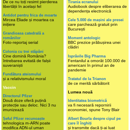
De ce nu toți resimt pierderea
Tirania ecranului
libertății în același fel
Audiobook despre eliberarea de
dependența electronică
Antidot pentru frica de moarte
Mircea Eliade și moartea ca
Cele 5.000 de mașini ale presei
inițiere
care parchează gratuit prin
București
Grandioasa catedrală a
românilor
Moment antologic
Foto-reportaj serial
BBC prezice prăbușirea unei
clădiri
Colonia cu trei stăpâni
Cine domină România?
Isprăvile Big Pharma
întrebarea evitată de falșii
Fentanilul a omorât 100.000 de
suveraniști
americani în primul an de
pandemie
Fundătura ateismului
și a relativismului moral
Tratatul de la Trianon
de ce merită sărbătorit
Vaccin
Lumea nouă
Directorul Pfizer
Două doze oferă puțină
Identitatea biometrică
protecție sau deloc. Nici 3 nu
va fi necesară repornirii
imunizează
economiei, spune Tony Blair
Șeful Pfizer recunoaște
Albert Bourla despre cipul pe
tehnologica m-ARN poate
care îl înghiți
modifica ADN-ul uman
și transmite dacă ți-ai luat