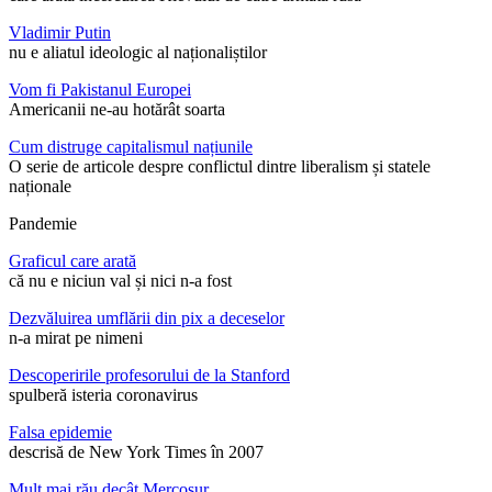
Vladimir Putin
nu e aliatul ideologic al naționaliștilor
Vom fi Pakistanul Europei
Americanii ne-au hotărât soarta
Cum distruge capitalismul națiunile
O serie de articole despre conflictul dintre liberalism și statele
naționale
Pandemie
Graficul care arată
că nu e niciun val și nici n-a fost
Dezvăluirea umflării din pix a deceselor
n-a mirat pe nimeni
Descoperirile profesorului de la Stanford
spulberă isteria coronavirus
Falsa epidemie
descrisă de New York Times în 2007
Mult mai rău decât Mercosur