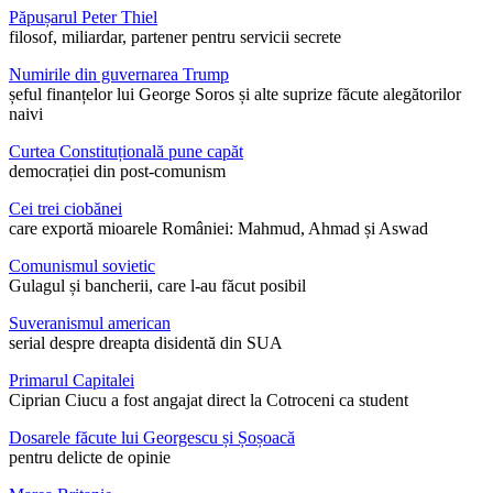
Păpușarul Peter Thiel
filosof, miliardar, partener pentru servicii secrete
Numirile din guvernarea Trump
șeful finanțelor lui George Soros și alte suprize făcute alegătorilor
naivi
Curtea Constituțională pune capăt
democrației din post-comunism
Cei trei ciobănei
care exportă mioarele României: Mahmud, Ahmad și Aswad
Comunismul sovietic
Gulagul și bancherii, care l-au făcut posibil
Suveranismul american
serial despre dreapta disidentă din SUA
Primarul Capitalei
Ciprian Ciucu a fost angajat direct la Cotroceni ca student
Dosarele făcute lui Georgescu și Șoșoacă
pentru delicte de opinie