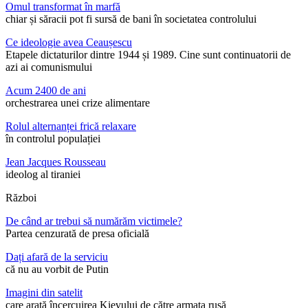
Omul transformat în marfă
chiar și săracii pot fi sursă de bani în societatea controlului
Ce ideologie avea Ceaușescu
Etapele dictaturilor dintre 1944 și 1989. Cine sunt continuatorii de
azi ai comunismului
Acum 2400 de ani
orchestrarea unei crize alimentare
Rolul alternanței frică relaxare
în controlul populației
Jean Jacques Rousseau
ideolog al tiraniei
Război
De când ar trebui să numărăm victimele?
Partea cenzurată de presa oficială
Dați afară de la serviciu
că nu au vorbit de Putin
Imagini din satelit
care arată încercuirea Kievului de către armata rusă