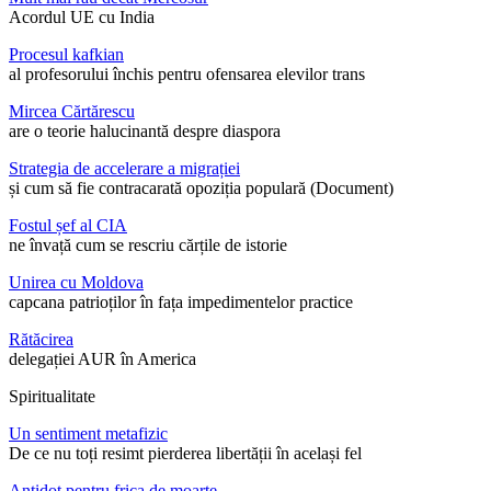
Acordul UE cu India
Procesul kafkian
al profesorului închis pentru ofensarea elevilor trans
Mircea Cărtărescu
are o teorie halucinantă despre diaspora
Strategia de accelerare a migrației
și cum să fie contracarată opoziția populară (Document)
Fostul șef al CIA
ne învață cum se rescriu cărțile de istorie
Unirea cu Moldova
capcana patrioților în fața impedimentelor practice
Rătăcirea
delegației AUR în America
Spiritualitate
Un sentiment metafizic
De ce nu toți resimt pierderea libertății în același fel
Antidot pentru frica de moarte