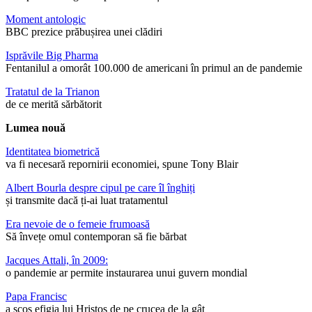
Moment antologic
BBC prezice prăbușirea unei clădiri
Isprăvile Big Pharma
Fentanilul a omorât 100.000 de americani în primul an de pandemie
Tratatul de la Trianon
de ce merită sărbătorit
Lumea nouă
Identitatea biometrică
va fi necesară repornirii economiei, spune Tony Blair
Albert Bourla despre cipul pe care îl înghiți
și transmite dacă ți-ai luat tratamentul
Era nevoie de o femeie frumoasă
Să învețe omul contemporan să fie bărbat
Jacques Attali, în 2009:
o pandemie ar permite instaurarea unui guvern mondial
Papa Francisc
a scos efigia lui Hristos de pe crucea de la gât