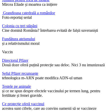
Mircea Eliade și moartea ca inițiere
Grandioasa catedrală a românilor
Foto-reportaj serial
Colonia cu trei stăpâni
Cine domină România? întrebarea evitată de falșii suveraniști
Fundătura ateismului
și a relativismului moral
Vaccin
Directorul Pfizer
Două doze oferă puțină protecție sau deloc. Nici 3 nu imunizează
Șeful Pfizer recunoaște
tehnologica m-ARN poate modifica ADN-ul uman
Testele pe animale
și ce ne spun despre efectele vaccinului pe termen lung, pentru
fertilitate și femei gravide.
Ce protecție oferă vaccinul
acestea sunt cifrele, care au convins oamenii să se vaccineze