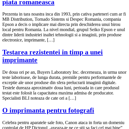
piata romaneasca
Prezenta in tara noastra inca din 1993, prin cativa parteneri cum ar fi
MB Distribution, Tornado Sistems si Despec Romania, compania
Epson a decis o implicare mai directa prin deschiderea unui birou
local pentru Romania. La nivel mondial, grupul Seiko Epson e unul
dintre liderii industriei inaltei tehnologii si a imaginii, prin produse
electronice, imprimante, […]
Testarea rezistentei in timp a unei
imprimante
De doua ori pe an, Buyers Laboratory Inc. decerneaza, in urma unor
teste laborioase, de lunga durata, premiile pentru performantele de
exceptie ale unor produse din sfera prelucrarii imaginii digitale.
Testele dureaza aproximativ doua luni, perioada in care produsul
testat este folosit la capacitatea maxima admisa de producator.
Specialisti BLI noteaza de cate ori a […]
O imprimanta pentru fotografi
Celebra pentru aparatele sale foto, Canon ataca in forta un domeniu
controlat de HP Dictonul „axeaza-te pe ce stii sa faci cel mai bine”