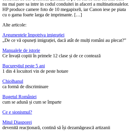
nu mai pare sa intre in codul conduitei in afaceri a multinationalelor.
HP produce camere foto de 10 megapixeli, iar Canon iese pe piata
cu o gama foarte larga de imprimante. […]
Alte articole:
Argumentele împotriva imigrației
„De ce vă opuneți imigrației, dacă atât de mulți români au plecat?”
Manualele de istorie
Ce învață copiii în primele 12 clase și de ce contează
Bucureștiul peste 5 ani
1 din 4 locuitori vin de peste hotare
Chiolhanul
ca formă de discriminare
Bugetul României
cum se adună și cum se împarte
Ce e sionismul?
Mitul Diasporei
devenită reacționară, contină să își dezamăgească artizanii