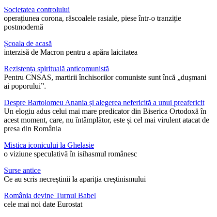
Societatea controlului
operațiunea corona, răscoalele rasiale, piese într-o tranziție
postmodernă
Școala de acasă
interzisă de Macron pentru a apăra laicitatea
Rezistența spirituală anticomunistă
Pentru CNSAS, martirii închisorilor comuniste sunt încă „dușmani
ai poporului”.
Despre Bartolomeu Anania și alegerea nefericită a unui preafericit
Un elogiu adus celui mai mare predicator din Biserica Ortodoxă în
acest moment, care, nu întâmplător, este și cel mai virulent atacat de
presa din România
Mistica iconicului la Ghelasie
o viziune speculativă în isihasmul românesc
Surse antice
Ce au scris necreștinii la apariția creștinismului
România devine Turnul Babel
cele mai noi date Eurostat