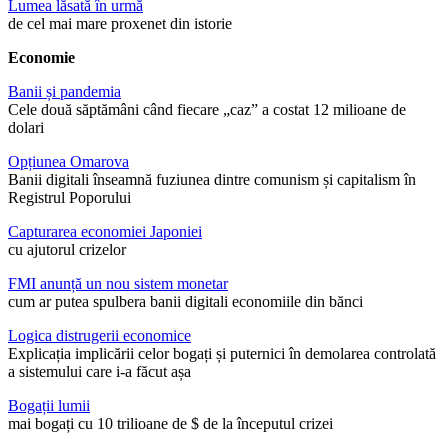
Lumea lăsată în urmă
de cel mai mare proxenet din istorie
Economie
Banii și pandemia
Cele două săptămâni când fiecare „caz” a costat 12 milioane de
dolari
Opțiunea Omarova
Banii digitali înseamnă fuziunea dintre comunism și capitalism în
Registrul Poporului
Capturarea economiei Japoniei
cu ajutorul crizelor
FMI anunță un nou sistem monetar
cum ar putea spulbera banii digitali economiile din bănci
Logica distrugerii economice
Explicația implicării celor bogați și puternici în demolarea controlată
a sistemului care i-a făcut așa
Bogații lumii
mai bogați cu 10 trilioane de $ de la începutul crizei