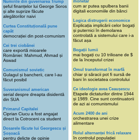
monetar
Numirile din guvernarea Trump
cum ar putea spulbera banii
șeful finanțelor lui George Soros
digitali economiile din bănci
și alte suprize făcute
alegătorilor naivi
Logica distrugerii economice
Explicația implicării celor bogați
Curtea Constituțională pune
și puternici în demolarea
capăt
controlată a sistemului care i-a
democrației din post-comunism
făcut așa
Cei trei ciobănei
Bogații lumii
care exportă mioarele
mai bogați cu 10 trilioane de $
României: Mahmud, Ahmad și
de la începutul crizei
Aswad
Omul transformat în marfă
Comunismul sovietic
chiar și săracii pot fi sursă de
Gulagul și bancherii, care l-au
bani în societatea controlului
făcut posibil
Ce ideologie avea Ceaușescu
Suveranismul american
Etapele dictaturilor dintre 1944
serial despre dreapta disidentă
și 1989. Cine sunt continuatorii
din SUA
de azi ai comunismului
Primarul Capitalei
Acum 2400 de ani
Ciprian Ciucu a fost angajat
orchestrarea unei crize
direct la Cotroceni ca student
alimentare
Dosarele făcute lui Georgescu și
Rolul alternanței frică relaxare
Șoșoacă
în controlul populației
pentru delicte de opinie