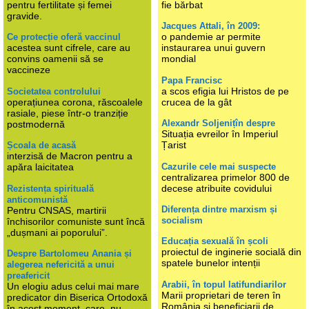
pentru fertilitate și femei
fie bărbat
gravide.
Jacques Attali, în 2009:
o pandemie ar permite
Ce protecție oferă vaccinul
acestea sunt cifrele, care au
instaurarea unui guvern
convins oamenii să se
mondial
vaccineze
Papa Francisc
a scos efigia lui Hristos de pe
Societatea controlului
operațiunea corona, răscoalele
crucea de la gât
rasiale, piese într-o tranziție
Alexandr Soljenițîn despre
postmodernă
Situația evreilor în Imperiul
Țarist
Școala de acasă
interzisă de Macron pentru a
Cazurile cele mai suspecte
apăra laicitatea
centralizarea primelor 800 de
decese atribuite covidului
Rezistența spirituală
anticomunistă
Diferența dintre marxism și
Pentru CNSAS, martirii
socialism
închisorilor comuniste sunt încă
„dușmani ai poporului”.
Educația sexuală în școli
proiectul de inginerie socială din
Despre Bartolomeu Anania și
spatele bunelor intenții
alegerea nefericită a unui
preafericit
Arabii, în topul latifundiarilor
Un elogiu adus celui mai mare
Marii proprietari de teren în
predicator din Biserica Ortodoxă
România și beneficiarii de
în acest moment, care, nu