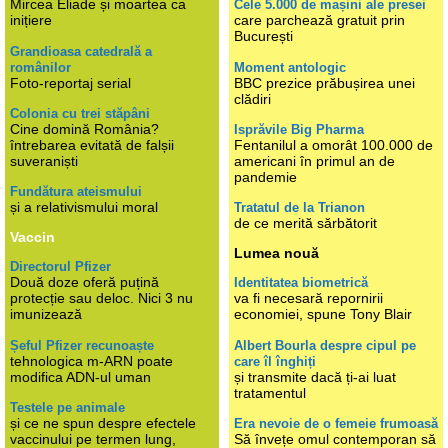
Mircea Eliade și moartea ca
Cele 5.000 de mașini ale presei
inițiere
care parchează gratuit prin
București
Grandioasa catedrală a
românilor
Moment antologic
Foto-reportaj serial
BBC prezice prăbușirea unei
clădiri
Colonia cu trei stăpâni
Cine domină România?
Isprăvile Big Pharma
întrebarea evitată de falșii
Fentanilul a omorât 100.000 de
suveraniști
americani în primul an de
pandemie
Fundătura ateismului
și a relativismului moral
Tratatul de la Trianon
de ce merită sărbătorit
Vaccin
Lumea nouă
Directorul Pfizer
Două doze oferă puțină
Identitatea biometrică
protecție sau deloc. Nici 3 nu
va fi necesară repornirii
imunizează
economiei, spune Tony Blair
Șeful Pfizer recunoaște
Albert Bourla despre cipul pe
tehnologica m-ARN poate
care îl înghiți
modifica ADN-ul uman
și transmite dacă ți-ai luat
tratamentul
Testele pe animale
și ce ne spun despre efectele
Era nevoie de o femeie frumoasă
vaccinului pe termen lung,
Să învețe omul contemporan să