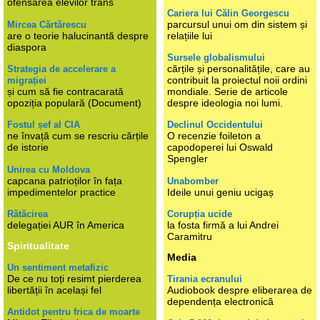
ofensarea elevilor trans
Cariera lui Călin Georgescu
parcursul unui om din sistem și
Mircea Cărtărescu
are o teorie halucinantă despre
relațiile lui
diaspora
Sursele globalismului
cărțile și personalitățile, care au
Strategia de accelerare a
contribuit la proiectul noii ordini
migrației
și cum să fie contracarată
mondiale. Serie de articole
opoziția populară (Document)
despre ideologia noi lumi.
Fostul șef al CIA
Declinul Occidentului
ne învață cum se rescriu cărțile
O recenzie foileton a
de istorie
capodoperei lui Oswald
Spengler
Unirea cu Moldova
capcana patrioților în fața
Unabomber
impedimentelor practice
Ideile unui geniu ucigaș
Rătăcirea
Corupția ucide
delegației AUR în America
la fosta firmă a lui Andrei
Caramitru
Spiritualitate
Media
Un sentiment metafizic
De ce nu toți resimt pierderea
Tirania ecranului
libertății în același fel
Audiobook despre eliberarea de
dependența electronică
Antidot pentru frica de moarte