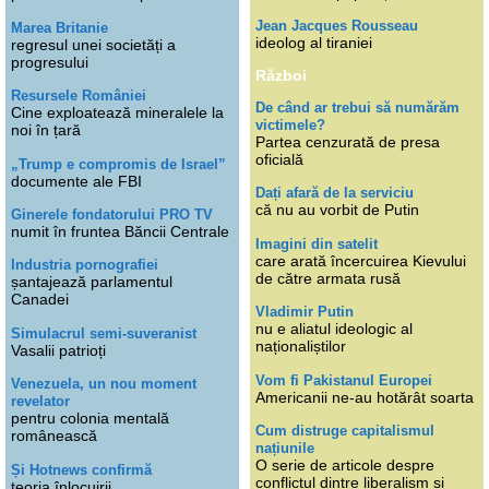
Jean Jacques Rousseau
Marea Britanie
ideolog al tiraniei
regresul unei societăți a
progresului
Război
Resursele României
De când ar trebui să numărăm
Cine exploatează mineralele la
victimele?
noi în țară
Partea cenzurată de presa
oficială
„Trump e compromis de Israel”
documente ale FBI
Dați afară de la serviciu
că nu au vorbit de Putin
Ginerele fondatorului PRO TV
numit în fruntea Băncii Centrale
Imagini din satelit
care arată încercuirea Kievului
Industria pornografiei
de către armata rusă
șantajează parlamentul
Canadei
Vladimir Putin
nu e aliatul ideologic al
Simulacrul semi-suveranist
naționaliștilor
Vasalii patrioți
Vom fi Pakistanul Europei
Venezuela, un nou moment
Americanii ne-au hotărât soarta
revelator
pentru colonia mentală
Cum distruge capitalismul
românească
națiunile
O serie de articole despre
Și Hotnews confirmă
conflictul dintre liberalism și
teoria înlocuirii