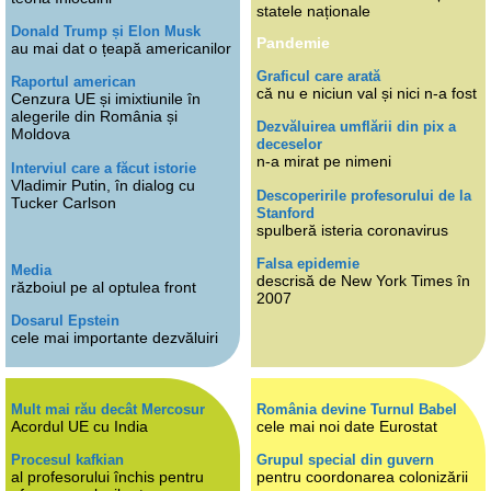
statele naționale
Donald Trump și Elon Musk
Pandemie
au mai dat o țeapă americanilor
Graficul care arată
Raportul american
că nu e niciun val și nici n-a fost
Cenzura UE și imixtiunile în
alegerile din România și
Dezvăluirea umflării din pix a
Moldova
deceselor
n-a mirat pe nimeni
Interviul care a făcut istorie
Vladimir Putin, în dialog cu
Descoperirile profesorului de la
Tucker Carlson
Stanford
spulberă isteria coronavirus
Falsa epidemie
Media
descrisă de New York Times în
războiul pe al optulea front
2007
Dosarul Epstein
cele mai importante dezvăluiri
Mult mai rău decât Mercosur
România devine Turnul Babel
Acordul UE cu India
cele mai noi date Eurostat
Procesul kafkian
Grupul special din guvern
al profesorului închis pentru
pentru coordonarea colonizării