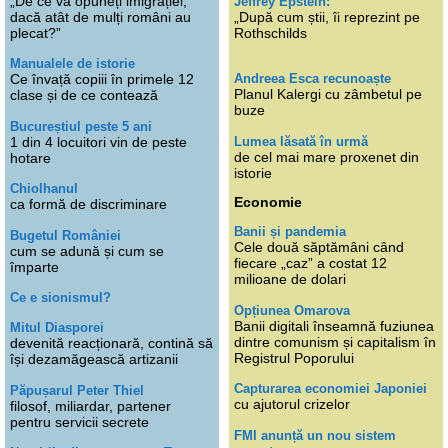
„De ce vă opuneți imigrației,
Jeffrey Epstein:
dacă atât de mulți români au
„După cum știi, îi reprezint pe
plecat?”
Rothschilds
Manualele de istorie
Andreea Esca recunoaște
Ce învață copiii în primele 12
Planul Kalergi cu zâmbetul pe
clase și de ce contează
buze
Bucureștiul peste 5 ani
Lumea lăsată în urmă
1 din 4 locuitori vin de peste
de cel mai mare proxenet din
hotare
istorie
Chiolhanul
Economie
ca formă de discriminare
Banii și pandemia
Bugetul României
Cele două săptămâni când
cum se adună și cum se
fiecare „caz” a costat 12
împarte
milioane de dolari
Ce e sionismul?
Opțiunea Omarova
Banii digitali înseamnă fuziunea
Mitul Diasporei
dintre comunism și capitalism în
devenită reacționară, contină să
Registrul Poporului
își dezamăgească artizanii
Capturarea economiei Japoniei
Păpușarul Peter Thiel
cu ajutorul crizelor
filosof, miliardar, partener
pentru servicii secrete
FMI anunță un nou sistem