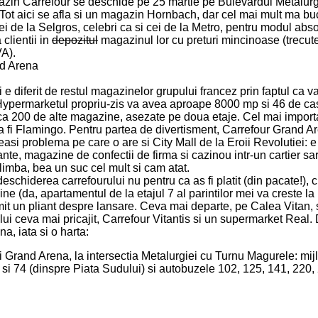
zin Carrefour se deschide pe 25 martie pe Bulevardul Metalurg
Tot aici se afla si un magazin Hornbach, dar cel mai mult ma buc
ei de la Selgros, celebri ca si cei de la Metro, pentru modul abso
 clientii in
depozitul
magazinul lor cu preturi mincinoase (trecut
VA).
 e diferit de restul magazinelor grupului francez prin faptul ca
 Hypermarketul propriu-zis va avea aproape 8000 mp si 46 de ca
circa 200 de alte magazine, asezate pe doua etaje. Cel mai impor
a fi Flamingo. Pentru partea de divertisment, Carrefour Grand A
si problema pe care o are si City Mall de la Eroii Revolutiei: e
ante, magazine de confectii de firma si cazinou intr-un cartier sa
limba, bea un suc cel mult si cam atat.
schiderea carrefourului nu pentru ca as fi platit (din pacate!), c
ine (da, apartamentul de la etajul 7 al parintilor mei va creste la 
mit un pliant despre lansare. Ceva mai departe, pe Calea Vitan, 
ui ceva mai pricajit, Carrefour Vitantis si un supermarket Real.
na, iata si o harta:
 Grand Arena, la intersectia Metalurgiei cu Turnu Magurele: mij
3 si 74 (dinspre Piata Sudului) si autobuzele 102, 125, 141, 220,