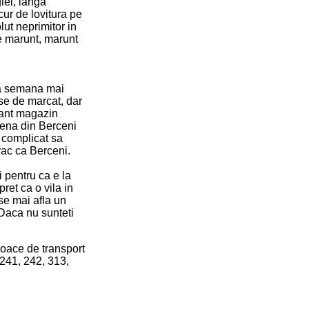
iei, langa
ur de lovitura pe
lut neprimitor in
e marunt, marunt
 va semana mai
se de marcat, dar
tant magazin
rena din Berceni
 complicat sa
rac ca Berceni.
i pentru ca e la
pret ca o vila in
se mai afla un
 Daca nu sunteti
loace de transport
 241, 242, 313,