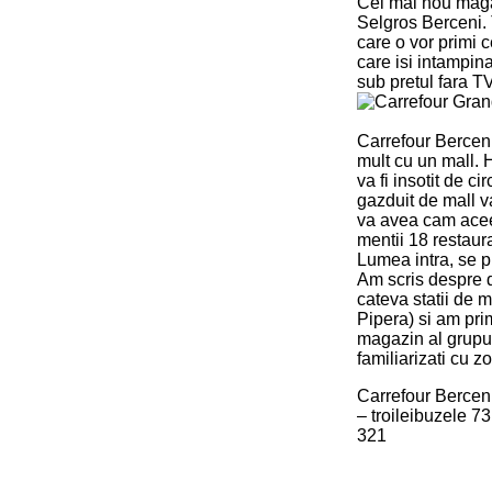
Cel mai nou maga
Selgros Berceni. 
care o vor primi c
care isi intampina
sub pretul fara T
Carrefour Berceni
mult cu un mall.
va fi insotit de 
gazduit de mall v
va avea cam aceea
mentii 18 restaur
Lumea intra, se p
Am scris despre de
cateva statii de m
Pipera) si am pri
magazin al grupul
familiarizati cu zo
Carrefour Berceni
– troileibuzele 7
321