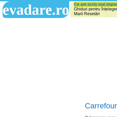
evadare.ro
Ce am scris mai impo
Ghiduri pentru înțelege
Marii Resetări
Carrefour