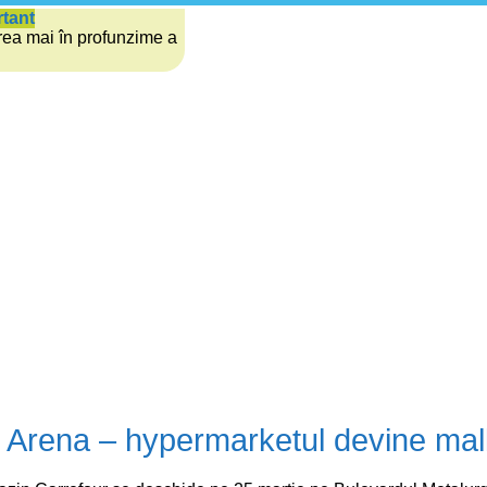
rtant
rea mai în profunzime a
 Arena – hypermarketul devine mal