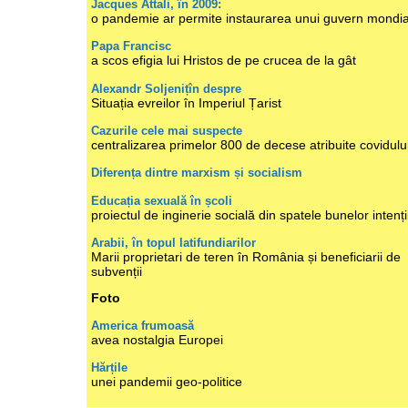
Jacques Attali, în 2009:
o pandemie ar permite instaurarea unui guvern mondia
Papa Francisc
a scos efigia lui Hristos de pe crucea de la gât
Alexandr Soljenițîn despre
Situația evreilor în Imperiul Țarist
Cazurile cele mai suspecte
centralizarea primelor 800 de decese atribuite covidulu
Diferența dintre marxism și socialism
Educația sexuală în școli
proiectul de inginerie socială din spatele bunelor intenți
Arabii, în topul latifundiarilor
Marii proprietari de teren în România și beneficiarii de
subvenții
Foto
America frumoasă
avea nostalgia Europei
Hărțile
unei pandemii geo-politice