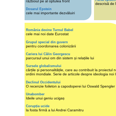
războiul pe al optulea front
descrisă de
Dosarul Epstein
cele mai importante dezvăluiri
România devine Turnul Babel
cele mai noi date Eurostat
Grupul special din guvern
pentru coordonarea colonizării
Cariera lui Călin Georgescu
parcursul unui om din sistem și relațiile lui
Sursele globalismului
cărțile și personalitățile, care au contribuit la proiectul n
ordini mondiale. Serie de articole despre ideologia noi 
Declinul Occidentului
O recenzie foileton a capodoperei lui Oswald Spengler
Unabomber
Ideile unui geniu ucigaș
Corupția ucide
la fosta firmă a lui Andrei Caramitru