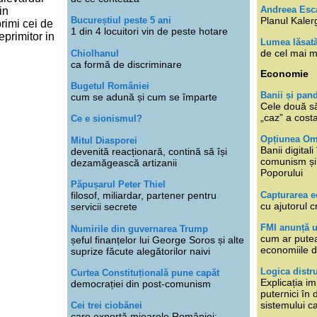
Andreea Esc
in
Planul Kaler
Bucureștiul peste 5 ani
rimi cei de
1 din 4 locuitori vin de peste hotare
eprimitor in
Lumea lăsat
de cel mai m
Chiolhanul
ca formă de discriminare
Economie
Bugetul României
Banii și pan
cum se adună și cum se împarte
Cele două s
„caz” a cost
Ce e sionismul?
Opțiunea O
Mitul Diasporei
Banii digita
devenită reacționară, contină să își
comunism și 
dezamăgească artizanii
Poporului
Păpușarul Peter Thiel
Capturarea 
filosof, miliardar, partener pentru
cu ajutorul c
servicii secrete
FMI anunță 
Numirile din guvernarea Trump
cum ar putea
șeful finanțelor lui George Soros și alte
economiile d
suprize făcute alegătorilor naivi
Logica distr
Curtea Constituțională pune capăt
Explicația im
democrației din post-comunism
puternici în
sistemului ca
Cei trei ciobănei
care exportă mioarele României: