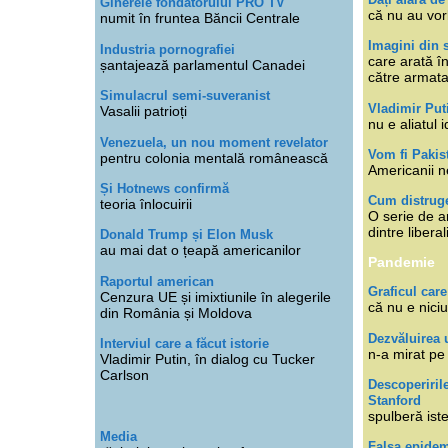
Ginerele fondatorului PRO TV
că nu au vor
numit în fruntea Băncii Centrale
Imagini din s
Industria pornografiei
care arată î
șantajează parlamentul Canadei
către armat
Simulacrul semi-suveranist
Vladimir Put
Vasalii patrioți
nu e aliatul i
Venezuela, un nou moment revelator
Vom fi Pakis
pentru colonia mentală românească
Americanii n
Și Hotnews confirmă
Cum distruge
teoria înlocuirii
O serie de ar
dintre libera
Donald Trump și Elon Musk
au mai dat o țeapă americanilor
Pandemie
Raportul american
Graficul care
Cenzura UE și imixtiunile în alegerile
că nu e niciu
din România și Moldova
Dezvăluirea 
Interviul care a făcut istorie
n-a mirat pe
Vladimir Putin, în dialog cu Tucker
Carlson
Descoperiril
Stanford
spulberă ist
Media
Falsa epide