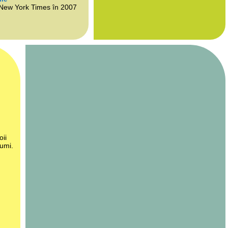
 New York Times în 2007
oii
lumi.