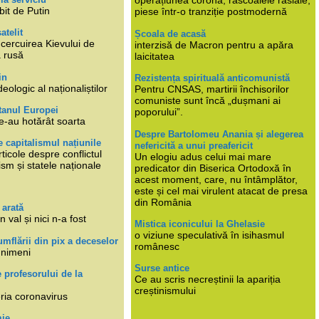
operațiunea corona, răscoalele rasiale,
bit de Putin
piese într-o tranziție postmodernă
atelit
Școala de acasă
ncercuirea Kievului de
interzisă de Macron pentru a apăra
a rusă
laicitatea
in
Rezistența spirituală anticomunistă
deologic al naționaliștilor
Pentru CNSAS, martirii închisorilor
comuniste sunt încă „dușmani ai
tanul Europei
poporului”.
e-au hotărât soarta
Despre Bartolomeu Anania și alegerea
 capitalismul națiunile
nefericită a unui preafericit
ticole despre conflictul
Un elogiu adus celui mai mare
lism și statele naționale
predicator din Biserica Ortodoxă în
acest moment, care, nu întâmplător,
este și cel mai virulent atacat de presa
din România
 arată
n val și nici n-a fost
Mistica iconicului la Ghelasie
o viziune speculativă în isihasmul
umflării din pix a deceselor
românesc
 nimeni
Surse antice
e profesorului de la
Ce au scris necreștinii la apariția
creștinismului
eria coronavirus
mie