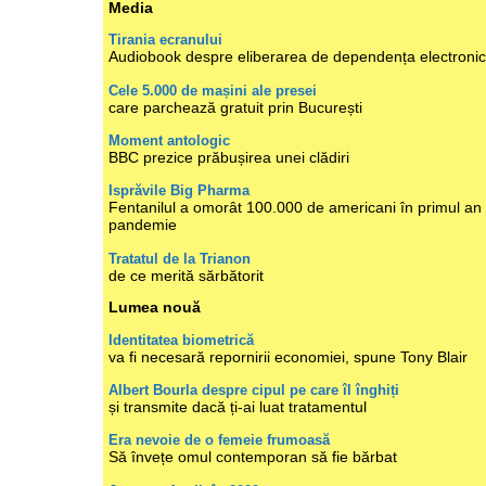
Media
Tirania ecranului
Audiobook despre eliberarea de dependența electroni
Cele 5.000 de mașini ale presei
care parchează gratuit prin București
Moment antologic
BBC prezice prăbușirea unei clădiri
Isprăvile Big Pharma
Fentanilul a omorât 100.000 de americani în primul an
pandemie
Tratatul de la Trianon
de ce merită sărbătorit
Lumea nouă
Identitatea biometrică
va fi necesară repornirii economiei, spune Tony Blair
Albert Bourla despre cipul pe care îl înghiți
și transmite dacă ți-ai luat tratamentul
Era nevoie de o femeie frumoasă
Să învețe omul contemporan să fie bărbat