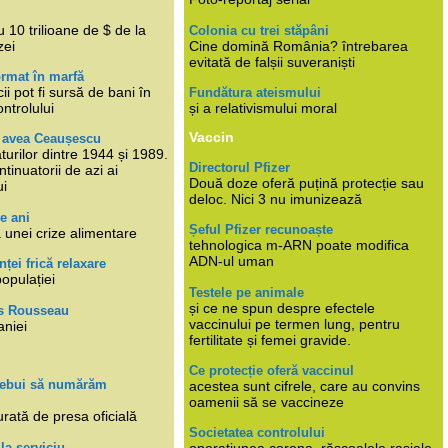
i
 10 trilioane de $ de la
Colonia cu trei stăpâni
zei
Cine domină România? întrebarea
evitată de falșii suveraniști
rmat în marfă
cii pot fi sursă de bani în
Fundătura ateismului
ntrolului
și a relativismului moral
Vaccin
e avea Ceaușescu
turilor dintre 1944 și 1989.
Directorul Pfizer
tinuatorii de azi ai
Două doze oferă puțină protecție sau
ui
deloc. Nici 3 nu imunizează
e ani
Șeful Pfizer recunoaște
 unei crize alimentare
tehnologica m-ARN poate modifica
ADN-ul uman
nței frică relaxare
populației
Testele pe animale
și ce ne spun despre efectele
s Rousseau
vaccinului pe termen lung, pentru
aniei
fertilitate și femei gravide.
Ce protecție oferă vaccinul
trebui să numărăm
acestea sunt cifrele, care au convins
oamenii să se vaccineze
rată de presa oficială
Societatea controlului
 la serviciu