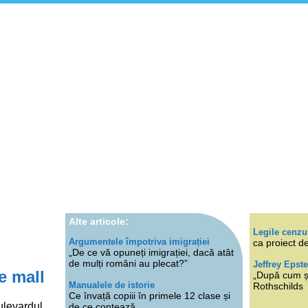
Alte articole:
Legile cenzu
Argumentele împotriva imigrației
ca proiect de
„De ce vă opuneți imigrației, dacă atât
de mulți români au plecat?”
Jeffrey Epste
e mall
„După cum ști
Manualele de istorie
Rothschilds
Ce învață copiii în primele 12 clase și
ulevardul
de ce contează