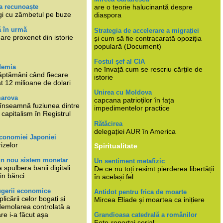
a recunoaște
are o teorie halucinantă despre
gi cu zâmbetul pe buze
diaspora
ă în urmă
Strategia de accelerare a migrației
are proxenet din istorie
și cum să fie contracarată opoziția
populară (Document)
Fostul șef al CIA
demia
ne învață cum se rescriu cărțile de
ăptămâni când fiecare
istorie
at 12 milioane de dolari
Unirea cu Moldova
marova
capcana patrioților în fața
li înseamnă fuziunea dintre
impedimentelor practice
capitalism în Registrul
Rătăcirea
delegației AUR în America
economiei Japoniei
rizelor
Spiritualitate
un nou sistem monetar
Un sentiment metafizic
 spulbera banii digitali
De ce nu toți resimt pierderea libertății
in bănci
în același fel
ugerii economice
Antidot pentru frica de moarte
plicării celor bogați și
Mircea Eliade și moartea ca inițiere
 demolarea controlată a
re i-a făcut așa
Grandioasa catedrală a românilor
Foto-reportaj serial