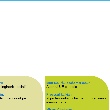
rii
Mult mai rău decât Mercosur
 inginerie socială
Acordul UE cu India
in:
Procesul kafkian
i, îi reprezint pe
al profesorului închis pentru ofensarea
elevilor trans
Mircea Cărtărescu