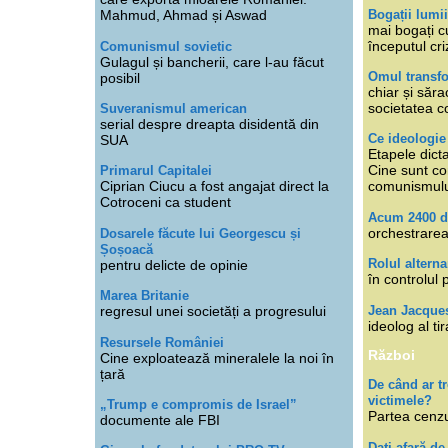
Bogații lumi
Mahmud, Ahmad și Aswad
mai bogați cu
începutul cri
Comunismul sovietic
Gulagul și bancherii, care l-au făcut
Omul transfo
posibil
chiar și săra
societatea co
Suveranismul american
serial despre dreapta disidentă din
Ce ideologi
SUA
Etapele dicta
Cine sunt con
Primarul Capitalei
Ciprian Ciucu a fost angajat direct la
comunismul
Cotroceni ca student
Acum 2400 d
orchestrarea
Dosarele făcute lui Georgescu și
Șoșoacă
Rolul alterna
pentru delicte de opinie
în controlul 
Marea Britanie
Jean Jacque
regresul unei societăți a progresului
ideolog al tir
Resursele României
Război
Cine exploatează mineralele la noi în
țară
De când ar 
victimele?
„Trump e compromis de Israel”
Partea cenzu
documente ale FBI
Dați afară de