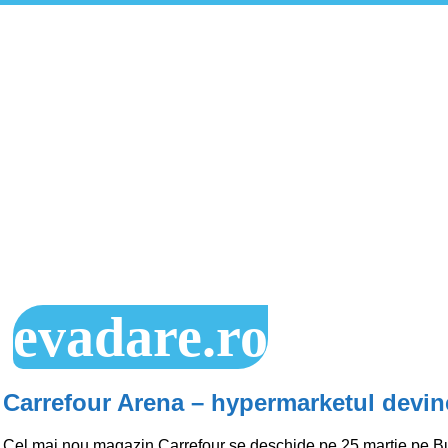
evadare.ro
Carrefour Arena – hypermarketul devin
Cel mai nou magazin Carrefour se deschide pe 25 martie pe B