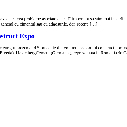
exista cateva probleme asociate cu el. E important sa stim mai intai din c
n general cu cimentul sau cu adaosurile, dar, recent, […]
nstruct Expo
 euro, reprezentand 5 procente din volumul sectorului constructiilor. Va
 (Elvetia), HeidelbergCement (Germania), reprezentata in Romania de C