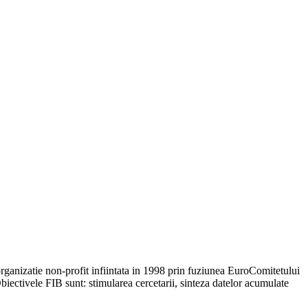
organizatie non-profit infiintata in 1998 prin fuziunea EuroComitetului
biectivele FIB sunt: stimularea cercetarii, sinteza datelor acumulate