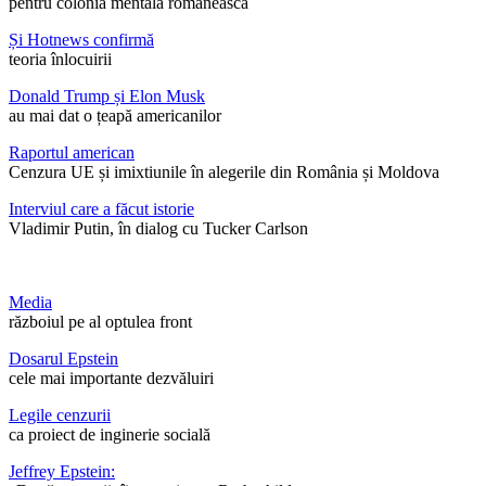
pentru colonia mentală românească
Și Hotnews confirmă
teoria înlocuirii
Donald Trump și Elon Musk
au mai dat o țeapă americanilor
Raportul american
Cenzura UE și imixtiunile în alegerile din România și Moldova
Interviul care a făcut istorie
Vladimir Putin, în dialog cu Tucker Carlson
Media
războiul pe al optulea front
Dosarul Epstein
cele mai importante dezvăluiri
Legile cenzurii
ca proiect de inginerie socială
Jeffrey Epstein: