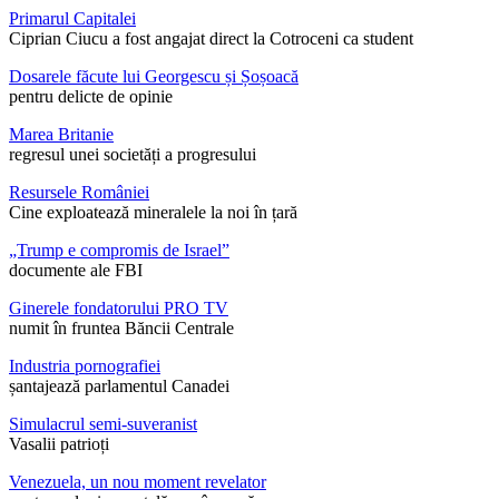
Primarul Capitalei
Ciprian Ciucu a fost angajat direct la Cotroceni ca student
Dosarele făcute lui Georgescu și Șoșoacă
pentru delicte de opinie
Marea Britanie
regresul unei societăți a progresului
Resursele României
Cine exploatează mineralele la noi în țară
„Trump e compromis de Israel”
documente ale FBI
Ginerele fondatorului PRO TV
numit în fruntea Băncii Centrale
Industria pornografiei
șantajează parlamentul Canadei
Simulacrul semi-suveranist
Vasalii patrioți
Venezuela, un nou moment revelator