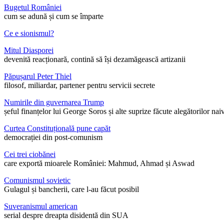
Bugetul României
cum se adună și cum se împarte
Ce e sionismul?
Mitul Diasporei
devenită reacționară, contină să își dezamăgească artizanii
Păpușarul Peter Thiel
filosof, miliardar, partener pentru servicii secrete
Numirile din guvernarea Trump
șeful finanțelor lui George Soros și alte suprize făcute alegătorilor nai
Curtea Constituțională pune capăt
democrației din post-comunism
Cei trei ciobănei
care exportă mioarele României: Mahmud, Ahmad și Aswad
Comunismul sovietic
Gulagul și bancherii, care l-au făcut posibil
Suveranismul american
serial despre dreapta disidentă din SUA