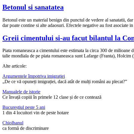
Betonul si sanatatea
Betonul este un material benign din punctul de vedere al sanatatii, dar 
dar poate contine si alte adaosuri. Efectele negative au fost asociate i
Greii cimentului si-au facut bilantul la Co
Piata romaneasca a cimentului este estimata la circa 300 de milioane de
talie mondiala de pe piata romaneasca sunt Lafarge (Franta), Holcim
Alte articole:
Argumentele împotriva imigrației
„De ce vă opuneți imigrației, dacă atât de mulți români au plecat?”
Manualele de istorie
Ce învață copiii în primele 12 clase și de ce contează
Bucureștiul peste 5 ani
1 din 4 locuitori vin de peste hotare
Chiolhanul
ca formă de discriminare