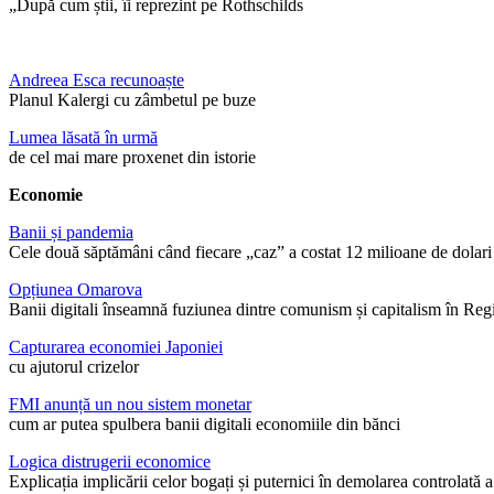
„După cum știi, îi reprezint pe Rothschilds
Andreea Esca recunoaște
Planul Kalergi cu zâmbetul pe buze
Lumea lăsată în urmă
de cel mai mare proxenet din istorie
Economie
Banii și pandemia
Cele două săptămâni când fiecare „caz” a costat 12 milioane de dolari
Opțiunea Omarova
Banii digitali înseamnă fuziunea dintre comunism și capitalism în Reg
Capturarea economiei Japoniei
cu ajutorul crizelor
FMI anunță un nou sistem monetar
cum ar putea spulbera banii digitali economiile din bănci
Logica distrugerii economice
Explicația implicării celor bogați și puternici în demolarea controlată a