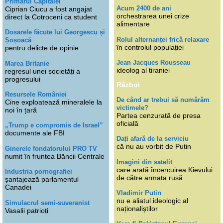
Primarul Capitalei
Acum 2400 de ani
Ciprian Ciucu a fost angajat
orchestrarea unei crize
direct la Cotroceni ca student
alimentare
Dosarele făcute lui Georgescu și
Rolul alternanței frică relaxare
Șoșoacă
în controlul populației
pentru delicte de opinie
Jean Jacques Rousseau
Marea Britanie
ideolog al tiraniei
regresul unei societăți a
progresului
Război
Resursele României
De când ar trebui să numărăm
Cine exploatează mineralele la
victimele?
noi în țară
Partea cenzurată de presa
oficială
„Trump e compromis de Israel”
documente ale FBI
Dați afară de la serviciu
că nu au vorbit de Putin
Ginerele fondatorului PRO TV
numit în fruntea Băncii Centrale
Imagini din satelit
care arată încercuirea Kievului
Industria pornografiei
de către armata rusă
șantajează parlamentul
Canadei
Vladimir Putin
nu e aliatul ideologic al
Simulacrul semi-suveranist
naționaliștilor
Vasalii patrioți