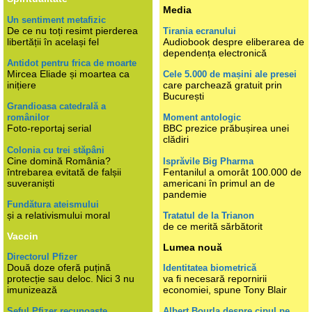
Media
Un sentiment metafizic
De ce nu toți resimt pierderea
Tirania ecranului
libertății în același fel
Audiobook despre eliberarea de
dependența electronică
Antidot pentru frica de moarte
Mircea Eliade și moartea ca
Cele 5.000 de mașini ale presei
inițiere
care parchează gratuit prin
București
Grandioasa catedrală a
românilor
Moment antologic
Foto-reportaj serial
BBC prezice prăbușirea unei
clădiri
Colonia cu trei stăpâni
Cine domină România?
Isprăvile Big Pharma
întrebarea evitată de falșii
Fentanilul a omorât 100.000 de
suveraniști
americani în primul an de
pandemie
Fundătura ateismului
și a relativismului moral
Tratatul de la Trianon
de ce merită sărbătorit
Vaccin
Lumea nouă
Directorul Pfizer
Două doze oferă puțină
Identitatea biometrică
protecție sau deloc. Nici 3 nu
va fi necesară repornirii
imunizează
economiei, spune Tony Blair
Șeful Pfizer recunoaște
Albert Bourla despre cipul pe