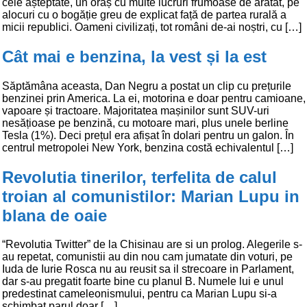
cele așteptate, un oraș cu multe lucruri frumoase de arătat, pe
alocuri cu o bogăție greu de explicat față de partea rurală a
micii republici. Oameni civilizați, tot români de-ai noștri, cu […]
Cât mai e benzina, la vest și la est
Săptămâna aceasta, Dan Negru a postat un clip cu prețurile
benzinei prin America. La ei, motorina e doar pentru camioane,
vapoare și tractoare. Majoritatea mașinilor sunt SUV-uri
nesățioase pe benzină, cu motoare mari, plus unele berline
Tesla (1%). Deci prețul era afișat în dolari pentru un galon. În
centrul metropolei New York, benzina costă echivalentul […]
Revolutia tinerilor, terfelita de calul
troian al comunistilor: Marian Lupu in
blana de oaie
“Revolutia Twitter” de la Chisinau are si un prolog. Alegerile s-
au repetat, comunistii au din nou cam jumatate din voturi, pe
Iuda de Iurie Rosca nu au reusit sa il strecoare in Parlament,
dar s-au pregatit foarte bine cu planul B. Numele lui e unul
predestinat cameleonismului, pentru ca Marian Lupu si-a
schimbat parul doar […]