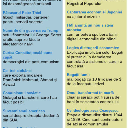
Registrul Poporului
își dezamăgească artizanii
Capturarea economiei Japoniei
Păpușarul Peter Thiel
cu ajutorul crizelor
filosof, miliardar, partener
pentru servicii secrete
FMI anunță un nou sistem
monetar
Numirile din guvernarea Trump
cum ar putea spulbera banii
șeful finanțelor lui George Soros
digitali economiile din bănci
și alte suprize făcute
alegătorilor naivi
Logica distrugerii economice
Explicația implicării celor bogați
Curtea Constituțională pune
și puternici în demolarea
capăt
controlată a sistemului care i-a
democrației din post-comunism
făcut așa
Cei trei ciobănei
Bogații lumii
care exportă mioarele
mai bogați cu 10 trilioane de $
României: Mahmud, Ahmad și
de la începutul crizei
Aswad
Omul transformat în marfă
Comunismul sovietic
chiar și săracii pot fi sursă de
Gulagul și bancherii, care l-au
bani în societatea controlului
făcut posibil
Ce ideologie avea Ceaușescu
Suveranismul american
Etapele dictaturilor dintre 1944
serial despre dreapta disidentă
și 1989. Cine sunt continuatorii
din SUA
de azi ai comunismului