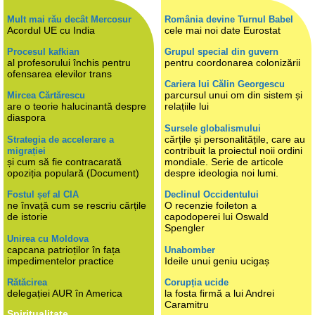
Mult mai rău decât Mercosur
România devine Turnul Babel
Acordul UE cu India
cele mai noi date Eurostat
Procesul kafkian
Grupul special din guvern
al profesorului închis pentru
pentru coordonarea colonizării
ofensarea elevilor trans
Cariera lui Călin Georgescu
parcursul unui om din sistem și
Mircea Cărtărescu
are o teorie halucinantă despre
relațiile lui
diaspora
Sursele globalismului
cărțile și personalitățile, care au
Strategia de accelerare a
contribuit la proiectul noii ordini
migrației
și cum să fie contracarată
mondiale. Serie de articole
opoziția populară (Document)
despre ideologia noi lumi.
Fostul șef al CIA
Declinul Occidentului
ne învață cum se rescriu cărțile
O recenzie foileton a
de istorie
capodoperei lui Oswald
Spengler
Unirea cu Moldova
capcana patrioților în fața
Unabomber
impedimentelor practice
Ideile unui geniu ucigaș
Rătăcirea
Corupția ucide
delegației AUR în America
la fosta firmă a lui Andrei
Caramitru
Spiritualitate