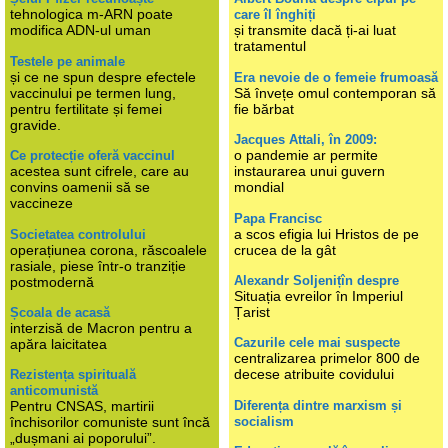
tehnologica m-ARN poate
care îl înghiți
modifica ADN-ul uman
și transmite dacă ți-ai luat
tratamentul
Testele pe animale
și ce ne spun despre efectele
Era nevoie de o femeie frumoasă
vaccinului pe termen lung,
Să învețe omul contemporan să
pentru fertilitate și femei
fie bărbat
gravide.
Jacques Attali, în 2009:
o pandemie ar permite
Ce protecție oferă vaccinul
acestea sunt cifrele, care au
instaurarea unui guvern
convins oamenii să se
mondial
vaccineze
Papa Francisc
a scos efigia lui Hristos de pe
Societatea controlului
operațiunea corona, răscoalele
crucea de la gât
rasiale, piese într-o tranziție
Alexandr Soljenițîn despre
postmodernă
Situația evreilor în Imperiul
Țarist
Școala de acasă
interzisă de Macron pentru a
Cazurile cele mai suspecte
apăra laicitatea
centralizarea primelor 800 de
decese atribuite covidului
Rezistența spirituală
anticomunistă
Diferența dintre marxism și
Pentru CNSAS, martirii
socialism
închisorilor comuniste sunt încă
„dușmani ai poporului”.