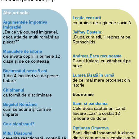
Alte articole:
Legile cenzurii
Argumentele împotriva
ca proiect de inginerie socială
imigrației
„De ce vă opuneți imigrației,
Jeffrey Epstein:
dacă atât de mulți români au
„După cum știi, îi reprezint pe
plecat?”
Rothschilds
Manualele de istorie
Andreea Esca recunoaște
Ce învață copiii în primele 12
Planul Kalergi cu zâmbetul pe
clase și de ce contează
buze
Bucureștiul peste 5 ani
Lumea lăsată în urmă
1 din 4 locuitori vin de peste
de cel mai mare proxenet din
hotare
istorie
Chiolhanul
Economie
ca formă de discriminare
Banii și pandemia
Bugetul României
Cele două săptămâni când
cum se adună și cum se
fiecare „caz” a costat 12
împarte
milioane de dolari
Ce e sionismul?
Opțiunea Omarova
Banii digitali înseamnă fuziunea
Mitul Diasporei
dintre comunism și capitalism în
devenită reacționară, contină să