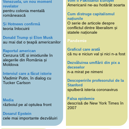
Vom fi Pakistanul Europei
Venezuela, un nou moment
Americanii ne-au hotărât soarta
revelator
pentru colonia mentală
Cum distruge capitalismul
românească
națiunile
O serie de articole despre
Și Hotnews confirmă
conflictul dintre liberalism și
teoria înlocuirii
statele naționale
Donald Trump și Elon Musk
Pandemie
au mai dat o țeapă americanilor
Graficul care arată
Raportul american
că nu e niciun val și nici n-a fost
Cenzura UE și imixtiunile în
alegerile din România și
Dezvăluirea umflării din pix a
Moldova
deceselor
n-a mirat pe nimeni
Interviul care a făcut istorie
Vladimir Putin, în dialog cu
Descoperirile profesorului de la
Tucker Carlson
Stanford
spulberă isteria coronavirus
Falsa epidemie
Media
descrisă de New York Times în
războiul pe al optulea front
2007
Dosarul Epstein
cele mai importante dezvăluiri