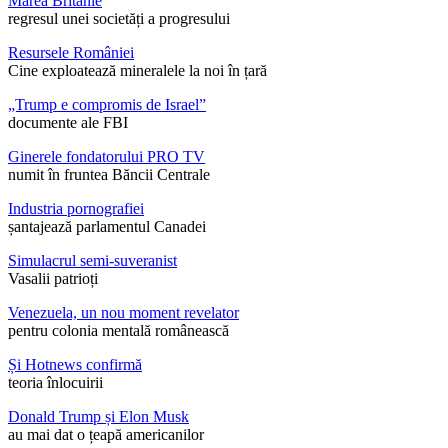
Marea Britanie
regresul unei societăți a progresului
Resursele României
Cine exploatează mineralele la noi în țară
„Trump e compromis de Israel”
documente ale FBI
Ginerele fondatorului PRO TV
numit în fruntea Băncii Centrale
Industria pornografiei
șantajează parlamentul Canadei
Simulacrul semi-suveranist
Vasalii patrioți
Venezuela, un nou moment revelator
pentru colonia mentală românească
Și Hotnews confirmă
teoria înlocuirii
Donald Trump și Elon Musk
au mai dat o țeapă americanilor