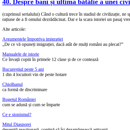
40. Despre bani și ultima bătălie a unei civ
(cuprinsul serialului) Când o cultură trece în stadiul de civilizație, n
rațiune de a fi omului dezrădăcinat. Dar e la scara istoriei un pasaj vr
Alte articole:
Argumentele împotriva imigrației
„De ce vă opuneți imigrației, dacă atât de mulți români au plecat?”
Manualele de istorie
Ce învață copiii în primele 12 clase și de ce contează
Bucureștiul peste 5 ani
1 din 4 locuitori vin de peste hotare
Chiolhanul
ca formă de discriminare
Bugetul României
cum se adună și cum se împarte
Ce e sionismul?
Mitul Diasporei
devenită reacționară, contină să își dezamăgească artizanii