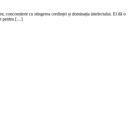
or, concomitent cu stingerea credinței și dominația intelectului. El dă o
lat pentru […]