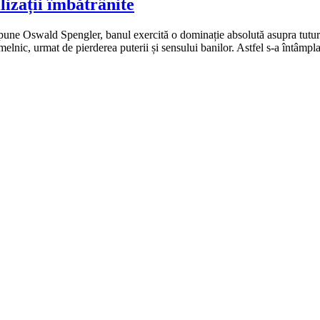
ilizații îmbătrânite
e spune Oswald Spengler, banul exercită o dominație absolută asupra tutur
emelnic, urmat de pierderea puterii și sensului banilor. Astfel s-a întâmp