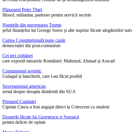
Păpușarul Peter Thiel
filosof, miliardar, partener pentru servicii secrete
Numirile din guvernarea Trump
șeful finanțelor lui George Soros și alte suprize făcute alegătorilor nai
Curtea Constituțională pune capăt
democrației din post-comunism
Cei trei ciobănei
care exportă mioarele României: Mahmud, Ahmad și Aswad
Comunismul sovietic
Gulagul și bancherii, care l-au făcut posibil
Suveranismul american
serial despre dreapta disidentă din SUA
Primarul Capitalei
Ciprian Ciucu a fost angajat direct la Cotroceni ca student
Dosarele făcute lui Georgescu și Șoșoacă
pentru delicte de opinie