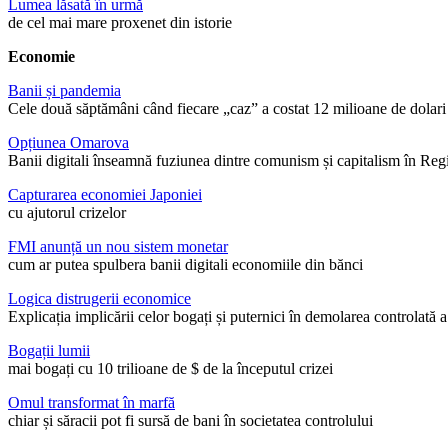
Lumea lăsată în urmă
de cel mai mare proxenet din istorie
Economie
Banii și pandemia
Cele două săptămâni când fiecare „caz” a costat 12 milioane de dolari
Opțiunea Omarova
Banii digitali înseamnă fuziunea dintre comunism și capitalism în Reg
Capturarea economiei Japoniei
cu ajutorul crizelor
FMI anunță un nou sistem monetar
cum ar putea spulbera banii digitali economiile din bănci
Logica distrugerii economice
Explicația implicării celor bogați și puternici în demolarea controlată a
Bogații lumii
mai bogați cu 10 trilioane de $ de la începutul crizei
Omul transformat în marfă
chiar și săracii pot fi sursă de bani în societatea controlului