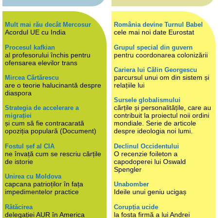
Mult mai rău decât Mercosur
România devine Turnul Babel
Acordul UE cu India
cele mai noi date Eurostat
Procesul kafkian
Grupul special din guvern
al profesorului închis pentru
pentru coordonarea colonizării
ofensarea elevilor trans
Cariera lui Călin Georgescu
parcursul unui om din sistem și
Mircea Cărtărescu
are o teorie halucinantă despre
relațiile lui
diaspora
Sursele globalismului
cărțile și personalitățile, care au
Strategia de accelerare a
contribuit la proiectul noii ordini
migrației
și cum să fie contracarată
mondiale. Serie de articole
opoziția populară (Document)
despre ideologia noi lumi.
Fostul șef al CIA
Declinul Occidentului
ne învață cum se rescriu cărțile
O recenzie foileton a
de istorie
capodoperei lui Oswald
Spengler
Unirea cu Moldova
capcana patrioților în fața
Unabomber
impedimentelor practice
Ideile unui geniu ucigaș
Rătăcirea
Corupția ucide
delegației AUR în America
la fosta firmă a lui Andrei