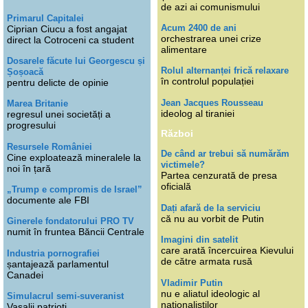
de azi ai comunismului
Primarul Capitalei
Acum 2400 de ani
Ciprian Ciucu a fost angajat
orchestrarea unei crize
direct la Cotroceni ca student
alimentare
Dosarele făcute lui Georgescu și
Rolul alternanței frică relaxare
Șoșoacă
în controlul populației
pentru delicte de opinie
Jean Jacques Rousseau
Marea Britanie
ideolog al tiraniei
regresul unei societăți a
progresului
Război
Resursele României
De când ar trebui să numărăm
Cine exploatează mineralele la
victimele?
noi în țară
Partea cenzurată de presa
oficială
„Trump e compromis de Israel”
documente ale FBI
Dați afară de la serviciu
că nu au vorbit de Putin
Ginerele fondatorului PRO TV
numit în fruntea Băncii Centrale
Imagini din satelit
care arată încercuirea Kievului
Industria pornografiei
de către armata rusă
șantajează parlamentul
Canadei
Vladimir Putin
nu e aliatul ideologic al
Simulacrul semi-suveranist
naționaliștilor
Vasalii patrioți