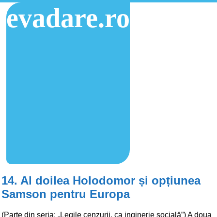
evadare.ro
14. Al doilea Holodomor și opțiunea
Samson pentru Europa
(Parte din seria: „Legile cenzurii, ca inginerie socială”) A doua