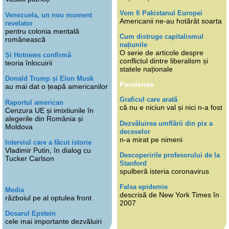
Vom fi Pakistanul Europei
Venezuela, un nou moment
Americanii ne-au hotărât soarta
revelator
pentru colonia mentală
Cum distruge capitalismul
românească
națiunile
O serie de articole despre
Și Hotnews confirmă
conflictul dintre liberalism și
teoria înlocuirii
statele naționale
Donald Trump și Elon Musk
Pandemie
au mai dat o țeapă americanilor
Graficul care arată
Raportul american
că nu e niciun val și nici n-a fost
Cenzura UE și imixtiunile în
alegerile din România și
Dezvăluirea umflării din pix a
Moldova
deceselor
n-a mirat pe nimeni
Interviul care a făcut istorie
Vladimir Putin, în dialog cu
Descoperirile profesorului de la
Tucker Carlson
Stanford
spulberă isteria coronavirus
Falsa epidemie
Media
descrisă de New York Times în
războiul pe al optulea front
2007
Dosarul Epstein
cele mai importante dezvăluiri