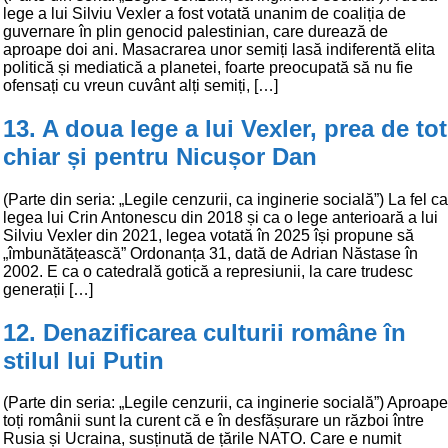
lege a lui Silviu Vexler a fost votată unanim de coaliția de
guvernare în plin genocid palestinian, care durează de
aproape doi ani. Masacrarea unor semiți lasă indiferentă elita
politică și mediatică a planetei, foarte preocupată să nu fie
ofensați cu vreun cuvânt alți semiți, […]
13. A doua lege a lui Vexler, prea de tot
chiar și pentru Nicușor Dan
(Parte din seria: „Legile cenzurii, ca inginerie socială”) La fel ca
legea lui Crin Antonescu din 2018 și ca o lege anterioară a lui
Silviu Vexler din 2021, legea votată în 2025 își propune să
„îmbunătățească” Ordonanța 31, dată de Adrian Năstase în
2002. E ca o catedrală gotică a represiunii, la care trudesc
generații […]
12. Denazificarea culturii române în
stilul lui Putin
(Parte din seria: „Legile cenzurii, ca inginerie socială”) Aproape
toți românii sunt la curent că e în desfășurare un război între
Rusia și Ucraina, susținută de țările NATO. Care e numit