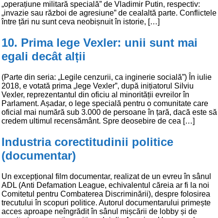
„operațiune militară specială” de Vladimir Putin, respectiv:
„invazie sau război de agresiune” de cealaltă parte. Conflictele
între țări nu sunt ceva neobișnuit în istorie, […]
10. Prima lege Vexler: unii sunt mai
egali decât alții
(Parte din seria: „Legile cenzurii, ca inginerie socială”) În iulie
2018, e votată prima „lege Vexler”, după inițiatorul Silviu
Vexler, reprezentantul din oficiu al minorității evreilor în
Parlament. Așadar, o lege specială pentru o comunitate care
oficial mai numără sub 3.000 de persoane în țară, dacă este să
credem ultimul recensământ. Spre deosebire de cea […]
Industria corectitudinii politice
(documentar)
Un excepțional film documentar, realizat de un evreu în sânul
ADL (Anti Defamation League, echivalentul căreia ar fi la noi
Comitetul pentru Combaterea Discriminării), despre folosirea
trecutului în scopuri politice. Autorul documentarului primește
acces aproape neîngrădit în sânul mișcării de lobby și de