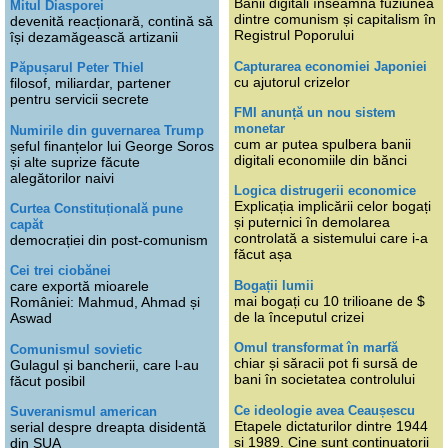
Banii digitali înseamnă fuziunea
Mitul Diasporei
dintre comunism și capitalism în
devenită reacționară, contină să
Registrul Poporului
își dezamăgească artizanii
Capturarea economiei Japoniei
Păpușarul Peter Thiel
cu ajutorul crizelor
filosof, miliardar, partener
pentru servicii secrete
FMI anunță un nou sistem
monetar
Numirile din guvernarea Trump
cum ar putea spulbera banii
șeful finanțelor lui George Soros
digitali economiile din bănci
și alte suprize făcute
alegătorilor naivi
Logica distrugerii economice
Explicația implicării celor bogați
Curtea Constituțională pune
și puternici în demolarea
capăt
controlată a sistemului care i-a
democrației din post-comunism
făcut așa
Cei trei ciobănei
Bogații lumii
care exportă mioarele
mai bogați cu 10 trilioane de $
României: Mahmud, Ahmad și
de la începutul crizei
Aswad
Omul transformat în marfă
Comunismul sovietic
chiar și săracii pot fi sursă de
Gulagul și bancherii, care l-au
bani în societatea controlului
făcut posibil
Ce ideologie avea Ceaușescu
Suveranismul american
Etapele dictaturilor dintre 1944
serial despre dreapta disidentă
și 1989. Cine sunt continuatorii
din SUA