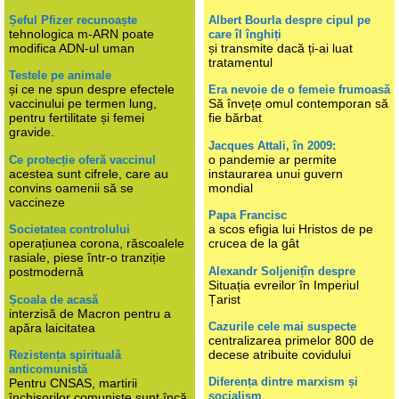
Șeful Pfizer recunoaște
Albert Bourla despre cipul pe
tehnologica m-ARN poate
care îl înghiți
modifica ADN-ul uman
și transmite dacă ți-ai luat
tratamentul
Testele pe animale
și ce ne spun despre efectele
Era nevoie de o femeie frumoasă
vaccinului pe termen lung,
Să învețe omul contemporan să
pentru fertilitate și femei
fie bărbat
gravide.
Jacques Attali, în 2009:
o pandemie ar permite
Ce protecție oferă vaccinul
acestea sunt cifrele, care au
instaurarea unui guvern
convins oamenii să se
mondial
vaccineze
Papa Francisc
a scos efigia lui Hristos de pe
Societatea controlului
operațiunea corona, răscoalele
crucea de la gât
rasiale, piese într-o tranziție
Alexandr Soljenițîn despre
postmodernă
Situația evreilor în Imperiul
Țarist
Școala de acasă
interzisă de Macron pentru a
Cazurile cele mai suspecte
apăra laicitatea
centralizarea primelor 800 de
decese atribuite covidului
Rezistența spirituală
anticomunistă
Diferența dintre marxism și
Pentru CNSAS, martirii
socialism
închisorilor comuniste sunt încă