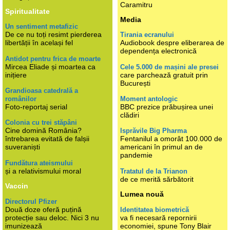
Caramitru
Spiritualitate
Media
Un sentiment metafizic
De ce nu toți resimt pierderea
Tirania ecranului
libertății în același fel
Audiobook despre eliberarea de
dependența electronică
Antidot pentru frica de moarte
Mircea Eliade și moartea ca
Cele 5.000 de mașini ale presei
inițiere
care parchează gratuit prin
București
Grandioasa catedrală a
românilor
Moment antologic
Foto-reportaj serial
BBC prezice prăbușirea unei
clădiri
Colonia cu trei stăpâni
Cine domină România?
Isprăvile Big Pharma
întrebarea evitată de falșii
Fentanilul a omorât 100.000 de
suveraniști
americani în primul an de
pandemie
Fundătura ateismului
și a relativismului moral
Tratatul de la Trianon
de ce merită sărbătorit
Vaccin
Lumea nouă
Directorul Pfizer
Două doze oferă puțină
Identitatea biometrică
protecție sau deloc. Nici 3 nu
va fi necesară repornirii
imunizează
economiei, spune Tony Blair