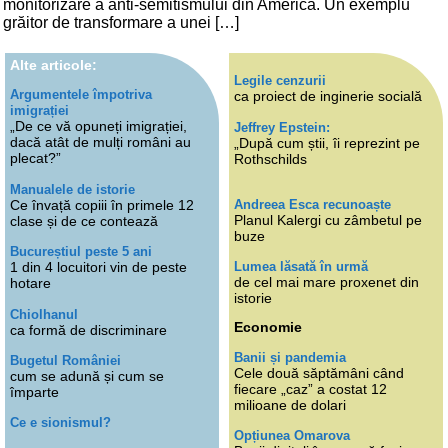
monitorizare a anti-semitismului din America. Un exemplu
grăitor de transformare a unei […]
Alte articole:
Legile cenzurii
Argumentele împotriva
ca proiect de inginerie socială
imigrației
„De ce vă opuneți imigrației,
Jeffrey Epstein:
dacă atât de mulți români au
„După cum știi, îi reprezint pe
plecat?”
Rothschilds
Manualele de istorie
Andreea Esca recunoaște
Ce învață copiii în primele 12
Planul Kalergi cu zâmbetul pe
clase și de ce contează
buze
Bucureștiul peste 5 ani
Lumea lăsată în urmă
1 din 4 locuitori vin de peste
de cel mai mare proxenet din
hotare
istorie
Chiolhanul
Economie
ca formă de discriminare
Banii și pandemia
Bugetul României
Cele două săptămâni când
cum se adună și cum se
fiecare „caz” a costat 12
împarte
milioane de dolari
Ce e sionismul?
Opțiunea Omarova