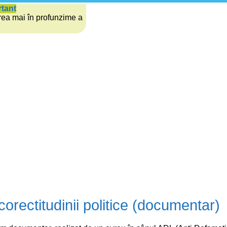
rtant
rea mai în profunzime a
corectitudinii politice (documentar)