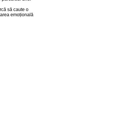
arcă să caute o
ularea emoțională