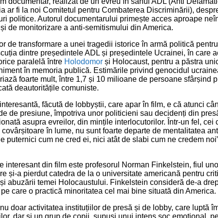
lm documentar, realizat de un evreu în sânul ADL (Anti Defamat
ia ar fi la noi Comitetul pentru Combaterea Discriminării), despr
puri politice. Autorul documentarului primește acces aproape neîn
 și de monitorizare a anti-semitismului din America.
 de transformare a unei tragedii istorice în armă politică pentru 
iscuția dintre președintele ADL și președintele Ucrainei, în care 
orice paralelă între
Holodomor
și Holocaust, pentru a păstra uni
niment în memoria publică. Estimările privind genocidul ucraine
riază foarte mult, între 1,7 și 10 milioane de persoane sfârșind 
cată deautoritățile comuniste.
nteresantă, făcută de lobbyștii, care apar în film, e că atunci c
de de presiune, împotriva unor politicieni sau decidenți din pres
onată asupra evreilor, din mințile interlocutorilor. Într-un fel, ce
e covârșitoare în lume, nu sunt foarte departe de mentalitatea an
de puternici cum ne cred ei, nici atât de slabi cum ne credem no
e interesant din film este profesorul Norman Finkelstein, fiul uno
re și-a pierdut catedra de la o universitate americană pentru crit
ui și abuzării temei Holocaustului. Finkelstein consideră de-a dre
 pe care o practică minoritatea cel mai bine situată din America.
u doar activitatea instituțiilor de presă și de lobby, care luptă î
ilor, dar și un grup de copii, supuși unui intens șoc emoțional, p