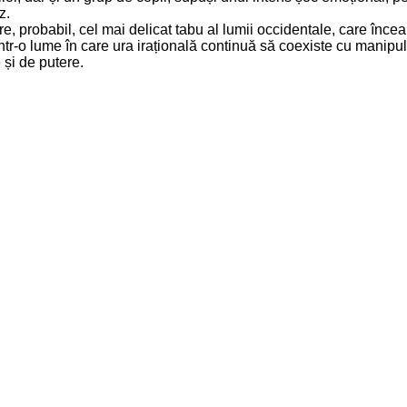
z.
e, probabil, cel mai delicat tabu al lumii occidentale, care înce
, într-o lume în care ura irațională continuă să coexiste cu manip
e și de putere.