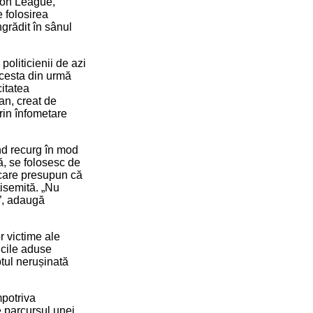
ion League,
e folosirea
grădit în sânul
politicienii de azi
acesta din urmă
citatea
an, creat de
prin înfometare
ând recurg în mod
ă, se folosesc de
i care presupun că
tisemită. „Nu
i”, adaugă
r victime ale
icile aduse
ptul nerușinată
mpotriva
e parcursul unei