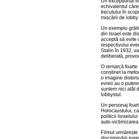
Un excepțional fi
echivalentul căre
trecutului în sco
mișcării de lobby
Un exemplu grăitor
din Israel este d
acceptă să evite 
respectivului eve
Stalin în 1932, va
deliberată, provo
O remarcă foarte i
conștinet la meto
o imagine distorsi
evreii au o puter
suntem nici atât 
lobbystul.
Un personaj foart
Holocaustului, ca
politicii Israelul
auto-victimizarea
Filmul urmărește n
discriminării evre