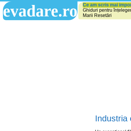
evadare.ro
Ce am scris mai impo
Ghiduri pentru înțelege
Marii Resetări
Industria 