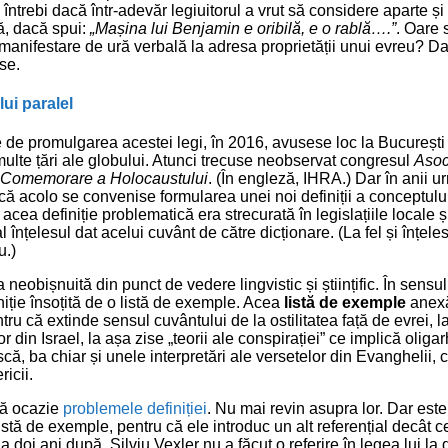
 întrebi dacă într-adevăr legiuitorul a vrut să considere aparte și 
ă, dacă spui:
„Mașina lui Benjamin e oribilă, e o rablă….”
. Oare 
manifestare de ură verbală la adresa proprietății unui evreu? Da
se.
lui paralel
e de promulgarea acestei legi, în 2016, avusese loc la Bucureșt
 multe țări ale globului. Atunci trecuse neobservat congresul
Asoc
e Comemorare a Holocaustului
. (În engleză, IHRA.) Dar în anii u
 că acolo se convenise formularea unei noi definiții a conceptulu
 acea definiție problematică era strecurată în legislațiile locale ș
 înțelesul dat acelui cuvânt de către dicționare. (La fel și înțel
u.)
 neobișnuită din punct de vedere lingvistic și științific. În sensu
finiție însoțită de o listă de exemple. Acea
listă de exemple
anexă
ru că extinde sensul cuvântului de la ostilitatea față de evrei, la 
r din Israel, la așa zise „teorii ale conspirației” ce implică oligar
că, ba chiar și unele interpretări ale versetelor din Evanghelii, 
ricii.
tă ocazie
problemele definiției
. Nu mai revin asupra lor. Dar este
stă de exemple, pentru că ele introduc un alt referențial decât cel
la doi ani după, Silviu Vexler nu a făcut o referire în legea lui la 