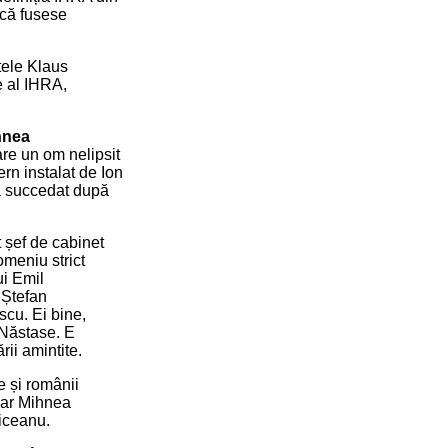
 că fusese
tele Klaus
e al IHRA,
hnea
are un om nelipsit
ern instalat de Ion
-a succedat după
 șef de cabinet
omeniu strict
ui Emil
 Ștefan
scu. Ei bine,
 Năstase. E
ii amintite.
e și românii
iar Mihnea
riceanu.