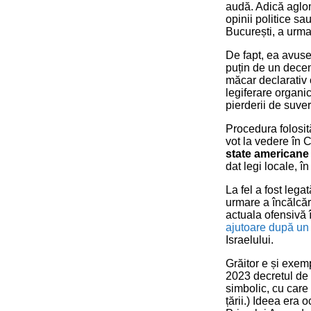
audă. Adică aglom
opinii politice s
București, a urmat
De fapt, ea avuse
puțin de un decen
măcar declarativ 
legiferare organi
pierderii de suver
Procedura folosită
vot la vedere în 
state americane
dat legi locale, î
La fel a fost lega
urmare a încălcăr
actuala ofensivă 
ajutoare după un
Israelului.
Grăitor e și exem
2023 decretul de
simbolic, cu care 
țării.) Ideea era 