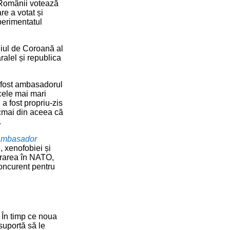
 Românii votează
re a votat și
perimentatul
liul de Coroană al
ralel și republica
a fost ambasadorul
cele mai mari
 fost propriu-zis
ocmai din aceea că
.
„Ambasador
, xenofobiei și
grarea în NATO,
oncurent pentru
 În timp ce noua
suportă să le