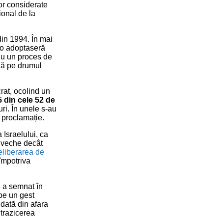
ior considerate
ional de la
din 1994. În mai
 o adoptaseră
 nu un proces de
rnă pe drumul
crat, ocolind un
5 din cele 52 de
ri. În unele s-au
a proclamație.
 Israelului, ca
i veche decât
eliberarea de
împotriva
s
a semnat în
 pe un gest
 dată din afara
ntrazicerea