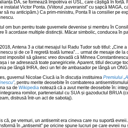
ianța DA, se formează împotriva ei USL, care câștigă în forță.
e instalat Victor Ponta. (Viitorul „suveranist” cu șapcă MAGA, ca
ar să nu anticipăm.) Ca prim-ministru, Ponta îl ia consilier pe ex
inescu.
tatul om bun pentru toate guvernele devenise și membru în Consi
e îi acordase multiple distincții. Măcar simbolic, conducea în pa
2018, Antena 3 a citat mesajul lui Radu Tudor sub titlul: „Cine 
nescu și de ce îl regretă toată lumea”… urmat de mesaje de la 
ost imposibil să găsesc vreo dovadă că Mihnea Constantinescu a
șa i se adresează toate panegiricele. Aparent, titlul decurge t
ia pe lângă IHRA, deci un fel de ambasador pe lângă un ONG
s, guvernul Nicolae Ciucă ia în discuția instituirea
Premiului 
inescu”
, pentru merite deosebite în combaterea antisemitismului
gina sa de
Wikipedia
notează că a avut merite deosebite în: inte
 integrarea romilor, parteneriatul cu SUA și gazoductul BRUA (c
am, distrusă într-un act de sabotaj).
s că, pe vremuri, un antisemit era cineva care nu suportă evreii.
nsformă în „antisemit” pe oricine spune lucruri pe care evreii nu 