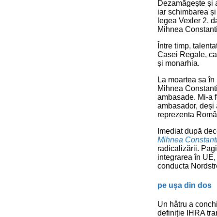
Dezamăgește și al
iar schimbarea și 
legea Vexler 2, d
Mihnea Constant
Între timp, talen
Casei Regale, car
și monarhia.
La moartea sa în 
Mihnea Constanti
ambasade. Mi-a f
ambasador, deși a
reprezenta Român
Imediat după dece
Mihnea Constant
radicalizării. Pa
integrarea în UE,
conducta Nordstre
pe ușa din dos
Un hâtru a conchi
definiție IHRA tra