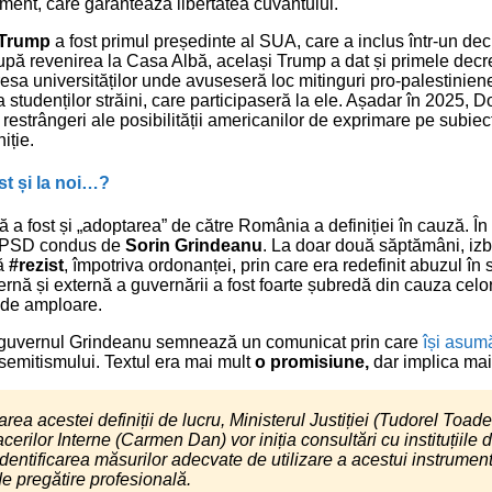
ent, care garantează libertatea cuvântului.
 Trump
a fost primul președinte al SUA, care a inclus într-un decre
upă revenirea la Casa Albă, același Trump a dat și primele decre
resa universităților unde avuseseră loc mitinguri pro-palestinien
 studenților străini, care participaseră la ele. Așadar în 2025,
restrângeri ale posibilității americanilor de exprimare pe subiec
iție.
st și la noi…?
ă a fost și „adoptarea” de către România a definiției în cauză. În
l PSD condus de
Sorin Grindeanu
. La doar două săptămâni, iz
dă
#rezist
, împotriva ordonanței, prin care era redefinit abuzul în 
ternă și externă a guvernării a fost foarte șubredă din cauza celo
 de amploare.
 guvernul Grindeanu semnează un comunicat prin care
își asumă
semitismului. Textul era mai mult
o promisiune,
dar implica mai m
rea acestei definiții de lucru, Ministerul Justiției (Tudorel Toader 
acerilor Interne (Carmen Dan) vor iniția consultări cu instituțiile 
 identificarea măsurilor adecvate de utilizare a acestui instrument,
e pregătire profesională.