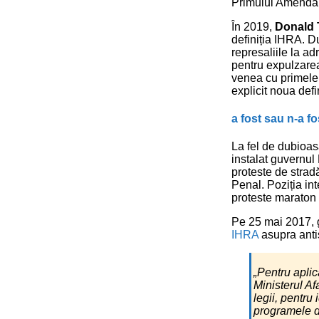
Primului Amendam
În 2019,
Donald
definiția IHRA. D
represaliile la ad
pentru expulzarea
venea cu primele 
explicit noua defin
a fost sau n-a fo
La fel de dubioas
instalat guvernu
proteste de stra
Penal. Poziția in
proteste maraton
Pe 25 mai 2017,
IHRA
asupra anti
„Pentru aplica
Ministerul Af
legii, pentru
programele d