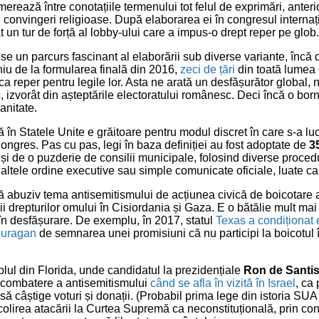
erează între conotațiile termenului tot felul de exprimări, anter
au convingeri religioase. După elaborarea ei în congresul internaț
 un tur de forță al lobby-ului care a impus-o drept reper pe glob.
se un parcurs fascinant al elaborării sub diverse variante, încă 
iu de la formularea finală din 2016,
zeci de țări
din toată lumea
ca reper pentru legile lor. Asta ne arată un desfășurător global,
c, izvorât din așteptările electoratului românesc. Deci încă o bo
anitate.
 în Statele Unite e grăitoare pentru modul discret în care s-a lu
Congres. Pas cu pas, legi în baza definiției au fost adoptate de
3
și de o puzderie de consilii municipale, folosind diverse procedu
n altele ordine executive sau simple comunicate oficiale, luate c
tă abuziv tema antisemitismului de acțiunea civică de boicotare a
ii drepturilor omului în Cisiordania și Gaza. E o bătălie mult ma
în desfășurare. De exemplu, în 2017, statul
Texas a condiționat 
 uragan
de semnarea unei promisiuni că nu participi la boicotul 
plul din Florida, unde candidatul la prezidențiale
Ron de Santi
 combatere a antisemitismului
când se afla în vizită în Israel
, ca
să câștige voturi și donații. (Probabil prima lege din istoria SUA
ocolirea atacării la Curtea Supremă ca neconstituțională, prin co