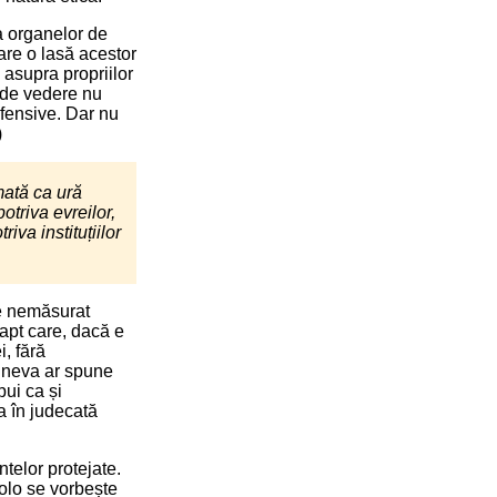
a organelor de
are o lasă acestor
i asupra propriilor
u de vedere nu
ofensive. Dar nu
)
imată ca ură
otriva evreilor,
iva instituțiilor
de nemăsurat
Fapt care, dacă e
i, fără
cineva ar spune
bui ca și
a în judecată
intelor protejate.
olo se vorbește