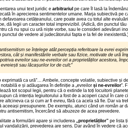
entarea unui text juridic e
arbitrariul
pe care îl lasă la îndemân
ecată în aprecierea sentimentelor umane. Marja subiectivă pe c
ă în defavoarea cetățeanului, care poate avea cu totul alte evaluăr
e, dă legii un caracter total imprevizibil. (Adică, din punctul tă
entru că nu spui cu ură niște vorbe, sau le consideri adevăruri in
in punctul de vedere al judecătorului fapta e la fel de inexistentă.
n antisemitism se înțelege atât percepția referitoare la evrei expr
stora, cât și manifestările verbale sau fizice, motivate de ură împ
otriva evreilor sau ne-evreilor ori a proprietăților acestora, împotr
 evreiești sau lăcașurilor lor de cult;”
e
exprimată ca ură”… Ambele, concepte volatile, subiective și 
de notabilă e și adăugarea în definiție a „evreilor
și ne-evreilor
”. 
ează tot scopul legii, pentru că o extinde la toți locuitorii planete
supun că intenția legiuitorului a fost de a acoperi cazul în care 
re altcineva ca și cum ar fi evreu, fără ca acela să fie. Dar va tre
acă aceeași presupunere. De exemplu, atunci când un român ar d
ntru antisemitism, încercând să abuzeze de acea prevedere.
alitate a formulării apare și includerea
„proprietăților”
pe lista ț
ul vandalizării, prevederea are sens. Dar având în vedere că ac