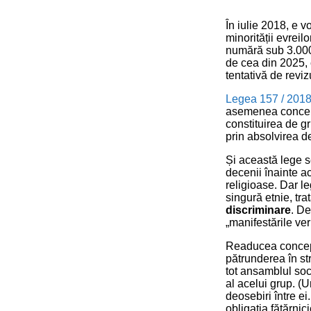
În iulie 2018, e v
minorității evreil
numără sub 3.000
de cea din 2025, c
tentativă de revi
Legea 157 / 201
asemenea concepți
constituirea de g
prin absolvirea de
Și această lege s
decenii înainte ac
religioase. Dar le
singură etnie, tr
discriminare
. De
„manifestările ver
Readucea concep
pătrunderea în str
tot ansamblul soci
al acelui grup. (Un
deosebiri între ei
obligația fățărnic