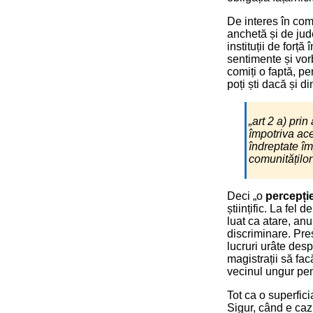
De interes în com
anchetă și de jud
instituții de forț
sentimente și vorb
comiți o faptă, p
poți ști dacă și d
„art 2 a) pri
împotriva ace
îndreptate împ
comunităților
Deci „o
percepți
științific. La fel 
luat ca atare, anul
discriminare. Pre
lucruri urâte desp
magistrații să f
vecinul ungur pe
Tot ca o superfici
Sigur, când e caz