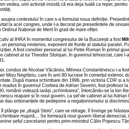
m vedea, unii activiști insistă că era deja luată ca reper, pentru
ități.
asupra contextului în care s-a formulat noua definiție. Președin
nvitat la acel congres, unde l-a decorat pe președintele de onoar
Ordinul Național de Merit în grad de mare ofițer.
utiv al IHRA în momentul congresului de la București a fost
Mi
, un personaj misterios, exponent de frunte al statului paralel. P
ziției. A fost consilier personal al lui Petre Roman în primul guv
 de cabinet al lui Theodor Stolojan, în guvernul tehnocrat, care l
91.
or, condus de Nicolae Văcăroiu, Mihnea Constantinescu i-a fost
er Mișu Negrițoiu, care în anii 80 lucrase în comerțul exterior, d
ritate. După marea schimbare din 1996, prin victoria CDR și a l
 readus în guvernul Ciorbea de Adrian Severin, fost profesor la
0, românii votează iarăși „schimbarea”, întorcându-se la Ion Ilie
escu reapare și în noul guvern, ca șef de cabinet al lui Adrian
se dau ordonanțele de pedepsire a negaționismului și discriminăr
îl plânge pe „dragă Stolo”, care se retrage, îl învinge pe Năstas
 schimbare majoră… Se formează noul guvern liberal democrat, 
evine șeful cancelariei pentru prim-ministrul Călin Popescu Tă