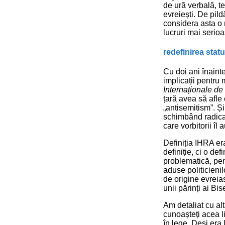
de ură verbală, te
evreiești. De pild
considera asta o 
lucruri mai serioa
redefinirea statu
Cu doi ani înaint
implicații pentru
Internaționale d
țară avea să afle
„antisemitism”. Și
schimbând radical
care vorbitorii îl a
Definiția IHRA era
definiție, ci o de
problematică, pent
aduse politicienilo
de origine evreias
unii părinți ai Bise
Am detaliat cu al
cunoașteți acea li
în lege. Deși era 