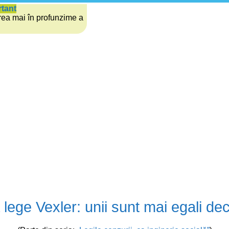
rtant
rea mai în profunzime a
lege Vexler: unii sunt mai egali decâ