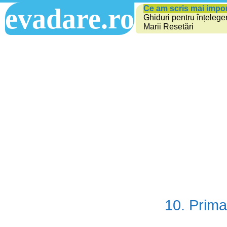
evadare.ro
Ce am scris mai impo
Ghiduri pentru înțelege
Marii Resetări
10. Prima 