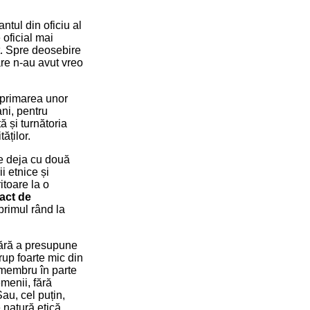
ntul din oficiu al
 oficial mai
. Spre deosebire
are n-au avut vreo
xprimarea unor
ni, pentru
ă și turnătoria
ăților.
re deja cu două
i etnice și
itoare la o
act de
 primul rând la
 fără a presupune
rup foarte mic din
e membru în parte
emenii, fără
au, cel puțin,
 natură etică.