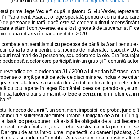
(Parte din seria: „
Legile cenzurii, ca inginerie socială”
)
otată prima „lege Vexler”, după inițiatorul Silviu Vexler, reprezenta
or în Parlament. Așadar, o lege specială pentru o comunitate care
 de persoane în țară, dacă este să credem ultimul recensământ
are a stârnit controverse, ea a fost ignorată de „suveraniștii”, c
zuire după intrarea în parlament din 2020.
8
combate antisemitismul cu pedepse de până la 3 ani pentru e
i, până la 5 ani pentru distribuirea de materiale, respectiv 10 a
rupuri mai mari de 3 persoane, sau aderarea la ele. Era încurajat
 pedeapsă a celor care participă într-un grup și îl denunță autorit
e revendica de la ordonanța 31 / 2000 a lui Adrian Năstase, ca
operise o largă paletă de acte de discriminare, inclusiv pe criteri
gea specială ținea să scoată din rândul acelor acte pe cele refer
atată cu totul aparte în legea României, ceea ce, paradoxal,
e un 
finiția faptei o transforma într-o
lege a cenzurii
, prin referirea în
bale”.
tul lunecos de
„ură”
, un sentiment imposibil de probat juridic
ăfundurile sufletești ale ființei umane. Obligația de a nu urî un g
al lasă loc presupunerii că există fie obligația de a iubi fiecar
 ideal creștin înălțător, ce ar trebui să stea ca țintă pentru toți s
. Dar greu de atins într-o lume imperfectă, cu oameni păcătoși.) S
iei, de a ascunde ura în public. Acestea sunt doar considerații de