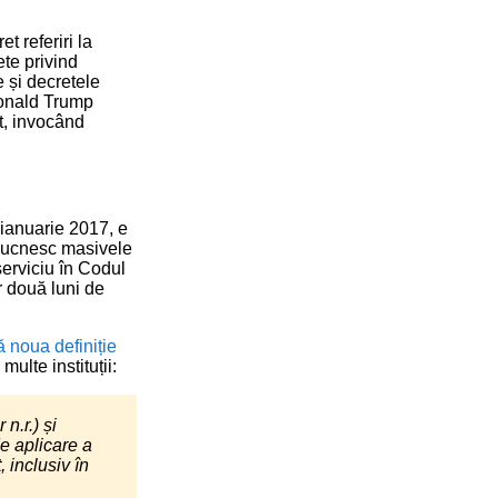
t referiri la
te privind
e și decretele
 Donald Trump
t, invocând
 ianuarie 2017, e
bucnesc masivele
serviciu în Codul
r două luni de
 noua definiție
ulte instituții:
n.r.) și
de aplicare a
 inclusiv în