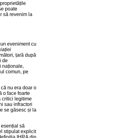
proprietățile
se poate
r să revenim la
i un eveniment cu
iației
rmători, țară după
i de
i naționale,
esul comun, pe
l că nu era doar o
 o face foarte
critici legitime
hi sau infractori
ce se găsesc și la
 esențial să
 stipulat explicit
definiția IHRA din