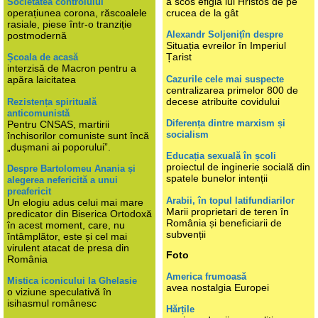
a scos efigia lui Hristos de pe
Societatea controlului
operațiunea corona, răscoalele
crucea de la gât
rasiale, piese într-o tranziție
Alexandr Soljenițîn despre
postmodernă
Situația evreilor în Imperiul
Țarist
Școala de acasă
interzisă de Macron pentru a
Cazurile cele mai suspecte
apăra laicitatea
centralizarea primelor 800 de
decese atribuite covidului
Rezistența spirituală
anticomunistă
Diferența dintre marxism și
Pentru CNSAS, martirii
socialism
închisorilor comuniste sunt încă
„dușmani ai poporului”.
Educația sexuală în școli
proiectul de inginerie socială din
Despre Bartolomeu Anania și
spatele bunelor intenții
alegerea nefericită a unui
preafericit
Arabii, în topul latifundiarilor
Un elogiu adus celui mai mare
Marii proprietari de teren în
predicator din Biserica Ortodoxă
România și beneficiarii de
în acest moment, care, nu
subvenții
întâmplător, este și cel mai
virulent atacat de presa din
Foto
România
America frumoasă
Mistica iconicului la Ghelasie
avea nostalgia Europei
o viziune speculativă în
isihasmul românesc
Hărțile