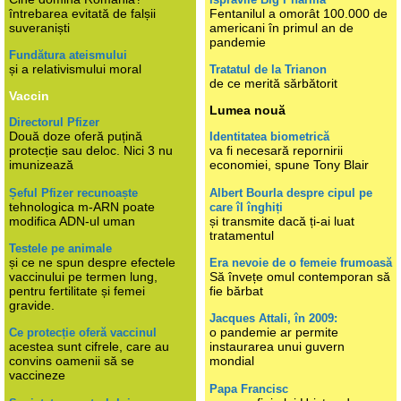
întrebarea evitată de falșii
Fentanilul a omorât 100.000 de
suveraniști
americani în primul an de
pandemie
Fundătura ateismului
și a relativismului moral
Tratatul de la Trianon
de ce merită sărbătorit
Vaccin
Lumea nouă
Directorul Pfizer
Două doze oferă puțină
Identitatea biometrică
protecție sau deloc. Nici 3 nu
va fi necesară repornirii
imunizează
economiei, spune Tony Blair
Șeful Pfizer recunoaște
Albert Bourla despre cipul pe
tehnologica m-ARN poate
care îl înghiți
modifica ADN-ul uman
și transmite dacă ți-ai luat
tratamentul
Testele pe animale
și ce ne spun despre efectele
Era nevoie de o femeie frumoasă
vaccinului pe termen lung,
Să învețe omul contemporan să
pentru fertilitate și femei
fie bărbat
gravide.
Jacques Attali, în 2009:
o pandemie ar permite
Ce protecție oferă vaccinul
acestea sunt cifrele, care au
instaurarea unui guvern
convins oamenii să se
mondial
vaccineze
Papa Francisc