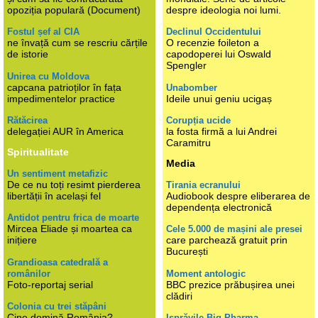
opoziția populară (Document)
despre ideologia noi lumi.
Fostul șef al CIA
Declinul Occidentului
ne învață cum se rescriu cărțile
O recenzie foileton a
de istorie
capodoperei lui Oswald
Spengler
Unirea cu Moldova
capcana patrioților în fața
Unabomber
impedimentelor practice
Ideile unui geniu ucigaș
Rătăcirea
Corupția ucide
delegației AUR în America
la fosta firmă a lui Andrei
Caramitru
Spiritualitate
Media
Un sentiment metafizic
De ce nu toți resimt pierderea
Tirania ecranului
libertății în același fel
Audiobook despre eliberarea de
dependența electronică
Antidot pentru frica de moarte
Mircea Eliade și moartea ca
Cele 5.000 de mașini ale presei
inițiere
care parchează gratuit prin
București
Grandioasa catedrală a
românilor
Moment antologic
Foto-reportaj serial
BBC prezice prăbușirea unei
clădiri
Colonia cu trei stăpâni
Cine domină România?
Isprăvile Big Pharma