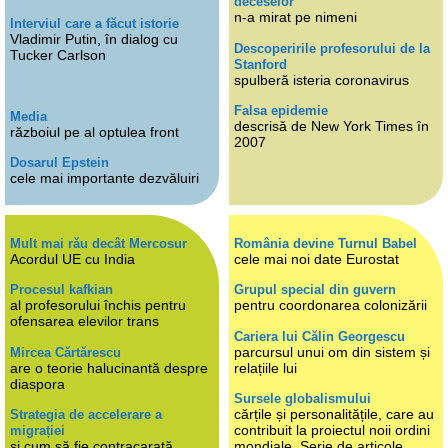
deceselor
n-a mirat pe nimeni
Interviul care a făcut istorie
Vladimir Putin, în dialog cu
Descoperirile profesorului de la
Tucker Carlson
Stanford
spulberă isteria coronavirus
Falsa epidemie
Media
descrisă de New York Times în
războiul pe al optulea front
2007
Dosarul Epstein
cele mai importante dezvăluiri
Mult mai rău decât Mercosur
România devine Turnul Babel
Acordul UE cu India
cele mai noi date Eurostat
Procesul kafkian
Grupul special din guvern
al profesorului închis pentru
pentru coordonarea colonizării
ofensarea elevilor trans
Cariera lui Călin Georgescu
parcursul unui om din sistem și
Mircea Cărtărescu
are o teorie halucinantă despre
relațiile lui
diaspora
Sursele globalismului
cărțile și personalitățile, care au
Strategia de accelerare a
contribuit la proiectul noii ordini
migrației
și cum să fie contracarată
mondiale. Serie de articole