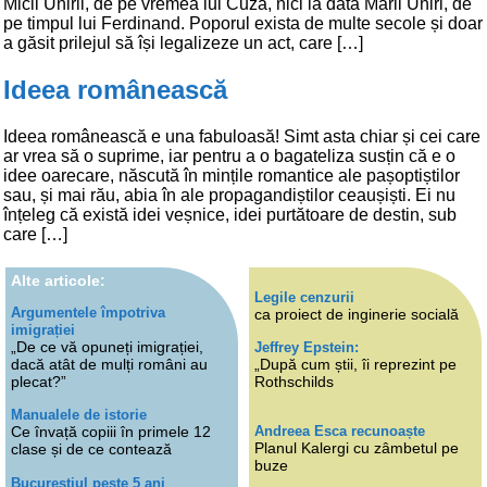
Micii Unirii, de pe vremea lui Cuza, nici la data Marii Uniri, de
pe timpul lui Ferdinand. Poporul exista de multe secole și doar
a găsit prilejul să își legalizeze un act, care […]
Ideea românească
Ideea românească e una fabuloasă! Simt asta chiar și cei care
ar vrea să o suprime, iar pentru a o bagateliza susțin că e o
idee oarecare, născută în mințile romantice ale pașoptiștilor
sau, și mai rău, abia în ale propagandiștilor ceaușiști. Ei nu
înțeleg că există idei veșnice, idei purtătoare de destin, sub
care […]
Alte articole:
Legile cenzurii
Argumentele împotriva
ca proiect de inginerie socială
imigrației
„De ce vă opuneți imigrației,
Jeffrey Epstein:
dacă atât de mulți români au
„După cum știi, îi reprezint pe
plecat?”
Rothschilds
Manualele de istorie
Andreea Esca recunoaște
Ce învață copiii în primele 12
Planul Kalergi cu zâmbetul pe
clase și de ce contează
buze
Bucureștiul peste 5 ani