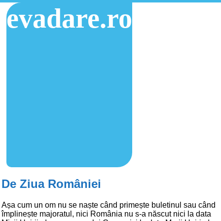
evadare.ro
De Ziua României
Așa cum un om nu se naște când primește buletinul sau când
împlinește majoratul, nici România nu s-a născut nici la data