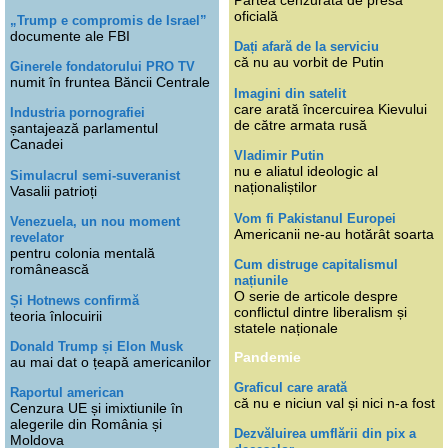
Partea cenzurată de presa
oficială
„Trump e compromis de Israel”
documente ale FBI
Dați afară de la serviciu
că nu au vorbit de Putin
Ginerele fondatorului PRO TV
numit în fruntea Băncii Centrale
Imagini din satelit
care arată încercuirea Kievului
Industria pornografiei
de către armata rusă
șantajează parlamentul
Canadei
Vladimir Putin
nu e aliatul ideologic al
Simulacrul semi-suveranist
naționaliștilor
Vasalii patrioți
Vom fi Pakistanul Europei
Venezuela, un nou moment
Americanii ne-au hotărât soarta
revelator
pentru colonia mentală
Cum distruge capitalismul
românească
națiunile
O serie de articole despre
Și Hotnews confirmă
conflictul dintre liberalism și
teoria înlocuirii
statele naționale
Donald Trump și Elon Musk
Pandemie
au mai dat o țeapă americanilor
Graficul care arată
Raportul american
că nu e niciun val și nici n-a fost
Cenzura UE și imixtiunile în
alegerile din România și
Dezvăluirea umflării din pix a
Moldova