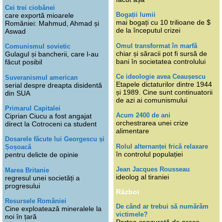
Cei trei ciobănei
Bogații lumii
care exportă mioarele
mai bogați cu 10 trilioane de $
României: Mahmud, Ahmad și
de la începutul crizei
Aswad
Omul transformat în marfă
Comunismul sovietic
chiar și săracii pot fi sursă de
Gulagul și bancherii, care l-au
bani în societatea controlului
făcut posibil
Ce ideologie avea Ceaușescu
Suveranismul american
Etapele dictaturilor dintre 1944
serial despre dreapta disidentă
și 1989. Cine sunt continuatorii
din SUA
de azi ai comunismului
Primarul Capitalei
Acum 2400 de ani
Ciprian Ciucu a fost angajat
orchestrarea unei crize
direct la Cotroceni ca student
alimentare
Dosarele făcute lui Georgescu și
Rolul alternanței frică relaxare
Șoșoacă
în controlul populației
pentru delicte de opinie
Jean Jacques Rousseau
Marea Britanie
ideolog al tiraniei
regresul unei societăți a
progresului
Război
Resursele României
De când ar trebui să numărăm
Cine exploatează mineralele la
victimele?
noi în țară