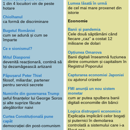
Lumea lăsată în urmă
1 din 4 locuitori vin de peste
de cel mai mare proxenet din
hotare
istorie
Chiolhanul
Economie
ca formă de discriminare
Banii și pandemia
Bugetul României
Cele două săptămâni când
cum se adună și cum se
fiecare „caz” a costat 12
împarte
milioane de dolari
Ce e sionismul?
Opțiunea Omarova
Banii digitali înseamnă fuziunea
Mitul Diasporei
dintre comunism și capitalism în
devenită reacționară, contină să
Registrul Poporului
își dezamăgească artizanii
Capturarea economiei Japoniei
Păpușarul Peter Thiel
cu ajutorul crizelor
filosof, miliardar, partener
pentru servicii secrete
FMI anunță un nou sistem
monetar
Numirile din guvernarea Trump
cum ar putea spulbera banii
șeful finanțelor lui George Soros
digitali economiile din bănci
și alte suprize făcute
alegătorilor naivi
Logica distrugerii economice
Explicația implicării celor bogați
Curtea Constituțională pune
și puternici în demolarea
capăt
controlată a sistemului care i-a
democrației din post-comunism
făcut așa