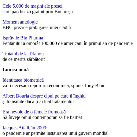
Cele 5.000 de mașini ale presei
care parchează gratuit prin București
Moment antologic
BBC prezice prăbușirea unei clădiri
Isprăvile Big Pharma
Fentanilul a omorât 100.000 de americani în primul an de pandemie
Tratatul de la Trianon
de ce merită sărbătorit
Lumea nouă
Identitatea biometrică
va fi necesară repornirii economiei, spune Tony Blair
Albert Bourla despre cipul pe care îl înghiți
și transmite dacă ți-ai luat tratamentul
Era nevoie de o femeie frumoasă
Să învețe omul contemporan să fie bărbat
Jacques Attali, în 2009:
o pandemie ar permite instaurarea unui guvern mondial