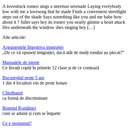
A lovestruck romeo sings a streetsus serenade Laying everybody
low with me a lovesong that he made Finds a convenient streetlight
steps out of the shade Says something like you and me babe how
about it ? Juliet says hey its romeo you nearly gimme a heart attack
Hes underneath the window shes singing hey […]
Alte articole:
Argumentele împotriva imigrației
„De ce vă opuneți imigrației, dacă atât de mulți români au plecat?”
Manualele de istorie
Ce învață copiii în primele 12 clase și de ce contează
Bucureștiul peste 5 ani
1 din 4 locuitori vin de peste hotare
Chiolhanul
ca formă de discriminare
Bugetul României
cum se adună și cum se împarte
Ce e sionismul?