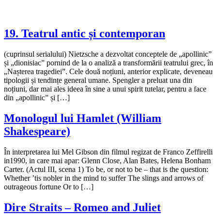
19. Teatrul antic și contemporan
(cuprinsul serialului) Nietzsche a dezvoltat conceptele de „apollinic”
și „dionisiac” pornind de la o analiză a transformării teatrului grec, în
„Nașterea tragediei”. Cele două noțiuni, anterior explicate, deveneau
tipologii și tendințe general umane. Spengler a preluat una din
noțiuni, dar mai ales ideea în sine a unui spirit tutelar, pentru a face
din „apollinic” și […]
Monologul lui Hamlet (William
Shakespeare)
În interpretarea lui Mel Gibson din filmul regizat de Franco Zeffirelli
in1990, in care mai apar: Glenn Close, Alan Bates, Helena Bonham
Carter. (Actul III, scena 1) To be, or not to be – that is the question:
Whether ’tis nobler in the mind to suffer The slings and arrows of
outrageous fortune Or to […]
Dire Straits – Romeo and Juliet