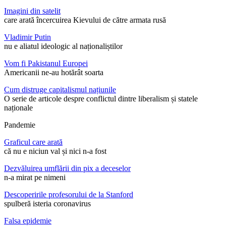
Imagini din satelit
care arată încercuirea Kievului de către armata rusă
Vladimir Putin
nu e aliatul ideologic al naționaliștilor
Vom fi Pakistanul Europei
Americanii ne-au hotărât soarta
Cum distruge capitalismul națiunile
O serie de articole despre conflictul dintre liberalism și statele
naționale
Pandemie
Graficul care arată
că nu e niciun val și nici n-a fost
Dezvăluirea umflării din pix a deceselor
n-a mirat pe nimeni
Descoperirile profesorului de la Stanford
spulberă isteria coronavirus
Falsa epidemie