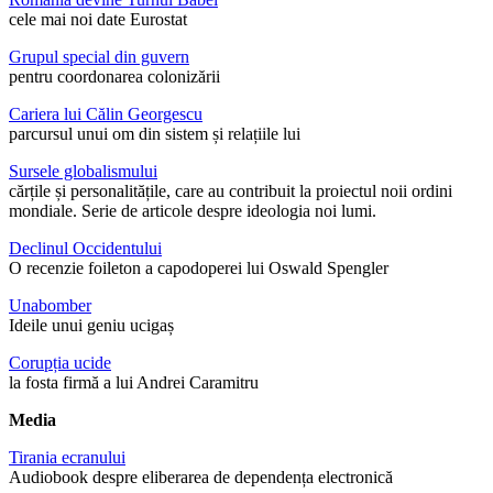
cele mai noi date Eurostat
Grupul special din guvern
pentru coordonarea colonizării
Cariera lui Călin Georgescu
parcursul unui om din sistem și relațiile lui
Sursele globalismului
cărțile și personalitățile, care au contribuit la proiectul noii ordini
mondiale. Serie de articole despre ideologia noi lumi.
Declinul Occidentului
O recenzie foileton a capodoperei lui Oswald Spengler
Unabomber
Ideile unui geniu ucigaș
Corupția ucide
la fosta firmă a lui Andrei Caramitru
Media
Tirania ecranului
Audiobook despre eliberarea de dependența electronică