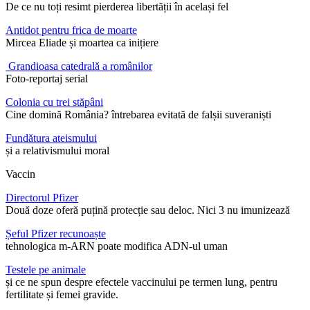
De ce nu toți resimt pierderea libertății în același fel
Antidot pentru frica de moarte
Mircea Eliade și moartea ca inițiere
Grandioasa catedrală a românilor
Foto-reportaj serial
Colonia cu trei stăpâni
Cine domină România? întrebarea evitată de falșii suveraniști
Fundătura ateismului
și a relativismului moral
Vaccin
Directorul Pfizer
Două doze oferă puțină protecție sau deloc. Nici 3 nu imunizează
Șeful Pfizer recunoaște
tehnologica m-ARN poate modifica ADN-ul uman
Testele pe animale
și ce ne spun despre efectele vaccinului pe termen lung, pentru
fertilitate și femei gravide.