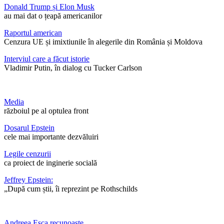
Donald Trump și Elon Musk
au mai dat o țeapă americanilor
Raportul american
Cenzura UE și imixtiunile în alegerile din România și Moldova
Interviul care a făcut istorie
Vladimir Putin, în dialog cu Tucker Carlson
Media
războiul pe al optulea front
Dosarul Epstein
cele mai importante dezvăluiri
Legile cenzurii
ca proiect de inginerie socială
Jeffrey Epstein:
„După cum știi, îi reprezint pe Rothschilds
Andreea Esca recunoaște