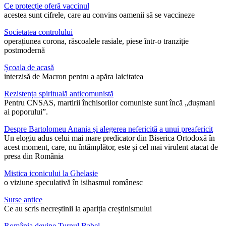
Ce protecție oferă vaccinul
acestea sunt cifrele, care au convins oamenii să se vaccineze
Societatea controlului
operațiunea corona, răscoalele rasiale, piese într-o tranziție
postmodernă
Școala de acasă
interzisă de Macron pentru a apăra laicitatea
Rezistența spirituală anticomunistă
Pentru CNSAS, martirii închisorilor comuniste sunt încă „dușmani
ai poporului”.
Despre Bartolomeu Anania și alegerea nefericită a unui preafericit
Un elogiu adus celui mai mare predicator din Biserica Ortodoxă în
acest moment, care, nu întâmplător, este și cel mai virulent atacat de
presa din România
Mistica iconicului la Ghelasie
o viziune speculativă în isihasmul românesc
Surse antice
Ce au scris necreștinii la apariția creștinismului
România devine Turnul Babel