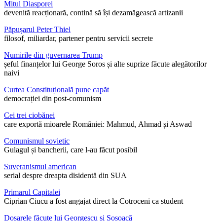
Mitul Diasporei
devenită reacționară, contină să își dezamăgească artizanii
Păpușarul Peter Thiel
filosof, miliardar, partener pentru servicii secrete
Numirile din guvernarea Trump
șeful finanțelor lui George Soros și alte suprize făcute alegătorilor
naivi
Curtea Constituțională pune capăt
democrației din post-comunism
Cei trei ciobănei
care exportă mioarele României: Mahmud, Ahmad și Aswad
Comunismul sovietic
Gulagul și bancherii, care l-au făcut posibil
Suveranismul american
serial despre dreapta disidentă din SUA
Primarul Capitalei
Ciprian Ciucu a fost angajat direct la Cotroceni ca student
Dosarele făcute lui Georgescu și Șoșoacă