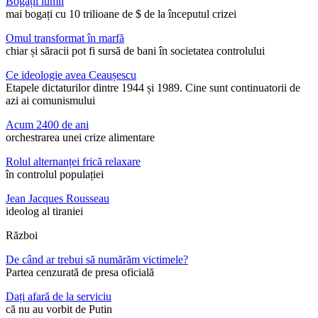
Bogații lumii
mai bogați cu 10 trilioane de $ de la începutul crizei
Omul transformat în marfă
chiar și săracii pot fi sursă de bani în societatea controlului
Ce ideologie avea Ceaușescu
Etapele dictaturilor dintre 1944 și 1989. Cine sunt continuatorii de
azi ai comunismului
Acum 2400 de ani
orchestrarea unei crize alimentare
Rolul alternanței frică relaxare
în controlul populației
Jean Jacques Rousseau
ideolog al tiraniei
Război
De când ar trebui să numărăm victimele?
Partea cenzurată de presa oficială
Dați afară de la serviciu
că nu au vorbit de Putin