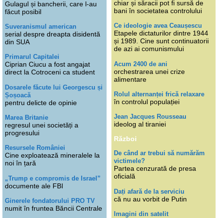
chiar și săracii pot fi sursă de
Gulagul și bancherii, care l-au
bani în societatea controlului
făcut posibil
Ce ideologie avea Ceaușescu
Suveranismul american
Etapele dictaturilor dintre 1944
serial despre dreapta disidentă
și 1989. Cine sunt continuatorii
din SUA
de azi ai comunismului
Primarul Capitalei
Acum 2400 de ani
Ciprian Ciucu a fost angajat
orchestrarea unei crize
direct la Cotroceni ca student
alimentare
Dosarele făcute lui Georgescu și
Rolul alternanței frică relaxare
Șoșoacă
în controlul populației
pentru delicte de opinie
Jean Jacques Rousseau
Marea Britanie
ideolog al tiraniei
regresul unei societăți a
progresului
Război
Resursele României
De când ar trebui să numărăm
Cine exploatează mineralele la
victimele?
noi în țară
Partea cenzurată de presa
oficială
„Trump e compromis de Israel”
documente ale FBI
Dați afară de la serviciu
că nu au vorbit de Putin
Ginerele fondatorului PRO TV
numit în fruntea Băncii Centrale
Imagini din satelit