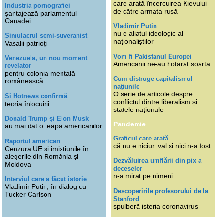
care arată încercuirea Kievului
Industria pornografiei
de către armata rusă
șantajează parlamentul
Canadei
Vladimir Putin
nu e aliatul ideologic al
Simulacrul semi-suveranist
naționaliștilor
Vasalii patrioți
Vom fi Pakistanul Europei
Venezuela, un nou moment
Americanii ne-au hotărât soarta
revelator
pentru colonia mentală
Cum distruge capitalismul
românească
națiunile
O serie de articole despre
Și Hotnews confirmă
conflictul dintre liberalism și
teoria înlocuirii
statele naționale
Donald Trump și Elon Musk
Pandemie
au mai dat o țeapă americanilor
Graficul care arată
Raportul american
că nu e niciun val și nici n-a fost
Cenzura UE și imixtiunile în
alegerile din România și
Dezvăluirea umflării din pix a
Moldova
deceselor
n-a mirat pe nimeni
Interviul care a făcut istorie
Vladimir Putin, în dialog cu
Descoperirile profesorului de la
Tucker Carlson
Stanford
spulberă isteria coronavirus