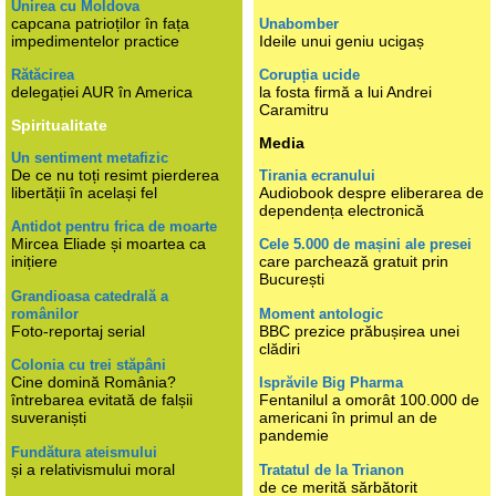
Unirea cu Moldova
capcana patrioților în fața
Unabomber
impedimentelor practice
Ideile unui geniu ucigaș
Rătăcirea
Corupția ucide
delegației AUR în America
la fosta firmă a lui Andrei
Caramitru
Spiritualitate
Media
Un sentiment metafizic
De ce nu toți resimt pierderea
Tirania ecranului
libertății în același fel
Audiobook despre eliberarea de
dependența electronică
Antidot pentru frica de moarte
Mircea Eliade și moartea ca
Cele 5.000 de mașini ale presei
inițiere
care parchează gratuit prin
București
Grandioasa catedrală a
românilor
Moment antologic
Foto-reportaj serial
BBC prezice prăbușirea unei
clădiri
Colonia cu trei stăpâni
Cine domină România?
Isprăvile Big Pharma
întrebarea evitată de falșii
Fentanilul a omorât 100.000 de
suveraniști
americani în primul an de
pandemie
Fundătura ateismului
și a relativismului moral
Tratatul de la Trianon
de ce merită sărbătorit