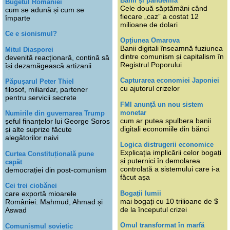
Banii și pandemia
Bugetul României
Cele două săptămâni când
cum se adună și cum se
fiecare „caz” a costat 12
împarte
milioane de dolari
Ce e sionismul?
Opțiunea Omarova
Banii digitali înseamnă fuziunea
Mitul Diasporei
dintre comunism și capitalism în
devenită reacționară, contină să
Registrul Poporului
își dezamăgească artizanii
Capturarea economiei Japoniei
Păpușarul Peter Thiel
cu ajutorul crizelor
filosof, miliardar, partener
pentru servicii secrete
FMI anunță un nou sistem
monetar
Numirile din guvernarea Trump
cum ar putea spulbera banii
șeful finanțelor lui George Soros
digitali economiile din bănci
și alte suprize făcute
alegătorilor naivi
Logica distrugerii economice
Explicația implicării celor bogați
Curtea Constituțională pune
și puternici în demolarea
capăt
controlată a sistemului care i-a
democrației din post-comunism
făcut așa
Cei trei ciobănei
Bogații lumii
care exportă mioarele
mai bogați cu 10 trilioane de $
României: Mahmud, Ahmad și
de la începutul crizei
Aswad
Omul transformat în marfă
Comunismul sovietic