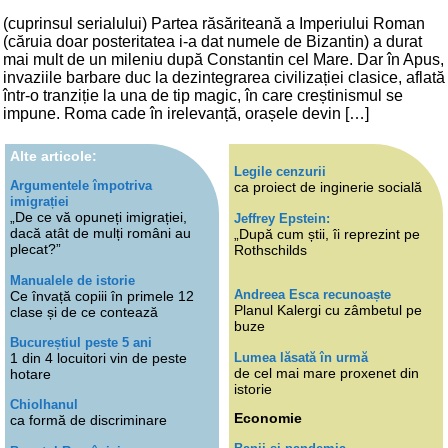
(cuprinsul serialului) Partea răsăriteană a Imperiului Roman
(căruia doar posteritatea i-a dat numele de Bizantin) a durat
mai mult de un mileniu după Constantin cel Mare. Dar în Apus,
invaziile barbare duc la dezintegrarea civilizației clasice, aflată
într-o tranziție la una de tip magic, în care creștinismul se
impune. Roma cade în irelevanță, orașele devin […]
Alte articole:
Legile cenzurii
Argumentele împotriva
ca proiect de inginerie socială
imigrației
„De ce vă opuneți imigrației,
Jeffrey Epstein:
dacă atât de mulți români au
„După cum știi, îi reprezint pe
plecat?”
Rothschilds
Manualele de istorie
Andreea Esca recunoaște
Ce învață copiii în primele 12
Planul Kalergi cu zâmbetul pe
clase și de ce contează
buze
Bucureștiul peste 5 ani
Lumea lăsată în urmă
1 din 4 locuitori vin de peste
de cel mai mare proxenet din
hotare
istorie
Chiolhanul
Economie
ca formă de discriminare