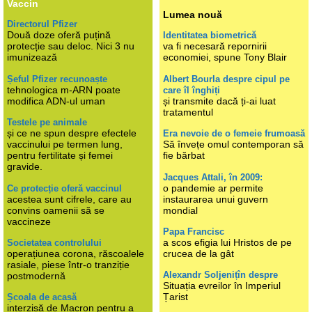
Vaccin
Lumea nouă
Directorul Pfizer
Două doze oferă puțină
Identitatea biometrică
protecție sau deloc. Nici 3 nu
va fi necesară repornirii
imunizează
economiei, spune Tony Blair
Șeful Pfizer recunoaște
Albert Bourla despre cipul pe
tehnologica m-ARN poate
care îl înghiți
modifica ADN-ul uman
și transmite dacă ți-ai luat
tratamentul
Testele pe animale
și ce ne spun despre efectele
Era nevoie de o femeie frumoasă
vaccinului pe termen lung,
Să învețe omul contemporan să
pentru fertilitate și femei
fie bărbat
gravide.
Jacques Attali, în 2009:
o pandemie ar permite
Ce protecție oferă vaccinul
acestea sunt cifrele, care au
instaurarea unui guvern
convins oamenii să se
mondial
vaccineze
Papa Francisc
a scos efigia lui Hristos de pe
Societatea controlului
operațiunea corona, răscoalele
crucea de la gât
rasiale, piese într-o tranziție
Alexandr Soljenițîn despre
postmodernă
Situația evreilor în Imperiul
Țarist
Școala de acasă
interzisă de Macron pentru a