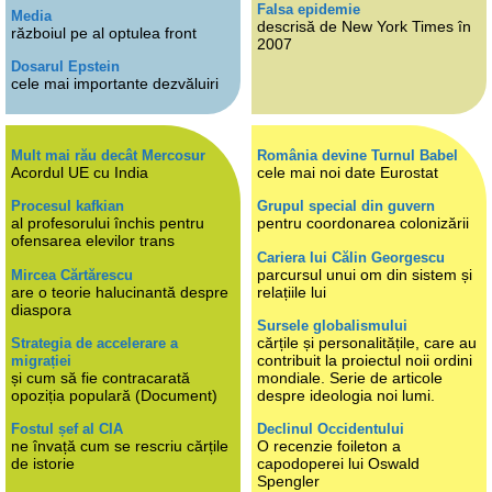
Falsa epidemie
Media
descrisă de New York Times în
războiul pe al optulea front
2007
Dosarul Epstein
cele mai importante dezvăluiri
Mult mai rău decât Mercosur
România devine Turnul Babel
Acordul UE cu India
cele mai noi date Eurostat
Procesul kafkian
Grupul special din guvern
al profesorului închis pentru
pentru coordonarea colonizării
ofensarea elevilor trans
Cariera lui Călin Georgescu
parcursul unui om din sistem și
Mircea Cărtărescu
are o teorie halucinantă despre
relațiile lui
diaspora
Sursele globalismului
cărțile și personalitățile, care au
Strategia de accelerare a
contribuit la proiectul noii ordini
migrației
și cum să fie contracarată
mondiale. Serie de articole
opoziția populară (Document)
despre ideologia noi lumi.
Fostul șef al CIA
Declinul Occidentului
ne învață cum se rescriu cărțile
O recenzie foileton a
de istorie
capodoperei lui Oswald
Spengler