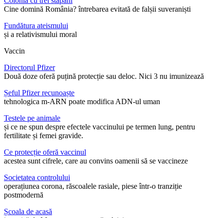
Colonia cu trei stăpâni
Cine domină România? întrebarea evitată de falșii suveraniști
Fundătura ateismului
și a relativismului moral
Vaccin
Directorul Pfizer
Două doze oferă puțină protecție sau deloc. Nici 3 nu imunizează
Șeful Pfizer recunoaște
tehnologica m-ARN poate modifica ADN-ul uman
Testele pe animale
și ce ne spun despre efectele vaccinului pe termen lung, pentru
fertilitate și femei gravide.
Ce protecție oferă vaccinul
acestea sunt cifrele, care au convins oamenii să se vaccineze
Societatea controlului
operațiunea corona, răscoalele rasiale, piese într-o tranziție
postmodernă
Școala de acasă