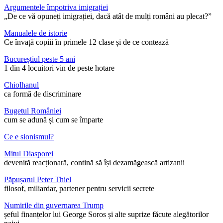
Argumentele împotriva imigrației
„De ce vă opuneți imigrației, dacă atât de mulți români au plecat?”
Manualele de istorie
Ce învață copiii în primele 12 clase și de ce contează
Bucureștiul peste 5 ani
1 din 4 locuitori vin de peste hotare
Chiolhanul
ca formă de discriminare
Bugetul României
cum se adună și cum se împarte
Ce e sionismul?
Mitul Diasporei
devenită reacționară, contină să își dezamăgească artizanii
Păpușarul Peter Thiel
filosof, miliardar, partener pentru servicii secrete
Numirile din guvernarea Trump
șeful finanțelor lui George Soros și alte suprize făcute alegătorilor