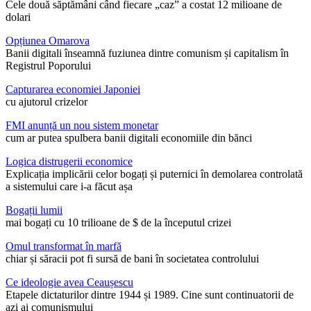
Cele două săptămâni când fiecare „caz” a costat 12 milioane de
dolari
Opțiunea Omarova
Banii digitali înseamnă fuziunea dintre comunism și capitalism în
Registrul Poporului
Capturarea economiei Japoniei
cu ajutorul crizelor
FMI anunță un nou sistem monetar
cum ar putea spulbera banii digitali economiile din bănci
Logica distrugerii economice
Explicația implicării celor bogați și puternici în demolarea controlată
a sistemului care i-a făcut așa
Bogații lumii
mai bogați cu 10 trilioane de $ de la începutul crizei
Omul transformat în marfă
chiar și săracii pot fi sursă de bani în societatea controlului
Ce ideologie avea Ceaușescu
Etapele dictaturilor dintre 1944 și 1989. Cine sunt continuatorii de
azi ai comunismului