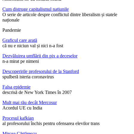
Cum distruge capitalismul națiunile
O serie de articole despre conflictul dintre liberalism și statele
naționale
Pandemie
Graficul care arată
că nu e niciun val și nici n-a fost
Dezvăluirea umflării din pix a deceselor
n-a mirat pe nimeni
Descoperirile profesorului de la Stanford
spulberă isteria coronavirus
Falsa epidemie
descrisă de New York Times în 2007
Mult mai rău decât Mercosur
Acordul UE cu India
Procesul kafkian
al profesorului închis pentru ofensarea elevilor trans
Mircea Cărtărescu