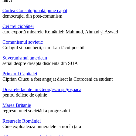
naivi
Curtea Constituțională pune capăt
democrației din post-comunism
Cei trei ciobănei
care exportă mioarele României: Mahmud, Ahmad și Aswad
Comunismul sovietic
Gulagul și bancherii, care l-au făcut posibil
Suveranismul american
serial despre dreapta disidentă din SUA
Primarul Capitalei
Ciprian Ciucu a fost angajat direct la Cotroceni ca student
Dosarele făcute lui Georgescu și Șoșoacă
pentru delicte de opinie
Marea Britanie
regresul unei societăți a progresului
Resursele României
Cine exploatează mineralele la noi în țară