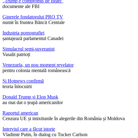
„Trump e compromis de Israel”
documente ale FBI
Ginerele fondatorului PRO TV
numit în fruntea Băncii Centrale
Industria pornografiei
șantajează parlamentul Canadei
Simulacrul semi-suveranist
Vasalii patrioți
Venezuela, un nou moment revelator
pentru colonia mentală românească
Și Hotnews confirmă
teoria înlocuirii
Donald Trump și Elon Musk
au mai dat o țeapă americanilor
Raportul american
Cenzura UE și imixtiunile în alegerile din România și Moldova
Interviul care a făcut istorie
Vladimir Putin, în dialog cu Tucker Carlson