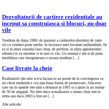
Dezvoltatorii de cartiere rezidentiale au
inceput sa construiasca si blocuri, nu doar
vile
Tendinta de dupa 1990, de parasire a cartierelor-dormitor de catre
cei cu venituri peste medie, in favoarea unei locuinte unifamiliale, fie
ea si in afara orasului (sau chiar, de preferat, in afara aglomeratiei
urbane) se va mentine si in anii ce vin. Un semnal e dat si de piata
imobiliara care inregistreaza o usoara tendinta […]
Case livrate la cheie
Realizatorii site-ului www.lacasa.ro au pornit de la convingerea ca
un client multumit e cea mai buna forma de promovare. Afacerea
care sta in spatele site-ului a demarat in 1995 si a ajuns la un numar
de 50 de angajati. Nu stim daca actualizarea a ramas chiar atat in
urma sau daca 2003 a fost un […]
Alte articole: