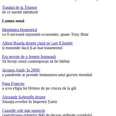
Tratatul de la Trianon
de ce merită sărbătorit
Lumea nouă
Identitatea biometrică
va fi necesară repornirii economiei, spune Tony Blair
Albert Bourla despre cipul pe care îl înghiți
și transmite dacă ți-ai luat tratamentul
Era nevoie de o femeie frumoasă
Să învețe omul contemporan să fie bărbat
Jacques Attali, în 2009:
o pandemie ar permite instaurarea unui guvern mondial
Papa Francisc
a scos efigia lui Hristos de pe crucea de la gât
Alexandr Soljenițîn despre
Situația evreilor în Imperiul Țarist
Cazurile cele mai suspecte
centralizarea primelor 800 de decese atribuite covidului