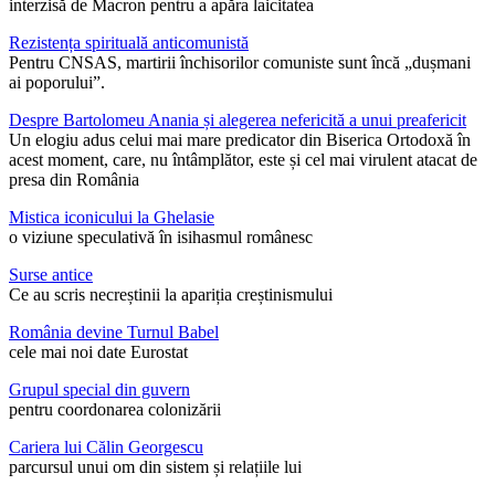
interzisă de Macron pentru a apăra laicitatea
Rezistența spirituală anticomunistă
Pentru CNSAS, martirii închisorilor comuniste sunt încă „dușmani
ai poporului”.
Despre Bartolomeu Anania și alegerea nefericită a unui preafericit
Un elogiu adus celui mai mare predicator din Biserica Ortodoxă în
acest moment, care, nu întâmplător, este și cel mai virulent atacat de
presa din România
Mistica iconicului la Ghelasie
o viziune speculativă în isihasmul românesc
Surse antice
Ce au scris necreștinii la apariția creștinismului
România devine Turnul Babel
cele mai noi date Eurostat
Grupul special din guvern
pentru coordonarea colonizării
Cariera lui Călin Georgescu
parcursul unui om din sistem și relațiile lui