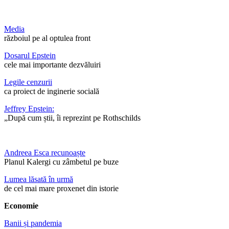
Media
războiul pe al optulea front
Dosarul Epstein
cele mai importante dezvăluiri
Legile cenzurii
ca proiect de inginerie socială
Jeffrey Epstein:
„După cum știi, îi reprezint pe Rothschilds
Andreea Esca recunoaște
Planul Kalergi cu zâmbetul pe buze
Lumea lăsată în urmă
de cel mai mare proxenet din istorie
Economie
Banii și pandemia