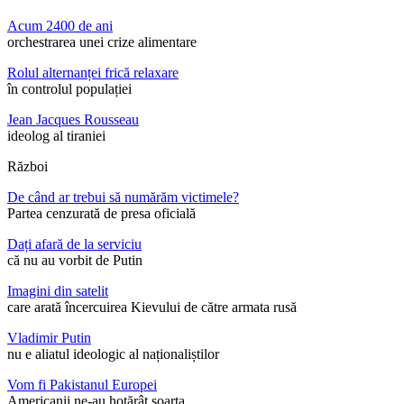
Acum 2400 de ani
orchestrarea unei crize alimentare
Rolul alternanței frică relaxare
în controlul populației
Jean Jacques Rousseau
ideolog al tiraniei
Război
De când ar trebui să numărăm victimele?
Partea cenzurată de presa oficială
Dați afară de la serviciu
că nu au vorbit de Putin
Imagini din satelit
care arată încercuirea Kievului de către armata rusă
Vladimir Putin
nu e aliatul ideologic al naționaliștilor
Vom fi Pakistanul Europei
Americanii ne-au hotărât soarta