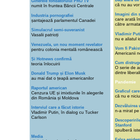
Ginerele fondatorului PRO TV
că nu au vor
numit în fruntea Băncii Centrale
Imagini din s
Industria pornografiei
care arată î
șantajează parlamentul Canadei
către armat
Simulacrul semi-suveranist
Vladimir Put
Vasalii patrioți
nu e aliatul i
Venezuela, un nou moment revelator
Vom fi Pakis
pentru colonia mentală românească
Americanii n
Și Hotnews confirmă
Cum distruge
teoria înlocuirii
O serie de ar
dintre libera
Donald Trump și Elon Musk
au mai dat o țeapă americanilor
Pandemie
Raportul american
Graficul care
Cenzura UE și imixtiunile în alegerile
că nu e niciu
din România și Moldova
Dezvăluirea 
Interviul care a făcut istorie
n-a mirat pe
Vladimir Putin, în dialog cu Tucker
Carlson
Descoperiril
Stanford
spulberă ist
Media
Falsa epide