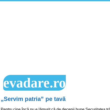
evadare.ro
„Servim patria” pe tavă
Pentru cine încă nu e lămurit că de decenii bune Securitatea t