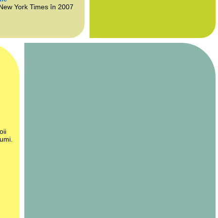
 New York Times în 2007
oii
lumi.