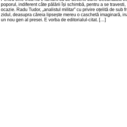
poporul, indiferent câte pălării își schimbă, pentru a se travesti,
ocazie. Radu Tudor, „analistul militar” cu privire oțelită de sub 
zidul, deasupra căreia lipsește mereu o caschetă imaginară, 
un nou gen al presei. E vorba de editorialul-citat. […]