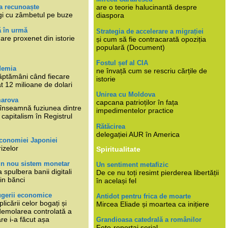
a recunoaște
are o teorie halucinantă despre
gi cu zâmbetul pe buze
diaspora
ă în urmă
Strategia de accelerare a migrației
are proxenet din istorie
și cum să fie contracarată opoziția
populară (Document)
Fostul șef al CIA
demia
ne învață cum se rescriu cărțile de
ăptămâni când fiecare
istorie
at 12 milioane de dolari
Unirea cu Moldova
marova
capcana patrioților în fața
li înseamnă fuziunea dintre
impedimentelor practice
capitalism în Registrul
Rătăcirea
delegației AUR în America
economiei Japoniei
rizelor
Spiritualitate
un nou sistem monetar
Un sentiment metafizic
 spulbera banii digitali
De ce nu toți resimt pierderea libertății
in bănci
în același fel
ugerii economice
Antidot pentru frica de moarte
plicării celor bogați și
Mircea Eliade și moartea ca inițiere
 demolarea controlată a
re i-a făcut așa
Grandioasa catedrală a românilor
Foto-reportaj serial