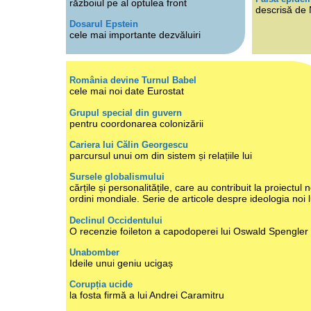
războiul pe al optulea front
descrisă de
Dosarul Epstein
cele mai importante dezvăluiri
România devine Turnul Babel
cele mai noi date Eurostat
Grupul special din guvern
pentru coordonarea colonizării
Cariera lui Călin Georgescu
parcursul unui om din sistem și relațiile lui
Sursele globalismului
cărțile și personalitățile, care au contribuit la proiectul n
ordini mondiale. Serie de articole despre ideologia noi 
Declinul Occidentului
O recenzie foileton a capodoperei lui Oswald Spengler
Unabomber
Ideile unui geniu ucigaș
Corupția ucide
la fosta firmă a lui Andrei Caramitru