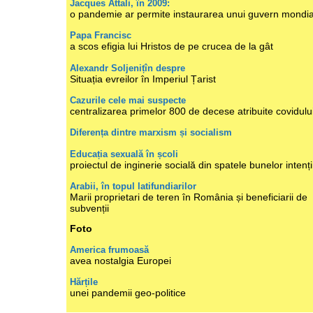
Jacques Attali, în 2009:
o pandemie ar permite instaurarea unui guvern mondia
Papa Francisc
a scos efigia lui Hristos de pe crucea de la gât
Alexandr Soljenițîn despre
Situația evreilor în Imperiul Țarist
Cazurile cele mai suspecte
centralizarea primelor 800 de decese atribuite covidulu
Diferența dintre marxism și socialism
Educația sexuală în școli
proiectul de inginerie socială din spatele bunelor intenți
Arabii, în topul latifundiarilor
Marii proprietari de teren în România și beneficiarii de
subvenții
Foto
America frumoasă
avea nostalgia Europei
Hărțile
unei pandemii geo-politice