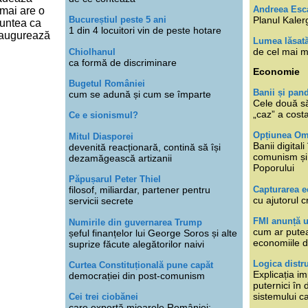
Andreea Esc
 mai are o
Planul Kaler
Bucureștiul peste 5 ani
fruntea ca
1 din 4 locuitori vin de peste hotare
inaugurează
Lumea lăsat
de cel mai m
Chiolhanul
ca formă de discriminare
Economie
Bugetul României
Banii și pan
cum se adună și cum se împarte
Cele două s
„caz” a cost
Ce e sionismul?
Opțiunea O
Mitul Diasporei
Banii digita
devenită reacționară, contină să își
comunism și 
dezamăgească artizanii
Poporului
Păpușarul Peter Thiel
Capturarea 
filosof, miliardar, partener pentru
cu ajutorul c
servicii secrete
FMI anunță 
Numirile din guvernarea Trump
cum ar putea
șeful finanțelor lui George Soros și alte
economiile d
suprize făcute alegătorilor naivi
Logica distr
Curtea Constituțională pune capăt
Explicația im
democrației din post-comunism
puternici în
sistemului ca
Cei trei ciobănei
care exportă mioarele României: