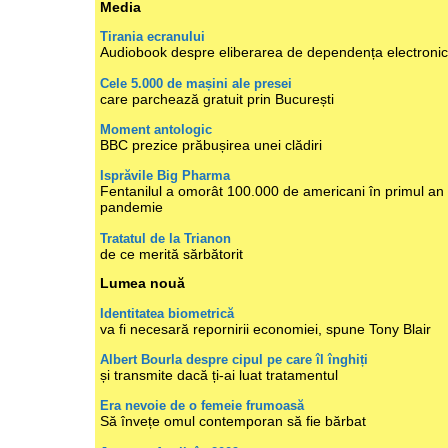
Media
Tirania ecranului
Audiobook despre eliberarea de dependența electroni
Cele 5.000 de mașini ale presei
care parchează gratuit prin București
Moment antologic
BBC prezice prăbușirea unei clădiri
Isprăvile Big Pharma
Fentanilul a omorât 100.000 de americani în primul an
pandemie
Tratatul de la Trianon
de ce merită sărbătorit
Lumea nouă
Identitatea biometrică
va fi necesară repornirii economiei, spune Tony Blair
Albert Bourla despre cipul pe care îl înghiți
și transmite dacă ți-ai luat tratamentul
Era nevoie de o femeie frumoasă
Să învețe omul contemporan să fie bărbat