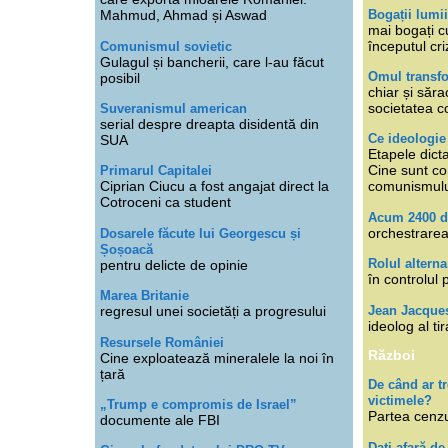
Bogații lumi
Mahmud, Ahmad și Aswad
mai bogați cu
începutul cri
Comunismul sovietic
Gulagul și bancherii, care l-au făcut
Omul transfo
posibil
chiar și săra
societatea co
Suveranismul american
serial despre dreapta disidentă din
Ce ideologi
SUA
Etapele dicta
Cine sunt con
Primarul Capitalei
Ciprian Ciucu a fost angajat direct la
comunismul
Cotroceni ca student
Acum 2400 d
orchestrarea
Dosarele făcute lui Georgescu și
Șoșoacă
Rolul alterna
pentru delicte de opinie
în controlul 
Marea Britanie
Jean Jacque
regresul unei societăți a progresului
ideolog al tir
Resursele României
Război
Cine exploatează mineralele la noi în
țară
De când ar 
victimele?
„Trump e compromis de Israel”
Partea cenzu
documente ale FBI
Dați afară de