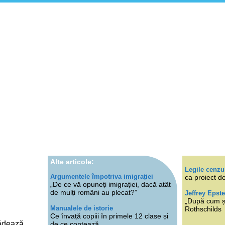
Alte articole:
Legile cenzu
Argumentele împotriva imigrației
ca proiect de
„De ce vă opuneți imigrației, dacă atât
de mulți români au plecat?”
Jeffrey Epste
„După cum ști
Manualele de istorie
Rothschilds
Ce învață copiii în primele 12 clase și
rădează
de ce contează