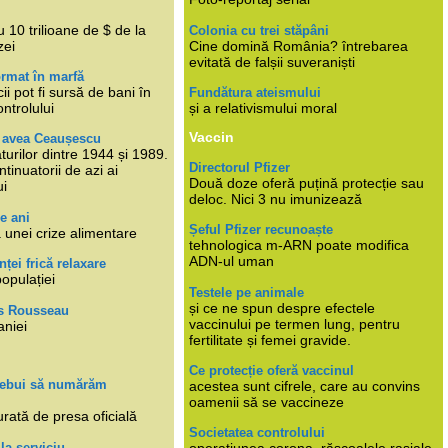
i
 10 trilioane de $ de la
Colonia cu trei stăpâni
zei
Cine domină România? întrebarea
evitată de falșii suveraniști
rmat în marfă
cii pot fi sursă de bani în
Fundătura ateismului
ntrolului
și a relativismului moral
Vaccin
e avea Ceaușescu
turilor dintre 1944 și 1989.
Directorul Pfizer
tinuatorii de azi ai
Două doze oferă puțină protecție sau
ui
deloc. Nici 3 nu imunizează
e ani
Șeful Pfizer recunoaște
 unei crize alimentare
tehnologica m-ARN poate modifica
ADN-ul uman
nței frică relaxare
populației
Testele pe animale
și ce ne spun despre efectele
s Rousseau
vaccinului pe termen lung, pentru
aniei
fertilitate și femei gravide.
Ce protecție oferă vaccinul
trebui să numărăm
acestea sunt cifrele, care au convins
oamenii să se vaccineze
rată de presa oficială
Societatea controlului
 la serviciu