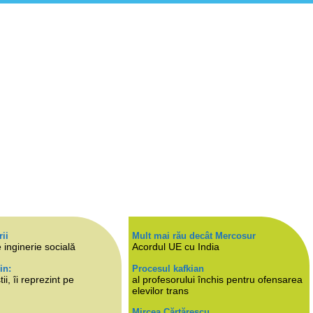
rii
Mult mai rău decât Mercosur
 inginerie socială
Acordul UE cu India
in:
Procesul kafkian
i, îi reprezint pe
al profesorului închis pentru ofensarea
elevilor trans
Mircea Cărtărescu