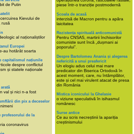
operațiunea corona, răscoalele rasiale,
bit de Putin
piese într-o tranziție postmodernă
atelit
Școala de acasă
ncercuirea Kievului de
interzisă de Macron pentru a apăra
a rusă
laicitatea
in
Rezistența spirituală anticomunistă
deologic al naționaliștilor
Pentru CNSAS, martirii închisorilor
comuniste sunt încă „dușmani ai
tanul Europei
poporului”.
e-au hotărât soarta
Despre Bartolomeu Anania și alegerea
 capitalismul națiunile
nefericită a unui preafericit
ticole despre conflictul
Un elogiu adus celui mai mare
lism și statele naționale
predicator din Biserica Ortodoxă în
acest moment, care, nu întâmplător,
este și cel mai virulent atacat de presa
din România
 arată
n val și nici n-a fost
Mistica iconicului la Ghelasie
o viziune speculativă în isihasmul
umflării din pix a deceselor
românesc
 nimeni
Surse antice
e profesorului de la
Ce au scris necreștinii la apariția
creștinismului
eria coronavirus
mie