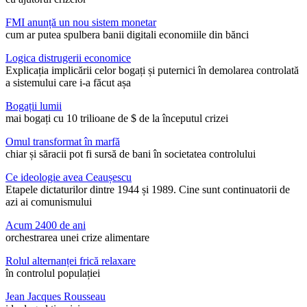
FMI anunță un nou sistem monetar
cum ar putea spulbera banii digitali economiile din bănci
Logica distrugerii economice
Explicația implicării celor bogați și puternici în demolarea controlată
a sistemului care i-a făcut așa
Bogații lumii
mai bogați cu 10 trilioane de $ de la începutul crizei
Omul transformat în marfă
chiar și săracii pot fi sursă de bani în societatea controlului
Ce ideologie avea Ceaușescu
Etapele dictaturilor dintre 1944 și 1989. Cine sunt continuatorii de
azi ai comunismului
Acum 2400 de ani
orchestrarea unei crize alimentare
Rolul alternanței frică relaxare
în controlul populației
Jean Jacques Rousseau