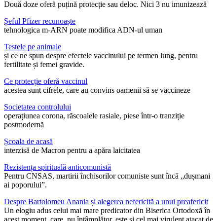
Două doze oferă puțină protecție sau deloc. Nici 3 nu imunizează
Șeful Pfizer recunoaște
tehnologica m-ARN poate modifica ADN-ul uman
Testele pe animale
și ce ne spun despre efectele vaccinului pe termen lung, pentru
fertilitate și femei gravide.
Ce protecție oferă vaccinul
acestea sunt cifrele, care au convins oamenii să se vaccineze
Societatea controlului
operațiunea corona, răscoalele rasiale, piese într-o tranziție
postmodernă
Școala de acasă
interzisă de Macron pentru a apăra laicitatea
Rezistența spirituală anticomunistă
Pentru CNSAS, martirii închisorilor comuniste sunt încă „dușmani
ai poporului”.
Despre Bartolomeu Anania și alegerea nefericită a unui preafericit
Un elogiu adus celui mai mare predicator din Biserica Ortodoxă în
acest moment, care, nu întâmplător, este și cel mai virulent atacat de