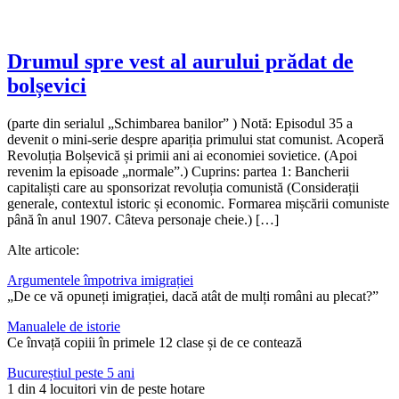
Drumul spre vest al aurului prădat de
bolșevici
(parte din serialul „Schimbarea banilor” ) Notă: Episodul 35 a
devenit o mini-serie despre apariția primului stat comunist. Acoperă
Revoluția Bolșevică și primii ani ai economiei sovietice. (Apoi
revenim la episoade „normale”.) Cuprins: partea 1: Bancherii
capitaliști care au sponsorizat revoluția comunistă (Considerații
generale, contextul istoric și economic. Formarea mișcării comuniste
până în anul 1907. Câteva personaje cheie.) […]
Alte articole:
Argumentele împotriva imigrației
„De ce vă opuneți imigrației, dacă atât de mulți români au plecat?”
Manualele de istorie
Ce învață copiii în primele 12 clase și de ce contează
Bucureștiul peste 5 ani
1 din 4 locuitori vin de peste hotare