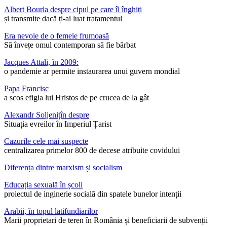
Albert Bourla despre cipul pe care îl înghiți
și transmite dacă ți-ai luat tratamentul
Era nevoie de o femeie frumoasă
Să învețe omul contemporan să fie bărbat
Jacques Attali, în 2009:
o pandemie ar permite instaurarea unui guvern mondial
Papa Francisc
a scos efigia lui Hristos de pe crucea de la gât
Alexandr Soljenițîn despre
Situația evreilor în Imperiul Țarist
Cazurile cele mai suspecte
centralizarea primelor 800 de decese atribuite covidului
Diferența dintre marxism și socialism
Educația sexuală în școli
proiectul de inginerie socială din spatele bunelor intenții
Arabii, în topul latifundiarilor
Marii proprietari de teren în România și beneficiarii de subvenții