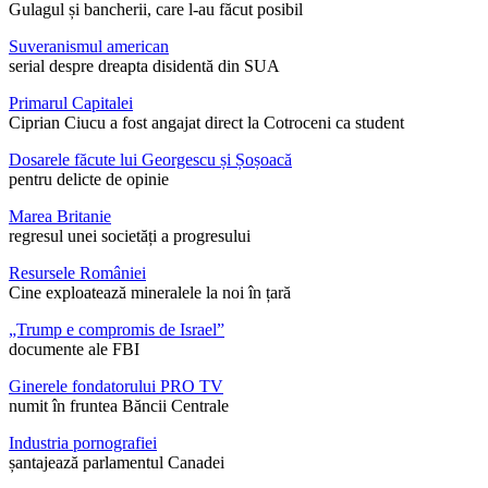
Gulagul și bancherii, care l-au făcut posibil
Suveranismul american
serial despre dreapta disidentă din SUA
Primarul Capitalei
Ciprian Ciucu a fost angajat direct la Cotroceni ca student
Dosarele făcute lui Georgescu și Șoșoacă
pentru delicte de opinie
Marea Britanie
regresul unei societăți a progresului
Resursele României
Cine exploatează mineralele la noi în țară
„Trump e compromis de Israel”
documente ale FBI
Ginerele fondatorului PRO TV
numit în fruntea Băncii Centrale
Industria pornografiei
șantajează parlamentul Canadei