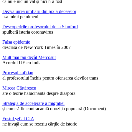
că nu e niciun val și nici n-a fost
Dezvăluirea umflării din pix a deceselor
n-a mirat pe nimeni
Descoperirile profesorului de la Stanford
spulberă isteria coronavirus
Falsa epidemie
descrisă de New York Times în 2007
Mult mai rău decât Mercosur
Acordul UE cu India
Procesul kafkian
al profesorului închis pentru ofensarea elevilor trans
Mircea Cărtărescu
are o teorie halucinantă despre diaspora
Strategia de accelerare a migrației
și cum să fie contracarată opoziția populară (Document)
Fostul șef al CIA
ne învață cum se rescriu cărțile de istorie