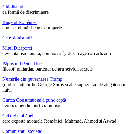
Chiolhanul
ca formă de discriminare
Bugetul României
cum se adună și cum se împarte
Ce e sionismul?
Mitul Diasporei
devenită reacționară, contină să își dezamăgească artizanii
Păpușarul Peter Thiel
filosof, miliardar, partener pentru servicii secrete
Numirile din guvernarea Trump
șeful finanțelor lui George Soros și alte suprize făcute alegătorilor
naivi
Curtea Constituțională pune capăt
democrației din post-comunism
Cei trei ciobănei
care exportă mioarele României: Mahmud, Ahmad și Aswad
Comunismul sovietic