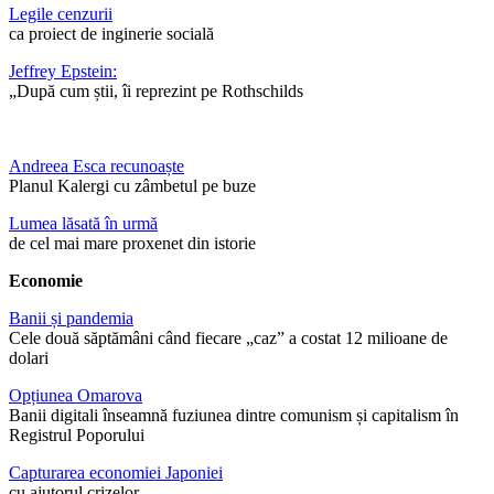
Legile cenzurii
ca proiect de inginerie socială
Jeffrey Epstein:
„După cum știi, îi reprezint pe Rothschilds
Andreea Esca recunoaște
Planul Kalergi cu zâmbetul pe buze
Lumea lăsată în urmă
de cel mai mare proxenet din istorie
Economie
Banii și pandemia
Cele două săptămâni când fiecare „caz” a costat 12 milioane de
dolari
Opțiunea Omarova
Banii digitali înseamnă fuziunea dintre comunism și capitalism în
Registrul Poporului
Capturarea economiei Japoniei
cu ajutorul crizelor