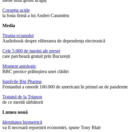
Ideile unui geniu ucigaș
Corupția ucide
la fosta firmă a lui Andrei Caramitru
Media
Tirania ecranului
Audiobook despre eliberarea de dependența electronică
Cele 5.000 de mașini ale presei
care parchează gratuit prin București
Moment antologic
BBC prezice prăbușirea unei clădiri
Isprăvile Big Pharma
Fentanilul a omorât 100.000 de americani în primul an de pandemie
Tratatul de la Trianon
de ce merită sărbătorit
Lumea nouă
Identitatea biometrică
va fi necesară repornirii economiei, spune Tony Blair