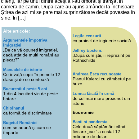
clienţi, iar pe unul dintre aceştia l-au omorât şi tranşat în
camera de cămin. După care au ajuns amândoi la închisoare.
Ştirea de azi mi se pare mai surprinzătoare decât povestea în
sine. În […]
Alte articole:
Legile cenzurii
Argumentele împotriva
ca proiect de inginerie socială
imigrației
„De ce vă opuneți imigrației,
Jeffrey Epstein:
dacă atât de mulți români au
„După cum știi, îi reprezint pe
plecat?”
Rothschilds
Manualele de istorie
Andreea Esca recunoaște
Ce învață copiii în primele 12
Planul Kalergi cu zâmbetul pe
clase și de ce contează
buze
Bucureștiul peste 5 ani
Lumea lăsată în urmă
1 din 4 locuitori vin de peste
de cel mai mare proxenet din
hotare
istorie
Chiolhanul
Economie
ca formă de discriminare
Banii și pandemia
Bugetul României
Cele două săptămâni când
cum se adună și cum se
fiecare „caz” a costat 12
împarte
milioane de dolari