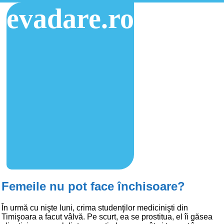
evadare.ro
Femeile nu pot face închisoare?
În urmă cu nişte luni, crima studenţilor medicinişti din
Timişoara a facut vâlvă. Pe scurt, ea se prostitua, el îi găsea