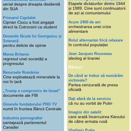
Etapele dictaturilor dintre 1944
serial despre dreapta disidentă
și 1989. Cine sunt continuatorii
din SUA
de azi ai comunismului
Primarul Capitalei
Acum 2400 de ani
Ciprian Ciucu a fost angajat
orchestrarea unei crize
direct la Cotroceni ca student
alimentare
Dosarele făcute lui Georgescu și
Rolul alternanței frică relaxare
Șoșoacă
în controlul populației
pentru delicte de opinie
Jean Jacques Rousseau
Marea Britanie
ideolog al tiraniei
regresul unei societăți a
progresului
Război
Resursele României
De când ar trebui să numărăm
Cine exploatează mineralele la
victimele?
noi în țară
Partea cenzurată de presa
oficială
„Trump e compromis de Israel”
documente ale FBI
Dați afară de la serviciu
că nu au vorbit de Putin
Ginerele fondatorului PRO TV
numit în fruntea Băncii Centrale
Imagini din satelit
care arată încercuirea Kievului
Industria pornografiei
de către armata rusă
șantajează parlamentul
Canadei
Vladimir Putin