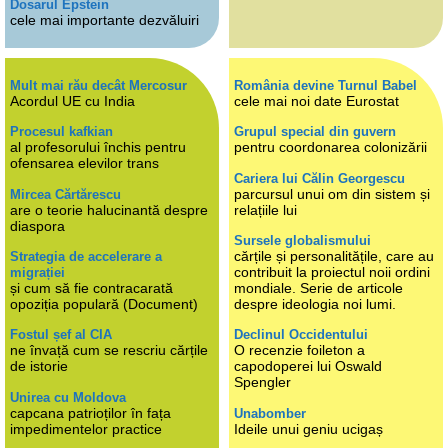
Dosarul Epstein
cele mai importante dezvăluiri
Mult mai rău decât Mercosur
România devine Turnul Babel
Acordul UE cu India
cele mai noi date Eurostat
Procesul kafkian
Grupul special din guvern
al profesorului închis pentru
pentru coordonarea colonizării
ofensarea elevilor trans
Cariera lui Călin Georgescu
parcursul unui om din sistem și
Mircea Cărtărescu
are o teorie halucinantă despre
relațiile lui
diaspora
Sursele globalismului
cărțile și personalitățile, care au
Strategia de accelerare a
contribuit la proiectul noii ordini
migrației
și cum să fie contracarată
mondiale. Serie de articole
opoziția populară (Document)
despre ideologia noi lumi.
Fostul șef al CIA
Declinul Occidentului
ne învață cum se rescriu cărțile
O recenzie foileton a
de istorie
capodoperei lui Oswald
Spengler
Unirea cu Moldova
capcana patrioților în fața
Unabomber
impedimentelor practice
Ideile unui geniu ucigaș