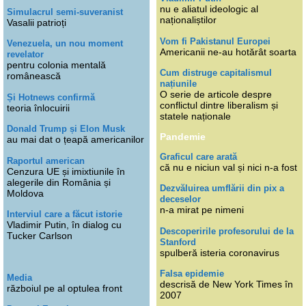
nu e aliatul ideologic al
Simulacrul semi-suveranist
naționaliștilor
Vasalii patrioți
Vom fi Pakistanul Europei
Venezuela, un nou moment
Americanii ne-au hotărât soarta
revelator
pentru colonia mentală
Cum distruge capitalismul
românească
națiunile
O serie de articole despre
Și Hotnews confirmă
conflictul dintre liberalism și
teoria înlocuirii
statele naționale
Donald Trump și Elon Musk
Pandemie
au mai dat o țeapă americanilor
Graficul care arată
Raportul american
că nu e niciun val și nici n-a fost
Cenzura UE și imixtiunile în
alegerile din România și
Dezvăluirea umflării din pix a
Moldova
deceselor
n-a mirat pe nimeni
Interviul care a făcut istorie
Vladimir Putin, în dialog cu
Descoperirile profesorului de la
Tucker Carlson
Stanford
spulberă isteria coronavirus
Falsa epidemie
Media
descrisă de New York Times în
războiul pe al optulea front
2007