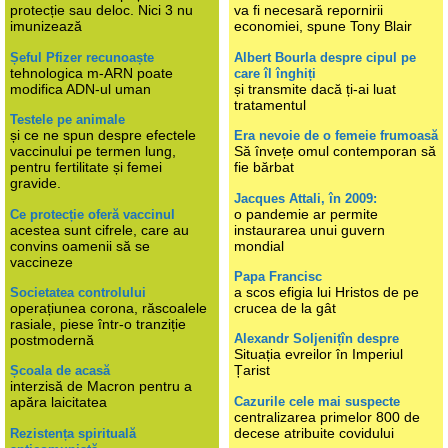
protecție sau deloc. Nici 3 nu
va fi necesară repornirii
imunizează
economiei, spune Tony Blair
Șeful Pfizer recunoaște
Albert Bourla despre cipul pe
tehnologica m-ARN poate
care îl înghiți
modifica ADN-ul uman
și transmite dacă ți-ai luat
tratamentul
Testele pe animale
și ce ne spun despre efectele
Era nevoie de o femeie frumoasă
vaccinului pe termen lung,
Să învețe omul contemporan să
pentru fertilitate și femei
fie bărbat
gravide.
Jacques Attali, în 2009:
o pandemie ar permite
Ce protecție oferă vaccinul
acestea sunt cifrele, care au
instaurarea unui guvern
convins oamenii să se
mondial
vaccineze
Papa Francisc
a scos efigia lui Hristos de pe
Societatea controlului
operațiunea corona, răscoalele
crucea de la gât
rasiale, piese într-o tranziție
Alexandr Soljenițîn despre
postmodernă
Situația evreilor în Imperiul
Țarist
Școala de acasă
interzisă de Macron pentru a
Cazurile cele mai suspecte
apăra laicitatea
centralizarea primelor 800 de
decese atribuite covidului
Rezistența spirituală