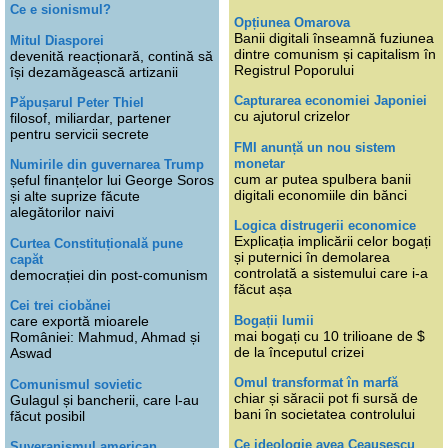
Ce e sionismul?
Opțiunea Omarova
Banii digitali înseamnă fuziunea
Mitul Diasporei
dintre comunism și capitalism în
devenită reacționară, contină să
Registrul Poporului
își dezamăgească artizanii
Capturarea economiei Japoniei
Păpușarul Peter Thiel
cu ajutorul crizelor
filosof, miliardar, partener
pentru servicii secrete
FMI anunță un nou sistem
monetar
Numirile din guvernarea Trump
cum ar putea spulbera banii
șeful finanțelor lui George Soros
digitali economiile din bănci
și alte suprize făcute
alegătorilor naivi
Logica distrugerii economice
Explicația implicării celor bogați
Curtea Constituțională pune
și puternici în demolarea
capăt
controlată a sistemului care i-a
democrației din post-comunism
făcut așa
Cei trei ciobănei
Bogații lumii
care exportă mioarele
mai bogați cu 10 trilioane de $
României: Mahmud, Ahmad și
de la începutul crizei
Aswad
Omul transformat în marfă
Comunismul sovietic
chiar și săracii pot fi sursă de
Gulagul și bancherii, care l-au
bani în societatea controlului
făcut posibil
Ce ideologie avea Ceaușescu
Suveranismul american