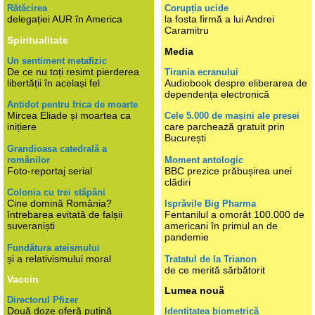
Rătăcirea
Corupția ucide
delegației AUR în America
la fosta firmă a lui Andrei
Caramitru
Spiritualitate
Media
Un sentiment metafizic
De ce nu toți resimt pierderea
Tirania ecranului
libertății în același fel
Audiobook despre eliberarea de
dependența electronică
Antidot pentru frica de moarte
Mircea Eliade și moartea ca
Cele 5.000 de mașini ale presei
inițiere
care parchează gratuit prin
București
Grandioasa catedrală a
românilor
Moment antologic
Foto-reportaj serial
BBC prezice prăbușirea unei
clădiri
Colonia cu trei stăpâni
Cine domină România?
Isprăvile Big Pharma
întrebarea evitată de falșii
Fentanilul a omorât 100.000 de
suveraniști
americani în primul an de
pandemie
Fundătura ateismului
și a relativismului moral
Tratatul de la Trianon
de ce merită sărbătorit
Vaccin
Lumea nouă
Directorul Pfizer
Două doze oferă puțină
Identitatea biometrică